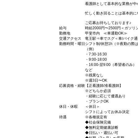
看護師として基本的な業務が中
忙しく動き回ることは基本的に
ご応募お待ちしております♪
給与
時給2000円〜2500円＜ガソ
勤務地
甲斐市内 ≪車通勤OK≫
交通アクセス
竜王駅⇒車でスグ＜車/バイク通
勤務時間・曜日
シフト制/休憩1h（※夜勤の際は
（例）
・7:30-16:30
・9:00-18:00
・16:00-翌9:00（希望者のみ）
など
※残業なし
※週3日〜OK
応募資格・経験
【正看護師/准看護師】
※どちらか必須
・経験に応じて優遇あり
・ブランクOK
休日・休暇
＜休日＞
シフトによってお休み決定
待遇
※各種規定有
◆社会保険完備
◆無料定期健康診断
◆日払い・週払い可