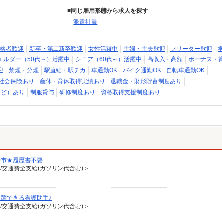
同じ雇用形態から求人を探す
派遣社員
格者歓迎
新卒・第二新卒歓迎
女性活躍中
主婦・主夫歓迎
フリーター歓迎
エルダー（50代～）活躍中
シニア（60代～）活躍中
高収入・高額
ボーナス・
迎
禁煙・分煙
駅直結・駅チカ
車通勤OK
バイク通勤OK
自転車通勤OK
社会保険あり
産休・育休取得実績あり
退職金・財形貯蓄制度あり
など）あり
制服貸与
研修制度あり
資格取得支援制度あり
斐市★履歴書不要
有/交通費全支給(ガソリン代含む)＞
躍できる看護助手♪
有/交通費全支給(ガソリン代含む)＞