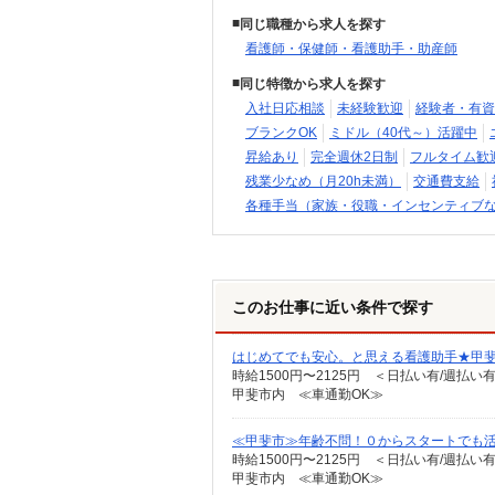
同じ職種から求人を探す
看護師・保健師・看護助手・助産師
同じ特徴から求人を探す
入社日応相談
未経験歓迎
経験者・有資
ブランクOK
ミドル（40代～）活躍中
昇給あり
完全週休2日制
フルタイム歓
残業少なめ（月20h未満）
交通費支給
各種手当（家族・役職・インセンティブ
このお仕事に近い条件で探す
はじめてでも安心。と思える看護助手★甲
時給1500円〜2125円 ＜日払い有/週払い
甲斐市内 ≪車通勤OK≫
≪甲斐市≫年齢不問！０からスタートでも活
時給1500円〜2125円 ＜日払い有/週払い
甲斐市内 ≪車通勤OK≫