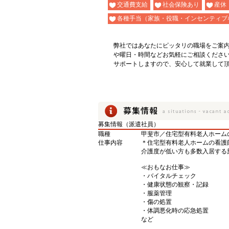
交通費支給
社会保険あり
産休
各種手当（家族・役職・インセンティブ
弊社ではあなたにピッタリの職場をご案
や曜日・時間などお気軽にご相談くださ
サポートしますので、安心して就業して
募集情報（派遣社員）
職種
甲斐市／住宅型有料老人ホーム
仕事内容
＊住宅型有料老人ホームの看護
介護度が低い方も多数入居する
≪おもなお仕事≫
・バイタルチェック
・健康状態の観察・記録
・服薬管理
・傷の処置
・体調悪化時の応急処置
など