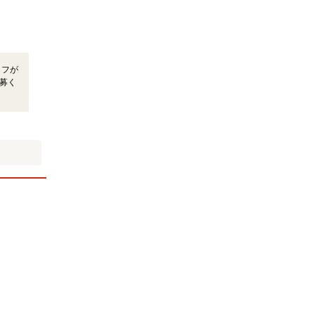
ッフが
募く