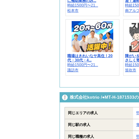
に補助業務のみ...
迎！運転
時給1500円〜21...
時給150
松本市
南アル
職場はきれいなサ高住！20
障がい
代・30代・4...
さしく寄
時給1500円〜21...
時給150
諏訪市
笛吹市
株式会社kotrio /●MT-H-187
同じエリアの求人
同じ駅の求人
同じ職種の求人