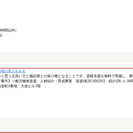
0時間以内）
給
の他の求人をみる
いと思う志高い方と施設様との架け橋となることです。資格支援を無料で実施し、業
一般労働者派遣、人材紹介・育成事業 派遣/派26-300203、紹介/26-ユ-300
堂町3番地 大道ビル7階