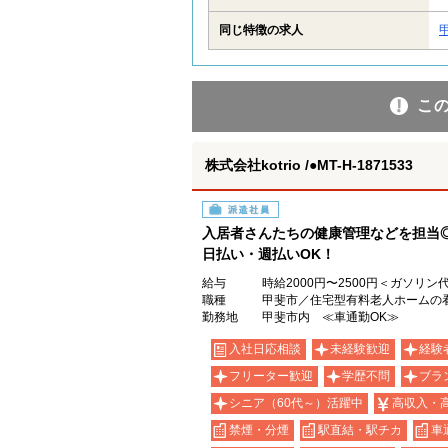
同じ特徴の求人
こ
株式会社kotrio /●MT-H-1871533
派遣社員
入居者さんたちの健康管理などを担当
日払い・週払いOK！
給与
時給2000円〜2500円＜ガソリ
職種
甲斐市／住宅型有料老人ホームの
勤務地
甲斐市内 ≪車通勤OK≫
入社日応相談
未経験歓迎
経験
フリーター歓迎
学歴不問
ブラ
シニア（60代～）活躍中
高収入・
禁煙・分煙
駅直結・駅チカ
車