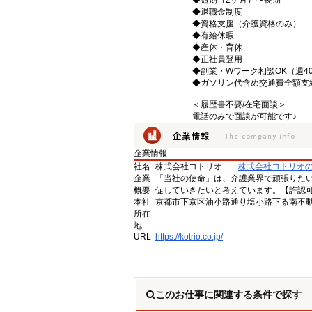
◆短期（2ヶ月）〜長期
◆退職金制度
◆資格支援（介護資格のみ）
◆有給休暇
◆産休・育休
◆正社員登用
◆副業・Wワーク相談OK（週4
◆ガソリン代含め交通費全額支
＜履歴書不要/在宅面談＞
電話のみで面談が可能です♪
企業情報
社名
株式会社コトリオ
株式会社コトリオ
企業
「当社の使命」は、介護業界で頑張りた
概要
促していきたいと考えています。【許認可番号】
本社
京都市下京区油小路通り塩小路下る南不動
所在
地
URL
https://kotrio.co.jp/
このお仕事に関連する条件で探す