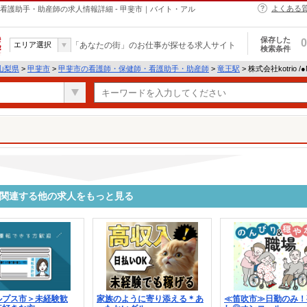
よくある
・保健師・看護助手・助産師の求人情報詳細 - 甲斐市｜バイト・アル
保存した
0
エリア選択
「あなたの街」のお仕事が探せる求人サイト
検索条件
山梨県
>
甲斐市
>
甲斐市の看護師・保健師・看護助手・助産師
>
竜王駅
> 株式会社kotrio 
1533に関連する他の求人をもっと見る
ルプス市＞未経験歓
家族のように寄り添える＊あ
≪笛吹市≫日勤のみ！