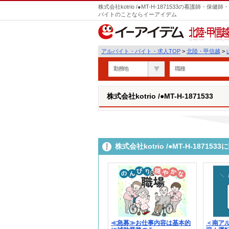
株式会社kotrio /●MT-H-1871533の看護師
バイトのことならイーアイデム
北陸・甲信越
アルバイト・バイト・求人TOP
>
北陸・甲信越
>
勤務地
職種
株式会社kotrio /●MT-H-1871533
株式会社kotrio /●MT-H-187
≪急募≫お仕事内容は基本的
＜南ア