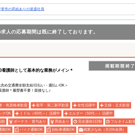
甲斐市の昇給ありの派遣社員
の求人の応募期間は既に終了しております。
◎看護師として基本的な業務がメイン＊
ン代含め交通費全額支給/日払い・週払いOK＞
看護師＊履歴書不要！面接なし♪
者・有資格者歓迎
新卒・第二新卒歓迎
女性活躍中
主婦・主夫歓迎
ンクOK
ミドル（40代～）活躍中
エルダー（50代～）活躍中
高額
ボーナス・賞与あり
昇給あり
完全週休2日制
フルタイム歓
通勤OK
バイク通勤OK
自転車通勤OK
残業少なめ（月20h未満）