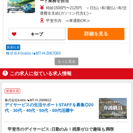
ート業務を担当
時給1500円〜2125円 ＜日払い有/週払い有/交
通費全支給(ガソリン代含む)＞
甲斐市内 ≪車通勤OK≫
詳細を見る
キープ
派遣社員
株式会社kotrio /●MT-H-2067093
甲斐市≫家庭的でこぢんまりしたグルホ＊家事
もっと見る
サポートなど
この求人に似ている求人情報
時給1500円〜2125円 ＜日払い有/週払い有/交
通費全支給(ガソリン代含む)＞
甲斐市内
派遣社員
詳細を見る
キープ
株式会社kotrio /●MT-H-2068622
デイサービスの生活サポートSTAFFを募集◎20
代・30代・40代・50代・60代活躍中
派遣社員
株式会社kotrio /●MT-H-2051291
甲斐市＊年齢不問◎未経験から安定した業界へ
甲斐市のデイサービス♪日勤のみ！残業ゼロで趣味も満喫
＊サ高住