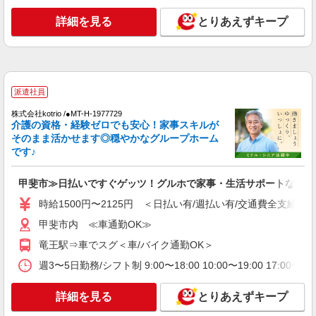
時給1500円〜2125円 ＜日払い有/週払い有/交
通費全支給(ガソリン代含む)＞
詳細を見る
とりあえずキープ
甲斐市内 ≪車通勤OK≫
詳細を見る
キープ
派遣社員
派遣社員
株式会社kotrio /●MT-H-1732600
株式会社kotrio /●MT-H-1977729
介護の資格・経験ゼロでも安心！家事スキルが
残業キャンセル界隈♪ゆったりとした生活介助
そのまま活かせます◎穏やかなグループホーム
や見守り！甲斐市
です♪
時給1500円〜2125円 ＜日払い有/週払い有/交
通費全支給(ガソリン代含む)＞
甲斐市≫日払いですぐゲッツ！グルホで家事・生活サポートなど
甲斐市内
時給1500円〜2125円 ＜日払い有/週払い有/交通費全支給(ガ
詳細を見る
キープ
甲斐市内 ≪車通勤OK≫
竜王駅⇒車でスグ＜車/バイク通勤OK＞
派遣社員
株式会社kotrio /●MT-H-2009210
週3〜5日勤務/シフト制 9:00〜18:00 10:00〜19:00 17:
向かう先は、笑顔の待つ場所！デイサービスの
サポート＆送迎STAFF
詳細を見る
とりあえずキープ
時給1500円〜2125円 ＜日払い有/週払い有/交