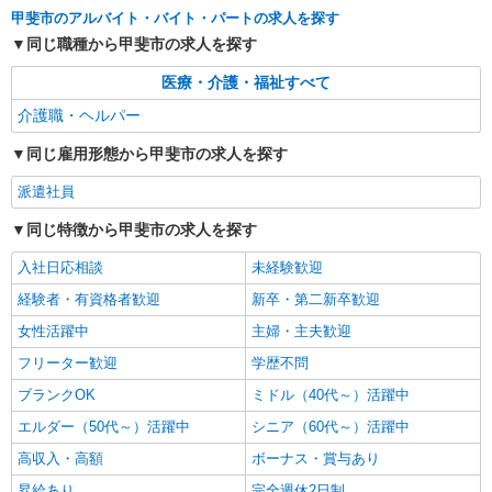
通費全支給(ガソリン代含む)＞
甲斐市のアルバイト・バイト・パートの求人を探す
甲斐市内 ≪車通勤OK≫
同じ職種から甲斐市の求人を探す
詳細を見る
キープ
医療・介護・福祉すべて
介護職・ヘルパー
派遣社員
株式会社ブレイブ（マイナビグループ）/MDN13
同じ雇用形態から甲斐市の求人を探す
介護スタッフ ◆デイサービス、サービス付き
派遣社員
高齢者向け住宅、グループホームなど様々な勤
務先から選べます。
未経験：時給1600〜1800円（資格・経験によ
同じ特徴から甲斐市の求人を探す
る） 経験者：時給1800〜2000円（資格・経験によ
る） ◎月収例 時給2000円×1日8時間×22日（週5
入社日応相談
未経験歓迎
山梨県甲斐市 【最寄駅】 ◆JR中央本線「塩崎
日）＝35万2000円 ◆昇給あり ◆支払い方法 ※日
駅」 ◆JR中央本線「竜王駅」 ★その他、近隣に
経験者・有資格者歓迎
新卒・第二新卒歓迎
払い/週払い/月払い対応も可能です。詳しくは面談
多数勤務地あります！
時にご相談ください。 ◆交通費：別途全額支給 ※
女性活躍中
主婦・主夫歓迎
詳細を見る
キープ
当社規定あり
フリーター歓迎
学歴不問
派遣社員
ブランクOK
ミドル（40代～）活躍中
株式会社kotrio /●MT-H-2018559
エルダー（50代～）活躍中
シニア（60代～）活躍中
＜甲斐市＞障がい児童施設の新規STAFF★資
高収入・高額
ボーナス・賞与あり
格や経験を活かす
時給1400円〜 ＜資格や経験に応じて決定/交
昇給あり
完全週休2日制