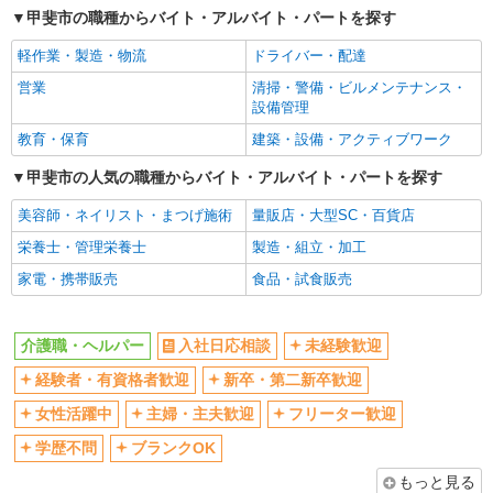
甲斐市の職種からバイト・アルバイト・パートを探す
交通費支給
社会保険あり
軽作業・製造・物流
ドライバー・配達
産休・育休取得実績あり
営業
清掃・警備・ビルメンテナンス・
設備管理
教育・保育
建築・設備・アクティブワーク
甲斐市の人気の職種からバイト・アルバイト・パートを探す
美容師・ネイリスト・まつげ施術
量販店・大型SC・百貨店
栄養士・管理栄養士
製造・組立・加工
家電・携帯販売
食品・試食販売
介護職・ヘルパー
入社日応相談
未経験歓迎
経験者・有資格者歓迎
新卒・第二新卒歓迎
女性活躍中
主婦・主夫歓迎
フリーター歓迎
学歴不問
ブランクOK
もっと見る