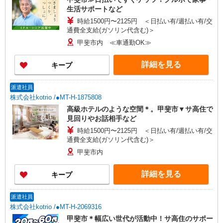
生活サポートなど
時給1500円〜2125円 ＜日払い有/週払い有/交
通費全支給(ガソリン代含む)＞
甲斐市内 ≪車通勤OK≫
詳細を見る
キープ
派遣社員
株式会社kotrio /●MT-H-1875808
高級ホテルのような空間＊。甲斐市▼サ高住で
見回りやお話相手など
時給1500円〜2125円 ＜日払い有/週払い有/交
通費全支給(ガソリン代含む)＞
甲斐市内
詳細を見る
キープ
派遣社員
株式会社kotrio /●MT-H-2069316
甲斐市＊幅広い世代が活動中！サ高住のサポー