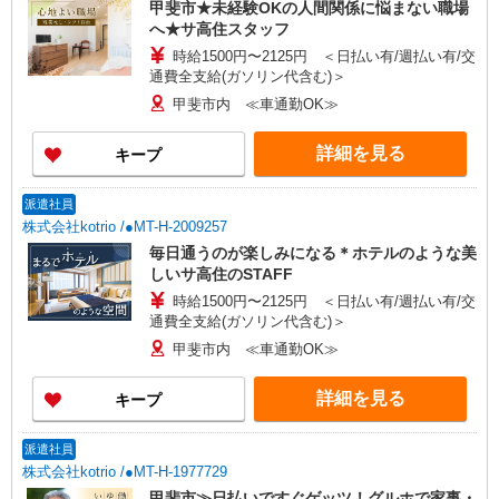
甲斐市★未経験OKの人間関係に悩まない職場
へ★サ高住スタッフ
時給1500円〜2125円 ＜日払い有/週払い有/交
通費全支給(ガソリン代含む)＞
甲斐市内 ≪車通勤OK≫
詳細を見る
キープ
派遣社員
株式会社kotrio /●MT-H-2009257
毎日通うのが楽しみになる＊ホテルのような美
しいサ高住のSTAFF
時給1500円〜2125円 ＜日払い有/週払い有/交
通費全支給(ガソリン代含む)＞
甲斐市内 ≪車通勤OK≫
詳細を見る
キープ
派遣社員
株式会社kotrio /●MT-H-1977729
甲斐市≫日払いですぐゲッツ！グルホで家事・