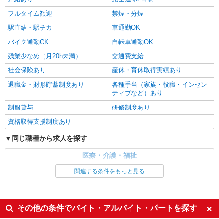
通費全支給(ガソリン代含む)＞
フルタイム歓迎
禁煙・分煙
甲斐市
駅直結・駅チカ
車通勤OK
詳細を見る
キープ
バイク通勤OK
自転車通勤OK
残業少なめ（月20h未満）
交通費支給
社会保険あり
産休・育休取得実績あり
退職金・財形貯蓄制度あり
各種手当（家族・役職・インセン
ティブなど）あり
制服貸与
研修制度あり
資格取得支援制度あり
同じ職種から求人を探す
医療・介護・福祉
介護職・ヘルパー
関連する条件をもっと見る
同じ特徴から求人を探す
未経験歓迎
ミドル（40代～）活躍中
その他の条件でバイト・アルバイト・パートを探す
ボーナス・賞与あり
車通勤OK