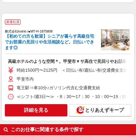
通費全支給(ガソリン代含む)＞
甲斐市内 ≪車通勤OK≫
派遣社員
詳細を見る
キープ
株式会社kotrio /●MT-H-1875808
【初めての方も歓迎】シニアが暮らす高級住宅
派遣社員
でお部屋の見回りや生活相談など。日払いでき
株式会社kotrio /●MT-H-2094015
ます◎
＼健康的に働こう／利用者さんと一緒に体操や
リハビリサポート等
高級ホテルのような空間＊。甲斐市▼サ高住で見回りやお話相手な
時給1500円〜2125円 ＜日払い有/週払い有/交
時給1500円〜2125円 ＜日払い有/週払い有/交通費全支給(ガ
通費全支給(ガソリン代含む)＞
甲斐市内 ≪車通勤OK≫
甲斐市内
竜王駅⇒車10分♪ガソリン代含む交通費支給
詳細を見る
キープ
≪シフト/週3日〜≫ ・8：30〜17：30 ・10：00〜19：00 
派遣社員
詳細を見る
とりあえずキープ
株式会社kotrio /●MT-H-2011973
≪甲斐市≫夜勤なし！未経験・ブランクOKの
デイスタッフ
このお仕事に関連する条件で探す
時給1500円〜2125円 ＜日払い有/週払い有/交