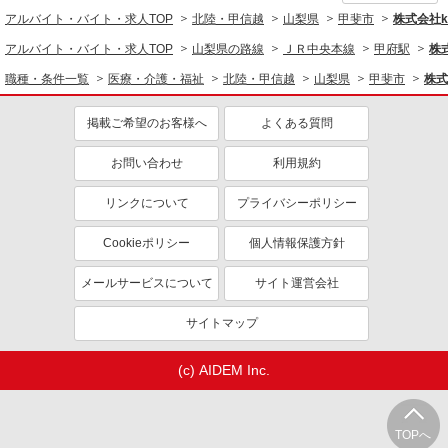
アルバイト・バイト・求人TOP
北陸・甲信越
山梨県
甲斐市
株式会社ko
アルバイト・バイト・求人TOP
山梨県の路線
ＪＲ中央本線
甲府駅
株式
職種・条件一覧
医療・介護・福祉
北陸・甲信越
山梨県
甲斐市
株式
掲載ご希望のお客様へ
よくある質問
お問い合わせ
利用規約
リンクについて
プライバシーポリシー
Cookieポリシー
個人情報保護方針
メールサービスについて
サイト運営会社
サイトマップ
(c) AIDEM Inc.
TOPへ