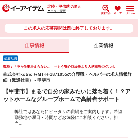
北陸・甲信越
の求人
▼エリア変更
この求人の応募期間は既に終了しております。
仕事情報
企業情報
派遣社員
職種：「中々仕事決まらない…」⇒もう安心◎経験より人柄重視◎グルホ
株式会社kotrio /●MT-H-1871055の介護職・ヘルパーの求人情報詳
細（派遣社員） - 甲斐市
【甲斐市】まるで自分の家みたいに落ち着く！？ア
ットホームなグループホームで高齢者サポート
弊社ではあなたにピッタリの職場をご案内します。希望
勤務地や曜日・時間などお気軽にご相談ください。担
当...