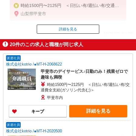
時給1500円〜2125円 ＜日払い有/週払い有/交通費
全支給(ガソリン代含む)＞
山梨県甲斐市
詳細を見る
ID：AE0527642199
20
件のこの求人と職種が同じ求人
掲載期間終了
派遣社員
株式会社kotrio /●MT-H-2068622
甲斐市のデイサービス♪日勤のみ！残業ゼロで
趣味も満喫
時給1500円〜2125円 ＜日払い有/週払い有/交
通費全支給(ガソリン代含む)＞
甲斐市内
詳細を見る
キープ
派遣社員
株式会社kotrio /●MT-H-2020500