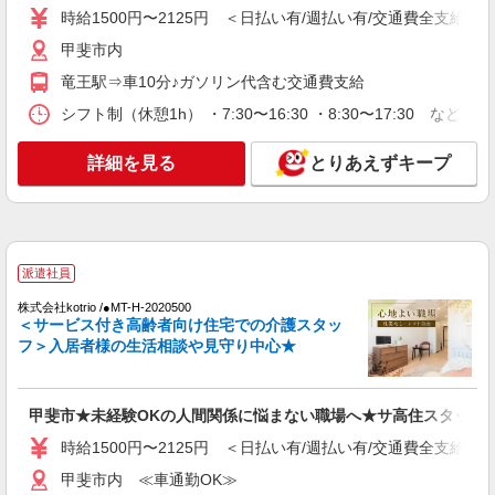
時給1500円〜2125円 ＜日払い有/週払い有/交通費全支給(ガ
時給1500円〜2125円 ＜日払い有/週払い有/交
通費全支給(ガソリン代含む)＞
甲斐市内
甲斐市内 ≪車通勤OK≫
竜王駅⇒車10分♪ガソリン代含む交通費支給
シフト制（休憩1h） ・7:30〜16:30 ・8:30〜17:30 など
詳細を見る
キープ
詳細を見る
とりあえずキープ
派遣社員
株式会社kotrio /●MT-H-2028599
≪甲斐市≫日勤のみ＆残業ナシ！お迎えに間に
合うデイサービス
時給1500円〜2125円 ＜日払い有/週払い有/交
派遣社員
通費全支給(ガソリン代含む)＞
株式会社kotrio /●MT-H-2020500
甲斐市内 ≪車通勤OK≫
＜サービス付き高齢者向け住宅での介護スタッ
フ＞入居者様の生活相談や見守り中心★
詳細を見る
キープ
派遣社員
甲斐市★未経験OKの人間関係に悩まない職場へ★サ高住スタッフ
株式会社kotrio /●MT-H-2099795
時給1500円〜2125円 ＜日払い有/週払い有/交通費全支給(ガ
介護は人生のサポーター。サ高住STAFF募
甲斐市内 ≪車通勤OK≫
集。日払いOK！