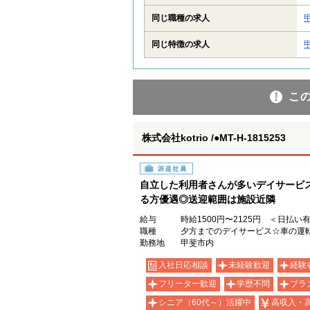
同じ職種の求人
同じ特徴の求人
こ
株式会社kotrio /●MT-H-1815253
派遣社員
自立した利用者さんが多いデイサービ
る方優遇◎送迎範囲は施設近隣
給与
時給1500円〜2125円 ＜日払い
職種
夕方までのデイサービス☆車の運
勤務地
甲斐市内
入社日応相談
未経験歓迎
経験
フリーター歓迎
学歴不問
ブラ
シニア（60代～）活躍中
高収入・