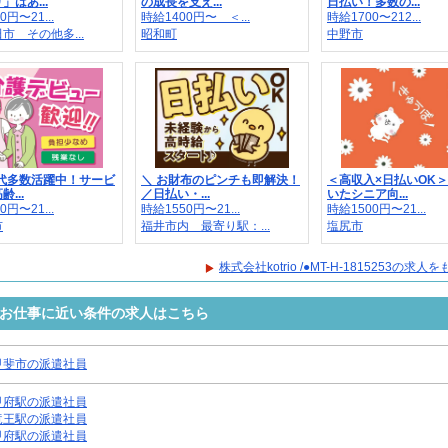
」はあ...
の成長を支え...
日払い！多数の...
0円〜21...
時給1400円〜 ＜...
時給1700〜212...
市 その他多...
昭和町
中野市
0代多数活躍中！サービ
＼ お財布のピンチも即解決！
＜高収入×日払いOK
...
／日払い・...
いたシニア向...
0円〜21...
時給1550円〜21...
時給1500円〜21...
市
福井市内 最寄り駅：...
塩尻市
株式会社kotrio /●MT-H-1815253の求
5253のお仕事に近い条件の求人はこちら
甲斐市の派遣社員
甲府駅の派遣社員
竜王駅の派遣社員
甲府駅の派遣社員