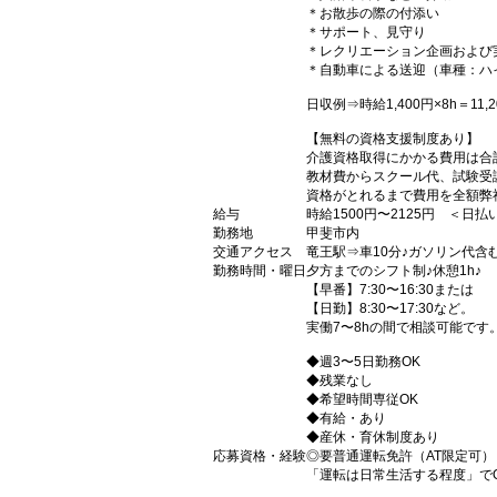
＊お散歩の際の付添い
＊サポート、見守り
＊レクリエーション企画および
＊自動車による送迎（車種：ハ
日収例⇒時給1,400円×8h＝11,2
【無料の資格支援制度あり】
介護資格取得にかかる費用は合
教材費からスクール代、試験受
資格がとれるまで費用を全額弊
給与
時給1500円〜2125円 ＜日
勤務地
甲斐市内
交通アクセス
竜王駅⇒車10分♪ガソリン代含
勤務時間・曜日
夕方までのシフト制♪休憩1h♪
【早番】7:30〜16:30または
【日勤】8:30〜17:30など。
実働7〜8hの間で相談可能です
◆週3〜5日勤務OK
◆残業なし
◆希望時間専従OK
◆有給・あり
◆産休・育休制度あり
応募資格・経験
◎要普通運転免許（AT限定可）
「運転は日常生活する程度」で