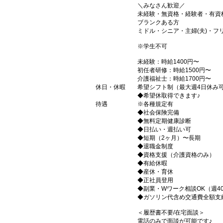
＼みなさん歓迎／
未経験・無資格・経験者・有資
ブランクある方
ミドル・シニア・主婦(夫)・フ
※学生不可
未経験：時給1400円〜
初任者研修：時給1500円〜
介護福祉士：時給1700円〜
休日・休暇
希望シフト制（最大週4日休み
◆希望休取得できます♪
待遇
※各種規定有
◆社会保険完備
◆無料定期健康診断
◆日払い・週払い可
◆短期（2ヶ月）〜長期
◆退職金制度
◆資格支援（介護資格のみ）
◆有給休暇
◆産休・育休
◆正社員登用
◆副業・Wワーク相談OK（週4
◆ガソリン代含め交通費全額支
＜履歴書不要/在宅面談＞
電話のみで面談が可能です♪