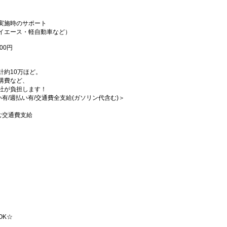
実施時のサポート
イエース・軽自動車など）
00円
計約10万ほど。
講費など、
社が負担します！
払い有/週払い有/交通費全支給(ガソリン代含む)＞
む交通費支給
。
OK☆