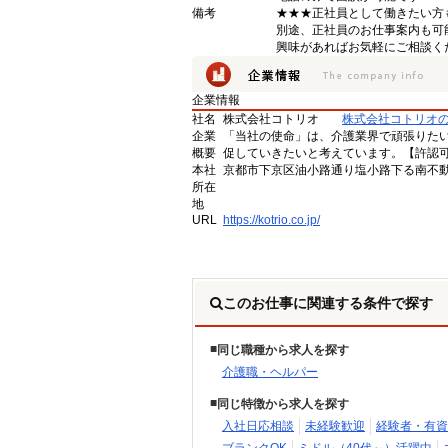
備考
★★★正社員として働きたい方
別途、正社員のお仕事案内も可
興味があればお気軽にご相談く
企業情報
社名
株式会社コトリオ
株式会社コトリオ
企業
「当社の使命」は、介護業界で頑張りた
概要
促していきたいと考えています。【許認可番号】
本社
京都市下京区油小路通り塩小路下る南不動
所在
地
URL
https://kotrio.co.jp/
このお仕事に関連する条件で探す
同じ職種から求人を探す
介護職・ヘルパー
同じ特徴から求人を探す
入社日応相談
未経験歓迎
経験者・有資