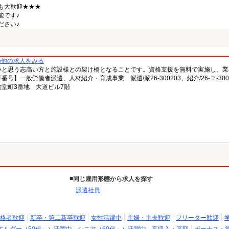
も大歓迎★★★
能です♪
ださい♪
の他の求人をみる
いと思う志高い方と施設様との架け橋となることです。資格支援を無料で実施し、業
一般労働者派遣、人材紹介・育成事業 派遣/派26-300203、紹介/26-ユ-300
堂町3番地 大道ビル7階
同じ雇用形態から求人を探す
派遣社員
格者歓迎
新卒・第二新卒歓迎
女性活躍中
主婦・主夫歓迎
フリーター歓迎