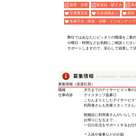
禁煙・分煙
駅直結・駅チカ
車
交通費支給
社会保険あり
産休
各種手当（家族・役職・インセンティブ
弊社ではあなたにピッタリの職場をご案
や曜日・時間などお気軽にご相談くださ
サポートしますので、安心して就業して
募集情報（派遣社員）
職種
夕方までのデイサービス☆車の
仕事内容
デイスタッフ急募◎
こぢんまりとしたデイサービス
利用者さんも先輩スタッフさん
朝施設に利用者さんがいらして
お帰りになるまで…
一日の生活をサポートするお仕
＊入浴や食事などの介助