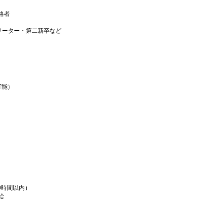
格者
リーター・第二新卒など
可能）
0時間以内）
給