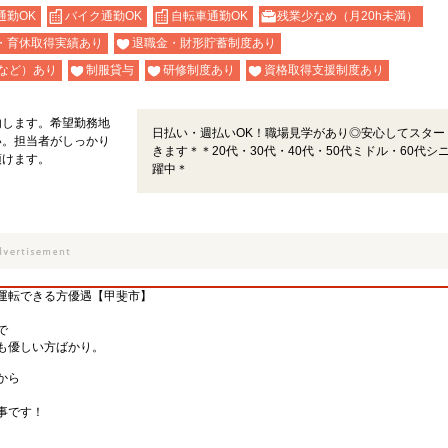
通勤OK
バイク通勤OK
自転車通勤OK
残業少なめ（月20h未満）
・育休取得実績あり
退職金・財形貯蓄制度あり
など）あり
制服貸与
研修制度あり
資格取得支援制度あり
内します。希望勤務地
日払い・週払いOK！職場見学があり◎安心してスター
い。担当者がしっかり
きます＊＊20代・30代・40代・50代ミドル・60代シ
頂けます。
躍中＊
運転できる方優遇【甲斐市】
で
も優しい方ばかり。
から
事です！