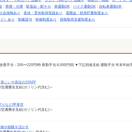
エルダー（50代～）活躍中
シニア（60代～）活躍中
高収入・高額
ボーナス・
迎
禁煙・分煙
駅直結・駅チカ
車通勤OK
バイク通勤OK
自転車通勤OK
社会保険あり
産休・育休取得実績あり
退職金・財形貯蓄制度あり
など）あり
制服貸与
研修制度あり
資格取得支援制度あり
しいサ高住のSTAFF
有/交通費全支給(ガソリン代含む)＞
守りなど/甲斐市
有/交通費全支給(ガソリン代含む)＞
資格や経験を活かす