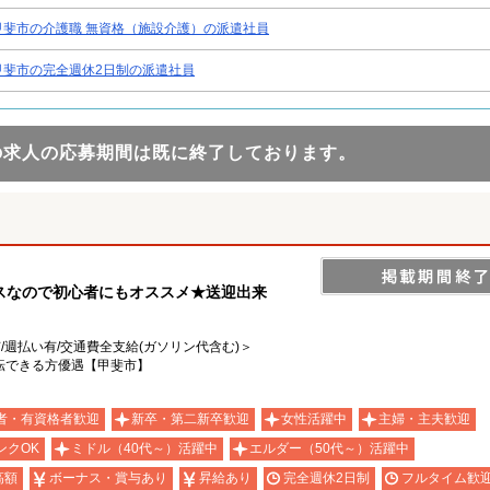
甲斐市の介護職 無資格（施設介護）の派遣社員
甲斐市の完全週休2日制の派遣社員
の求人の応募期間は既に終了しております。
スなので初心者にもオススメ★送迎出来
有/週払い有/交通費全支給(ガソリン代含む)＞
転できる方優遇【甲斐市】
者・有資格者歓迎
新卒・第二新卒歓迎
女性活躍中
主婦・主夫歓迎
ンクOK
ミドル（40代～）活躍中
エルダー（50代～）活躍中
高額
ボーナス・賞与あり
昇給あり
完全週休2日制
フルタイム歓