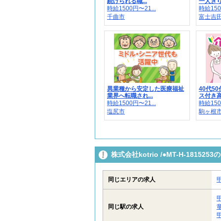
続けられる職...
一人きり
時給1500円〜21...
時給150
千曲市
富士吉田
異業種から安定した医療福祉
40代5
業界へ転職され...
ス付き高齢
時給1500円〜21...
時給150
塩尻市
駒ヶ根
株式会社kotrio /●MT-H-181
同じエリアの求人
同じ駅の求人