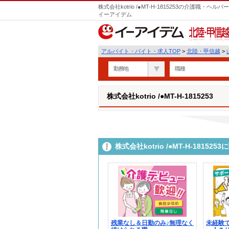
株式会社kotrio /●MT-H-1815253の介護職
イーアイデム
北陸・甲信越
アルバイト・バイト・求人TOP
>
北陸・甲信越
>
勤務地
職種
株式会社kotrio /●MT-H-1815253
株式会社kotrio /●MT-H-181
残業なし＆日勤のみ♪無理なく
未経験