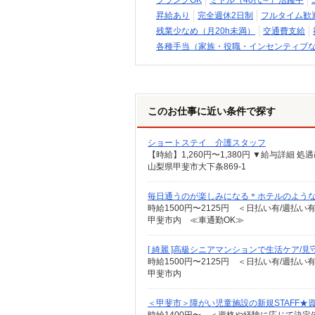
ブランクOK
ミドル（40代～）活躍中
昇給あり
完全週休2日制
フルタイム歓
残業少なめ（月20h未満）
交通費支給
各種手当（家族・役職・インセンティブ
このお仕事に近い条件で探す
ショートステイ 介護スタッフ
山梨県甲斐市大下条869-1
毎日通うのが楽しみになる＊ホテルのような美
時給1500円〜2125円 ＜日払い有/週払い
甲斐市内 ≪車通勤OK≫
[ 綺麗 ]高級シニアマンションで生活ケア/見
時給1500円〜2125円 ＜日払い有/週払い
甲斐市内
＜甲斐市＞障がい児童施設の新規STAFF★