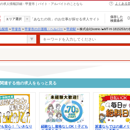
よくある
・ヘルパーの求人情報詳細 - 甲斐市｜バイト・アルバイトのことなら
保存した
0
エリア選択
「あなたの街」のお仕事が探せる求人サイト
検索条件
山梨県
>
甲斐市
>
甲斐市の介護職・ヘルパー
>
甲府駅
> 株式会社kotrio /●MT-H-18152
5253に関連する他の求人をもっと見る
でも安心！「いきなり
経験なし資格なしOK！子ども
派遣ならではの超メリ