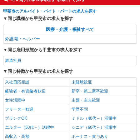
通費全支給(ガソリン代含む)＞
甲斐市内
甲斐市のアルバイト・バイト・パートの求人を探す
同じ職種から甲斐市の求人を探す
詳細を見る
キープ
医療・介護・福祉すべて
NEW
派遣社員
介護職・ヘルパー
株式会社kotrio /●MT-H-2159264
同じ雇用形態から甲斐市の求人を探す
住宅型有料老人ホーム★日払いOKで急な出
費に対応可能＠甲斐市
派遣社員
時給1500円〜2125円 ＜日払い有/週払い有/交
通費全支給(ガソリン代含む)＞
同じ特徴から甲斐市の求人を探す
甲斐市内
入社日応相談
未経験歓迎
経験者・有資格者歓迎
新卒・第二新卒歓迎
詳細を見る
キープ
女性活躍中
主婦・主夫歓迎
NEW
派遣社員
フリーター歓迎
学歴不問
株式会社kotrio /●MT-H-2117782
ブランクOK
ミドル（40代～）活躍中
＜甲斐市＞デイサービスSTAFF＊16時退社
もOK！子育て世代活躍中
エルダー（50代～）活躍中
シニア（60代～）活躍中
時給1500円〜2125円 ＜日払い有/週払い有/交
高収入・高額
ボーナス・賞与あり
通費全支給(ガソリン代含む)＞