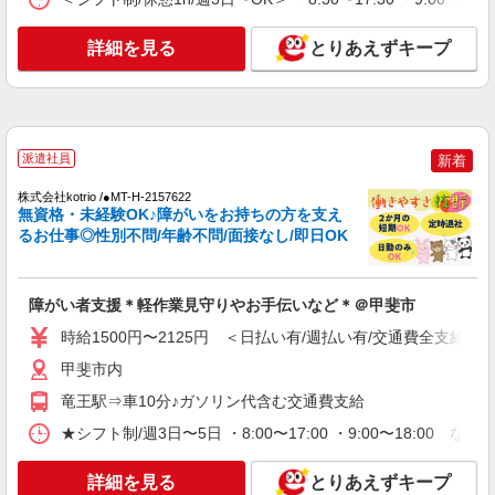
時給1500円〜2125円 ＜日払い有/週払い有/交
通費全支給(ガソリン代含む)＞
詳細を見る
とりあえずキープ
甲斐市内 ≪車通勤OK≫
詳細を見る
キープ
NEW
派遣社員
派遣社員
新着
株式会社kotrio /●MT-H-2156252
活動支援メインで負担少なめ＊障がい者デイ
株式会社kotrio /●MT-H-2157622
無資格・未経験OK♪障がいをお持ちの方を支え
サービスの支援員＊
るお仕事◎性別不問/年齢不問/面接なし/即日OK
時給1500円〜2125円 ＜日払い有/週払い有/交
通費全支給(ガソリン代含む)＞
甲斐市内
障がい者支援＊軽作業見守りやお手伝いなど＊＠甲斐市
時給1500円〜2125円 ＜日払い有/週払い有/交通費全支給(ガ
詳細を見る
キープ
甲斐市内
NEW
派遣社員
竜王駅⇒車10分♪ガソリン代含む交通費支給
株式会社kotrio /●MT-H-2018559
★シフト制/週3日〜5日 ・8:00〜17:00 ・9:00〜18:00 な
＜甲斐市＞障がい児童施設の新規STAFF★資
格や経験を活かす
詳細を見る
とりあえずキープ
時給1400円〜 ＜資格や経験に応じて決定/交