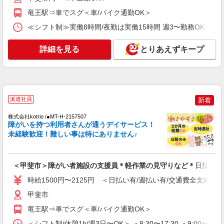
時給1500円〜2125円 ＜日払い有/週払い有/交
竜王駅⇒車でスグ＜車/バイク通勤OK＞
通費全支給(ガソリン代含む)＞
≪シフト制≫実働8時間/夜勤は実働15時間 週3〜勤務OK 希望シフト制 
甲斐市内 ≪車通勤OK≫
詳細を見る
詳細を見る
とりあえずキープ
キープ
NEW
派遣社員
株式会社kotrio /●MT-H-2099795
介護は人生のサポーター。サ高住STAFF募
派遣社員
新着
集。日払いOK！
時給1500円〜2150円 ＜日払い有/週払い有/交
株式会社kotrio /●MT-H-2157507
障がいを持つ利用者さんが通うデイサービス！
通費全支給(ガソリン代含む)＞
未経験歓迎！難しい事は特にありません♪
甲斐市内 ≪車通勤OK≫
詳細を見る
キープ
＜甲斐市＞障がい者施設の支援員＊軽作業の見守りなど＊日払いO
NEW
時給1500円〜2125円 ＜日払い有/週払い有/交通費全支給(ガ
派遣社員
株式会社kotrio /●MT-H-2086464
甲斐市
＜甲斐市＞小さなデイサービスSTAFF募集≪
竜王駅⇒車でスグ＜車/バイク通勤OK＞
週3勤務≫≪夕方退社≫
＜シフト制/休憩1h/週3日〜OK＞ ・8:30〜17:30 ・9:00〜18:0