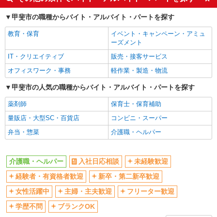
ボーナス・賞与あり
車通勤OK
甲斐市の職種からバイト・アルバイト・パートを探す
交通費支給
社会保険あり
教育・保育
イベント・キャンペーン・アミュ
産休・育休取得実績あり
ーズメント
IT・クリエイティブ
販売・接客サービス
オフィスワーク・事務
軽作業・製造・物流
甲斐市の人気の職種からバイト・アルバイト・パートを探す
薬剤師
保育士・保育補助
量販店・大型SC・百貨店
コンビニ・スーパー
弁当・惣菜
介護職・ヘルパー
介護職・ヘルパー
入社日応相談
未経験歓迎
経験者・有資格者歓迎
新卒・第二新卒歓迎
女性活躍中
主婦・主夫歓迎
フリーター歓迎
学歴不問
ブランクOK