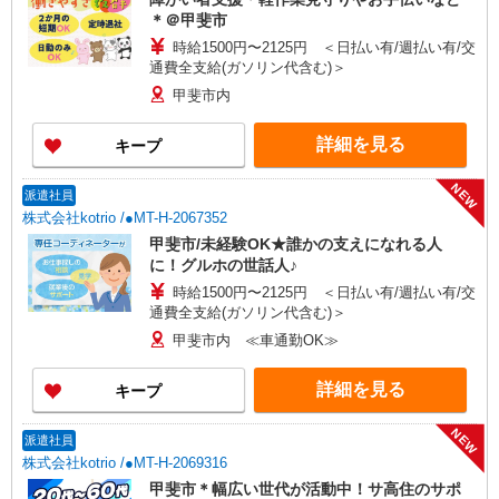
＊＠甲斐市
時給1500円〜2125円 ＜日払い有/週払い有/交
通費全支給(ガソリン代含む)＞
甲斐市内
詳細を見る
キープ
NEW
派遣社員
株式会社kotrio /●MT-H-2067352
甲斐市/未経験OK★誰かの支えになれる人
に！グルホの世話人♪
時給1500円〜2125円 ＜日払い有/週払い有/交
通費全支給(ガソリン代含む)＞
甲斐市内 ≪車通勤OK≫
詳細を見る
キープ
NEW
派遣社員
株式会社kotrio /●MT-H-2069316
甲斐市＊幅広い世代が活動中！サ高住のサポ