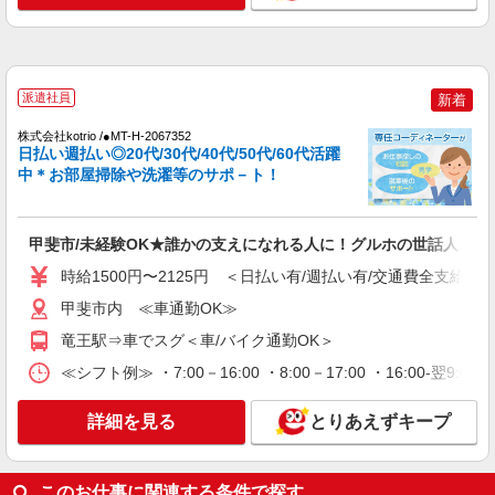
通費全支給(ガソリン代含む)＞
甲斐市
詳細を見る
キープ
派遣社員
新着
NEW
株式会社kotrio /●MT-H-2067352
派遣社員
日払い週払い◎20代/30代/40代/50代/60代活躍
株式会社kotrio /●MT-H-2117586
中＊お部屋掃除や洗濯等のサポ－ト！
甲斐市◆サ高住スタッフ◆穏やかな職場×週
3〜×残業なし
時給1500円〜2125円 ＜日払い有/週払い有/交
甲斐市/未経験OK★誰かの支えになれる人に！グルホの世話人♪
通費全支給(ガソリン代含む)＞
時給1500円〜2125円 ＜日払い有/週払い有/交通費全支給(ガ
甲斐市内
甲斐市内 ≪車通勤OK≫
詳細を見る
キープ
竜王駅⇒車でスグ＜車/バイク通勤OK＞
≪シフト例≫ ・7:00－16:00 ・8:00－17:00 ・16:00-
NEW
派遣社員
株式会社kotrio /●MT-H-2067093
詳細を見る
とりあえずキープ
甲斐市≫家庭的でこぢんまりしたグルホ＊家
事サポートなど
時給1500円〜2125円 ＜日払い有/週払い有/交
このお仕事に関連する条件で探す