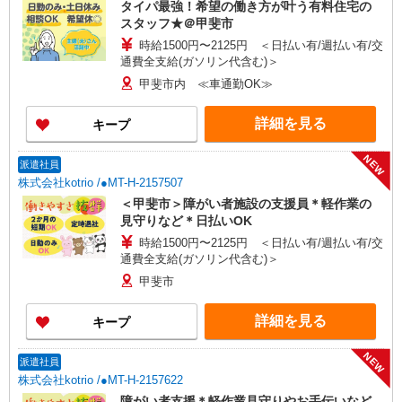
タイパ最強！希望の働き方が叶う有料住宅の
スタッフ★＠甲斐市
時給1500円〜2125円 ＜日払い有/週払い有/交
通費全支給(ガソリン代含む)＞
甲斐市内 ≪車通勤OK≫
詳細を見る
キープ
NEW
派遣社員
株式会社kotrio /●MT-H-2157507
＜甲斐市＞障がい者施設の支援員＊軽作業の
見守りなど＊日払いOK
時給1500円〜2125円 ＜日払い有/週払い有/交
通費全支給(ガソリン代含む)＞
甲斐市
詳細を見る
キープ
NEW
派遣社員
株式会社kotrio /●MT-H-2157622
障がい者支援＊軽作業見守りやお手伝いなど