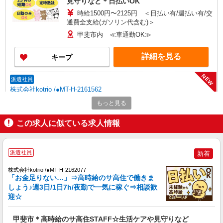
見守りなど＊日払いOK
時給1500円〜2125円 ＜日払い有/週払い有/交
通費全支給(ガソリン代含む)＞
甲斐市内 ≪車通勤OK≫
詳細を見る
キープ
NEW
派遣社員
株式会社kotrio /●MT-H-2161562
経験よりも人柄が大事！グループホーム
もっと見る
STAFF＊50代主婦も活躍中
この求人に似ている求人情報
時給1500円〜2125円 ＜日払い有/週払い有/交
通費全支給(ガソリン代含む)＞
甲斐市内 ≪車通勤OK≫
派遣社員
新着
詳細を見る
キープ
株式会社kotrio /●MT-H-2162077
「お金足りない…」⇒高時給のサ高住で働きま
NEW
しょう♪週3日/1日7h/夜勤で一気に稼ぐ⇒相談歓
派遣社員
迎☆
株式会社kotrio /●MT-H-1980964
<甲斐市>高時給&シフト柔軟でいいとこ取り
甲斐市＊高時給のサ高住STAFF☆生活ケアや見守りなど
♪サ高住の補助STAFF