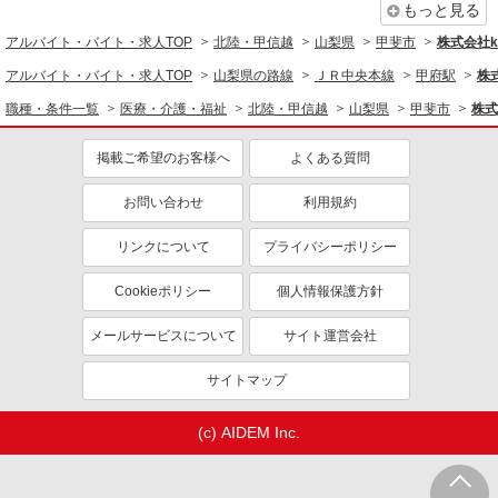
もっと見る
アルバイト・バイト・求人TOP
北陸・甲信越
山梨県
甲斐市
株式会社ko
アルバイト・バイト・求人TOP
山梨県の路線
ＪＲ中央本線
甲府駅
株式
職種・条件一覧
医療・介護・福祉
北陸・甲信越
山梨県
甲斐市
株式
掲載ご希望のお客様へ
よくある質問
お問い合わせ
利用規約
リンクについて
プライバシーポリシー
Cookieポリシー
個人情報保護方針
メールサービスについて
サイト運営会社
サイトマップ
(c) AIDEM Inc.