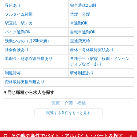
昇給あり
完全週休2日制
甲斐市内 ≪車通勤OK≫
フルタイム歓迎
禁煙・分煙
詳細を見る
キープ
駅直結・駅チカ
車通勤OK
バイク通勤OK
自転車通勤OK
残業少なめ（月20h未満）
交通費支給
社会保険あり
産休・育休取得実績あり
退職金・財形貯蓄制度あり
各種手当（家族・役職・インセン
ティブなど）あり
制服貸与
研修制度あり
資格取得支援制度あり
同じ職種から求人を探す
医療・介護・福祉
介護職・ヘルパー
関連する条件をもっと見る
同じ特徴から求人を探す
未経験歓迎
ミドル（40代～）活躍中
その他の条件でバイト・アルバイト・パートを探す