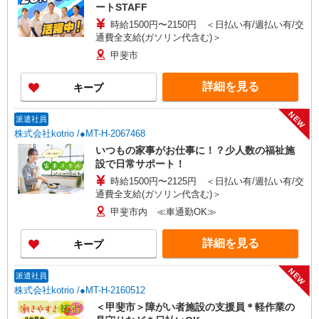
ートSTAFF
時給1500円〜2150円 ＜日払い有/週払い有/交
通費全支給(ガソリン代含む)＞
甲斐市
詳細を見る
キープ
NEW
派遣社員
株式会社kotrio /●MT-H-2067468
いつもの家事がお仕事に！？少人数の福祉施
設で日常サポート！
時給1500円〜2125円 ＜日払い有/週払い有/交
通費全支給(ガソリン代含む)＞
甲斐市内 ≪車通勤OK≫
詳細を見る
キープ
NEW
派遣社員
株式会社kotrio /●MT-H-2160512
＜甲斐市＞障がい者施設の支援員＊軽作業の