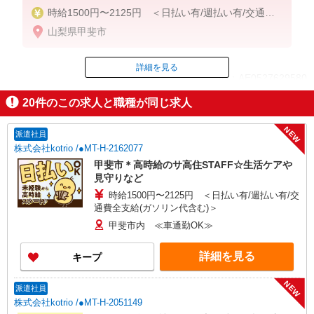
時給1500円〜2125円 ＜日払い有/週払い有/交通費
全支給(ガソリン代含む)＞
山梨県甲斐市
詳細を見る
ID：AE0527629580
20
件のこの求人と職種が同じ求人
掲載期間終了
NEW
派遣社員
株式会社kotrio /●MT-H-2162077
甲斐市＊高時給のサ高住STAFF☆生活ケアや
見守りなど
時給1500円〜2125円 ＜日払い有/週払い有/交
通費全支給(ガソリン代含む)＞
甲斐市内 ≪車通勤OK≫
詳細を見る
キープ
NEW
派遣社員
株式会社kotrio /●MT-H-2051149