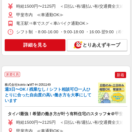
時給1500円〜2125円 ＜日払い有/週払い有/交
時給1500円〜2125円 ＜日払い有/週払い有/交通費全支給(ガ
通費全支給(ガソリン代含む)＞
甲斐市内 ≪車通勤OK≫
甲斐市内 ≪車通勤OK≫
竜王駅⇒車でスグ＜車/バイク通勤OK＞
詳細を見る
キープ
シフト制 ・8:00-16:00 ・9:00-18:00 ・16:00-翌9:0
NEW
詳細を見る
とりあえずキープ
派遣社員
株式会社kotrio /●MT-H-2157713
甲斐市＊障がい者デイサービスSTAFF大募
集！無資格・未経験歓迎
時給1500円〜2125円 ＜日払い有/週払い有/交
派遣社員
新着
通費全支給(ガソリン代含む)＞
甲斐市内 ≪車通勤OK≫
株式会社kotrio /●MT-H-2051149
週3日〜OK / 残業なし / シフト相談可◎一人ひ
とりに合った自由度の高い働き方を大事にして
詳細を見る
キープ
います
NEW
派遣社員
タイパ最強！希望の働き方が叶う有料住宅のスタッフ★＠甲斐市
株式会社kotrio /●MT-H-2068710
時給1500円〜2125円 ＜日払い有/週払い有/交通費全支給(ガ
＼収入アップを全面サポート／小規模デイ
STAFF｜資格支援制度あり
甲斐市内 ≪車通勤OK≫