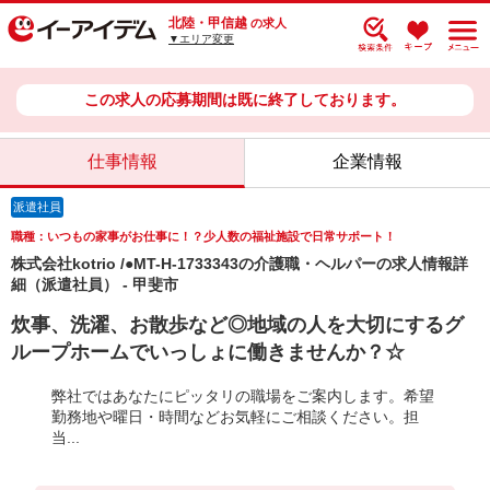
北陸・甲信越
の求人
▼エリア変更
この求人の応募期間は既に終了しております。
仕事情報
企業情報
派遣社員
職種：いつもの家事がお仕事に！？少人数の福祉施設で日常サポート！
株式会社kotrio /●MT-H-1733343の介護職・ヘルパーの求人情報詳
細（派遣社員） - 甲斐市
炊事、洗濯、お散歩など◎地域の人を大切にするグ
ループホームでいっしょに働きませんか？☆
弊社ではあなたにピッタリの職場をご案内します。希望
勤務地や曜日・時間などお気軽にご相談ください。担
当...