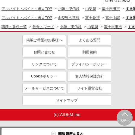
もっと見る
アルバイト・バイト・求人TOP
北陸・甲信越
山梨県
富士吉田市
すき
アルバイト・バイト・求人TOP
山梨県の路線
富士急行
富士山駅
すき
職種・条件一覧
飲食・フード
北陸・甲信越
山梨県
富士吉田市
すき
掲載ご希望のお客様へ
よくある質問
お問い合わせ
利用規約
リンクについて
プライバシーポリシー
Cookieポリシー
個人情報保護方針
メールサービスについて
サイト運営会社
サイトマップ
(c) AIDEM Inc.
TOPへ
閲覧履歴を見る