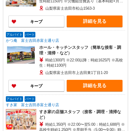
生時給1150円 ※労働組合費あり（基本時給×月間
時間数×1.8％） ■土日・祝手当 土日・祝は時給＋
山梨県富士吉田市松山1563-3
50円
詳細を見る
キープ
アルバイト
パート
かつ庵 富士吉田赤富士通り店
ホール・キッチンスタッフ（簡単な接客・調
理・清掃・など）
時給1300円 ※22:00以降：時給1625円 ※高校
生：時給1100円
山梨県富士吉田市上吉田東1丁目1-20
詳細を見る
キープ
アルバイト
パート
すき家 富士吉田赤富士通り店
すき家の店舗スタッフ（接客・調理・清掃な
ど）
時給1,350円 ※22:00〜翌5:00：時給1,688円 ※
高校生時給1,250円 ※早朝手当（5:00〜9:00）時給