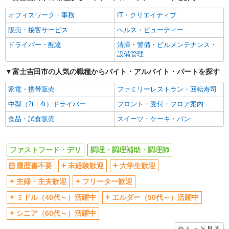
交通費支給
社会保険あり
オフィスワーク・事務
IT・クリエイティブ
まかない・食事補助
社員登用あり
販売・接客サービス
ヘルス・ビューティー
ドライバー・配達
清掃・警備・ビルメンテナンス・
設備管理
富士吉田市の人気の職種からバイト・アルバイト・パートを探す
家電・携帯販売
ファミリーレストラン・回転寿司
中型（2t・4t）ドライバー
フロント・受付・フロア案内
食品・試食販売
スイーツ・ケーキ・パン
ファストフード・デリ
調理・調理補助・調理師
履歴書不要
未経験歓迎
大学生歓迎
主婦・主夫歓迎
フリーター歓迎
ミドル（40代～）活躍中
エルダー（50代～）活躍中
シニア（60代～）活躍中