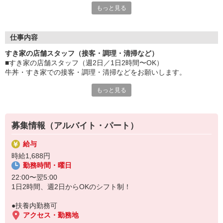
もっと見る
≪ 働くメリットいっぱい ≫
■髪型・髪色自由
オシャレを捨てる必要はありません！
仕事内容
■給与前払い可
すき家の店舗スタッフ（接客・調理・清掃など）
急な出費も安心♪
■すき家の店舗スタッフ（週2日／1日2時間〜OK）
■社員登用あり
牛丼・すき家での接客・調理・清掃などをお願いします。
将来を考えている方は必見です。
もっと見る
具体的には・・・
なか卯、かつ庵、ココス、ジョリーパスタ、ビッグボーイ、華屋
お客様をきれいなお店でお迎え！
与兵衛、オリーブの丘、焼肉いちばんなどを経営しているゼンシ
おいしい牛丼を！
ョーグループ！
あなたの笑顔で！
その中のひとつ『すき家』でお仕事しませんか？
募集情報（アルバイト・パート）
すばやく提供！
給与
他にも、食材の調整や金銭管理、新しく入社したクルーの研修など
時給1,688円
様々なお仕事があります。
勤務時間・曜日
セルフオーダー、セルフ会計で、現金の受け渡しはほとんどありま
せん。※一部店舗を除く
22:00〜翌5:00
取り間違いもなく安心でスムーズ♪
1日2時間、週2日からOKのシフト制！
マニュアルも用意していますので飲食店が初めての方でも大丈夫！
●扶養内勤務可
もちろん先輩クルーがしっかり教えてくれるので安心してくださ
アクセス・勤務地