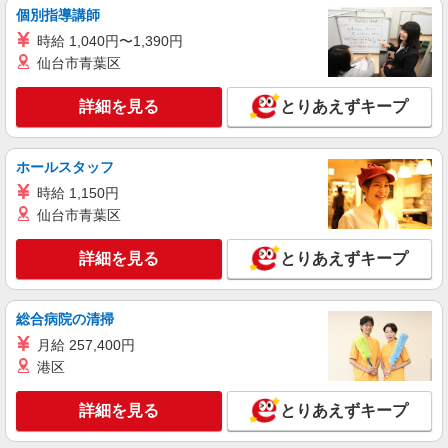
個別指導講師
正社員
時給 1,040円〜1,390円
株式会社東洋食品/富士吉田市
仙台市青葉区
学校給食の調理師
詳細を見る
とりあえずキープ
月給20万円〜30万円※経験考慮 1.学校給食責
任者経験有 …月給27万円以上 2.学校給食経験5年
以上（副責任者経験等） …月給24万円以上 3.集団
富士吉田市学校給食センター （山梨県富士吉
給食経験3年以上（病院・特養・保育園等） …月
ホールスタッフ
田市小明見3-6-1）
給21万円以上 4.大量調理未経験・有資格者 …月給
時給 1,150円
20万円 試用期間：3か月※給与変動なし
詳細を見る
キープ
仙台市青葉区
詳細を見る
とりあえずキープ
アルバイト
パート
合同会社DCT ウェルライフヴィラ河口湖
介護施設の調理補助スタッフ
総合病院の清掃
時給1,150円〜1,300円 【各種手当】 ・昇給あ
り ・通勤手当：全額支給 ・ガソリン手当：12
月給 257,400円
円/km 試用期間：3ヶ月 （試用期間中は時給1,150
港区
〒403-0005 山梨県富士吉田市松山1278 ウェ
円／その他条件に変更はありません。）
ルライフヴィラ河口湖 厨房
詳細を見る
とりあえずキープ
詳細を見る
キープ