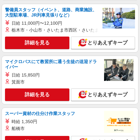
警備員スタッフ（イベント、道路、商業施設、
大型駐車場、JR列車見張りなど）
日給 11,000円〜12,100円
栃木市・小山市・さいたま市西区・さいたま市岩槻区・久喜市・
詳細を見る
とりあえずキープ
マイクロバスにて教習所に通う生徒の送迎ドラ
イバー
日給 15,850円
箕面市
詳細を見る
とりあえずキープ
スーパー資材の仕分け作業スタッフ
時給 1,350円
船橋市