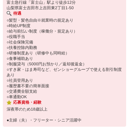
い。
富士急行線「富士山」駅より徒歩12分
山梨県富士吉田市上吉田東2丁目1-50
待遇
○髪型・髪色自由※就業時の規定あり
○時給UP制度
○給与前払い制度（稼働分・規定あり）
○役職手当
○社会保険完備
○扶養控除内勤務
○研修制度あり（研修中も同時給）
○食事補助あり
○制服貸与（5000円お預かり／返却後返金）
○すき家・はま寿司など、ゼンショーグループで使える割引制度
あり
○社員登用あり
○履歴書不要の簡単面接
○交通費全額支給
○車通勤OK
応募資格・経験
深夜帯のため18歳以上
●主婦（夫）・フリーター・シニア活躍中