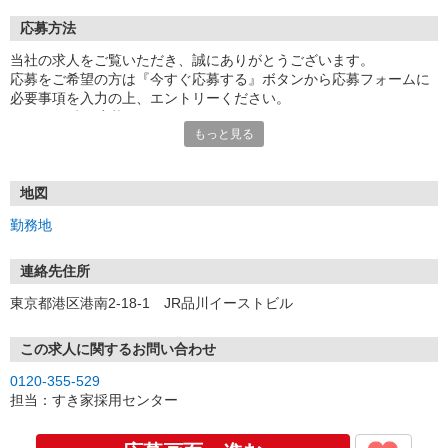
応募方法
当社の求人をご覧いただき、誠にありがとうございます。
応募をご希望の方は『今すぐ応募する』ボタンから応募フォームに
必要事項を入力の上、エントリーください。
☆★☆24時間応募OK！☆★☆
もっと見る
・・・お願い・・・
応募の際は、連絡先に「携帯電話のアドレス」や「携帯電話の番
号」など
地図
普段つながりやすい連絡先を入力してください。
勤務地
連絡先住所
東京都港区港南2-18-1 JR品川イーストビル
この求人に関するお問い合わせ
0120-355-529
担当：すき家採用センター