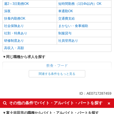
週2～3日勤務OK
短時間勤務（1日4h以内）OK
深夜
車通勤OK
扶養内勤務OK
交通費支給
社会保険あり
まかない・食事補助
社割・特典あり
制服貸与
研修制度あり
社員登用あり
高収入・高額
同じ職種から求人を探す
飲食・フード
ファストフード・デリ
調理・調理補助・調理師
関連する条件をもっと見る
同じ特徴から求人を探す
未経験歓迎
大学生歓迎
ID：AE0717287459
ミドル（40代～）活躍中
週2～3日勤務OK
その他の条件でバイト・アルバイト・パートを探す
短時間勤務（1日4h以内）OK
深夜
富士吉田市の職種からバイト・アルバイト・パートを探す
車通勤OK
扶養内勤務OK