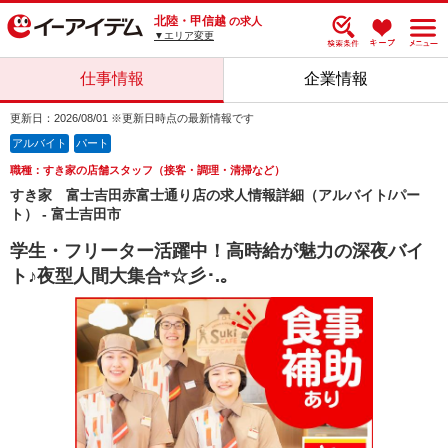
北陸・甲信越
の求人
▼エリア変更
仕事情報
企業情報
更新日：2026/08/01 ※更新日時点の最新情報です
アルバイト
パート
職種：すき家の店舗スタッフ（接客・調理・清掃など）
すき家 富士吉田赤富士通り店の求人情報詳細（アルバイト/パー
ト） - 富士吉田市
学生・フリーター活躍中！高時給が魅力の深夜バイ
ト♪夜型人間大集合*☆彡･.｡