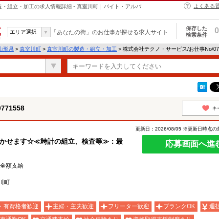
よくある
の製造・組立・加工の求人情報詳細 - 真室川町｜バイト・アルバ
保存した
0
エリア選択
「あなたの街」のお仕事が探せる求人サイト
検索条件
山形県
>
真室川町
>
真室川町の製造・組立・加工
> 株式会社テクノ・サービス/お仕事No/07
71558
キ
更新日：2026/08/05 ※更新日時点
活かせます☆≪時計の組立、検査等≫：最
応募画面へ進
費全額支給
川町
・有資格者歓迎
主婦・主夫歓迎
フリーター歓迎
ブランクOK
週