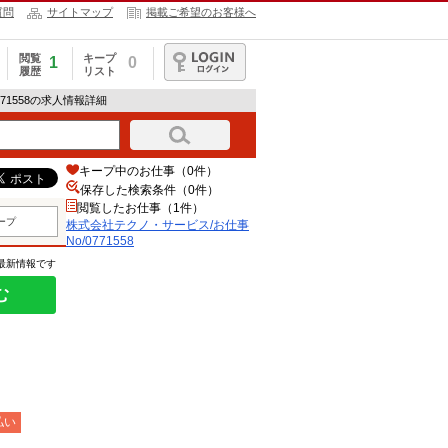
質問
サイトマップ
掲載ご希望のお客様へ
閲覧
キープ
1
0
履歴
リスト
ログイン
71558の求人情報詳細
キープ中のお仕事（0件）
保存した検索条件（
0
件）
閲覧したお仕事（1件）
ープ
株式会社テクノ・サービス/お仕事
No/0771558
の最新情報です
む
払い