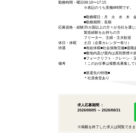
勤務時間・曜日
08:10〜17:15
※表記のうち実働8時間です。
■勤務曜日：月 火 水 木
■勤務期間：長期
応募資格・経験
35カ国以上の方々が当社を通じ
製造経験をお持ちの方
フリーター、主婦・主夫歓迎
休日・休暇
土日（企業カレンダー有り）
待遇
■有給休暇■社会保険完備■退職
■敷地内及び屋内は原則禁煙※
■フォークリフト・クレーン・
備考
！このお仕事は複数名募集して
■派遣先の特徴■
＊社員食堂あり
求人応募期間 ：
2026/08/05 ～ 2026/08/31
※掲載を終了した求人は閲覧できま