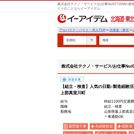
株式会社テクノ・サービス/お仕事No/0771558
イトのことならイーアイデム
北海道・東北
アルバイト・バイト・求人TOP
>
北海道・東北
>
勤務地
職種
株式会社テクノ・サービス/お仕事No/07
派遣社員
【組立・検査】人気の日勤♪製造経験
上郡真室川町
給与
時給1100円交通
職種
組立・検査
勤務地
山形県最上郡真室
＊車通勤OK
履歴書不要
未経験歓迎
経験者