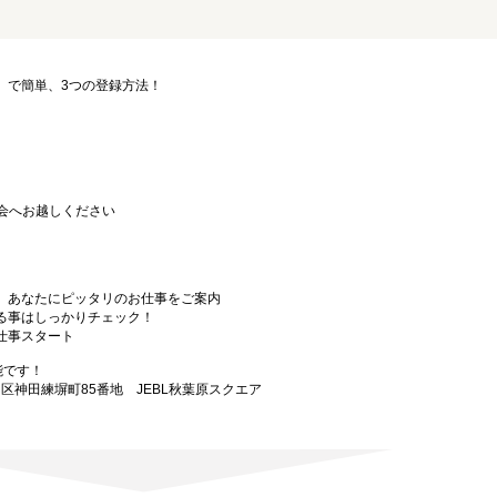
要」で簡単、3つの登録方法！
会へお越しください
から、あなたにピッタリのお仕事をご案内
なる事はしっかりチェック！
お仕事スタート
能です！
田区神田練塀町85番地 JEBL秋葉原スクエア