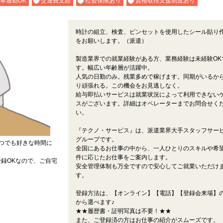
車通勤OK
交通費支給
社会保険あり
資格取得支援制度あり
時計の組立、検査、ピンセットを使用したシール貼り
をお願いします。（派遣）
製造業界での就業経験がある方、業務経験は未経験OK
す。幅広い年齢層が活躍中。
人気の日勤のみ。残業多めで稼げます。同期がいるか
り頑張れる。この機会をお見逃しなく。
給与即払いサービスは就業状況によって利用できない
スがございます。詳細はオペレーターまでお問合せく
い。
『テクノ・サービス』は、派遣業界大手スタッフサー
グループです。
つでも好きな時間に
全国にあるお仕事の中から、一人ひとりのスキルや希
件に応じたお仕事をご案内します。
録OKなので、ご自宅
安全管理体制も万全ですので安心してご就業いただけ
す。
登録方法は、【オンライン】【電話】【登録会来場】の
から選べます♪
★★履歴書・証明写真は不要！★★
また、ご登録済の方はお仕事の紹介がスムーズです。