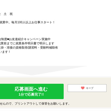
 金 土 祝
就業中。毎月100人以上お仕事スタート！
金制度■お友達紹介キャンペーン実施中
就業前までに就業条件明示書で明示します
玉掛・溶接の資格取得/講習料・受験料補助有
います！
応募画面へ進む
キープ
1分で応募完了!!
せんので、プリントアウトして保管をお願いします。