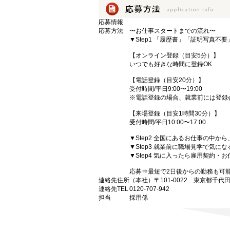
応募情報
応募方法
〜お仕事スタートまでの流れ〜
▼Step1 「履歴書」「証明写真不
【オンライン登録（目安5分）】
いつでも好きな時間に登録OK
【電話登録（目安20分）】
受付時間/平日9:00〜19:00
※電話登録の場合、就業前には登録
【来場登録（目安1時間30分）】
受付時間/平日10:00〜17:00
▼Step2 全国にあるお仕事の中
▼Step3 就業前に職場見学で気に
▼Step4 気に入ったら雇用契約・
応募⇒最短で2日後からの勤務も可
連絡先住所
（本社）〒101-0022 東京都千代
連絡先TEL
0120-707-942
担当
採用係