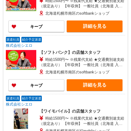
時給1500円〜 ※残業代支給 ★交通費別途支給
（規定あり） 【年収例】 一般社員（北海道 入社2
年目21歳） 330万円/月給200,000円+各種手当 店
北海道札幌市南区のsoftbankショップ
長（関東 入社4年目26歳） 462万円/月給
252,000円+各種手当 ゜+゜・。○。・゜+゜・。
詳細を見る
キープ
○。・゜+゜ 入社祝い金10万円支給(規定有) お友達
を紹介頂くと, インセンティブ支給(規定有) ★月2
回払い・週払い可能（規程有）★ ゜・。○。・゜
派遣社員
紹介予定派遣
+゜・。○。・゜+゜
株式会社シエロ
【ソフトバンク】の店舗スタッフ
時給1500円〜 ※残業代支給 ★交通費別途支給
（規定あり） 【年収例】 一般社員（北海道 入社2
年目21歳） 330万円/月給200,000円+各種手当 店
北海道札幌市南区のsoftbankショップ
長（関東 入社4年目26歳） 462万円/月給
252,000円+各種手当 ゜+゜・。○。・゜+゜・。
詳細を見る
キープ
○。・゜+゜ 入社祝い金10万円支給(規定有) お友達
を紹介頂くと, インセンティブ支給(規定有) ★月2
回払い・週払い可能（規程有）★ ゜・。○。・゜
派遣社員
紹介予定派遣
+゜・。○。・゜+゜
株式会社シエロ
【ワイモバイル】の店舗スタッフ
時給1500円〜 ※残業代支給 ★交通費別途支給
（規定あり） 【年収例】 一般社員（北海道 入社2
年目21歳） 330万円/月給200,000円+各種手当 店
北海道札幌市南区のY!mobileショップ