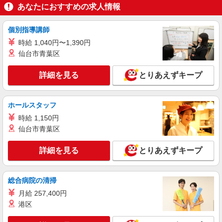
正社員
あなたにおすすめの求人情報
ソフトバンク札幌藤野店
ソフトバンクショップの携帯販売スタッフ
個別指導講師
月給 190,000円 〜 476,000円 試用期間あり 3
時給 1,040円〜1,390円
ヶ月 月給25万円以上 ※経験・能力による 【試用
仙台市青葉区
期間】月給 190000 円 〜 476000 円
■ソフトバンク札幌藤野店 北海道 札幌市南区
石山二条9丁目 7‐54 アクロスプラザ札幌南
詳細を見る
とりあえずキープ
詳細を見る
キープ
ホールスタッフ
時給 1,150円
仙台市青葉区
詳細を見る
とりあえずキープ
総合病院の清掃
月給 257,400円
港区