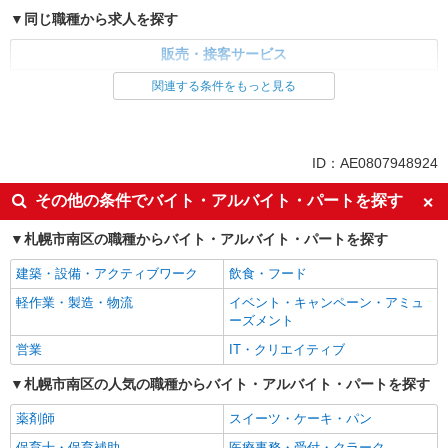
同じ職種から求人を探す
販売・接客サービス
家電・携帯販売
関連する条件をもっと見る
同じ特徴から求人を探す
未経験歓迎
ミドル（40代～）活躍中
ID：AE0807948924
英語が活かせる
ボーナス・賞与あり
その他の条件でバイト・アルバイト・パートを探す
日払い
車通勤OK
札幌市南区の職種からバイト・アルバイト・パートを探す
交通費支給
社会保険あり
社員登用あり
建築・設備・アクティブワーク
飲食・フード
軽作業・製造・物流
イベント・キャンペーン・アミュ
ーズメント
営業
IT・クリエイティブ
札幌市南区の人気の職種からバイト・アルバイト・パートを探す
薬剤師
スイーツ・ケーキ・パン
保育士・保育補助
医療事務・受付・クラーク