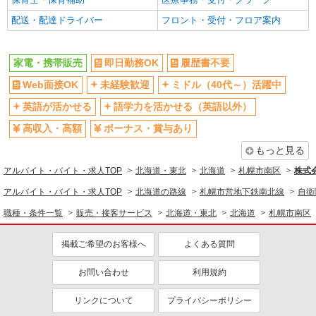
配送・配達ドライバー
フロント・受付・フロア案内
家電・携帯販売
即日勤務OK
履歴書不要
Web面接OK
未経験歓迎
ミドル（40代～）活躍中
英語が活かせる
語学力を活かせる（英語以外）
高収入・高額
ボーナス・賞与あり
もっと見る
アルバイト・バイト・求人TOP
北海道・東北
北海道
札幌市南区
株式
アルバイト・バイト・求人TOP
北海道の路線
札幌市営地下鉄南北線
自衛
職種・条件一覧
販売・接客サービス
北海道・東北
北海道
札幌市南区
掲載ご希望のお客様へ
よくある質問
お問い合わせ
利用規約
リンクについて
プライバシーポリシー