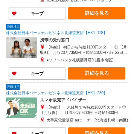
長（関東 入社4年目26歳） 462万円/月給
252,000円+各種手当 ゜+゜・。○。・゜+゜・。
詳細を見る
キープ
○。・゜+゜ 入社祝い金10万円支給(規定有) お友達
を紹介頂くと, インセンティブ支給(規定有) ★月2
回払い・週払い可能（規程有）★ ゜・。○。・゜
派遣社員
+゜・。○。・゜+゜
株式会社日本パーソナルビジネス北海道支店【HK1_118】
携帯の受付窓口
【時給】 初日から時給1100円スタート◎ 【月
収例】 月収20万7350円 ＝時給1100円×8h×22日＋
残(10h) ●交通費支給(規定有) ●残業手当（時給
●ソフトバンク札幌藤野店(札幌市南区)
×1.25） ●各種手当支給 各種社会保険完備/年次有
給休暇/昇給制度 時間外手当/制服貸与/携帯電話割
詳細を見る
キープ
引 無料の健康診断/介護・育児休暇など充実★
派遣社員
株式会社日本パーソナルビジネス北海道支店【HK1_280】
スマホ販売アドバイザー
【時給】 未経験でも時給1800円スタート◎
【月収例】 月収33万9300円 ＝時給1800円
×8h×22日＋残(10h) ●交通費全額支給 ●残業手当
大手家電量販店 auコーナー(北海道札幌市南区)
（時給×1.25） ●各種手当支給 各種社会保険完
備/年次有給休暇/昇給制度 時間外手当/制服貸与/
詳細を見る
キープ