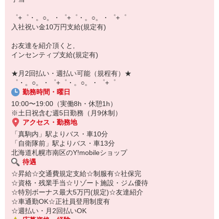
【スマホ面接実施中】
￣￣￣￣￣￣￣￣￣
゜+゜・。○。・゜+゜・。○。・゜+゜
自宅に居ながらスマホでカンタン面接OK！
入社祝い金10万円支給(規定有)
オンライン面談なのでスピード対応。
お友達を紹介頂くと,
インセンティブ支給(規定有)
★月2回払い・週払い可能（規程有）★
゜・。○。・゜+゜・。○。・゜+゜
勤務時間・曜日
10:00〜19:00（実働8h・休憩1h）
※土日祝含む週5日勤務（月9休制）
アクセス・勤務地
「真駒内」駅よりバス・車10分
「自衛隊前」駅よりバス・車13分
北海道札幌市南区のY!mobileショップ
待遇
☆昇給☆交通費規定支給☆制服有☆社保完
☆資格・残業手当☆リゾート施設・ジム優待
☆特別ボーナス最大5万円(規定)☆友達紹介
☆車通勤OK☆正社員登用制度有
☆週払い・月2回払いOK