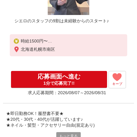
シエロのスタッフの9割は未経験からのスタート♪
時給1500円〜
※残業代支給
北海道札幌市南区
★交通費別途支給（規定あり）
【年収例】
一般社員（北海道 入社2年目21歳） 330万円/月給2
応募画面へ進む
00,000円+各種手当
店長（関東 入社4年目26歳） 462万円/月給252,0
1分で応募完了!!
キープ
00円+各種手当
求人応募期間：2026/08/07～2026/08/31
゜+゜・。○。・゜+゜・。○。・゜+゜
入社祝い金10万円支給(規定有)
★即日勤務OK！履歴書不要★
お友達を紹介頂くと,
★20代・30代・40代が活躍しています♪
インセンティブ支給(規定有)
★ネイル・髪型・アクセサリー自由(規定あり)
★月2回払い・週払い可能（規程有）★
もっと見る
シエロのスタッフは9割が未経験スタート。