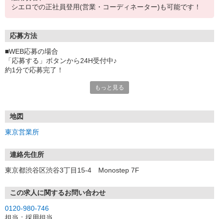
シエロでの正社員登用(営業・コーディネーター)も可能です！
応募方法
■WEB応募の場合
「応募する」ボタンから24H受付中♪
約1分で応募完了！
もっと見る
■電話応募の場合
電話応募も歓迎！（受付:10:00〜20:00）
土日祝も受付中♪
地図
【選考フロー】
東京営業所
①応募から3営業日を目安に、メールorお電話でご連絡します。
②面接日時を決定！「0120」から始まる電話番号からご連絡します
★スマホでWEB面接（LINEなど）・出張面接・事務所面接と選べま
連絡先住所
す
東京都渋谷区渋谷3丁目15-4 Monostep 7F
③面接実施（履歴書不要）
④勤務開始（スタート日は応相談）
※ご希望があれば、職場見学の調整もOKです！
この求人に関するお問い合わせ
0120-980-746
お気軽にご応募ください♪
担当：採用担当