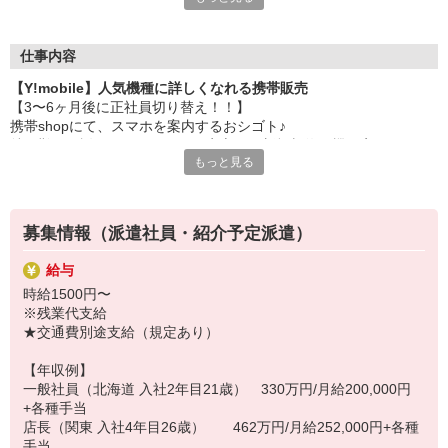
゜・。○。・゜+゜・。○。・゜+゜
大手キャリアの店舗勤務なので安心・安定！
一度身に着けた知識は、
ずっと先まで役に立ちます！
仕事内容
【Y!mobile】人気機種に詳しくなれる携帯販売
丁寧な研修もあるので、
【3〜6ヶ月後に正社員切り替え！！】
みなさんから働きやすいと好評です♪
携帯shopにて、スマホを案内するおシゴト♪
最新アプリ事情やお得なプラン、
特に難しい説明もないので、ご安心を。新規契約、機種変更、
スマホの裏ワザを学べるチャンス♪
もっと見る
各種料金プランのご相談対応・ご提案などをお願いします。
【選べるお仕事いろいろ】
初めての方でも安心♪
￣￣￣￣￣￣￣￣￣￣￣
あなた専属のコーディネーターが親切・丁寧にフォローするので、
▼オフィスワーク
募集情報（派遣社員・紹介予定派遣）
満足度◎
事務、経理、データ入力、コールセンター、受付
▼工場・製造・軽作業系
給与
■携帯やインターネット販売業務
機械/食品製造・梱包・仕分け・加工・組立・検査
時給1500円〜
docomo(ドコモ)/au(エーユー)・KDDI/softbank(ソフトバンク)など
▼美容系
※残業代支給
の大手キャリアから
眉毛サロンのアイブロウ・ネイリスト・エステ
★交通費別途支給（規定あり）
ワイモバイル(Y!mobille)、楽天モバイル、UQなど格安スマホまで幅
▼営業・販売
広く紹介可能♪
法人営業・アパレル販売・個別指導塾・人材紹介
【年収例】
人気のApple（アップル）店舗もございます！
▼人気案件も多数♪
一般社員（北海道 入社2年目21歳） 330万円/月給200,000円
短期・期間限定・オープニング・官公庁案件
+各種手当
上場/優良/大手企業など
店長（関東 入社4年目26歳） 462万円/月給252,000円+各種
手当