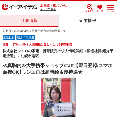
北海道・東北
の求人
▼エリア変更
仕事情報
企業情報
更新日：2026/08/07 ※更新日時点の最新情報です
派遣社員
紹介予定派遣
職種：【Y!mobile】人気機種に詳しくなれる携帯販売
株式会社シエロの家電・携帯販売の求人情報詳細（派遣社員/紹介予
定派遣） - 札幌市南区
≪真駒内≫大手携帯ショップstaff【即日登録/スマホ
面接OK】♪シエロは高時給＆厚待遇★