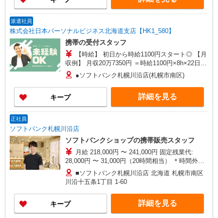
携帯電話割引 無料の健康診断/介護・育児休暇な
ど充実★
派遣社員
株式会社日本パーソナルビジネス北海道支店【HK1_580】
携帯の受付スタッフ
【時給】 初日から時給1100円スタート◎ 【月
収例】 月収20万7350円 ＝時給1100円×8h×22日＋
残(10h) ●交通費支給(規定有) ●残業手当（時給
●ソフトバンク札幌川沿店(札幌市南区)
×1.25） ●各種手当支給 各種社会保険完備/年次有
給休暇/昇給制度 時間外手当/制服貸与/携帯電話割
詳細を見る
キープ
引 無料の健康診断/介護・育児休暇など充実★
正社員
ソフトバンク札幌川沿店
ソフトバンクショップの携帯販売スタッフ
月給 218,000円 〜 241,000円 固定残業代:
28,000円 〜 31,000円（20時間相当） ＊時間外手
当は時間外労働の有無にかかわらず、固定残業代
■ソフトバンク札幌川沿店 北海道 札幌市南区
として支給し、 相当時間を超える時間外労働は法
川沿十五条1丁目 1‐60
定通り追加で支給します。相当時間を超える時間
外労働の残業代は1分単位で支給します。 試用期
詳細を見る
キープ
間あり 6ヶ月 ※経験・能力による 【試用期間】時
給 1100 円 〜 1100 円