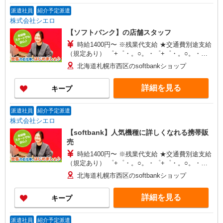
回払い・週払い可能（規程有）★ ゜・。○。・゜
派遣社員
紹介予定派遣
+゜・。○。・゜+゜
株式会社シエロ
【ソフトバンク】の店舗スタッフ
時給1400円〜 ※残業代支給 ★交通費別途支給
（規定あり） ゜+゜・。○。・゜+゜・。○。・゜
+゜ 入社祝い金10万円支給(規定有) お友達を紹介
北海道札幌市西区のsoftbankショップ
頂くと, インセンティブ支給(規定有) ★月2回払
い・週払い可能（規程有）★ ゜・。○。・゜
詳細を見る
キープ
+゜・。○。・゜+゜
派遣社員
紹介予定派遣
株式会社シエロ
【softbank】人気機種に詳しくなれる携帯販
売
時給1400円〜 ※残業代支給 ★交通費別途支給
（規定あり） ゜+゜・。○。・゜+゜・。○。・゜
+゜ 入社祝い金10万円支給(規定有) お友達を紹介
北海道札幌市西区のsoftbankショップ
頂くと, インセンティブ支給(規定有) ★月2回払
い・週払い可能（規程有）★ ゜・。○。・゜
詳細を見る
キープ
+゜・。○。・゜+゜
派遣社員
紹介予定派遣