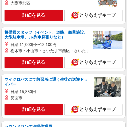
大阪市北区
派遣社員
詳細を見る
とりあえずキープ
株式会社日本パーソナルビジネス北海道支店【HK1_284】
携帯の受付スタッフ
【時給】 未経験でも時給1800円スタート◎
警備員スタッフ（イベント、道路、商業施設、
【月収例】 月収33万9300円 ＝時給1800円
大型駐車場、JR列車見張りなど）
×8h×22日＋残(10h) ●交通費全額支給 ●残業手当
大手家電量販店 auコーナー(北海道札幌市西区)
日給 11,000円〜12,100円
（時給×1.25） ●各種手当支給 各種社会保険完
備/年次有給休暇/昇給制度 時間外手当/制服貸与/
栃木市・小山市・さいたま市西区・さいたま市岩槻区・久喜市・
詳細を見る
キープ
携帯電話割引 無料の健康診断/介護・育児休暇な
ど充実★
詳細を見る
とりあえずキープ
契約社員
ソフトバンク販売契約社員【札幌市西区エリア】
マイクロバスにて教習所に通う生徒の送迎ドラ
家電量販店内の携帯販売スタッフ
イバー
月給 247,340円 〜 247,340円 試用期間なし ※
日給 15,850円
経験・能力による 【試用期間】時給 0 円 〜 0 円
箕面市
■ソフトバンク販売契約社員【札幌市西区エリ
ア】 北海道札幌市西区
詳細を見る
とりあえずキープ
詳細を見る
キープ
ラウンドワンの清掃作業員