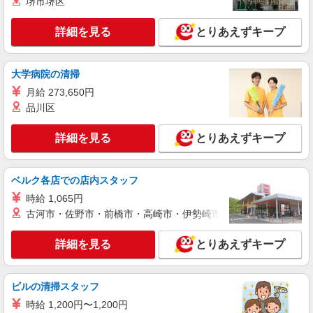
詳細を見る
堺市堺区
キープ
引 無料の健康診断/介護・育児休暇など充実★
詳細を見る
とりあえずキープ
派遣社員
株式会社日本パーソナルビジネス北海道支店【HK1_285】
量販店でのスマホ販売接客スタッフ
大学病院の清掃
【時給】 初日から時給1300円スタート◎ 【月
月給 273,650円
収例】 月収24万5050円 ＝時給1300円×8h×22日＋
残(10h) ●交通費支給(規定有) ●残業手当（時給
品川区
大手家電量販店 スマホコーナー(北海道札幌
×1.25） ●各種手当支給 各種社会保険完備/年次有
市西区)
給休暇/昇給制度 時間外手当/制服貸与/携帯電話割
詳細を見る
とりあえずキープ
引 無料の健康診断/介護・育児休暇など充実★
詳細を見る
キープ
ベルク各店での店内スタッフ
派遣社員
時給 1,065円
株式会社日本パーソナルビジネス北海道支店【HK1_300】
古河市・佐野市・前橋市・高崎市・伊勢崎市・太田市・館林市・
量販店スマホ販売スタッフ
【時給】 初日から時給1300円スタート◎ 【月
詳細を見る
とりあえずキープ
収例】 月収24万5050円 ＝時給1300円×8h×22日＋
残(10h) ●交通費支給(規定有) ●残業手当（時給
量販店ソフトバンクコーナー(北海道札幌市西
×1.25） ●各種手当支給 各種社会保険完備/年次有
区)
給休暇/昇給制度 時間外手当/制服貸与/携帯電話割
ビルの清掃スタッフ
引 無料の健康診断/介護・育児休暇など充実★
時給 1,200円〜1,200円
詳細を見る
キープ