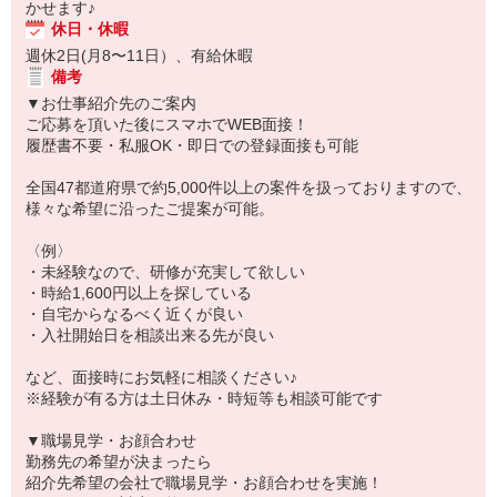
かせます♪
休日・休暇
週休2日(月8〜11日）、有給休暇
備考
▼お仕事紹介先のご案内
ご応募を頂いた後にスマホでWEB面接！
履歴書不要・私服OK・即日での登録面接も可能
全国47都道府県で約5,000件以上の案件を扱っておりますので、
様々な希望に沿ったご提案が可能。
〈例〉
・未経験なので、研修が充実して欲しい
・時給1,600円以上を探している
・自宅からなるべく近くが良い
・入社開始日を相談出来る先が良い
など、面接時にお気軽に相談ください♪
※経験が有る方は土日休み・時短等も相談可能です
▼職場見学・お顔合わせ
勤務先の希望が決まったら
紹介先希望の会社で職場見学・お顔合わせを実施！