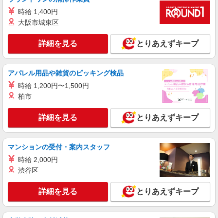
正社員
時給 1,400円
ソフトバンク札幌西野店
大阪市城東区
ソフトバンクショップの携帯販売スタッフ
月給 190,000円 〜 476,000円 試用期間あり 3
詳細を見る
とりあえずキープ
ヶ月 月給25万円以上 ※経験・能力による 【試用
期間】月給 190000 円 〜 476000 円
■ソフトバンク札幌西野店 北海道 札幌市西区
西野三条2丁目 1‐36
アパレル用品や雑貨のピッキング検品
時給 1,200円〜1,500円
詳細を見る
キープ
柏市
正社員
詳細を見る
とりあえずキープ
ソフトバンク西町店
ソフトバンクショップの携帯販売スタッフ
月給 190,000円 〜 476,000円 試用期間あり 3
マンションの受付・案内スタッフ
ヶ月 月給25万円以上 ※経験・能力による 【試用
時給 2,000円
期間】月給 190000 円 〜 476000 円
■ソフトバンク西町店 北海道 札幌市西区 西町
渋谷区
南2丁目 1ー16M34西町ビル1階
詳細を見る
とりあえずキープ
詳細を見る
キープ
正社員