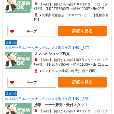
【時給】 初日から時給1200円スタート◎ 【月
収例】 月収22万6200円 ＝時給1200円×8h×22日＋
残(10h) ●交通費支給(規定有) ●残業手当（時給
●大手家電量販店 スマホコーナー 【札幌市西
×1.25） ●各種手当支給 各種社会保険完備/年次有
区】
給休暇/昇給制度 時間外手当/制服貸与/携帯電話割
引 無料の健康診断/介護・育児休暇など充実★
詳細を見る
キープ
派遣社員
株式会社日本パーソナルビジネス北海道支店【HK1_117】
スマホのショップ店員
【時給】 初日から時給1100円スタート◎ 【月
収例】 月収20万7350円 ＝時給1100円×8h×22日＋
残(10h) ●交通費支給(規定有) ●残業手当（時給
●ソフトバンク札幌八軒店(札幌市西区)
×1.25） ●各種手当支給 各種社会保険完備/年次有
給休暇/昇給制度 時間外手当/制服貸与/携帯電話割
詳細を見る
キープ
引 無料の健康診断/介護・育児休暇など充実★
派遣社員
株式会社日本パーソナルビジネス北海道支店【HK1_525】
携帯コーナー販売・受付スタッフ
【時給】 初日から時給1200円スタート◎ 【月