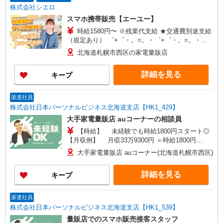
株式会社シエロ
スマホ携帯販売【エーユー】
時給1580円〜 ※残業代支給 ★交通費別途支給
（規定あり） ゜+゜・。○。・゜+゜・。○。・゜
+゜ 入社祝い金10万円支給(規定有) お友達を紹介
北海道札幌市西区の家電量販店
頂くと, インセンティブ支給(規定有) ★月2回払
い・週払い可能（規程有）★ ゜・。○。・゜
詳細を見る
キープ
+゜・。○。・゜+゜
派遣社員
株式会社日本パーソナルビジネス北海道支店【HK1_429】
大手家電量販店 auコーナーの相談員
【時給】 未経験でも時給1800円スタート◎
【月収例】 月収33万9300円 ＝時給1800円
×8h×22日＋残(10h) ●交通費全額支給 ●残業手当
大手家電量販店 auコーナー(北海道札幌市西区)
（時給×1.25） ●各種手当支給 各種社会保険完
備/年次有給休暇/昇給制度 時間外手当/制服貸与/
詳細を見る
キープ
携帯電話割引 無料の健康診断/介護・育児休暇な
ど充実★
派遣社員
株式会社日本パーソナルビジネス北海道支店【HK1_539】
量販店でのスマホ販売接客スタッフ