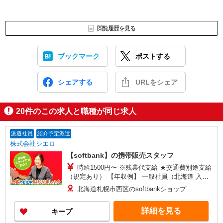
閲覧履歴を見る
ブックマーク
ポストする
シェアする
URLをシェア
20
件のこの求人と職種が同じ求人
派遣社員
紹介予定派遣
株式会社シエロ
【softbank】の携帯販売スタッフ
時給1500円〜 ※残業代支給 ★交通費別途支給
（規定あり） 【年収例】 一般社員（北海道 入社2
年目21歳） 330万円/月給200,000円+各種手当 店
北海道札幌市西区のsoftbankショップ
長（関東 入社4年目26歳） 462万円/月給
252,000円+各種手当 ゜+゜・。○。・゜+゜・。
詳細を見る
キープ
○。・゜+゜ 入社祝い金10万円支給(規定有) お友達
を紹介頂くと, インセンティブ支給(規定有) ★月2