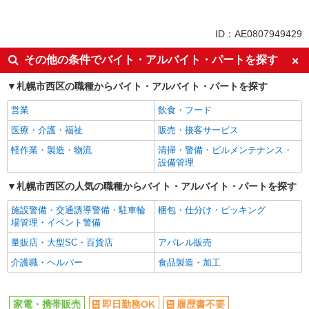
同じ特徴から求人を探す
未経験歓迎
ミドル（40代～）活躍中
ID：AE0807949429
英語が活かせる
ボーナス・賞与あり
その他の条件でバイト・アルバイト・パートを探す
日払い
車通勤OK
札幌市西区の職種からバイト・アルバイト・パートを探す
交通費支給
社会保険あり
社員登用あり
営業
飲食・フード
医療・介護・福祉
販売・接客サービス
軽作業・製造・物流
清掃・警備・ビルメンテナンス・
設備管理
札幌市西区の人気の職種からバイト・アルバイト・パートを探す
施設警備・交通誘導警備・駐車輪
梱包・仕分け・ピッキング
場管理・イベント警備
量販店・大型SC・百貨店
アパレル販売
介護職・ヘルパー
食品製造・加工
家電・携帯販売
即日勤務OK
履歴書不要