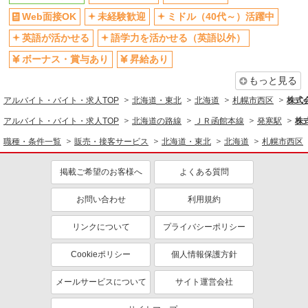
Web面接OK
未経験歓迎
ミドル（40代～）活躍中
英語が活かせる
語学力を活かせる（英語以外）
ボーナス・賞与あり
昇給あり
もっと見る
アルバイト・バイト・求人TOP
北海道・東北
北海道
札幌市西区
株式
アルバイト・バイト・求人TOP
北海道の路線
ＪＲ函館本線
発寒駅
株
職種・条件一覧
販売・接客サービス
北海道・東北
北海道
札幌市西区
掲載ご希望のお客様へ
よくある質問
お問い合わせ
利用規約
リンクについて
プライバシーポリシー
Cookieポリシー
個人情報保護方針
メールサービスについて
サイト運営会社