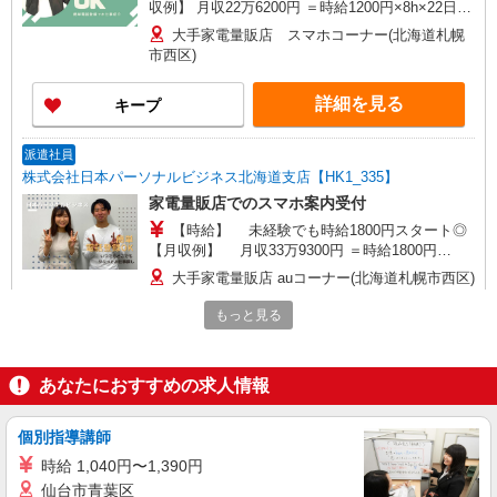
収例】 月収22万6200円 ＝時給1200円×8h×22日＋
残(10h) ●交通費支給(規定有) ●残業手当（時給
大手家電量販店 スマホコーナー(北海道札幌
×1.25） ●各種手当支給 各種社会保険完備/年次有
市西区)
給休暇/昇給制度 時間外手当/制服貸与/携帯電話割
引 無料の健康診断/介護・育児休暇など充実★
詳細を見る
キープ
派遣社員
株式会社日本パーソナルビジネス北海道支店【HK1_335】
家電量販店でのスマホ案内受付
【時給】 未経験でも時給1800円スタート◎
【月収例】 月収33万9300円 ＝時給1800円
×8h×22日＋残(10h) ●交通費全額支給 ●残業手当
大手家電量販店 auコーナー(北海道札幌市西区)
（時給×1.25） ●各種手当支給 各種社会保険完
備/年次有給休暇/昇給制度 時間外手当/制服貸与/
もっと見る
詳細を見る
キープ
携帯電話割引 無料の健康診断/介護・育児休暇な
ど充実★
派遣社員
あなたにおすすめの求人情報
株式会社日本パーソナルビジネス北海道支店【HK1_486】
店舗でのスマホ販売アドバイザー
個別指導講師
【時給】 初日から時給1400円スタート◎ 【月
時給 1,040円〜1,390円
収例】 月収26万3900円 ＝時給1400円×8h×22日＋
仙台市青葉区
残(10h) ●交通費支給(規定有) ●残業手当（時給