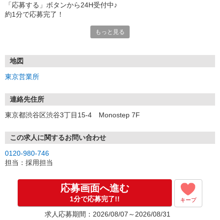
「応募する」ボタンから24H受付中♪
約1分で応募完了！
もっと見る
■電話応募の場合
電話応募も歓迎！（受付:10:00〜20:00）
土日祝も受付中♪
地図
【選考フロー】
東京営業所
①応募から3営業日を目安に、メールorお電話でご連絡します。
②面接日時を決定！「0120」から始まる電話番号からご連絡します
★スマホでWEB面接（LINEなど）・出張面接・事務所面接と選べま
連絡先住所
す
東京都渋谷区渋谷3丁目15-4 Monostep 7F
③面接実施（履歴書不要）
④勤務開始（スタート日は応相談）
※ご希望があれば、職場見学の調整もOKです！
この求人に関するお問い合わせ
0120-980-746
お気軽にご応募ください♪
担当：採用担当
応募画面へ進む
1分で応募完了!!
キープ
求人応募期間：2026/08/07～2026/08/31