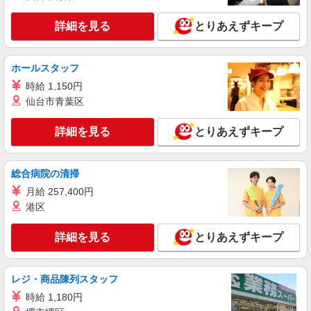
●auショップ札幌西町店(札幌市西区)
×1.25） ●各種手当支給 各種社会保険完備/年次有
給休暇/昇給制度 時間外手当/制服貸与/携帯電話割
詳細を見る
とりあえずキープ
詳細を見る
キープ
引 無料の健康診断/介護・育児休暇など充実★
派遣社員
ホールスタッフ
株式会社日本パーソナルビジネス北海道支店【HK1_574】
時給 1,150円
琴似にてソフトバンク店／スマホ販売スタッフ
仙台市青葉区
【時給】 初日から時給1250円スタート◎ 【月
収例】 月収23万5625円 ＝時給1250円×8h×22日＋
詳細を見る
とりあえずキープ
残(10h) ●交通費支給(規定有) ●残業手当（時給
ソフトバンク琴似店(北海道札幌市西区)
×1.25） ●各種手当支給 各種社会保険完備/年次有
給休暇/昇給制度 時間外手当/制服貸与/携帯電話割
詳細を見る
総合病院の清掃
キープ
引 無料の健康診断/介護・育児休暇など充実★
月給 257,400円
派遣社員
港区
株式会社日本パーソナルビジネス北海道支店【HK1_4】
ドコモショップ琴似店ショップスタッフ
詳細を見る
とりあえずキープ
【時給】 初日から時給1300円スタート◎ 【月
収例】 月収24万5050円 ＝時給1300円×8h×22日＋
残(10h) ●交通費支給(規定有) ●残業手当（時給
レジ・商品陳列スタッフ
●ドコモショップ琴似店(札幌市西区)
×1.25） ●各種手当支給 各種社会保険完備/年次有
時給 1,180円
給休暇/昇給制度 時間外手当/制服貸与/携帯電話割