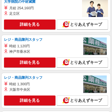
大学病院の中材滅菌
ソフトバンクシーナシーナ琴似店
月給 254,160円
ソフトバンクショップの携帯販売スタッフ
足立区
月給 220,000円 〜 300,000円 試用期間あり 3
ヶ月 ※経験・能力による 【試用期間】月給
詳細を見る
とりあえずキープ
200000 円 〜 200000 円
■ソフトバンクシーナシーナ琴似店 北海道 札
幌市西区 琴似二条1丁目 4‐1
レジ・商品陳列スタッフ
詳細を見る
キープ
時給 1,120円
神戸市垂水区
アルバイト
パート
ケーズデンキ 発寒店
詳細を見る
とりあえずキープ
家電店での接客販売サポート
時給1,240円〜時給1,290円 （勤務曜日・時間
帯による加給制度：平日・土曜の17時以降、また
レジ・商品陳列スタッフ
は日曜・祝日の終日は勤務1時間につき50円加給）
北海道札幌市西区発寒十三条14丁目1078-15
時給 1,300円
※加給制度は学生スタッフ対象外です
大阪市中央区
詳細を見る
キープ
詳細を見る
とりあえずキープ