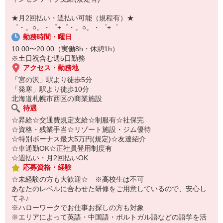
自宅に居ながらスマホでカンタン面接OK！
オンライン面談なのでスピード対応。
★月2回払い・週払い可能（規程有）★
即日登録もOK♪
゜・。○。・゜+゜・。○。・゜+゜
勤務時間・曜日
気になった方はお気軽にご相談ください！
10:00〜20:00（実働8h・休憩1h）
※土日祝含む週5日勤務
アクセス・勤務地
「宮の沢」駅より徒歩5分
「発寒」駅より徒歩10分
北海道札幌市西区の商業施設
待遇
☆昇給☆交通費規定支給☆制服有☆社保完
☆資格・残業手当☆リゾート施設・ジム優待
☆特別ボーナス最大5万円(規定)☆友達紹介
☆車通勤OK☆正社員登用制度有
☆週払い・月2回払いOK
応募資格・経験
☆未経験の方も大歓迎☆ ※高校生は不可
あなたのレベルに合わせた研修をご用意しているので、安心し
てネ♪
※ハローワークでお仕事お探しの方も対象
※エリアによって英語・中国語・ポルトガル語などの語学を活