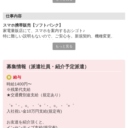
自分だけじゃなくって、
家族や友人にも適用されます！
仕事内容
さらに、各種リゾート施設やスポーツジムなどが
スマホ携帯販売【ソフトバンク】
特別割引価格でご利用可能☆☆
家電量販店にて、スマホを案内するおシゴト♪
お得に過ごしたいあなたの味方です♪
特に難しい説明もないので、ご安心を。新規契約、機種変更、
各種料金プランのご相談対応・ご提案などをお願いします。
【選べるお仕事いろいろ】
もっと見る
￣￣￣￣￣￣￣￣￣￣￣
初めての方でも安心♪
▼オフィスワーク
あなた専属のコーディネーターが親切・丁寧にフォローするので、
事務、経理、データ入力、コールセンター、受付
満足度◎
▼工場・製造・軽作業系
募集情報（派遣社員・紹介予定派遣）
機械/食品製造・梱包・仕分け・加工・組立・検査
■携帯やインターネット販売業務
▼美容系
給与
docomo(ドコモ)/au(エーユー)・KDDI/softbank(ソフトバンク)など
眉毛サロンのアイブロウ・ネイリスト・エステ
時給1400円〜
の大手キャリアから
▼営業・販売
※残業代支給
ワイモバイル(Y!mobille)、楽天モバイル、UQなど格安スマホまで幅
法人営業・アパレル販売・個別指導塾・人材紹介
★交通費別途支給（規定あり）
広く紹介可能♪
▼人気案件も多数♪
人気のApple（アップル）店舗もございます！
短期・期間限定・オープニング・官公庁案件
゜+゜・。○。・゜+゜・。○。・゜+゜
上場/優良/大手企業など
入社祝い金10万円支給(規定有)
【スマホ面接実施中】
お友達を紹介頂くと,
￣￣￣￣￣￣￣￣￣
インセンティブ支給(規定有)