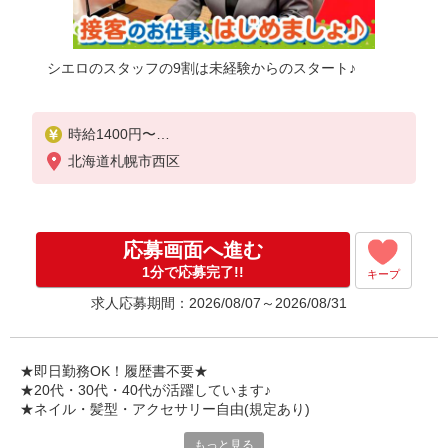
シエロのスタッフの9割は未経験からのスタート♪
時給1400円〜
※残業代支給
北海道札幌市西区
★交通費別途支給（規定あり）
゜+゜・。○。・゜+゜・。○。・゜+゜
入社祝い金10万円支給(規定有)
応募画面へ進む
お友達を紹介頂くと,
1分で応募完了!!
キープ
インセンティブ支給(規定有)
求人応募期間：2026/08/07～2026/08/31
★月2回払い・週払い可能（規程有）★
゜・。○。・゜+゜・。○。・゜+゜
★即日勤務OK！履歴書不要★
★20代・30代・40代が活躍しています♪
★ネイル・髪型・アクセサリー自由(規定あり)
もっと見る
各キャリアの新機種が特別価格で購入OK！！