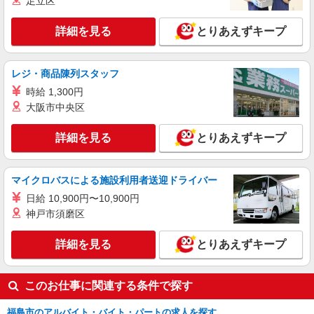
足立区
時給1,200円 ★週払いOK（規定あり） ※給与
幅は経験・能力による
詳細を見る
とりあえずキープ
福島県福島市 【最寄駅】福島交通飯坂線「花
水坂」駅
レジ・商品陳列スタッフ
詳細を見る
キープ
時給 1,300円
大阪市中央区
アルバイト
パート
派遣社員
日研トータルソーシング株式会社 メディカルケア事業部/仙台オフィ
ス【看護助手】
詳細を見る
とりあえずキープ
看護助手（ナースエイド）
時給1,200円 ★週払いOK（規定あり） ※給与
マイクロバスによる施設利用者送迎ドライバー
幅は経験・能力による
福島県福島市 【最寄駅】JR東北本線「金谷
日給 10,900円〜10,900円
川」駅
神戸市須磨区
詳細を見る
キープ
詳細を見る
とりあえずキープ
アルバイト
パート
派遣社員
このお仕事に関連する条件で探す
日研トータルソーシング株式会社 メディカルケア事業部/仙台オフィ
ス【看護助手】
福島市のアルバイト・バイト・パートの求人を探す