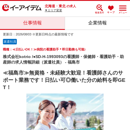
北海道・東北
の求人
▼エリア変更
仕事情報
企業情報
更新日：2026/08/03 ※更新日時点の最新情報です
派遣社員
職種：≪日払いOK！≫病院の看護助手＊即日勤務も可能♪
株式会社kotrio /●SD-H-1993093の看護師・保健師・看護助手・助
産師の求人情報詳細（派遣社員） - 福島市
≪福島市≫無資格・未経験大歓迎！看護師さんのサ
ポート業務です！日払い可◎働いた分の給料を即GE
T！