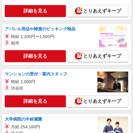
看護助手（ナースエイド）
時給1,200円 ★週払いOK（規定あり） ※給与
詳細を見る
とりあえずキープ
幅は経験・能力による
福島県福島市 【最寄駅】各線「福島」駅
アパレル用品や雑貨のピッキング検品
詳細を見る
キープ
時給 1,200円〜1,500円
柏市
派遣社員
日研トータルソーシング株式会社 メディカルケア事業部/仙台オフィ
詳細を見る
とりあえずキープ
ス【看護助手】
看護助手（病院）
時給1,150円〜
マンションの受付・案内スタッフ
福島県福島市
時給 2,000円
渋谷区
詳細を見る
キープ
詳細を見る
とりあえずキープ
アルバイト
パート
派遣社員
日研トータルソーシング株式会社 メディカルケア事業部/仙台オフィ
大学病院の中材滅菌
ス【看護助手】
看護助手（ナースエイド）
月給 254,160円