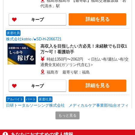
福島県福島市 【最寄駅】福島交通飯坂線「岩
代清水」駅
詳細を見る
キープ
派遣社員
株式会社kotrio /●SD-H-2066721
高収入を目指したい方必見！未経験でも日収1
万〜可！看護助手
時給1350円〜2062円 ＜日払い有/週払い有/交
通費全支給(ガソリン代含む)＞
福島市 最寄り駅：福島
詳細を見る
キープ
アルバイト
パート
派遣社員
日研トータルソーシング株式会社 メディカルケア事業部/仙台オフィ
ス【看護助手】
もっと見る
看護助手（ナースエイド）
時給1,200円 ★週払いOK（規定あり） ※給与
幅は経験・能力による
あなたにおすすめの求人情報