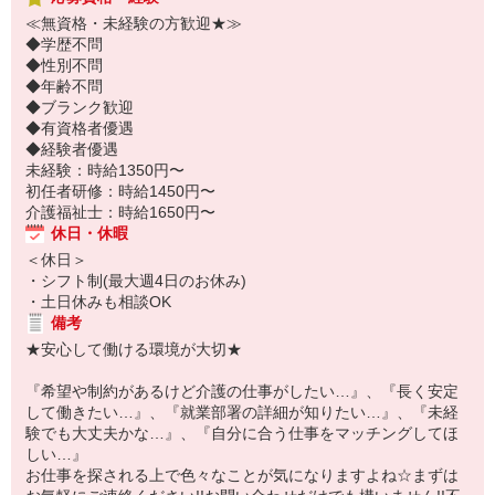
≪無資格・未経験の方歓迎★≫
◆学歴不問
◆性別不問
◆年齢不問
◆ブランク歓迎
◆有資格者優遇
◆経験者優遇
未経験：時給1350円〜
初任者研修：時給1450円〜
介護福祉士：時給1650円〜
休日・休暇
＜休日＞
・シフト制(最大週4日のお休み)
・土日休みも相談OK
備考
★安心して働ける環境が大切★
『希望や制約があるけど介護の仕事がしたい…』、『長く安定
して働きたい…』、『就業部署の詳細が知りたい…』、『未経
験でも大丈夫かな…』、『自分に合う仕事をマッチングしてほ
しい…』
お仕事を探される上で色々なことが気になりますよね☆まずは