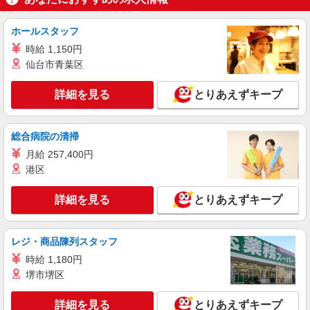
福島県福島市 【最寄駅】JR東北本線「松川」
駅
ホールスタッフ
時給 1,150円
詳細を見る
キープ
仙台市青葉区
アルバイト
パート
派遣社員
詳細を見る
とりあえずキープ
日研トータルソーシング株式会社 メディカルケア事業部/仙台オフィ
ス【看護助手】
看護助手（ナースエイド）
総合病院の清掃
時給1,200円 ★週払いOK（規定あり） ※給与
月給 257,400円
幅は経験・能力による
港区
福島県福島市 【最寄駅】JR奥羽本線「庭坂」
駅
詳細を見る
とりあえずキープ
詳細を見る
キープ
レジ・商品陳列スタッフ
アルバイト
パート
派遣社員
時給 1,180円
日研トータルソーシング株式会社 メディカルケア事業部/仙台オフィ
ス【看護助手】
堺市堺区
看護助手（ナースエイド）
詳細を見る
とりあえずキープ
時給1,200円 ★週払いOK（規定あり） ※給与