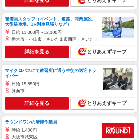
詳細を見る
とりあえずキープ
時給1,200円 ★週払いOK（規定あり） ※給与
幅は経験・能力による
福島県福島市 【最寄駅】福島交通飯坂線「花
警備員スタッフ（イベント、道路、商業施設、
水坂」駅
大型駐車場、JR列車見張りなど）
日給 11,000円〜12,100円
詳細を見る
キープ
栃木市・小山市・さいたま市西区・さいたま市岩槻区・久喜市・
アルバイト
パート
派遣社員
詳細を見る
とりあえずキープ
日研トータルソーシング株式会社 メディカルケア事業部/仙台オフィ
ス【看護助手】
看護助手（ナースエイド）
マイクロバスにて教習所に通う生徒の送迎ドラ
時給1,200円 ★週払いOK（規定あり） ※給与
イバー
幅は経験・能力による
日給 15,850円
福島県福島市 【最寄駅】阿武隈急行「瀬上」
箕面市
駅
詳細を見る
とりあえずキープ
詳細を見る
キープ
アルバイト
パート
派遣社員
ラウンドワンの清掃作業員
日研トータルソーシング株式会社 メディカルケア事業部/仙台オフィ
時給 1,400円
ス【看護助手】
大阪市城東区