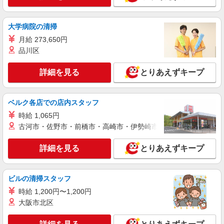
幅は経験・能力による
福島県福島市 【最寄駅】福島交通飯坂線「平
大学病院の清掃
野」駅
月給 273,650円
詳細を見る
キープ
品川区
詳細を見る
とりあえずキープ
アルバイト
パート
派遣社員
日研トータルソーシング株式会社 メディカルケア事業部/仙台オフィ
ス【看護助手】
ベルク各店での店内スタッフ
看護助手（ナースエイド）
時給 1,065円
時給1,200円 ★週払いOK（規定あり） ※給与
幅は経験・能力による
古河市・佐野市・前橋市・高崎市・伊勢崎市・太田市・館林市・
福島県福島市 【最寄駅】各線「福島」駅
詳細を見る
とりあえずキープ
詳細を見る
キープ
ビルの清掃スタッフ
アルバイト
パート
派遣社員
時給 1,200円〜1,200円
日研トータルソーシング株式会社 メディカルケア事業部/仙台オフィ
ス【看護助手】
大阪市北区
看護助手（ナースエイド）