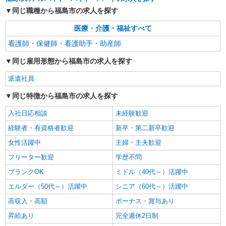
看護助手（ナースエイド）
同じ職種から福島市の求人を探す
時給1,200円 ★週払いOK（規定あり） ※給与
幅は経験・能力による
医療・介護・福祉すべて
福島県福島市 【最寄駅】JR東北本線「金谷
看護師・保健師・看護助手・助産師
川」駅
同じ雇用形態から福島市の求人を探す
詳細を見る
キープ
派遣社員
アルバイト
パート
派遣社員
同じ特徴から福島市の求人を探す
日研トータルソーシング株式会社 メディカルケア事業部/仙台オフィ
ス【看護助手】
入社日応相談
未経験歓迎
看護助手（ナースエイド）
経験者・有資格者歓迎
新卒・第二新卒歓迎
時給1,200円 ★週払いOK（規定あり） ※給与
女性活躍中
幅は経験・能力による
主婦・主夫歓迎
福島県福島市 【最寄駅】福島交通飯坂線「平
フリーター歓迎
学歴不問
野」駅
ブランクOK
ミドル（40代～）活躍中
詳細を見る
エルダー（50代～）活躍中
シニア（60代～）活躍中
キープ
高収入・高額
ボーナス・賞与あり
昇給あり
完全週休2日制