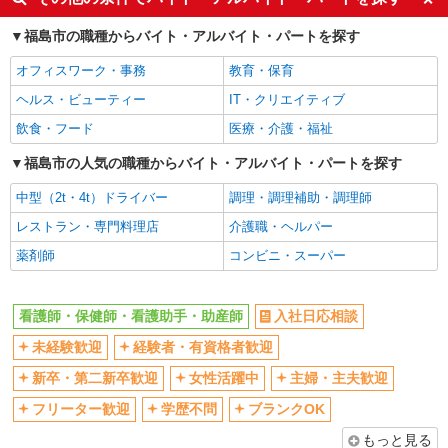
交通費支給
社会保険あり
福島市の職種からバイト・アルバイト・パートを探す
産休・育休取得実績あり
オフィスワーク・事務
教育・保育
ヘルス・ビューティー
IT・クリエイティブ
飲食・フード
医療・介護・福祉
福島市の人気の職種からバイト・アルバイト・パートを探す
中型（2t・4t）ドライバー
調理・調理補助・調理師
レストラン・専門料理店
介護職・ヘルパー
薬剤師
コンビニ・スーパー
看護師・保健師・看護助手・助産師
入社日応相談
未経験歓迎
経験者・有資格者歓迎
新卒・第二新卒歓迎
女性活躍中
主婦・主夫歓迎
フリーター歓迎
学歴不問
ブランクOK
もっと見る