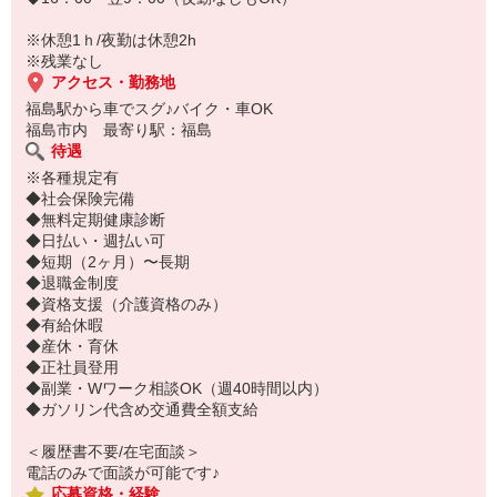
※休憩1ｈ/夜勤は休憩2h
※残業なし
アクセス・勤務地
福島駅から車でスグ♪バイク・車OK
福島市内 最寄り駅：福島
待遇
※各種規定有
◆社会保険完備
◆無料定期健康診断
◆日払い・週払い可
◆短期（2ヶ月）〜長期
◆退職金制度
◆資格支援（介護資格のみ）
◆有給休暇
◆産休・育休
◆正社員登用
◆副業・Wワーク相談OK（週40時間以内）
◆ガソリン代含め交通費全額支給
＜履歴書不要/在宅面談＞
電話のみで面談が可能です♪
応募資格・経験