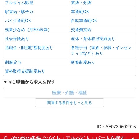
フルタイム歓迎
禁煙・分煙
駅直結・駅チカ
車通勤OK
バイク通勤OK
自転車通勤OK
残業少なめ（月20h未満）
交通費支給
社会保険あり
産休・育休取得実績あり
退職金・財形貯蓄制度あり
各種手当（家族・役職・インセン
ティブなど）あり
制服貸与
研修制度あり
資格取得支援制度あり
同じ職種から求人を探す
医療・介護・福祉
看護師・保健師・看護助手・助産師
関連する条件をもっと見る
同じ特徴から求人を探す
未経験歓迎
ミドル（40代～）活躍中
ID：AE0730602915
ボーナス・賞与あり
車通勤OK
その他の条件でバイト・アルバイト・パートを探す