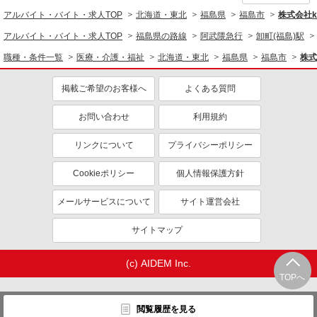
アルバイト・バイト・求人TOP
北海道・東北
福島県
福島市
株式会社ko
アルバイト・バイト・求人TOP
福島県の路線
阿武隈急行
卸町(福島)駅
職種・条件一覧
医療・介護・福祉
北海道・東北
福島県
福島市
株式
掲載ご希望のお客様へ
よくある質問
お問い合わせ
利用規約
リンクについて
プライバシーポリシー
Cookieポリシー
個人情報保護方針
メールサービスについて
サイト運営会社
サイトマップ
(c) AIDEM Inc.
TOPへ
閲覧履歴を見る