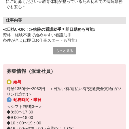
にご応募ください☆教育体制が整っているため初めての病院勤務
でも安心＊
仕事内容
≪日払いOK！≫病院の看護助手＊即日勤務も可能♪
資格・経験不要で始めやすい看護助手
条件が合えば即日お仕事スタートも可能♪
もっと見る
≪仕事内容≫
・患者さんの身の回りのケア
⇒食事の配膳・下膳、車椅子や食事の介助など
・環境整備
募集情報（派遣社員）
⇒病室の清掃、シーツ交換、医療器具・備品の洗浄など
看護師さんの補助業務
給与
⇒検査や治療への付き添い、書類整理など
時給1350円〜2062円 ＜日払い有/週払い有/交通費全支給(ガソ
リン代含む)＞
20代・30代・40代活躍中！
勤務時間・曜日
人のお世話をするのが好きな方、医療・介護の仕事に興味のある方
ご応募お待ちしております◎
＜シフト制/週3〜＞
◆8:30〜17:30
◆9:00〜18:00
◆10：00〜19：00
◆16：00〜翌9：00（夜勤なしもOK）