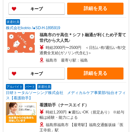
詳細を見る
キープ
派遣社員
株式会社kotrio /●SD-H-1895919
福島市のサ高住＊シフト融通が利くため子育て
世代から大人気♪
時給2000円〜2500円 ＜日払い有/週払い有/交
通費全支給(ガソリン代含む)＞
福島市 最寄り駅：福島
詳細を見る
キープ
アルバイト
パート
派遣社員
日研トータルソーシング株式会社 メディカルケア事業部/仙台オフィ
ス【看護助手】
看護助手（ナースエイド）
時給1,200円 ★週払いOK（規定あり） ※給与
幅は経験・能力による
福島県福島市 【最寄駅】福島交通飯坂線「医
王寺前」駅