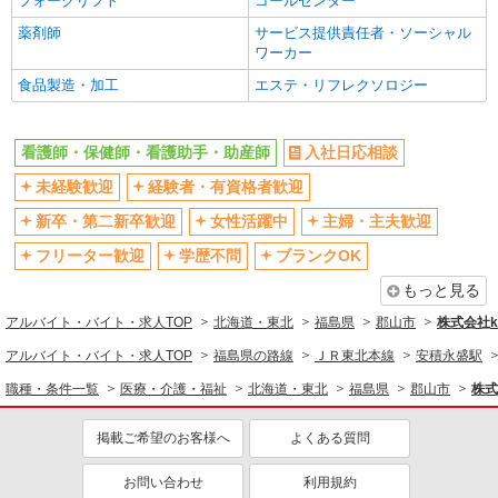
フォークリフト
コールセンター
薬剤師
サービス提供責任者・ソーシャル
ワーカー
食品製造・加工
エステ・リフレクソロジー
看護師・保健師・看護助手・助産師
入社日応相談
未経験歓迎
経験者・有資格者歓迎
新卒・第二新卒歓迎
女性活躍中
主婦・主夫歓迎
フリーター歓迎
学歴不問
ブランクOK
もっと見る
アルバイト・バイト・求人TOP
北海道・東北
福島県
郡山市
株式会社ko
アルバイト・バイト・求人TOP
福島県の路線
ＪＲ東北本線
安積永盛駅
職種・条件一覧
医療・介護・福祉
北海道・東北
福島県
郡山市
株式
掲載ご希望のお客様へ
よくある質問
お問い合わせ
利用規約