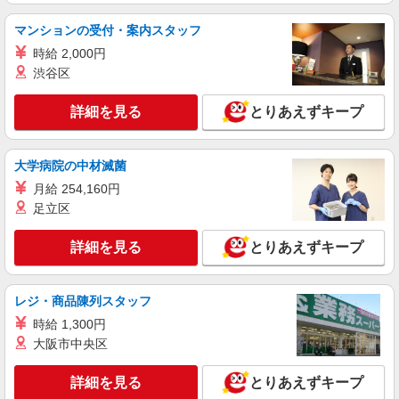
株式会社kotrio /●SD-H-2066786
マンションの受付・案内スタッフ
≪郡山市≫未経験・無資格から看護助手へ挑
戦！シフト相談OK♪
時給 2,000円
渋谷区
時給1350円〜2062円 ＜日払い有/週払い有/交
通費全支給(ガソリン代含む)＞
詳細を見る
とりあえずキープ
福島県郡山市
詳細を見る
キープ
大学病院の中材滅菌
月給 254,160円
アルバイト
パート
派遣社員
足立区
日研トータルソーシング株式会社 メディカルケア事業部/郡山オフィ
ス【看護助手】
詳細を見る
看護助手（ナースエイド）
とりあえずキープ
時給1,150円 ★週払いOK（規定あり） ※給与
幅は経験・能力による
レジ・商品陳列スタッフ
福島県郡山市 【最寄駅】JR各線「郡山」駅
時給 1,300円
大阪市中央区
詳細を見る
キープ
詳細を見る
とりあえずキープ
アルバイト
パート
派遣社員