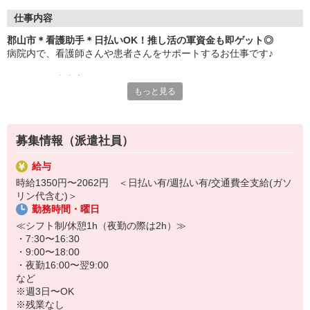
仕事内容
郡山市＊看護助手＊日払いOK！推し活の軍資金も即ゲット◎
病院内で、看護師さんや患者さんをサポートするお仕事です♪
＜おもな仕事内容＞
もっと見る
・シーツ交換
・病室の清掃
・医療器具の消毒
・患者さんのお手伝い、介助
募集情報（派遣社員）
など
給与
サポート業務が中心なので、難しいことは特にありません！無資
時給1350円〜2062円 ＜日払い有/週払い有/交通費全支給(ガソ
格・未経験でもすぐに活躍できますよ♪ブランクがあっても問題な
リン代含む)＞
し！
勤務時間・曜日
残業もありません！プライベートの予定も立てやすい♪お仕事のあと
≪シフト制/休憩1h（夜勤の際は2h）≫
にスグ推し事もできます◎
・7:30〜16:30
・9:00〜18:00
ご応募お待ちしております！
・夜勤16:00〜翌9:00
など
※週3日〜OK
※残業なし