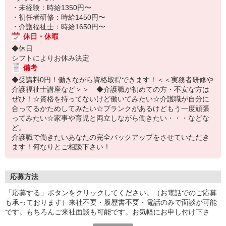
・未経験：時給1350円〜
・初任者研修：時給1450円〜
・介護福祉士：時給1650円〜
休日・休暇
◆休日
シフトによりお休み決定
備考
◆受講料0円！働きながら資格取得できます！＜＜実務者研修や
介護福祉士講座など＞＞ ◆介護職が初めての方・不安な方は
ぜひ！☆資格を持ってないけど働いてみたい☆介護職が自分に
合ってるかためしてみたい☆ブランクがあるけどもう一度頑張
ってみたい☆家事や育児と両立しながら働きたい・・・などな
ど。
介護職で働きたいあなたの完全バックアップをさせていただき
ます！何なりとご相談下さい！
応募方法
「応募する」ボタンをクリックしてください。（お電話でのご応募
も承っております）来社不要・履歴書不要・電話のみで面談が可能
です。もちろんご来社面談も可能です。お気軽にお申し付け下さ
い。