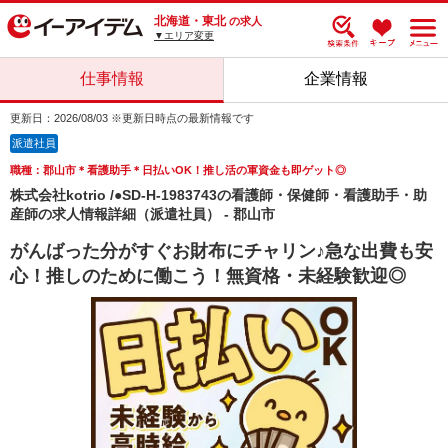
北海道・東北
の求人
▼エリア変更
仕事情報
企業情報
更新日：2026/08/03 ※更新日時点の最新情報です
派遣社員
職種：郡山市＊看護助手＊日払いOK！推し活の軍資金も即ゲット◎
株式会社kotrio /●SD-H-1983743の看護師・保健師・看護助手・助
産師の求人情報詳細（派遣社員） - 郡山市
がんばった分がすぐお財布にチャリン♪急な出費も安
心！推しのために働こう！無資格・未経験歓迎◎