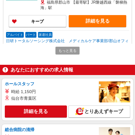
福島県郡山市 【最寄駅】JR磐越西線「磐梯熱
海」駅
詳細を見る
キープ
アルバイト
パート
派遣社員
日研トータルソーシング株式会社 メディカルケア事業部/郡山オフィ
ス【看護助手】
もっと見る
看護助手（ナースエイド）
時給1,150円 ★週払いOK（規定あり） ※給与
幅は経験・能力による
あなたにおすすめの求人情報
福島県郡山市 【最寄駅】JR磐越東線「舞木」
駅
ホールスタッフ
時給 1,150円
詳細を見る
キープ
仙台市青葉区
アルバイト
パート
派遣社員
詳細を見る
とりあえずキープ
日研トータルソーシング株式会社 メディカルケア事業部/郡山オフィ
ス【看護助手】
看護助手（ナースエイド）
総合病院の清掃
時給1,150円 ★週払いOK（規定あり） ※給与