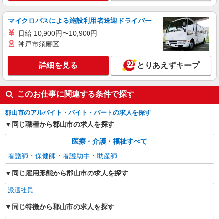
日研トータルソーシング株式会社 メディカルケア事業部/郡山オフィ
ス【看護助手】
マイクロバスによる施設利用者送迎ドライバー
看護助手（ナースエイド）
日給 10,900円〜10,900円
時給1,150円 ★週払いOK（規定あり） ※給与
神戸市須磨区
幅は経験・能力による
福島県郡山市 【最寄駅】JR磐越西線「喜久
詳細を見る
とりあえずキープ
田」駅
詳細を見る
キープ
このお仕事に関連する条件で探す
アルバイト
パート
派遣社員
郡山市のアルバイト・バイト・パートの求人を探す
日研トータルソーシング株式会社 メディカルケア事業部/郡山オフィ
同じ職種から郡山市の求人を探す
ス【看護助手】
看護助手（ナースエイド）
医療・介護・福祉すべて
時給1,150円 ★週払いOK（規定あり） ※給与
看護師・保健師・看護助手・助産師
幅は経験・能力による
福島県郡山市 【最寄駅】JR水郡線「磐城守
同じ雇用形態から郡山市の求人を探す
山」駅
派遣社員
詳細を見る
キープ
同じ特徴から郡山市の求人を探す