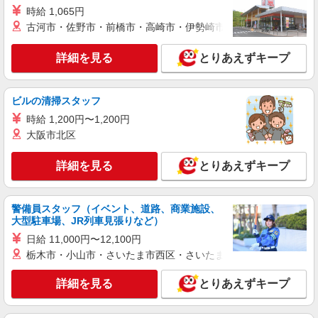
時給 1,065円
詳細を見る
キープ
古河市・佐野市・前橋市・高崎市・伊勢崎市・太田市・館林市・
派遣社員
詳細を見る
とりあえずキープ
（株）ウィルオブ・ワークCW 宇都宮支店/ms090101
病院内の補助staff
時給1100円 ◆前払い・日払い・週払いOK
ビルの清掃スタッフ
福島県郡山市郡山駅周辺
時給 1,200円〜1,200円
大阪市北区
詳細を見る
キープ
詳細を見る
とりあえずキープ
派遣社員
株式会社kotrio /●SD-H-2066700
≪郡山市≫年齢不問！０からスタートでも活躍
警備員スタッフ（イベント、道路、商業施設、
大型駐車場、JR列車見張りなど）
できる看護助手♪
時給1350円〜2062円 ＜日払い有/週払い有/交
日給 11,000円〜12,100円
通費全支給(ガソリン代含む)＞
栃木市・小山市・さいたま市西区・さいたま市岩槻区・久喜市・
福島県郡山市
詳細を見る
とりあえずキープ
詳細を見る
キープ