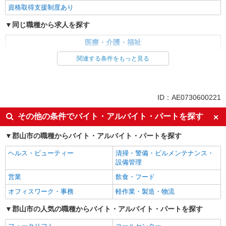
資格取得支援制度あり
同じ職種から求人を探す
医療・介護・福祉
看護師・保健師・看護助手・助産師
関連する条件をもっと見る
同じ特徴から求人を探す
未経験歓迎
ミドル（40代～）活躍中
ID：AE0730600221
ボーナス・賞与あり
車通勤OK
その他の条件でバイト・アルバイト・パートを探す
交通費支給
社会保険あり
郡山市の職種からバイト・アルバイト・パートを探す
産休・育休取得実績あり
ヘルス・ビューティー
清掃・警備・ビルメンテナンス・
設備管理
営業
飲食・フード
オフィスワーク・事務
軽作業・製造・物流
郡山市の人気の職種からバイト・アルバイト・パートを探す