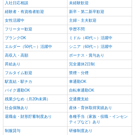
入社日応相談
未経験歓迎
経験者・有資格者歓迎
新卒・第二新卒歓迎
女性活躍中
主婦・主夫歓迎
フリーター歓迎
学歴不問
ブランクOK
ミドル（40代～）活躍中
エルダー（50代～）活躍中
シニア（60代～）活躍中
高収入・高額
ボーナス・賞与あり
昇給あり
完全週休2日制
フルタイム歓迎
禁煙・分煙
駅直結・駅チカ
車通勤OK
バイク通勤OK
自転車通勤OK
残業少なめ（月20h未満）
交通費支給
社会保険あり
産休・育休取得実績あり
退職金・財形貯蓄制度あり
各種手当（家族・役職・インセン
ティブなど）あり
制服貸与
研修制度あり