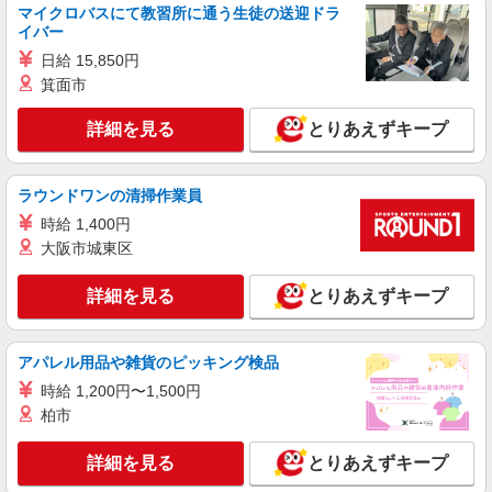
マイクロバスにて教習所に通う生徒の送迎ドラ
派遣社員
イバー
株式会社kotrio /●SD-H-1811723
日給 15,850円
≪郡山市≫16時帰宅もOK♪病院で補助だけの
箕面市
まったり作業
時給1450円〜2062円 ＜日払い有/週払い有/交
詳細を見る
とりあえずキープ
通費全支給(ガソリン代含む)＞
福島県郡山市
ラウンドワンの清掃作業員
詳細を見る
キープ
時給 1,400円
大阪市城東区
派遣社員
日研トータルソーシング株式会社 メディカルケア事業部/郡山オフィ
詳細を見る
とりあえずキープ
ス【看護助手】
看護助手（病院）
時給1,085円〜
アパレル用品や雑貨のピッキング検品
福島県郡山市
時給 1,200円〜1,500円
柏市
詳細を見る
キープ
詳細を見る
とりあえずキープ
派遣社員