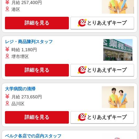
月給 257,400円
幅は経験・能力による
港区
福島県郡山市 【最寄駅】JR磐越西線「中山
宿」駅
詳細を見る
とりあえずキープ
詳細を見る
キープ
レジ・商品陳列スタッフ
派遣社員
時給 1,180円
（株）ウィルオブ・ワークCW 宇都宮支店/ms090101
堺市堺区
病院内の補助staff
時給1100円 ◆前払い・日払い・週払いOK
詳細を見る
とりあえずキープ
福島県郡山市郡山駅周辺
詳細を見る
キープ
大学病院の清掃
月給 273,650円
派遣社員
品川区
（株）ウィルオブ・ワークCW 宇都宮支店/ms090101
病院内の補助staff
詳細を見る
とりあえずキープ
時給1100円 ◆前払い・日払い・週払いOK
福島県郡山市
ベルク各店での店内スタッフ