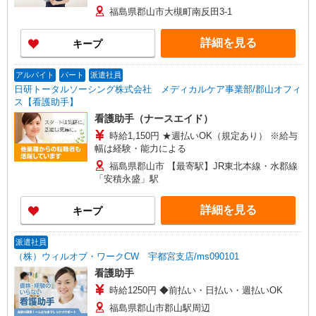
福島県郡山市大槻町南反田3-1
詳細を見る
キープ
アルバイト
パート
派遣社員
日研トータルソーシング株式会社 メディカルケア事業部/郡山オフィ
ス【看護助手】
看護助手（ナースエイド）
時給1,150円 ★週払いOK（規定あり） ※給与
幅は経験・能力による
福島県郡山市 【最寄駅】JR東北本線・水郡線
「安積永盛」駅
詳細を見る
キープ
派遣社員
（株）ウィルオブ・ワークCW 宇都宮支店/ms090101
看護助手
時給1250円 ◆前払い・日払い・週払いOK
福島県郡山市郡山駅周辺