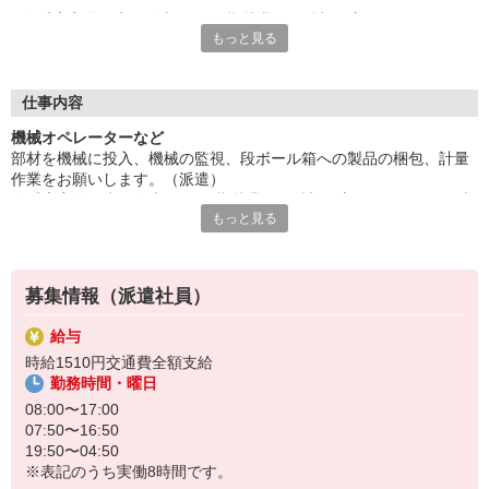
冷暖房完備☆未経験者OK！長期就業をご希望の方にもオスス
もっと見る
メ。収入UP♪残業セットの交替制のお仕事です。
5勤5休でプライベートも充実ですね♪50代までの幅広い年齢層が
活躍中♪ご応募はお早めに♪
交通費は全額支給です。お友達紹介キャンペーンで双方に電子マ
仕事内容
ネーギフト3000円分プレゼントも実施中です！
機械オペレーターなど
部材を機械に投入、機械の監視、段ボール箱への製品の梱包、計量
『テクノ・サービス』は、派遣業界大手スタッフサービスグルー
作業をお願いします。（派遣）
プです。
冷暖房完備☆未経験者OK！長期就業をご希望の方にもオススメ。収
全国にあるお仕事の中から、一人ひとりのスキルや希望条件に応
もっと見る
入UP♪残業セットの交替制のお仕事です。
じたお仕事をご案内します。
5勤5休でプライベートも充実ですね♪50代までの幅広い年齢層が活
安全管理体制も万全ですので安心してご就業いただけます。
躍中♪ご応募はお早めに♪
＊ライン作業です
登録方法は、【オンライン】【電話】【登録会来場】の3つから
募集情報（派遣社員）
選べます♪
★★履歴書・証明写真は不要！★★
給与
また、ご登録済の方はお仕事の紹介がスムーズです。
時給1510円交通費全額支給
ご応募お待ちしています。
勤務時間・曜日
08:00〜17:00
07:50〜16:50
19:50〜04:50
※表記のうち実働8時間です。