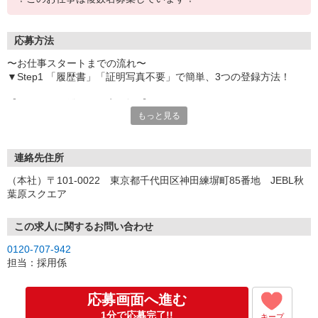
応募方法
〜お仕事スタートまでの流れ〜
▼Step1 「履歴書」「証明写真不要」で簡単、3つの登録方法！
【オンライン登録（目安5分）】
もっと見る
いつでも好きな時間に登録OK
【電話登録（目安20分）】
受付時間/平日9:00〜19:00
連絡先住所
※電話登録の場合、就業前には登録会へお越しください
（本社）〒101-0022 東京都千代田区神田練塀町85番地 JEBL秋
葉原スクエア
【来場登録（目安1時間30分）】
受付時間/平日10:00〜17:00
この求人に関するお問い合わせ
▼Step2 全国にあるお仕事の中から、あなたにピッタリのお仕事を
0120-707-942
ご案内
担当：採用係
▼Step3 就業前に職場見学で気になる事はしっかりチェック！
▼Step4 気に入ったら雇用契約・お仕事スタート
応募画面へ進む
応募⇒最短で2日後からの勤務も可能です！
1分で応募完了!!
キープ