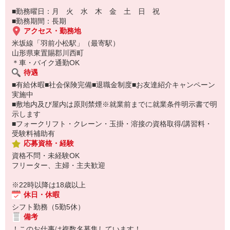
■勤務曜日：月 火 水 木 金 土 日 祝
■勤務期間：長期
アクセス・勤務地
米坂線「羽前小松駅」（最寄駅）
山形県東置賜郡川西町
＊車・バイク通勤OK
待遇
■有給休暇■社会保険完備■退職金制度■お友達紹介キャンペーン
実施中
■敷地内及び屋内は原則禁煙※就業前までに就業条件明示書で明
示します
■フォークリフト・クレーン・玉掛・溶接の資格取得/講習料・
受験料補助有
応募資格・経験
資格不問・未経験OK
フリーター、主婦・主夫歓迎
※22時以降は18歳以上
休日・休暇
シフト勤務（5勤5休）
備考
！このお仕事は複数名募集しています！