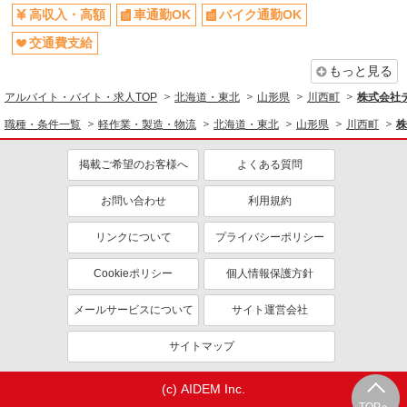
高収入・高額
車通勤OK
バイク通勤OK
交通費支給
もっと見る
アルバイト・バイト・求人TOP
北海道・東北
山形県
川西町
株式会社テ
職種・条件一覧
軽作業・製造・物流
北海道・東北
山形県
川西町
株
掲載ご希望のお客様へ
よくある質問
お問い合わせ
利用規約
リンクについて
プライバシーポリシー
Cookieポリシー
個人情報保護方針
メールサービスについて
サイト運営会社
サイトマップ
(c) AIDEM Inc.