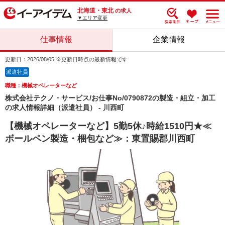
北海道・東北
の求人
▼エリア変更
仕事情報
企業情報
更新日：2026/08/05 ※更新日時点の最新情報です
派遣社員
職種：機械オペレーターなど
株式会社テクノ・サービス/お仕事No/0790872の製造・組立・加工
の求人情報詳細（派遣社員） - 川西町
【機械オペレーターなど】5勤5休♪時給1510円★≪
ボールペン製造・梱包など≫：東置賜郡川西町