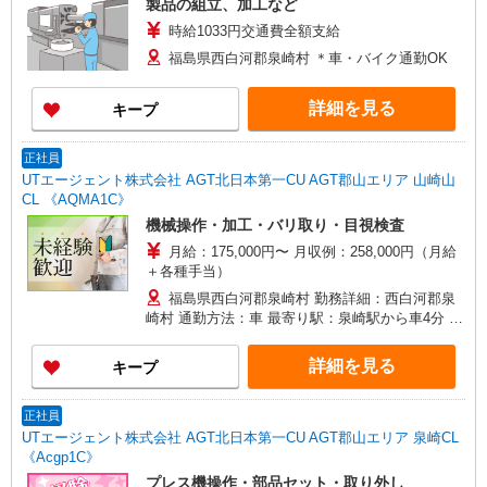
製品の組立、加工など
時給1033円交通費全額支給
福島県西白河郡泉崎村 ＊車・バイク通勤OK
詳細を見る
キープ
正社員
UTエージェント株式会社 AGT北日本第一CU AGT郡山エリア 山崎山
CL 《AQMA1C》
機械操作・加工・バリ取り・目視検査
月給：175,000円〜 月収例：258,000円（月給
＋各種手当）
福島県西白河郡泉崎村 勤務詳細：西白河郡泉
崎村 通勤方法：車 最寄り駅：泉崎駅から車4分 ※
構内の（無料）駐車場利用OK
詳細を見る
キープ
正社員
UTエージェント株式会社 AGT北日本第一CU AGT郡山エリア 泉崎CL
《Acgp1C》
プレス機操作・部品セット・取り外し