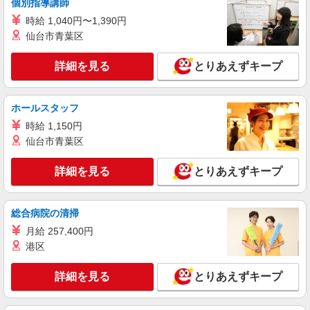
個別指導講師
ゴム製品の原料取付・成形・目視検査/日払い
OK
時給 1,040円〜1,390円
時給1,200円 交通費：既定支給
仙台市青葉区
福島県西白河郡泉崎村
詳細を見る
とりあえずキープ
詳細を見る
キープ
ホールスタッフ
派遣社員
時給 1,150円
株式会社綜合キャリアオプション（1314VJ0805G8★28-N-T4）
仙台市青葉区
医療用ゴム製品の原料取付・成形・目視検査/
日払いOK
詳細を見る
とりあえずキープ
時給1,200円 交通費：既定支給
福島県西白河郡泉崎村
総合病院の清掃
詳細を見る
キープ
月給 257,400円
港区
派遣社員
株式会社綜合キャリアオプション（1314VJ0805G7★87-N-T4）
詳細を見る
とりあえずキープ
車ボディ部品のプレス加工機操作/日払いOK
時給1,250円 交通費：既定支給