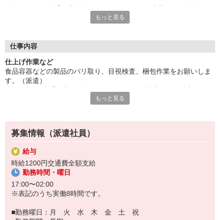
未経験OK。大手企業で働く絶好のチャンス。残業がない魅力的
もっと見る
なお仕事。
40代の方々など幅広く活躍中。ご応募お待ちしております。
給与即払いサービスは就業状況によって利用できないケースがご
ざいます。詳細はオペレーターまでお問合せください。
仕事内容
仕上げ作業など
『テクノ・サービス』は、派遣業界大手スタッフサービスグルー
食品容器などの製品のバリ取り、目視検査、梱包作業をお願いしま
プです。
す。（派遣）
全国にあるお仕事の中から、一人ひとりのスキルや希望条件に応
未経験OK。大手企業で働く絶好のチャンス。残業がない魅力的なお
じたお仕事をご案内します。
もっと見る
仕事。
安全管理体制も万全ですので安心してご就業いただけます。
40代の方々など幅広く活躍中。ご応募お待ちしております。
＊ライン作業です
登録方法は、【オンライン】【電話】【登録会来場】の3つから
選べます♪
募集情報（派遣社員）
★★履歴書・証明写真は不要！★★
また、ご登録済の方はお仕事の紹介がスムーズです。
給与
ご応募お待ちしています。
時給1200円交通費全額支給
勤務時間・曜日
17:00〜02:00
※表記のうち実働8時間です。
■勤務曜日：月 火 水 木 金 土 祝