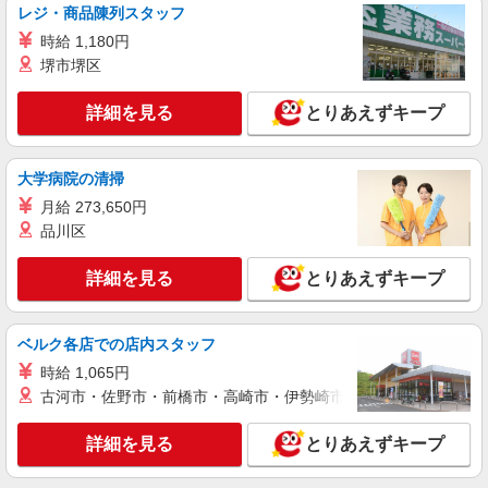
福島県西白河郡泉崎村
レジ・商品陳列スタッフ
時給 1,180円
詳細を見る
キープ
堺市堺区
派遣社員
詳細を見る
とりあえずキープ
パーソルファクトリーパートナーズ株式会社
ゴム製品の仕上げ・外観検査（2交替）
大学病院の清掃
基本時給1250円・深夜時給1563円 ※交通費全
額支給（規定あり） 【月収例】26.7万円（20日勤
月給 273,650円
務＋残業40h＋深夜56.7h）
品川区
福島県西白河郡泉崎村
詳細を見る
とりあえずキープ
詳細を見る
キープ
ベルク各店での店内スタッフ
時給 1,065円
古河市・佐野市・前橋市・高崎市・伊勢崎市・太田市・館林市・
詳細を見る
とりあえずキープ