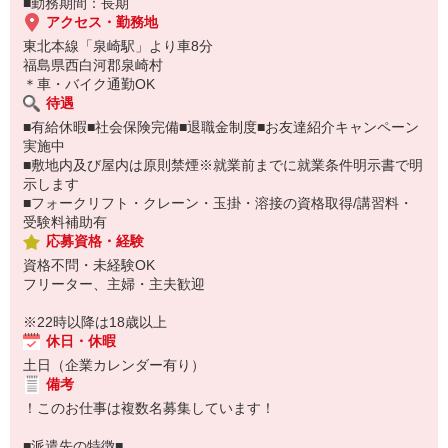
■勤務期間：長期
アクセス・勤務地
東北本線「泉崎駅」より車8分
福島県西白河郡泉崎村
＊車・バイク通勤OK
待遇
■有給休暇■社会保険完備■退職金制度■お友達紹介キャンペーン
実施中
■敷地内及び屋内は原則禁煙※就業前までに就業条件明示書で明
示します
■フォークリフト・クレーン・玉掛・溶接の資格取得/講習料・
受験料補助有
応募資格・経験
資格不問・未経験OK
フリーター、主婦・主夫歓迎
※22時以降は18歳以上
休日・休暇
土日（企業カレンダー有り）
備考
！このお仕事は複数名募集しています！
■派遣先の特徴■