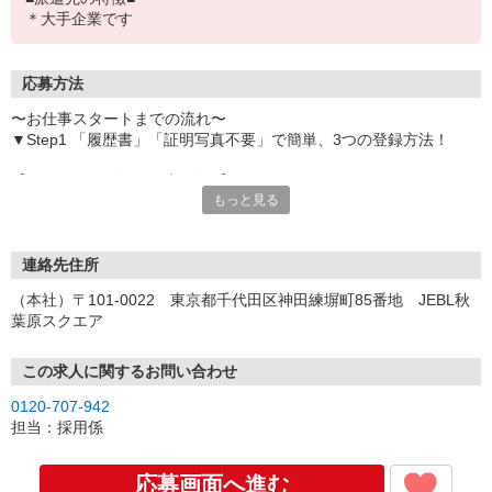
＊大手企業です
応募方法
〜お仕事スタートまでの流れ〜
▼Step1 「履歴書」「証明写真不要」で簡単、3つの登録方法！
【オンライン登録（目安5分）】
もっと見る
いつでも好きな時間に登録OK
【電話登録（目安20分）】
受付時間/平日9:00〜19:00
連絡先住所
※電話登録の場合、就業前には登録会へお越しください
（本社）〒101-0022 東京都千代田区神田練塀町85番地 JEBL秋
葉原スクエア
【来場登録（目安1時間30分）】
受付時間/平日10:00〜17:00
この求人に関するお問い合わせ
▼Step2 全国にあるお仕事の中から、あなたにピッタリのお仕事を
0120-707-942
ご案内
担当：採用係
▼Step3 就業前に職場見学で気になる事はしっかりチェック！
▼Step4 気に入ったら雇用契約・お仕事スタート
応募画面へ進む