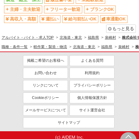
主婦・主夫歓迎
フリーター歓迎
ブランクOK
高収入・高額
週払い
給与前払いOK
車通勤OK
もっと見る
アルバイト・バイト・求人TOP
北海道・東北
福島県
泉崎村
株式会社テ
職種・条件一覧
軽作業・製造・物流
北海道・東北
福島県
泉崎村
株
掲載ご希望のお客様へ
よくある質問
お問い合わせ
利用規約
リンクについて
プライバシーポリシー
Cookieポリシー
個人情報保護方針
メールサービスについて
サイト運営会社
サイトマップ
(c) AIDEM Inc.