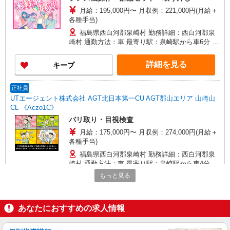
月給：195,000円〜 月収例：221,000円(月給＋
各種手当)
福島県西白河郡泉崎村 勤務詳細：西白河郡泉
崎村 通勤方法：車 最寄り駅：泉崎駅から車6分 ※
構内の（無料）駐車場利用OK
詳細を見る
キープ
正社員
UTエージェント株式会社 AGT北日本第一CU AGT郡山エリア 山崎山
CL 《Aczo1C》
バリ取り・目視検査
月給：175,000円〜 月収例：274,000円(月給＋
各種手当)
福島県西白河郡泉崎村 勤務詳細：西白河郡泉
崎村 通勤方法：車 最寄り駅：泉崎駅から車4分 ※
構内の（無料）駐車場利用OK
もっと見る
詳細を見る
キープ
あなたにおすすめの求人情報
派遣社員
株式会社綜合キャリアオプション（1314VJ0805G8★27-N-T4）