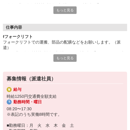
付随作業で金属材料切断後の部材の長さの計測と重さをはかる仕
もっと見る
事もあります。
長期勤務可能なお仕事◇人気の日勤♪資格を活かして働けます！
給与即払いサービスは就業状況によって利用できないケースがご
ざいます。詳細はオペレーターまでお問合せください。
仕事内容
fフォークリフト
『テクノ・サービス』は、派遣業界大手スタッフサービスグルー
フォークリフトでの運搬、部品の配膳などをお願いします。（派
プです。
遣）
全国にあるお仕事の中から、一人ひとりのスキルや希望条件に応
付随作業で金属材料切断後の部材の長さの計測と重さをはかる仕事
じたお仕事をご案内します。
もっと見る
もあります。
安全管理体制も万全ですので安心してご就業いただけます。
長期勤務可能なお仕事◇人気の日勤♪資格を活かして働けます！
＊簡単作業です
登録方法は、【オンライン】【電話】【登録会来場】の3つから
選べます♪
募集情報（派遣社員）
★★履歴書・証明写真は不要！★★
また、ご登録済の方はお仕事の紹介がスムーズです。
給与
ご応募お待ちしています。
時給1250円交通費全額支給
勤務時間・曜日
08:20〜17:30
※表記のうち実働8時間です。
■勤務曜日：月 火 水 木 金 土