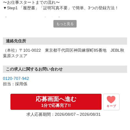
〜お仕事スタートまでの流れ〜
▼Step1 「履歴書」「証明写真不要」で簡単、3つの登録方法！
【オンライン登録（目安5分）】
もっと見る
いつでも好きな時間に登録OK
【電話登録（目安20分）】
受付時間/平日9:00〜19:00
連絡先住所
※電話登録の場合、就業前には登録会へお越しください
（本社）〒101-0022 東京都千代田区神田練塀町85番地 JEBL秋
葉原スクエア
【来場登録（目安1時間30分）】
受付時間/平日10:00〜17:00
この求人に関するお問い合わせ
▼Step2 全国にあるお仕事の中から、あなたにピッタリのお仕事を
0120-707-942
ご案内
担当：採用係
▼Step3 就業前に職場見学で気になる事はしっかりチェック！
▼Step4 気に入ったら雇用契約・お仕事スタート
応募画面へ進む
応募⇒最短で2日後からの勤務も可能です！
1分で応募完了!!
キープ
求人応募期間：2026/08/07～2026/08/31