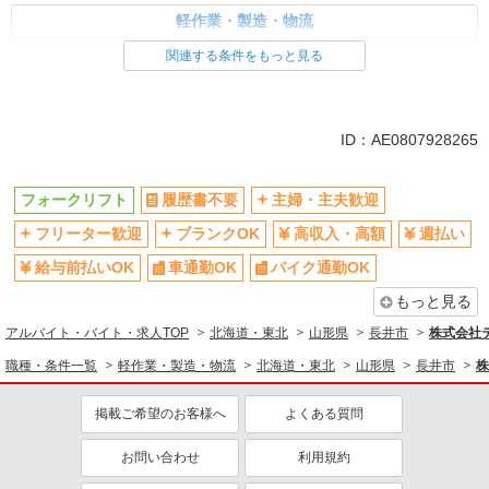
軽作業・製造・物流
フォークリフト
関連する条件をもっと見る
同じ特徴から求人を探す
車通勤OK
交通費支給
ID：AE0807928265
社会保険あり
フォークリフト
履歴書不要
主婦・主夫歓迎
フリーター歓迎
ブランクOK
高収入・高額
週払い
給与前払いOK
車通勤OK
バイク通勤OK
もっと見る
アルバイト・バイト・求人TOP
北海道・東北
山形県
長井市
株式会社テ
職種・条件一覧
軽作業・製造・物流
北海道・東北
山形県
長井市
株
掲載ご希望のお客様へ
よくある質問
お問い合わせ
利用規約