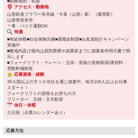
■勤務期間：長期
アクセス・勤務地
山形鉄道フラワー長井線「今泉（山形）駅」（最寄駅）
山形県長井市
＊車・バイク通勤OK
待遇
■有給休暇■社会保険完備■退職金制度■お友達紹介キャンペーン
実施中
■敷地内及び屋内は原則禁煙※就業前までに就業条件明示書で明
示します
■フォークリフト・クレーン・玉掛・溶接の資格取得/講習料・
受験料補助有
応募資格・経験
35カ国以上の方々が当社を通じ就業中。毎月100人以上お仕事
スタート！
フォークリフトの資格をお持ちの方
フリーター、主婦・主夫歓迎
休日・休暇
土日祝（企業カレンダーあり）
応募方法