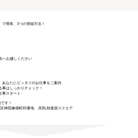
要」で簡単、3つの登録方法！
会へお越しください
から、あなたにピッタリのお仕事をご案内
なる事はしっかりチェック！
お仕事スタート
能です！
田区神田練塀町85番地 JEBL秋葉原スクエア