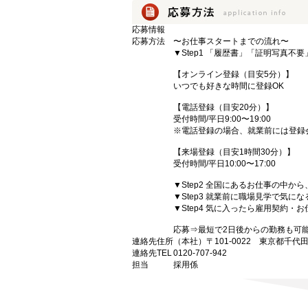
応募情報
応募方法
〜お仕事スタートまでの流れ〜
▼Step1 「履歴書」「証明写真不
【オンライン登録（目安5分）】
いつでも好きな時間に登録OK
【電話登録（目安20分）】
受付時間/平日9:00〜19:00
※電話登録の場合、就業前には登録
【来場登録（目安1時間30分）】
受付時間/平日10:00〜17:00
▼Step2 全国にあるお仕事の中
▼Step3 就業前に職場見学で気に
▼Step4 気に入ったら雇用契約・
応募⇒最短で2日後からの勤務も可
連絡先住所
（本社）〒101-0022 東京都千代
連絡先TEL
0120-707-942
担当
採用係