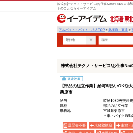
株式会社テクノ・サービス/お仕事No/0806680
トのことならイーアイデム
北海道・東北
アルバイト・バイト・求人TOP
>
北海道・東北
>
勤務地
職種
株式会社テクノ・サービス/お仕事No/08
派遣社員
【部品の組立作業】給与即払いOK◎
栗原市
給与
時給1080円交通
職種
部品の組立作業
勤務地
宮城県栗原市
＊車・バイク通勤
履歴書不要
未経験歓迎
主婦・