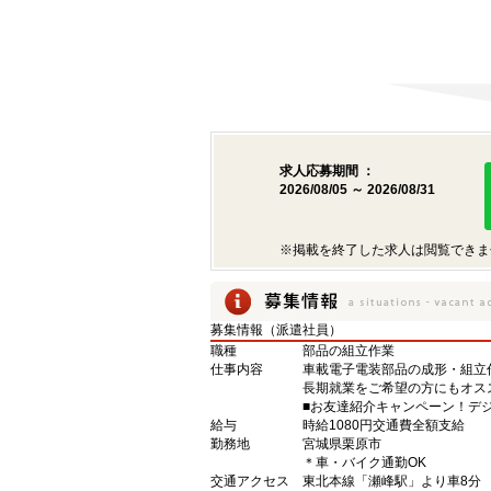
求人応募期間 ：
2026/08/05 ～ 2026/08/31
※掲載を終了した求人は閲覧できま
募集情報（派遣社員）
職種
部品の組立作業
仕事内容
車載電子電装部品の成形・組立
長期就業をご希望の方にもオス
■お友達紹介キャンペーン！デジ
給与
時給1080円交通費全額支給
勤務地
宮城県栗原市
＊車・バイク通勤OK
交通アクセス
東北本線「瀬峰駅」より車8分