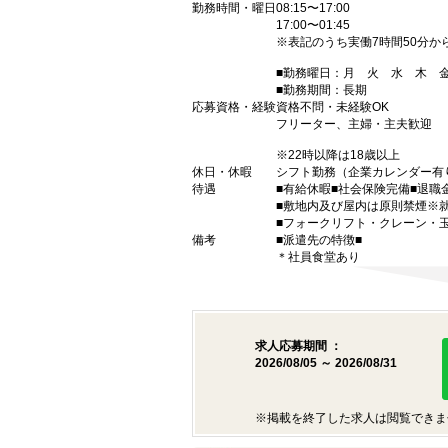
勤務時間・曜日
08:15〜17:00
17:00〜01:45
※表記のうち実働7時間50分か
■勤務曜日：月 火 水 木
■勤務期間：長期
応募資格・経験
資格不問・未経験OK
フリーター、主婦・主夫歓迎
※22時以降は18歳以上
休日・休暇
シフト勤務（企業カレンダー有
待遇
■有給休暇■社会保険完備■退職
■敷地内及び屋内は原則禁煙※
■フォークリフト・クレーン・
備考
■派遣先の特徴■
＊社員食堂あり
求人応募期間 ：
2026/08/05 ～ 2026/08/31
※掲載を終了した求人は閲覧できま