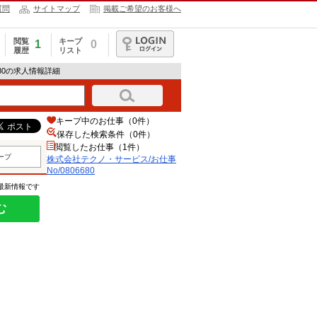
質問
サイトマップ
掲載ご希望のお客様へ
閲覧
キープ
1
0
履歴
リスト
ログイン
680の求人情報詳細
キープ中のお仕事（0件）
保存した検索条件（
0
件）
閲覧したお仕事（1件）
ープ
株式会社テクノ・サービス/お仕事
No/0806680
の最新情報です
む