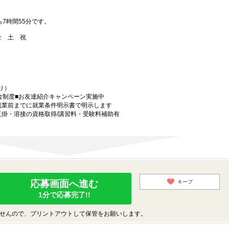
ら7時間55分です。
 金 土 祝
り）
金制度■お友達紹介キャンペーン実施中
就業前までに就業条件明示書で明示します
玉掛・溶接の資格取得/講習料・受験料補助有
応募画面へ進む
キープ
1分で応募完了!!
せんので、プリントアウトして保管をお願いします。