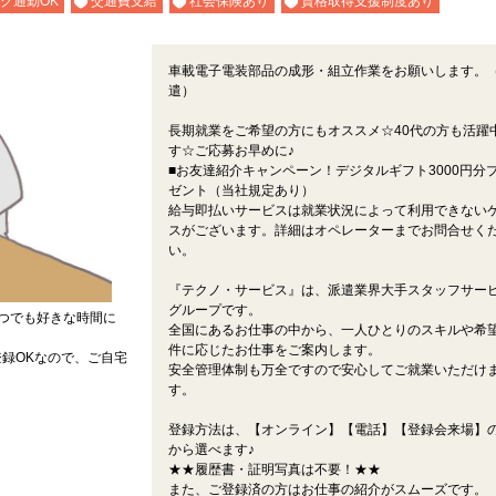
ク通勤OK
交通費支給
社会保険あり
資格取得支援制度あり
車載電子電装部品の成形・組立作業をお願いします。
遣）
長期就業をご希望の方にもオススメ☆40代の方も活躍
す☆ご応募お早めに♪
■お友達紹介キャンペーン！デジタルギフト3000円分
ゼント（当社規定あり）
給与即払いサービスは就業状況によって利用できない
スがございます。詳細はオペレーターまでお問合せく
い。
『テクノ・サービス』は、派遣業界大手スタッフサー
グループです。
つでも好きな時間に
全国にあるお仕事の中から、一人ひとりのスキルや希
件に応じたお仕事をご案内します。
録OKなので、ご自宅
安全管理体制も万全ですので安心してご就業いただけ
す。
登録方法は、【オンライン】【電話】【登録会来場】の
から選べます♪
★★履歴書・証明写真は不要！★★
また、ご登録済の方はお仕事の紹介がスムーズです。