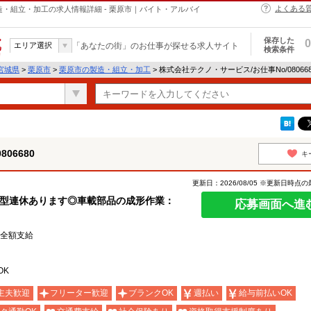
よくある
の製造・組立・加工の求人情報詳細 - 栗原市｜バイト・アルバイ
保存した
0
エリア選択
「あなたの街」のお仕事が探せる求人サイト
検索条件
宮城県
>
栗原市
>
栗原市の製造・組立・加工
> 株式会社テクノ・サービス/お仕事No/0806
06680
キ
更新日：2026/08/05 ※更新日時点
大型連休あります◎車載部品の成形作業：
応募画面へ進
費全額支給
OK
主夫歓迎
フリーター歓迎
ブランクOK
週払い
給与前払いOK