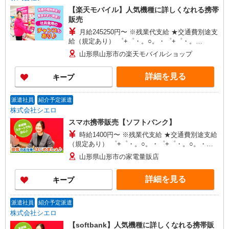
【楽天モバイル】人気機種に詳しくなれる携帯
販売
月給245250円〜 ※残業代支給 ★交通費別途支
給（規定あり） ゜+゜・。○。・゜+゜・。
○。・゜+゜ 入社祝い金10万円支給(規定有) お友達
山形県山形市の楽天モバイルショップ
を紹介頂くと, インセンティブ支給(規定有) ゜・。
○。・゜+゜・。○。・゜+゜
詳細を見る
キープ
派遣社員
紹介予定派遣
株式会社シエロ
スマホ携帯販売【ソフトバンク】
時給1400円〜 ※残業代支給 ★交通費別途支給
（規定あり） ゜+゜・。○。・゜+゜・。○。・゜
+゜ 入社祝い金10万円支給(規定有) お友達を紹介
山形県山形市の家電量販店
頂くと, インセンティブ支給(規定有) ★月2回払
い・週払い可能（規程有）★ ゜・。○。・゜
詳細を見る
キープ
+゜・。○。・゜+゜
派遣社員
紹介予定派遣
株式会社シエロ
【softbank】人気機種に詳しくなれる携帯販