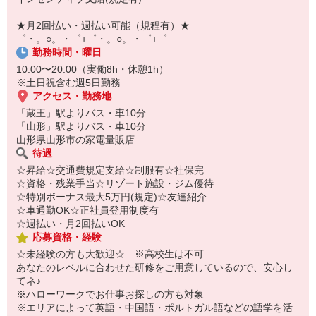
￣￣￣￣￣￣￣￣￣
自宅に居ながらスマホでカンタン面接OK！
★月2回払い・週払い可能（規程有）★
オンライン面談なのでスピード対応。
゜・。○。・゜+゜・。○。・゜+゜
勤務時間・曜日
10:00〜20:00（実働8h・休憩1h）
※土日祝含む週5日勤務
アクセス・勤務地
「蔵王」駅よりバス・車10分
「山形」駅よりバス・車10分
山形県山形市の家電量販店
待遇
☆昇給☆交通費規定支給☆制服有☆社保完
☆資格・残業手当☆リゾート施設・ジム優待
☆特別ボーナス最大5万円(規定)☆友達紹介
☆車通勤OK☆正社員登用制度有
☆週払い・月2回払いOK
応募資格・経験
☆未経験の方も大歓迎☆ ※高校生は不可
あなたのレベルに合わせた研修をご用意しているので、安心し
てネ♪
※ハローワークでお仕事お探しの方も対象
※エリアによって英語・中国語・ポルトガル語などの語学を活