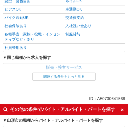
髪型・髪色自由
ネイルOK
ピアスOK
車通勤OK
バイク通勤OK
交通費支給
社会保険あり
入社祝い金あり
各種手当（家族・役職・インセン
制服貸与
ティブなど）あり
社員登用あり
同じ職種から求人を探す
販売・接客サービス
家電・携帯販売
関連する条件をもっと見る
同じ特徴から求人を探す
未経験歓迎
ミドル（40代～）活躍中
ID：AE0730641568
英語が活かせる
ボーナス・賞与あり
その他の条件でバイト・アルバイト・パートを探す
日払い
車通勤OK
山形市の職種からバイト・アルバイト・パートを探す
交通費支給
社会保険あり