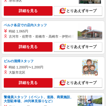
堺市堺区
派遣社員
紹介予定派遣
詳細を見る
とりあえずキープ
株式会社シエロ
【docomo】人気機種に詳しくなれる携帯販売
時給1400円〜 ※残業代支給 ★交通費別途支給
ベルク各店での店内スタッフ
（規定あり） ゜+゜・。○。・゜+゜・。○。・゜
時給 1,065円
+゜ 入社祝い金10万円支給(規定有) お友達を紹介
山形県山形市のdocomoショップ
頂くと, インセンティブ支給(規定有) ★月2回払
古河市・佐野市・前橋市・高崎市・伊勢崎市・太田市・館林市・
い・週払い可能（規程有）★ ゜・。○。・゜
詳細を見る
キープ
+゜・。○。・゜+゜
詳細を見る
とりあえずキープ
派遣社員
紹介予定派遣
株式会社シエロ
ビルの清掃スタッフ
【softbank】の携帯販売スタッフ
時給 1,200円〜1,200円
時給1700円〜1800円（経験・能力による） ※
大阪市北区
残業代支給 ★交通費別途支給（規定あり） ゜
+゜・。○。・゜+゜・。○。・゜+゜ 入社祝い金10
山形県山形市のsoftbankショップ
詳細を見る
とりあえずキープ
万円支給(規定有) お友達を紹介頂くと, インセンテ
ィブ支給(規定有) ★月2回払い・週払い可能（規程
詳細を見る
キープ
有）★ ゜・。○。・゜+゜・。○。・゜+゜
警備員スタッフ（イベント、道路、商業施設、
大型駐車場、JR列車見張りなど）
派遣社員
紹介予定派遣