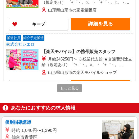
（規定あり） ゜+゜・。○。・゜+゜・。○。・゜
+゜ 入社祝い金10万円支給(規定有) お友達を紹介
山形県山形市の家電量販店
頂くと, インセンティブ支給(規定有) ★月2回払
い・週払い可能（規程有）★ ゜・。○。・゜
詳細を見る
キープ
+゜・。○。・゜+゜
派遣社員
紹介予定派遣
株式会社シエロ
【楽天モバイル】の携帯販売スタッフ
月給245250円〜 ※残業代支給 ★交通費別途支
給（規定あり） ゜+゜・。○。・゜+゜・。
○。・゜+゜ 入社祝い金10万円支給(規定有) お友達
山形県山形市の楽天モバイルショップ
を紹介頂くと, インセンティブ支給(規定有) ゜・。
○。・゜+゜・。○。・゜+゜
詳細を見る
キープ
もっと見る
派遣社員
紹介予定派遣
株式会社シエロ
あなたにおすすめの求人情報
携帯販売スタッフ【Y!mobile】
時給1400円〜 ※残業代支給 ★交通費別途支給
個別指導講師
（規定あり） ゜+゜・。○。・゜+゜・。○。・゜
時給 1,040円〜1,390円
+゜ 入社祝い金10万円支給(規定有) お友達を紹介
山形県山形市の家電量販店
仙台市青葉区
頂くと, インセンティブ支給(規定有) ★月2回払