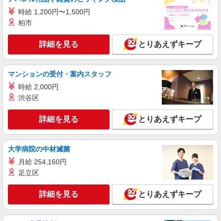
時給1,075円〜時給1,125円 （勤務曜日・時間
時給 1,200円〜1,500円
帯による加給制度：平日・土曜の17時以降、また
は日曜・祝日の終日は勤務1時間につき50円加給）
柏市
山形県山形市嶋南4丁目3番3号
※加給制度は学生スタッフ対象外です
詳細を見る
とりあえずキープ
詳細を見る
キープ
契約社員
職業紹介
マンションの受付・案内スタッフ
SBモバイルサービス株式会社
時給 2,000円
イベントPRスタッフ（受付・ご案内）
渋谷区
時給：1,850円 ※評価により昇給あり ※残業
手当（100％支給） 月収例：1,850円×8時間×17日
詳細を見る
とりあえずキープ
＝251,600円 ※交通費全額支給（公共交通機関利
山形県山形市 ※ご自宅から無理なく通勤でき
用/私有車不可）
る範囲のSoftBankショップやショッピングモール
などのイベント会場でご勤務いただきます。 ※勤
大学病院の中材滅菌
務先は担当するイベント会場により異なります
詳細を見る
キープ
が、いずれもご自宅から通勤可能な範囲で決定し
月給 254,160円
ます。 ※※転居を伴う転勤はありません。
足立区
アルバイト
パート
ケーズデンキ 山形本店
詳細を見る
とりあえずキープ
家電店のレジ応対
時給1,075円〜時給1,125円 （勤務曜日・時間
帯による加給制度：平日・土曜の17時以降、また