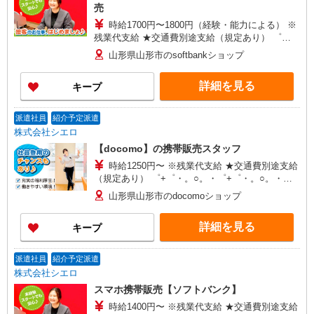
売
時給1700円〜1800円（経験・能力による） ※
残業代支給 ★交通費別途支給（規定あり） ゜
+゜・。○。・゜+゜・。○。・゜+゜ 入社祝い金10
山形県山形市のsoftbankショップ
万円支給(規定有) お友達を紹介頂くと, インセンテ
ィブ支給(規定有) ★月2回払い・週払い可能（規程
詳細を見る
キープ
有）★ ゜・。○。・゜+゜・。○。・゜+゜
派遣社員
紹介予定派遣
株式会社シエロ
【docomo】の携帯販売スタッフ
時給1250円〜 ※残業代支給 ★交通費別途支給
（規定あり） ゜+゜・。○。・゜+゜・。○。・゜
+゜ 入社祝い金10万円支給(規定有) お友達を紹介
山形県山形市のdocomoショップ
頂くと, インセンティブ支給(規定有) ★月2回払
い・週払い可能（規程有）★ ゜・。○。・゜
詳細を見る
キープ
+゜・。○。・゜+゜
派遣社員
紹介予定派遣
株式会社シエロ
スマホ携帯販売【ソフトバンク】
時給1400円〜 ※残業代支給 ★交通費別途支給