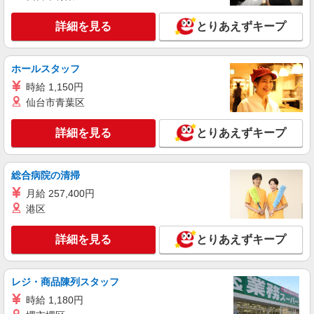
い・週払い可能（規程有）★ ゜・。○。・゜
詳細を見る
キープ
+゜・。○。・゜+゜
詳細を見る
とりあえずキープ
派遣社員
紹介予定派遣
株式会社シエロ
ホールスタッフ
【ドコモ】の店舗スタッフ
時給 1,150円
時給1250円〜 ※残業代支給 ★交通費別途支給
仙台市青葉区
（規定あり） ゜+゜・。○。・゜+゜・。○。・゜
+゜ 入社祝い金10万円支給(規定有) お友達を紹介
山形県山形市のdocomoショップ
詳細を見る
とりあえずキープ
頂くと, インセンティブ支給(規定有) ★月2回払
い・週払い可能（規程有）★ ゜・。○。・゜
詳細を見る
キープ
+゜・。○。・゜+゜
総合病院の清掃
月給 257,400円
派遣社員
紹介予定派遣
株式会社シエロ
港区
ソフトバンクイベントスタッフ
詳細を見る
とりあえずキープ
時給1800円〜 ※残業代支給 ★交通費別途支給
（規定あり） ゜+゜・。○。・゜+゜・。○。・゜
+゜ 入社祝い金10万円支給(規定有) お友達を紹介
山形県山形市の家電量販店
頂くと, インセンティブ支給(規定有) ★月2回払
レジ・商品陳列スタッフ
い・週払い可能（規程有）★ ゜・。○。・゜
時給 1,180円
詳細を見る
キープ
+゜・。○。・゜+゜