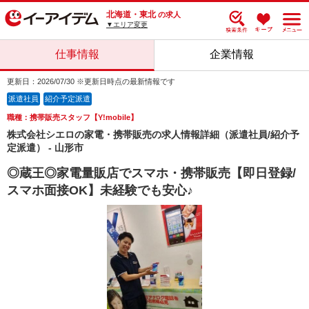
北海道・東北
の求人
▼エリア変更
仕事情報
企業情報
更新日：2026/07/30 ※更新日時点の最新情報です
派遣社員
紹介予定派遣
職種：携帯販売スタッフ【Y!mobile】
株式会社シエロの家電・携帯販売の求人情報詳細（派遣社員/紹介予
定派遣） - 山形市
◎蔵王◎家電量販店でスマホ・携帯販売【即日登録/
スマホ面接OK】未経験でも安心♪