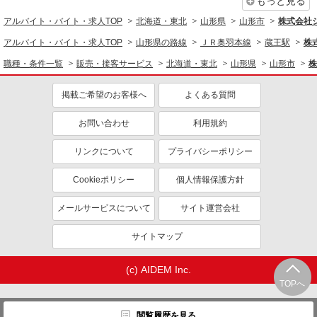
もっと見る
アルバイト・バイト・求人TOP
北海道・東北
山形県
山形市
株式会社
アルバイト・バイト・求人TOP
山形県の路線
ＪＲ奥羽本線
蔵王駅
株
職種・条件一覧
販売・接客サービス
北海道・東北
山形県
山形市
株
掲載ご希望のお客様へ
よくある質問
お問い合わせ
利用規約
リンクについて
プライバシーポリシー
Cookieポリシー
個人情報保護方針
メールサービスについて
サイト運営会社
サイトマップ
(c) AIDEM Inc.
TOPへ
閲覧履歴を見る