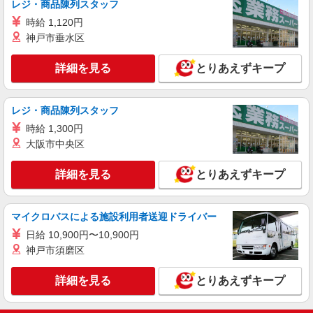
レジ・商品陳列スタッフ
は日曜・祝日の終日は勤務1時間につき50円加給）
山形県山形市若宮2-12-7
時給 1,120円
※加給制度は学生スタッフ対象外です
神戸市垂水区
詳細を見る
キープ
詳細を見る
とりあえずキープ
正社員
ワイモバイルときめき通り店
ワイモバイルショップの携帯販売スタッフ
レジ・商品陳列スタッフ
月給 176,000円 〜 200,000円 試用期間あり 3
時給 1,300円
ヶ月 ※経験・能力による 【試用期間】月給
大阪市中央区
176000 円 〜 200000 円
■ワイモバイルときめき通り店 山形県山形市花
楯1丁目1‐18
詳細を見る
とりあえずキープ
詳細を見る
キープ
マイクロバスによる施設利用者送迎ドライバー
日給 10,900円〜10,900円
神戸市須磨区
詳細を見る
とりあえずキープ