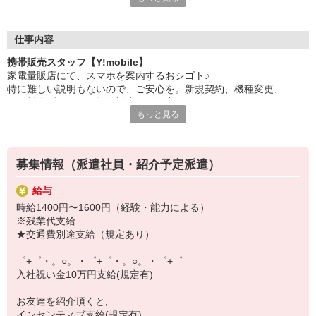
日々変わる専門知識を覚えるのはやっぱり大変。
でも心配ご無用！
仕事内容
シエロのご紹介するお店は、チームワークが良く
携帯販売スタッフ【Y!mobile】
お互いに教え合ったり、フォローしあったりする
家電量販店にて、スマホを案内するおシゴト♪
和気あいあいとした人間関係がある店舗ばかり！
特に難しい説明もないので、ご安心を。新規契約、機種変更、
皆で一緒にステップアップしましょう♪
各種料金プランのご相談対応・ご提案などをお願いします。
もっと見る
【選べるお仕事いろいろ】
初めての方でも安心♪
￣￣￣￣￣￣￣￣￣￣￣
あなた専属のコーディネーターが親切・丁寧にフォローするので、
▼オフィスワーク
満足度◎
事務、経理、データ入力、コールセンター、受付
募集情報（派遣社員・紹介予定派遣）
▼工場・製造・軽作業系
■携帯やインターネット販売業務
機械/食品製造・梱包・仕分け・加工・組立・検査
給与
docomo(ドコモ)/au(エーユー)・KDDI/softbank(ソフトバンク)など
▼美容系
時給1400円〜1600円（経験・能力による）
の大手キャリアから
眉毛サロンのアイブロウ・ネイリスト・エステ
※残業代支給
ワイモバイル(Y!mobille)、楽天モバイル、UQなど格安スマホまで幅
▼営業・販売
★交通費別途支給（規定あり）
広く紹介可能♪
法人営業・アパレル販売・個別指導塾・人材紹介
人気のApple（アップル）店舗もございます！
▼人気案件も多数♪
゜+゜・。○。・゜+゜・。○。・゜+゜
短期・期間限定・オープニング・官公庁案件
入社祝い金10万円支給(規定有)
上場/優良/大手企業など
お友達を紹介頂くと,
【スマホ面接実施中】
インセンティブ支給(規定有)