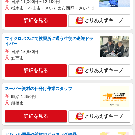
株式会社シエロ
日給 11,000円〜12,100円
栃木市・小山市・さいたま市西区・さいたま市岩槻区・久喜市・
【au】の携帯販売スタッフ
時給1400円〜 ※残業代支給 ★交通費別途支給
詳細を見る
とりあえずキープ
（規定あり） ゜+゜・。○。・゜+゜・。○。・゜
+゜ 入社祝い金10万円支給(規定有) お友達を紹介
山形県山形市のauショップ
頂くと, インセンティブ支給(規定有) ★月2回払
い・週払い可能（規程有）★ ゜・。○。・゜
マイクロバスにて教習所に通う生徒の送迎ドラ
詳細を見る
キープ
+゜・。○。・゜+゜
イバー
日給 15,850円
派遣社員
紹介予定派遣
箕面市
株式会社シエロ
携帯販売スタッフ【softbank】
詳細を見る
とりあえずキープ
時給1400円〜1600円（経験・能力による） ※
残業代支給 ★交通費別途支給（規定あり） ゜
+゜・。○。・゜+゜・。○。・゜+゜ 入社祝い金10
スーパー資材の仕分け作業スタッフ
山形県山形市の家電量販店
万円支給(規定有) お友達を紹介頂くと, インセンテ
時給 1,350円
ィブ支給(規定有) ★月2回払い・週払い可能（規程
詳細を見る
船橋市
キープ
有）★ ゜・。○。・゜+゜・。○。・゜+゜
詳細を見る
とりあえずキープ
アルバイト
パート
ケーズデンキ 山形北本店
◆家電店での接客販売サポート（生活家電）
アパレル用品や雑貨のピッキング検品