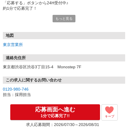
「応募する」ボタンから24H受付中♪
約1分で応募完了！
もっと見る
■電話応募の場合
電話応募も歓迎！（受付:10:00〜20:00）
土日祝も受付中♪
地図
【選考フロー】
東京営業所
①応募から3営業日を目安に、メールorお電話でご連絡します。
②面接日時を決定！「0120」から始まる電話番号からご連絡します
★スマホでWEB面接（LINEなど）・出張面接・事務所面接と選べま
連絡先住所
す
東京都渋谷区渋谷3丁目15-4 Monostep 7F
③面接実施（履歴書不要）
④勤務開始（スタート日は応相談）
※ご希望があれば、職場見学の調整もOKです！
この求人に関するお問い合わせ
0120-980-746
お気軽にご応募ください♪
担当：採用担当
応募画面へ進む
1分で応募完了!!
キープ
求人応募期間：2026/07/30～2026/08/31