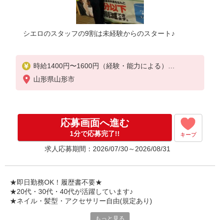
シエロのスタッフの9割は未経験からのスタート♪
時給1400円〜1600円（経験・能力による）
※残業代支給
山形県山形市
★交通費別途支給（規定あり）
゜+゜・。○。・゜+゜・。○。・゜+゜
入社祝い金10万円支給(規定有)
応募画面へ進む
お友達を紹介頂くと,
1分で応募完了!!
キープ
インセンティブ支給(規定有)
求人応募期間：2026/07/30～2026/08/31
★月2回払い・週払い可能（規程有）★
゜・。○。・゜+゜・。○。・゜+゜
★即日勤務OK！履歴書不要★
★20代・30代・40代が活躍しています♪
★ネイル・髪型・アクセサリー自由(規定あり)
もっと見る
新しい機種やプラン。