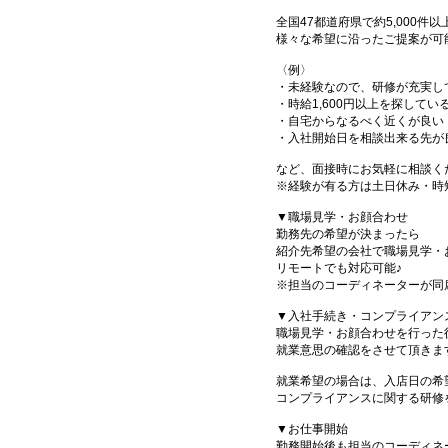
全国47都道府県で約5,000
様々な希望に沿ったご提案が可
〈例〉
・未経験なので、研修が充実し
・時給1,600円以上を探してい
・自宅からなるべく近くが良い
・入社開始日を相談出来る先が
など、面接時にお気軽に相談く
※経験が有る方は土日休み・時
▼職場見学・お顔合わせ
勤務先の希望が決まったら
紹介先希望の会社で職場見学・
リモートでも対応可能♪
※担当のコーディネーターが同
▼入社手続き・コンプライアン
職場見学・お顔合わせを行った
就業意思の確認をさせて頂きま
就業希望の場合は、入店日の希
コンプライアンスに関する研修
▼お仕事開始
勤務開始後も担当のコーディネ