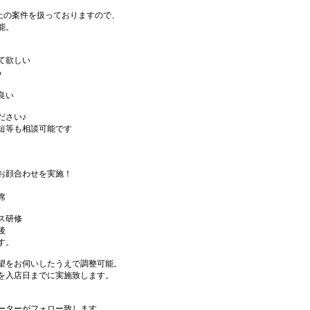
件以上の案件を扱っておりますので、
能。
て欲しい
る
良い
ださい♪
短等も相談可能です
お顔合わせを実施！
席
ス研修
後
す。
望をお伺いしたうえで調整可能。
を入店日までに実施致します。
ーターがフォロー致します。