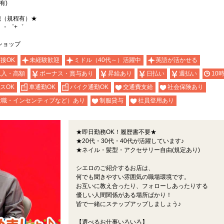
有)
能（規程有）★
。・゜+゜
kショップ
面接OK
未経験歓迎
ミドル（40代～）活躍中
英語が活かせる
収入・高額
ボーナス・賞与あり
昇給あり
日払い
週払い
10
スOK
車通勤OK
バイク通勤OK
交通費支給
社会保険あり
役職・インセンティブなど）あり
制服貸与
社員登用あり
★即日勤務OK！履歴書不要★
★20代・30代・40代が活躍しています♪
★ネイル・髪型・アクセサリー自由(規定あり)
シエロのご紹介するお店は、
何でも聞きやすい雰囲気の職場環境です。
お互いに教え合ったり、フォローしあったりする
優しい人間関係がある場所ばかり！
皆で一緒にステップアップしましょう♪
【選べるお仕事いろいろ】