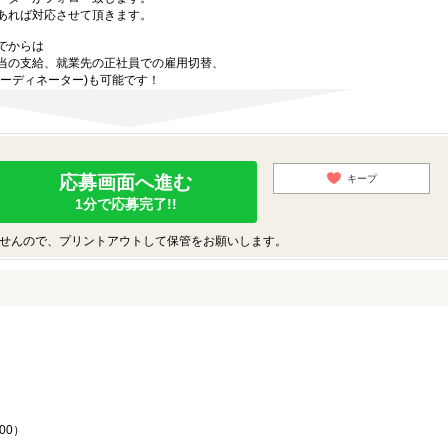
あれば対応させて頂きます。
でからは
当の支給、就業先の正社員での雇用切替、
ーディネーター)も可能です！
応募画面へ進む
キープ
1分で応募完了!!
せんので、プリントアウトして保管をお願いします。
♪
00）