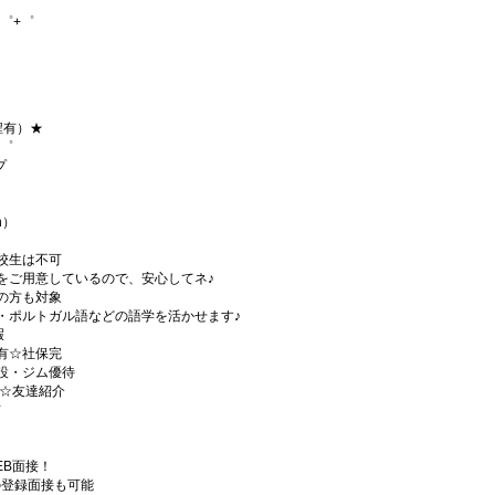
゜+゜
程有）★
+゜
プ
h）
校生は不可
をご用意しているので、安心してネ♪
の方も対象
・ポルトガル語などの語学を活かせます♪
暇
有☆社保完
設・ジム優待
)☆友達紹介
有
EB面接！
の登録面接も可能