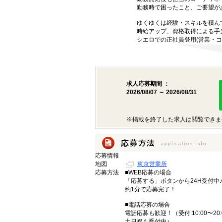
勤務時で困ったこと、ご要望が
ゆくゆくは経験・スキルを積ん
時給アップ、資格取得による手
シエロでの正社員登用(営業・コ
求人応募期間 ：
2026/08/07 ～ 2026/08/31
※掲載を終了した求人は閲覧できま
応募情報
地図
東京営業所
応募方法
■WEB応募の場合
「応募する」ボタンから24H受付中
約1分で応募完了！
■電話応募の場合
電話応募も歓迎！（受付:10:00〜20:
土日祝も受付中♪