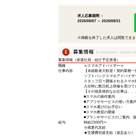
求人応募期間 ：
2026/08/07 ～ 2026/08/31
※掲載を終了した求人は閲覧できま
募集情報（派遣社員・紹介予定派遣）
職種
≪スマホアドバイザー≫
仕事内容
【未経験者大歓迎！契約業務一
ソフトバンクスマホアドバイザ
スタッフ日々開催されるスマホ
入社時に数日机上研修を受けて
【その他具体的なお仕事は、、
■スマホの操作案内
■アプリやサービスの使い方案
■スマホ選びのお手伝い
■スマホ教室の開催
■プランやサービスのご案内、
給与
時給1500円〜
※残業代支給
★交通費別途支給（規定あり）