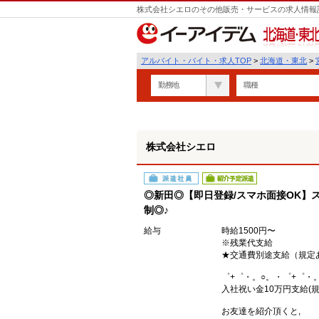
株式会社シエロのその他販売・サービスの求人情報詳
遣
北海道・東北
アルバイト・バイト・求人TOP
>
北海道・東北
>
勤務地
職種
株式会社シエロ
派遣社員
紹介予定派遣
◎新田◎【即日登録/スマホ面接OK】
制◎♪
給与
時給1500円〜
※残業代支給
★交通費別途支給（規定
゜+゜・。○。・゜+゜・
入社祝い金10万円支給(規
お友達を紹介頂くと,