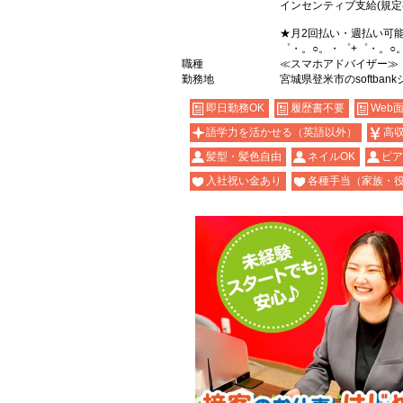
インセンティブ支給(規定
★月2回払い・週払い可
゜・。○。・゜+゜・。○
職種
≪スマホアドバイザー≫
勤務地
宮城県登米市のsoftban
即日勤務OK
履歴書不要
Web
語学力を活かせる（英語以外）
高
髪型・髪色自由
ネイルOK
ピア
入社祝い金あり
各種手当（家族・