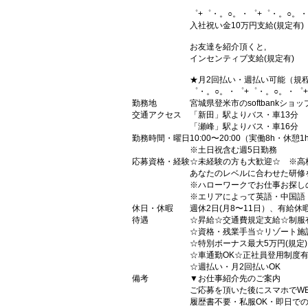
゜+゜・。○。・゜+゜・。○。・
入社祝い金10万円支給(規定有)
お友達を紹介頂くと,
インセンティブ支給(規定有)
★月2回払い・週払い可能（規
゜・。○。・゜+゜・。○。・゜
勤務地
宮城県登米市のsoftbankショッ
交通アクセス
「新田」駅よりバス・車13分
「瀬峰」駅よりバス・車16分
勤務時間・曜日
10:00〜20:00（実働8h・休憩1
※土日祝含む週5日勤務
応募資格・経験
☆未経験の方も大歓迎☆ ※高
あなたのレベルに合わせた研修
※ハローワークでお仕事お探し
※エリアによって英語・中国語
休日・休暇
週休2日(月8〜11日）、有給休
待遇
☆昇給☆交通費規定支給☆制服
☆資格・残業手当☆リゾート施
☆特別ボーナス最大5万円(規定
☆車通勤OK☆正社員登用制度
☆週払い・月2回払いOK
備考
▼お仕事紹介先のご案内
ご応募を頂いた後にスマホでW
履歴書不要・私服OK・即日で