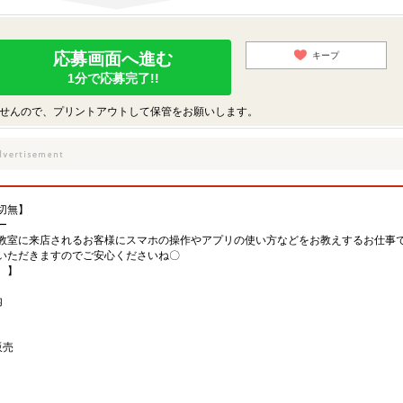
応募画面へ進む
キープ
1分で応募完了!!
せんので、プリントアウトして保管をお願いします。
切無】
ー
教室に来店されるお客様にスマホの操作やアプリの使い方などをお教えするお仕事
いただきますのでご安心くださいね〇
、】
内
販売