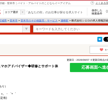
よくある
細 - 登米市｜バイト・アルバイトのことならイーアイデム
保存した
0
エリア選択
「あなたの街」のお仕事が探せる求人サイト
検索条件
宮城県
>
登米市
>
登米市のその他販売・サービス
>
瀬峰駅
> 株式会社シエロの求人情報詳
キ
更新日：2026/08/07 ※更新日時点
スマホアドバイザー◆研修とサポート体
応募画面へ進
あり）
。○。・゜+゜
定有)