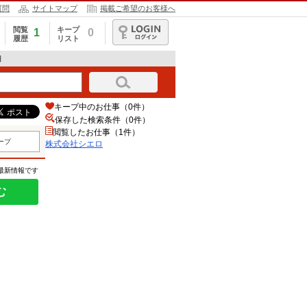
質問
サイトマップ
掲載ご希望のお客様へ
閲覧
キープ
1
0
履歴
リスト
ログイン
細
キープ中のお仕事（0件）
保存した検索条件（
0
件）
閲覧したお仕事（1件）
ープ
株式会社シエロ
の最新情報です
む