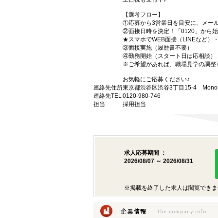
【選考フロー】
①応募から3営業日を目安に、メール
②面接日時を決定！「0120」から
★スマホでWEB面接（LINEなど
③面接実施（履歴書不要）
④勤務開始（スタート日は応相談）
※ご希望があれば、職場見学の調整
お気軽にご応募ください♪
連絡先住所
東京都渋谷区渋谷3丁目15-4 Monost
連絡先TEL
0120-980-746
担当
採用担当
求人応募期間 ：
2026/08/07 ～ 2026/08/31
※掲載を終了した求人は閲覧できま