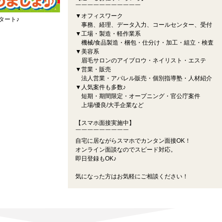
￣￣￣￣￣￣￣￣￣￣￣
▼オフィスワーク
タート♪
事務、経理、データ入力、コールセンター、受付
▼工場・製造・軽作業系
機械/食品製造・梱包・仕分け・加工・組立・検査
▼美容系
眉毛サロンのアイブロウ・ネイリスト・エステ
▼営業・販売
法人営業・アパレル販売・個別指導塾・人材紹介
▼人気案件も多数♪
短期・期間限定・オープニング・官公庁案件
上場/優良/大手企業など
【スマホ面接実施中】
￣￣￣￣￣￣￣￣￣
自宅に居ながらスマホでカンタン面接OK！
オンライン面談なのでスピード対応。
即日登録もOK♪
気になった方はお気軽にご相談ください！