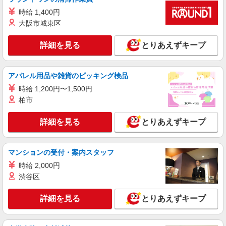
時給 1,400円
正社員
大阪市城東区
ソフトバンク北見駅前店
ソフトバンクショップの携帯販売スタッフ
詳細を見る
とりあえずキープ
月給 190,000円 〜 476,000円 試用期間あり 3
ヶ月 月給25万円以上 ※経験・能力による 【試用
期間】月給 190000 円 〜 476000 円
■ソフトバンク北見駅前店 北海道 北見市 大通
アパレル用品や雑貨のピッキング検品
西5丁目 14番
時給 1,200円〜1,500円
柏市
詳細を見る
キープ
詳細を見る
とりあえずキープ
アルバイト
パート
ケーズデンキ 北見店
家電店の接客販売(携帯電話・スマートフォン)
マンションの受付・案内スタッフ
時給1,250円〜時給1,300円 （勤務曜日・時間
時給 2,000円
帯による加給制度：平日・土曜の17時以降、また
渋谷区
は日曜・祝日の終日は勤務1時間につき50円加給）
北海道北見市高栄東町1丁目1番1号
※加給制度は学生スタッフ対象外です
詳細を見る
とりあえずキープ
詳細を見る
キープ