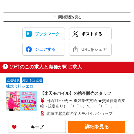
閲覧履歴を見る
ブックマーク
ポストする
シェアする
URLをシェア
19
件のこの求人と職種が同じ求人
派遣社員
紹介予定派遣
株式会社シエロ
【楽天モバイル】の携帯販売スタッフ
日給11200円〜 ※残業代支給 ★交通費別途支
給（規定あり） ゜+゜・。○。・゜+゜・。
○。・゜+゜ 入社祝い金10万円支給(規定有) お友達
北海道北見市の楽天モバイルショップ
を紹介頂くと, インセンティブ支給(規定有) ★月2
回払い・週払い可能（規程有）★ ゜・。○。・゜
詳細を見る
キープ
+゜・。○。・゜+゜