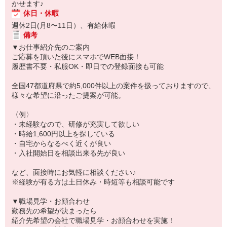
かせます♪
休日・休暇
週休2日(月8〜11日）、有給休暇
備考
▼お仕事紹介先のご案内
ご応募を頂いた後にスマホでWEB面接！
履歴書不要・私服OK・即日での登録面接も可能
全国47都道府県で約5,000件以上の案件を扱っておりますので、
様々な希望に沿ったご提案が可能。
〈例〉
・未経験なので、研修が充実して欲しい
・時給1,600円以上を探している
・自宅からなるべく近くが良い
・入社開始日を相談出来る先が良い
など、面接時にお気軽に相談ください♪
※経験が有る方は土日休み・時短等も相談可能です
▼職場見学・お顔合わせ
勤務先の希望が決まったら
紹介先希望の会社で職場見学・お顔合わせを実施！