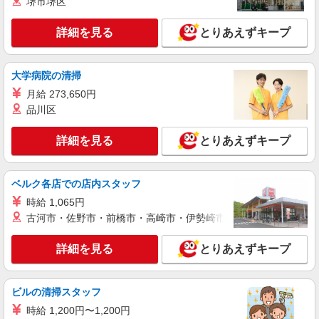
堺市堺区
×1.25） ●各種手当支給 各種社会保険完備/年次有
給休暇/昇給制度 時間外手当/制服貸与/携帯電話割
詳細を見る
キープ
引 無料の健康診断/介護・育児休暇など充実★
詳細を見る
とりあえずキープ
派遣社員
大学病院の清掃
株式会社日本パーソナルビジネス北海道支店【HK1_324】
量販店でのスマホ販売接客スタッフ
月給 273,650円
品川区
●時給1800円 ●月収例 月収35万550円 ＝時給
1800円×8h×22日＋残(15h) ※3ヶ月目〜1400円 ＜
契約社員登用後の待遇＞ ◆交通費全額支給 ◆賞与
詳細を見る
とりあえずキープ
大手家電量販店 auコーナー(北海道北見市)
（規定有） ◆リフレッシュ休暇 ◆各種手当（資格
手当、リーダー手当、年末年始手当etc） ◆正社
詳細を見る
キープ
員登用制度 ◆産休育休制度
ベルク各店での店内スタッフ
時給 1,065円
派遣社員
古河市・佐野市・前橋市・高崎市・伊勢崎市・太田市・館林市・
株式会社日本パーソナルビジネス北海道支店【HK1_54】
携帯販売スタッフ
詳細を見る
とりあえずキープ
【時給】 初日から時給1200円スタート◎ 【月
収例】 月収22万6200円 ＝時給1200円×8h×22日＋
残(10h) ●交通費支給(規定有) ●残業手当（時給
◆ソフトバンク北見駅前店 ◆北海道北見市
ビルの清掃スタッフ
×1.25） ●各種手当支給 各種社会保険完備/年次有
給休暇/昇給制度 時間外手当/制服貸与/携帯電話割
時給 1,200円〜1,200円
詳細を見る
キープ
引 無料の健康診断/介護・育児休暇など充実★