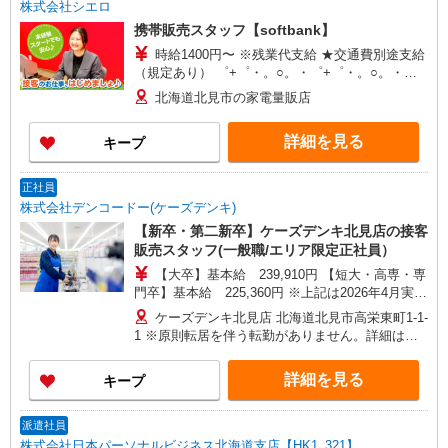
株式会社シエロ
携帯販売スタッフ【softbank】
時給1400円〜 ※残業代支給 ★交通費別途支給
（規定あり） ゜+゜・。○。・゜+゜・。○。・゜
+゜ 入社祝い金10万円支給(規定有) お友達を紹介
北海道北見市の家電量販店
頂くと, インセンティブ支給(規定有) ★月2回払
い・週払い可能（規程有）★ ゜・。○。・゜
詳細を見る
キープ
+゜・。○。・゜+゜
正社員
株式会社デンコードー(ケーズデンキ)
【新卒・第二新卒】ケーズデンキ北見店の接客
販売スタッフ(一般職/エリア限定正社員）
【大卒】基本給 239,910円 【短大・高専・専
門卒】基本給 225,360円 ※上記は2026年4月実績
■賞与/年2回（6月、12月） ・2025年度実績 計
ケーズデンキ北見店 北海道北見市高栄東町1-1-
3.6ヶ月(社員平均1.8ヶ月×2回) ■諸手当 ・時間外
1 ※原則転居を伴う転勤がありません。詳細は会
手当（残業発生時1分単位で手当支給) ・資格手当
社説明会でお伝えいたします。
(当社規程の資格取得時は最大10,000/月の手当支
詳細を見る
キープ
給) ・役職手当（役職副主任以上) ・目標達成手当
・家族手当（扶養する配偶者と子が対象）
派遣社員
株式会社日本パーソナルビジネス北海道支店【HK1_321】