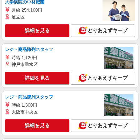
アルバイト
パート
大学病院の中材滅菌
ケーズデンキ 北見店
月給 254,160円
家電のレジ・応対等
足立区
時給1,125円〜時給1,175円 （勤務曜日・時間
帯による加給制度：平日・土曜の17時以降、また
詳細を見る
とりあえずキープ
は日曜・祝日の終日は勤務1時間につき50円加給）
北海道北見市高栄東町1-1-1
※加給制度は学生スタッフ対象外です
詳細を見る
レジ・商品陳列スタッフ
キープ
時給 1,120円
神戸市垂水区
詳細を見る
とりあえずキープ
レジ・商品陳列スタッフ
時給 1,300円
大阪市中央区
詳細を見る
とりあえずキープ