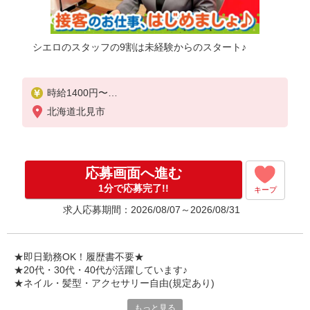
シエロのスタッフの9割は未経験からのスタート♪
時給1400円〜
※残業代支給
北海道北見市
★交通費別途支給（規定あり）
゜+゜・。○。・゜+゜・。○。・゜+゜
入社祝い金10万円支給(規定有)
応募画面へ進む
お友達を紹介頂くと,
1分で応募完了!!
キープ
インセンティブ支給(規定有)
求人応募期間：2026/08/07～2026/08/31
★月2回払い・週払い可能（規程有）★
゜・。○。・゜+゜・。○。・゜+゜
★即日勤務OK！履歴書不要★
★20代・30代・40代が活躍しています♪
★ネイル・髪型・アクセサリー自由(規定あり)
もっと見る
新しい機種やプラン。