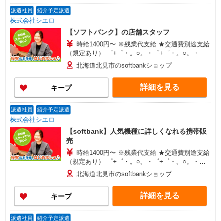
派遣社員
紹介予定派遣
株式会社シエロ
【ソフトバンク】の店舗スタッフ
時給1400円〜 ※残業代支給 ★交通費別途支給
（規定あり） ゜+゜・。○。・゜+゜・。○。・゜
+゜ 入社祝い金10万円支給(規定有) お友達を紹介
北海道北見市のsoftbankショップ
頂くと, インセンティブ支給(規定有) ★月2回払
い・週払い可能（規程有）★ ゜・。○。・゜
詳細を見る
キープ
+゜・。○。・゜+゜
派遣社員
紹介予定派遣
株式会社シエロ
【softbank】人気機種に詳しくなれる携帯販
売
時給1400円〜 ※残業代支給 ★交通費別途支給
（規定あり） ゜+゜・。○。・゜+゜・。○。・゜
+゜ 入社祝い金10万円支給(規定有) お友達を紹介
北海道北見市のsoftbankショップ
頂くと, インセンティブ支給(規定有) ★月2回払
い・週払い可能（規程有）★ ゜・。○。・゜
詳細を見る
キープ
+゜・。○。・゜+゜
派遣社員
紹介予定派遣