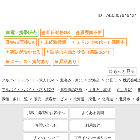
同じ特徴から求人を探す
未経験歓迎
ミドル（40代～）活躍中
ID：AE0807949424
英語が活かせる
ボーナス・賞与あり
日払い
車通勤OK
家電・携帯販売
即日勤務OK
履歴書不要
交通費支給
社会保険あり
Web面接OK
未経験歓迎
ミドル（40代～）活躍中
社員登用あり
英語が活かせる
語学力を活かせる（英語以外）
ボーナス・賞与あり
昇給あり
もっと見る
アルバイト・バイト・求人TOP
北海道・東北
北海道
北見市
株式会社
アルバイト・バイト・求人TOP
北海道の路線
ＪＲ石北本線
西北見駅
職種・条件一覧
販売・接客サービス
北海道・東北
北海道
北見市
株
掲載ご希望のお客様へ
よくある質問
お問い合わせ
利用規約
リンクについて
プライバシーポリシー