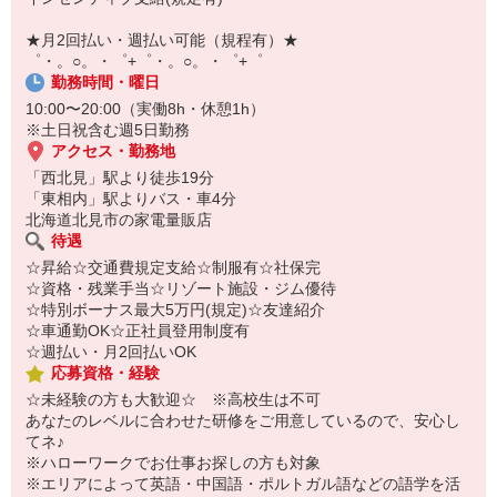
￣￣￣￣￣￣￣￣￣
自宅に居ながらスマホでカンタン面接OK！
★月2回払い・週払い可能（規程有）★
オンライン面談なのでスピード対応。
゜・。○。・゜+゜・。○。・゜+゜
勤務時間・曜日
10:00〜20:00（実働8h・休憩1h）
※土日祝含む週5日勤務
アクセス・勤務地
「西北見」駅より徒歩19分
「東相内」駅よりバス・車4分
北海道北見市の家電量販店
待遇
☆昇給☆交通費規定支給☆制服有☆社保完
☆資格・残業手当☆リゾート施設・ジム優待
☆特別ボーナス最大5万円(規定)☆友達紹介
☆車通勤OK☆正社員登用制度有
☆週払い・月2回払いOK
応募資格・経験
☆未経験の方も大歓迎☆ ※高校生は不可
あなたのレベルに合わせた研修をご用意しているので、安心し
てネ♪
※ハローワークでお仕事お探しの方も対象
※エリアによって英語・中国語・ポルトガル語などの語学を活