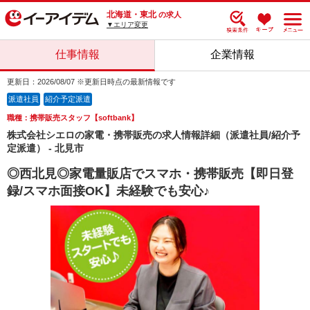
北海道・東北
の求人
▼エリア変更
仕事情報
企業情報
更新日：2026/08/07 ※更新日時点の最新情報です
派遣社員
紹介予定派遣
職種：携帯販売スタッフ【softbank】
株式会社シエロの家電・携帯販売の求人情報詳細（派遣社員/紹介予
定派遣） - 北見市
◎西北見◎家電量販店でスマホ・携帯販売【即日登
録/スマホ面接OK】未経験でも安心♪