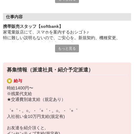
日々変わる専門知識を覚えるのはやっぱり大変。
でも心配ご無用！
仕事内容
シエロのご紹介するお店は、チームワークが良く
携帯販売スタッフ【softbank】
お互いに教え合ったり、フォローしあったりする
家電量販店にて、スマホを案内するおシゴト♪
和気あいあいとした人間関係がある店舗ばかり！
特に難しい説明もないので、ご安心を。新規契約、機種変更、
皆で一緒にステップアップしましょう♪
各種料金プランのご相談対応・ご提案などをお願いします。
もっと見る
【選べるお仕事いろいろ】
初めての方でも安心♪
￣￣￣￣￣￣￣￣￣￣￣
あなた専属のコーディネーターが親切・丁寧にフォローするので、
▼オフィスワーク
満足度◎
事務、経理、データ入力、コールセンター、受付
募集情報（派遣社員・紹介予定派遣）
▼工場・製造・軽作業系
■携帯やインターネット販売業務
機械/食品製造・梱包・仕分け・加工・組立・検査
給与
docomo(ドコモ)/au(エーユー)・KDDI/softbank(ソフトバンク)など
▼美容系
時給1400円〜
の大手キャリアから
眉毛サロンのアイブロウ・ネイリスト・エステ
※残業代支給
ワイモバイル(Y!mobille)、楽天モバイル、UQなど格安スマホまで幅
▼営業・販売
★交通費別途支給（規定あり）
広く紹介可能♪
法人営業・アパレル販売・個別指導塾・人材紹介
人気のApple（アップル）店舗もございます！
▼人気案件も多数♪
゜+゜・。○。・゜+゜・。○。・゜+゜
短期・期間限定・オープニング・官公庁案件
入社祝い金10万円支給(規定有)
上場/優良/大手企業など
お友達を紹介頂くと,
【スマホ面接実施中】
インセンティブ支給(規定有)