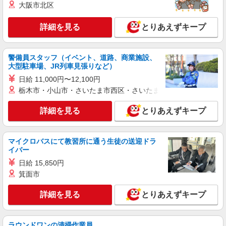
大阪市北区
契約社員
詳細を見る
とりあえずキープ
ソフトバンク販売契約社員【北見市エリア】
家電量販店内の携帯販売スタッフ
月給 247,340円 〜 247,340円 試用期間なし ※
警備員スタッフ（イベント、道路、商業施設、
経験・能力による 【試用期間】時給 0 円 〜 0 円
大型駐車場、JR列車見張りなど）
■ソフトバンク販売契約社員【北見市エリア】
日給 11,000円〜12,100円
北海道北見市
栃木市・小山市・さいたま市西区・さいたま市岩槻区・久喜市・
詳細を見る
キープ
詳細を見る
とりあえずキープ
正社員
マイクロバスにて教習所に通う生徒の送迎ドラ
ソフトバンク北見三輪店
イバー
ソフトバンクショップの携帯販売スタッフ
日給 15,850円
月給 190,000円 〜 476,000円 試用期間あり 3
箕面市
ヶ月 月給25万円以上 ※経験・能力による 【試用
期間】月給 190000 円 〜 476000 円
■ソフトバンク北見三輪店 北海道 北見市 東三
詳細を見る
とりあえずキープ
輪4丁目 16‐143
詳細を見る
キープ
ラウンドワンの清掃作業員