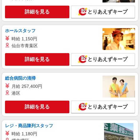
収例】 月収24万5050円 ＝時給1300円×8h×22日＋
残(10h) ●交通費支給(規定有) ●残業手当（時給
詳細を見る
とりあえずキープ
◆ソフトバンク北見三輪店 ◆北海道北見市
×1.25） ●各種手当支給 各種社会保険完備/年次有
給休暇/昇給制度 時間外手当/制服貸与/携帯電話割
詳細を見る
キープ
引 無料の健康診断/介護・育児休暇など充実★
ホールスタッフ
時給 1,150円
派遣社員
仙台市青葉区
株式会社日本パーソナルビジネス北海道支店【HK1_415】
auショップ｜販売スタッフ
詳細を見る
とりあえずキープ
【時給】 初日から時給1400円スタート◎ 【月
収例】 月収26万3900円 ＝時給1400円×8h×22日＋
残(10h) ●交通費支給(規定有) ●残業手当（時給
●auショップ三輪店(北見市)
総合病院の清掃
×1.25） ●各種手当支給 各種社会保険完備/年次有
給休暇/昇給制度 時間外手当/制服貸与/携帯電話割
月給 257,400円
詳細を見る
キープ
引 無料の健康診断/介護・育児休暇など充実★
港区
派遣社員
詳細を見る
とりあえずキープ
株式会社日本パーソナルビジネス北海道支店【HK1_437】
スマホショップにてお客様対応
レジ・商品陳列スタッフ
【時給】 初日から時給1300円スタート◎ 【月
収例】 月収24万5050円 ＝時給1300円×8h×22日＋
時給 1,180円
残(10h) ●交通費支給(規定有) ●残業手当（時給
◆ソフトバンク北見駅前店 ◆北海道北見市