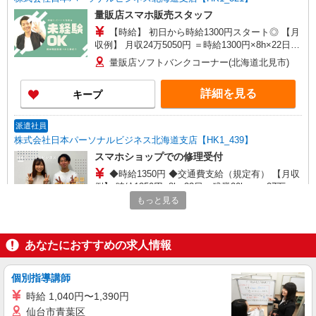
量販店スマホ販売スタッフ
【時給】 初日から時給1300円スタート◎ 【月
収例】 月収24万5050円 ＝時給1300円×8h×22日＋
残(10h) ●交通費支給(規定有) ●残業手当（時給
量販店ソフトバンクコーナー(北海道北見市)
×1.25） ●各種手当支給 各種社会保険完備/年次有
給休暇/昇給制度 時間外手当/制服貸与/携帯電話割
詳細を見る
キープ
引 無料の健康診断/介護・育児休暇など充実★
派遣社員
株式会社日本パーソナルビジネス北海道支店【HK1_439】
スマホショップでの修理受付
◆時給1350円 ◆交通費支給（規定有） 【月収
例】 時給1350円×8h×23日＋残業20h ＝27万
1350円 ●【福利厚生】 社会保険／各種手当／時
もっと見る
◆ソフトバンク北見三輪店 ◆北海道北見市
間外手当／ 有給（取得率100％）／産休・育休
／ 資格手当／制服貸与／無料健康診断 など
詳細を見る
キープ
あなたにおすすめの求人情報
派遣社員
個別指導講師
株式会社日本パーソナルビジネス北海道支店【HK1_439】
時給 1,040円〜1,390円
スマホショップでの修理受付
仙台市青葉区
【時給】 初日から時給1300円スタート◎ 【月