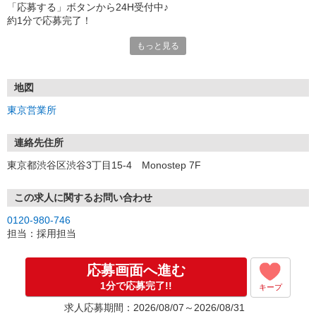
「応募する」ボタンから24H受付中♪
約1分で応募完了！
もっと見る
■電話応募の場合
電話応募も歓迎！（受付:10:00〜20:00）
土日祝も受付中♪
地図
【選考フロー】
東京営業所
①応募から3営業日を目安に、メールorお電話でご連絡します。
②面接日時を決定！「0120」から始まる電話番号からご連絡します
★スマホでWEB面接（LINEなど）・出張面接・事務所面接と選べま
連絡先住所
す
東京都渋谷区渋谷3丁目15-4 Monostep 7F
③面接実施（履歴書不要）
④勤務開始（スタート日は応相談）
※ご希望があれば、職場見学の調整もOKです！
この求人に関するお問い合わせ
0120-980-746
お気軽にご応募ください♪
担当：採用担当
応募画面へ進む
1分で応募完了!!
キープ
求人応募期間：2026/08/07～2026/08/31