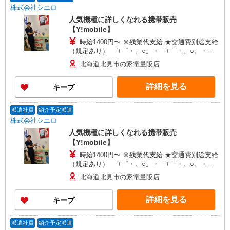
株式会社シエロ
人気機種に詳しくなれる携帯販売
【Y!mobile】
時給1400円〜 ※残業代支給 ★交通費別途支給
（規定あり） ゜+゜・。○。・゜+゜・。○。・゜
+゜ 入社祝い金10万円支給(規定有) お友達を紹介
北海道北見市の家電量販店
頂くと, インセンティブ支給(規定有) ★月2回払
い・週払い可能（規程有）★ ゜・。○。・゜
詳細を見る
キープ
+゜・。○。・゜+゜
派遣社員
紹介予定派遣
株式会社シエロ
人気機種に詳しくなれる携帯販売
【Y!mobile】
時給1400円〜 ※残業代支給 ★交通費別途支給
（規定あり） ゜+゜・。○。・゜+゜・。○。・゜
+゜ 入社祝い金10万円支給(規定有) お友達を紹介
北海道北見市の家電量販店
頂くと, インセンティブ支給(規定有) ★月2回払
い・週払い可能（規程有）★ ゜・。○。・゜
詳細を見る
キープ
+゜・。○。・゜+゜
派遣社員
紹介予定派遣