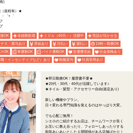
有)
能（規程有）★
。・゜+゜
フ
プ
面接OK
未経験歓迎
ミドル（40代～）活躍中
英語が活かせる
ーナス・賞与あり
昇給あり
日払い
週払い
10時～勤務OK
スOK
車通勤OK
バイク通勤OK
交通費支給
社会保険あり
役職・インセンティブなど）あり
制服貸与
社員登用あり
★即日勤務OK！履歴書不要★
★20代・30代・40代が活躍しています♪
★ネイル・髪型・アクセサリー自由(規定あり)
新しい機種やプラン。
日々変わる専門知識を覚えるのはやっぱり大変。
でも心配ご無用！
シエロのご紹介するお店は、チームワークが良く
お互いに教え合ったり、フォローしあったりする
和気あいあいとした人間関係がある店舗ばかり！