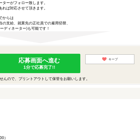
ーターがフォロー致します。
あれば対応させて頂きます。
でからは
当の支給、就業先の正社員での雇用切替、
ーディネーター)も可能です！
応募画面へ進む
キープ
1分で応募完了!!
せんので、プリントアウトして保管をお願いします。
♪
00）