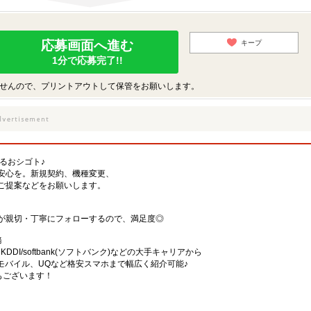
応募画面へ進む
キープ
1分で応募完了!!
せんので、プリントアウトして保管をお願いします。
するおシゴト♪
安心を。新規契約、機種変更、
ご提案などをお願いします。
が親切・丁寧にフォローするので、満足度◎
務
)・KDDI/softbank(ソフトバンク)などの大手キャリアから
、楽天モバイル、UQなど格安スマホまで幅広く紹介可能♪
舗もございます！