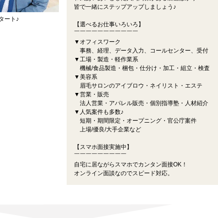
皆で一緒にステップアップしましょう♪
タート♪
【選べるお仕事いろいろ】
￣￣￣￣￣￣￣￣￣￣￣
▼オフィスワーク
事務、経理、データ入力、コールセンター、受付
▼工場・製造・軽作業系
機械/食品製造・梱包・仕分け・加工・組立・検査
▼美容系
眉毛サロンのアイブロウ・ネイリスト・エステ
▼営業・販売
法人営業・アパレル販売・個別指導塾・人材紹介
▼人気案件も多数♪
短期・期間限定・オープニング・官公庁案件
上場/優良/大手企業など
【スマホ面接実施中】
￣￣￣￣￣￣￣￣￣
自宅に居ながらスマホでカンタン面接OK！
オンライン面談なのでスピード対応。