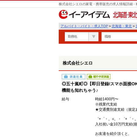
株式会社シエロの家電・携帯販売の求人情報詳細 -
遣
北海道・東北
アルバイト・バイト・求人TOP
>
北海道・東北
>
勤務地
職種
株式会社シエロ
派遣社員
紹介予定派遣
◎五十嵐町◎【即日登録/スマホ面接OK
機能も知れちゃう♪
給与
時給1400円〜
※残業代支給
★交通費別途支給（規定
゜+゜・。○。・゜+゜・
入社祝い金10万円支給(規
お友達を紹介頂くと,