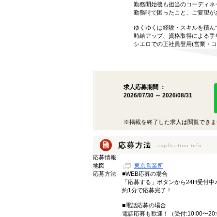
勤務開始後も担当のコーディネ
勤務時で困ったこと、ご要望が
ゆくゆくは経験・スキルを積ん
時給アップ、資格取得による手
シエロでの正社員登用(営業・コ
求人応募期間 ：
2026/07/30 ～ 2026/08/31
※掲載を終了した求人は閲覧できま
応募情報
地図
東京営業所
応募方法
■WEB応募の場合
「応募する」ボタンから24H受付中
約1分で応募完了！
■電話応募の場合
電話応募も歓迎！（受付:10:00〜20: