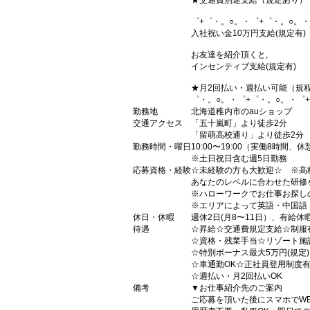
★交通費別途支給（規定あり）
゜+゜・。○。・゜+゜・。○。・
入社祝い金10万円支給(規定有)
お友達を紹介頂くと,
インセンティブ支給(規定有)
★月2回払い・週払い可能（規
゜・。○。・゜+゜・。○。・゜
勤務地
北海道稚内市のauショップ
交通アクセス
「五十嵐町」より徒歩2分
「留萌高校通り」より徒歩2分
勤務時間・曜日
10:00〜19:00（実働8時間、
※土日祝日含む週5日勤務
応募資格・経験
☆未経験の方も大歓迎☆ ※高
あなたのレベルに合わせた研修
※ハローワークでお仕事お探し
※エリアによって英語・中国語
休日・休暇
週休2日(月8〜11日）、有給休
待遇
☆昇給☆交通費規定支給☆制服
☆資格・残業手当☆リゾート施
☆特別ボーナス最大5万円(規定
☆車通勤OK☆正社員登用制度
☆週払い・月2回払いOK
備考
▼お仕事紹介先のご案内
ご応募を頂いた後にスマホでW