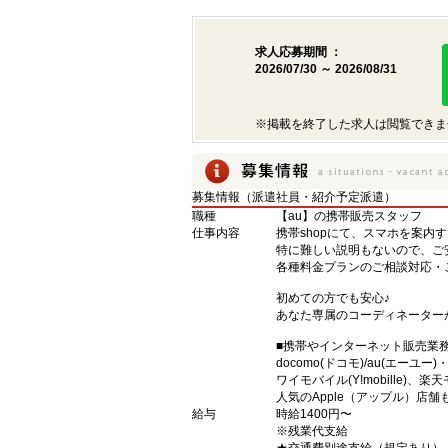
求人応募期間 ：
2026/07/30 ～ 2026/08/31
※掲載を終了した求人は閲覧できま
募集情報（派遣社員・紹介予定派遣）
職種
【au】の携帯販売スタッフ
仕事内容
携帯shopにて、スマホを案内
特に難しい説明もないので、ご
各種料金プランのご相談対応・
初めての方でも安心♪
あなた専属のコーディネーター
■携帯やインターネット販売業
docomo(ドコモ)/au(エーユー
ワイモバイル(Y!mobille)
人気のApple（アップル）店
給与
時給1400円〜
※残業代支給