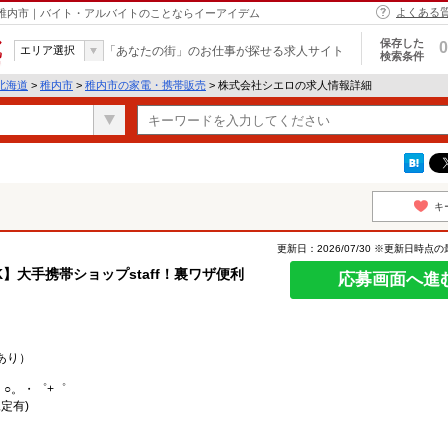
よくある
 稚内市｜バイト・アルバイトのことならイーアイデム
保存した
0
エリア選択
「あなたの街」のお仕事が探せる求人サイト
検索条件
北海道
>
稚内市
>
稚内市の家電・携帯販売
> 株式会社シエロの求人情報詳細
キ
更新日：2026/07/30 ※更新日時点
】大手携帯ショップstaff！裏ワザ便利
応募画面へ進
あり）
。○。・゜+゜
定有)