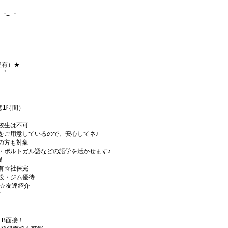
゜+゜
程有）★
+゜
休憩1時間）
校生は不可
をご用意しているので、安心してネ♪
の方も対象
・ポルトガル語などの語学を活かせます♪
暇
有☆社保完
設・ジム優待
)☆友達紹介
有
EB面接！