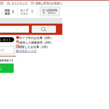
質問
サイトマップ
掲載ご希望のお客様へ
閲覧
キープ
1
0
履歴
リスト
ログイン
キープ中のお仕事（0件）
保存した検索条件（
0
件）
閲覧したお仕事（1件）
ープ
株式会社シエロ
の最新情報です
む