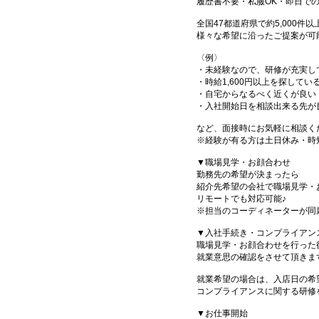
履歴書不要・私服OK・即日で
全国47都道府県で約5,000
様々な希望に沿ったご提案が可
〈例〉
・未経験なので、研修が充実し
・時給1,600円以上を探してい
・自宅からなるべく近くが良い
・入社開始日を相談出来る先が
など、面接時にお気軽に相談く
※経験が有る方は土日休み・時
▼職場見学・お顔合わせ
勤務先の希望が決まったら
紹介先希望の会社で職場見学・
リモートでも対応可能♪
※担当のコーディネーターが同
▼入社手続き・コンプライアン
職場見学・お顔合わせを行った
就業意思の確認をさせて頂きま
就業希望の場合は、入店日の希
コンプライアンスに関する研修
▼お仕事開始