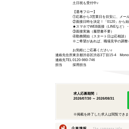
土日祝も受付中♪
【選考フロー】
①応募から3営業日を目安に、メール
②面接日時を決定！「0120」から
★スマホでWEB面接（LINEなど
③面接実施（履歴書不要）
④勤務開始（スタート日は応相談）
※ご希望があれば、職場見学の調整
お気軽にご応募ください♪
連絡先住所
東京都渋谷区渋谷3丁目15-4 Monost
連絡先TEL
0120-980-746
担当
採用担当
求人応募期間 ：
2026/07/30 ～ 2026/08/31
※掲載を終了した求人は閲覧できま