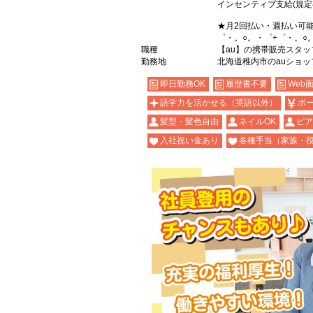
インセンティブ支給(規定
★月2回払い・週払い可
゜・。○。・゜+゜・。○
職種
【au】の携帯販売スタッ
勤務地
北海道稚内市のauショッ
即日勤務OK
履歴書不要
Web
語学力を活かせる（英語以外）
ボ
髪型・髪色自由
ネイルOK
ピア
入社祝い金あり
各種手当（家族・