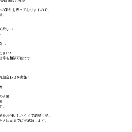
の登録面接も可能
件以上の案件を扱っておりますので、
能。
て欲しい
る
良い
ださい♪
短等も相談可能です
お顔合わせを実施！
席
ス研修
後
す。
望をお伺いしたうえで調整可能。
を入店日までに実施致します。