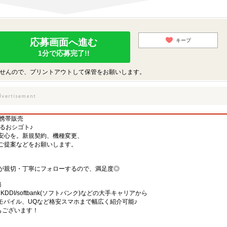
応募画面へ進む
キープ
1分で応募完了!!
せんので、プリントアウトして保管をお願いします。
る携帯販売
するおシゴト♪
安心を。新規契約、機種変更、
ご提案などをお願いします。
が親切・丁寧にフォローするので、満足度◎
務
)・KDDI/softbank(ソフトバンク)などの大手キャリアから
、楽天モバイル、UQなど格安スマホまで幅広く紹介可能♪
舗もございます！