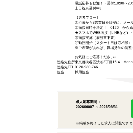
電話応募も歓迎！（受付:10:00〜20:
土日祝も受付中♪
【選考フロー】
①応募から3営業日を目安に、メール
②面接日時を決定！「0120」から
★スマホでWEB面接（LINEなど
③面接実施（履歴書不要）
④勤務開始（スタート日は応相談）
※ご希望があれば、職場見学の調整
お気軽にご応募ください♪
連絡先住所
東京都渋谷区渋谷3丁目15-4 Monost
連絡先TEL
0120-980-746
担当
採用担当
求人応募期間 ：
2026/08/07 ～ 2026/08/31
※掲載を終了した求人は閲覧できま