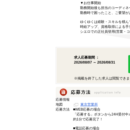
▼お仕事開始
勤務開始後も担当のコーディネ
勤務時で困ったこと、ご要望が
ゆくゆくは経験・スキルを積ん
時給アップ、資格取得による手
シエロでの正社員登用(営業・コ
求人応募期間 ：
2026/08/07 ～ 2026/08/31
※掲載を終了した求人は閲覧できま
応募情報
地図
東京営業所
応募方法
■WEB応募の場合
「応募する」ボタンから24H受付中
約1分で応募完了！
■電話応募の場合