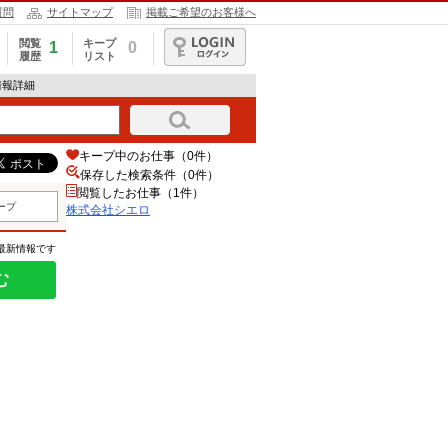
質問
サイトマップ
掲載ご希望のお客様へ
閲覧
キープ
1
0
履歴
リスト
ログイン
情報詳細
キープ中のお仕事（0件）
保存した検索条件（
0
件）
閲覧したお仕事（1件）
ープ
株式会社シエロ
の最新情報です
む