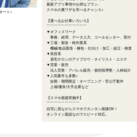
最新アプリ事情やお得なプラン、
スマホの裏ワザを学べるチャンス♪
タート♪
【選べるお仕事いろいろ】
￣￣￣￣￣￣￣￣￣￣￣
▼オフィスワーク
事務、経理、データ入力、コールセンター、受付
▼工場・製造・軽作業系
機械/食品製造・梱包・仕分け・加工・組立・検査
▼美容系
眉毛サロンのアイブロウ・ネイリスト・エステ
▼営業・販売
法人営業・アパレル販売・個別指導塾・人材紹介
▼人気案件も多数♪
短期・期間限定・オープニング・官公庁案件
上場/優良/大手企業など
【スマホ面接実施中】
￣￣￣￣￣￣￣￣￣
自宅に居ながらスマホでカンタン面接OK！
オンライン面談なのでスピード対応。