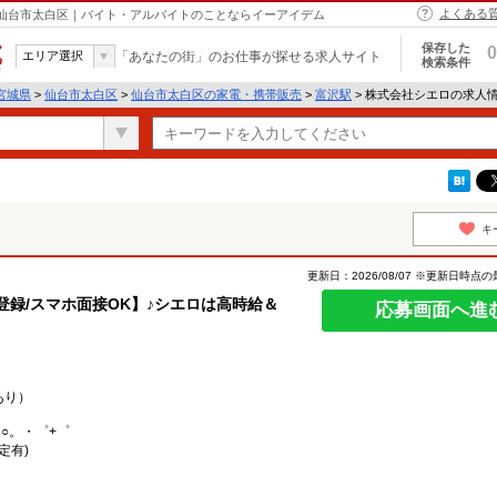
よくある
 仙台市太白区｜バイト・アルバイトのことならイーアイデム
保存した
0
エリア選択
「あなたの街」のお仕事が探せる求人サイト
検索条件
宮城県
>
仙台市太白区
>
仙台市太白区の家電・携帯販売
>
富沢駅
> 株式会社シエロの求人
キ
更新日：2026/08/07 ※更新日時点
日登録/スマホ面接OK】♪シエロは高時給＆
応募画面へ進
あり）
○。・゜+゜
定有)