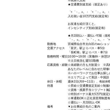
※残業代支給
★交通費別途支給（規定あり）
゜+゜・。○。・゜+゜・。○。・
入社祝い金10万円支給(規定有)
お友達を紹介頂くと,
インセンティブ支給(規定有)
★月2回払い・週払い可能（規
゜・。○。・゜+゜・。○。・゜
勤務地
宮城県仙台市太白区のauショッ
交通アクセス
「富沢」駅よりバス・車5分
「長町南」駅よりバス・車7分
勤務時間・曜日
10:00〜19:00（実働8h・休憩1
※土日祝含む週5日勤務
応募資格・経験
☆未経験の方も大歓迎☆ ※高
あなたのレベルに合わせた研修
※ハローワークでお仕事お探し
※エリアによって英語・中国語
休日・休暇
週休2日(月8〜11日）、有給休
待遇
☆昇給☆交通費規定支給☆制服
☆資格・残業手当☆リゾート施
☆特別ボーナス最大5万円(規定
☆車通勤OK☆正社員登用制度
☆週払い・月2回払いOK
備考
▼お仕事紹介先のご案内