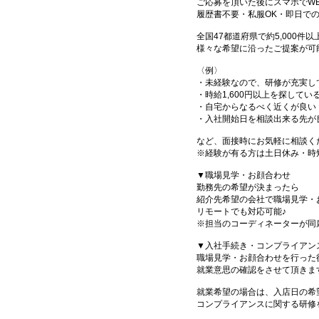
ご応募を頂いた後にスマホでW
履歴書不要・私服OK・即日で
全国47都道府県で約5,000
様々な希望に沿ったご提案が可
〈例〉
・未経験なので、研修が充実し
・時給1,600円以上を探してい
・自宅からなるべく近くが良い
・入社開始日を相談出来る先が
など、面接時にお気軽に相談く
※経験が有る方は土日休み・時
▼職場見学・お顔合わせ
勤務先の希望が決まったら
紹介先希望の会社で職場見学・
リモートでも対応可能♪
※担当のコーディネーターが同
▼入社手続き・コンプライアン
職場見学・お顔合わせを行った
就業意思の確認をさせて頂きま
就業希望の場合は、入店日の希
コンプライアンスに関する研修