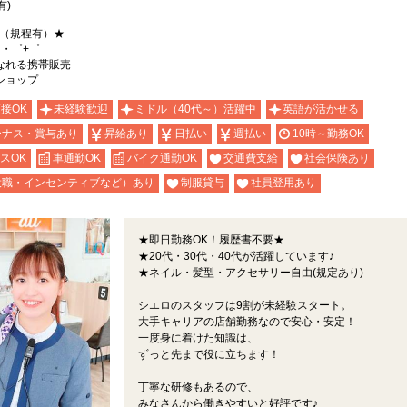
有)
能（規程有）★
。・゜+゜
なれる携帯販売
ショップ
面接OK
未経験歓迎
ミドル（40代～）活躍中
英語が活かせる
ーナス・賞与あり
昇給あり
日払い
週払い
10時～勤務OK
スOK
車通勤OK
バイク通勤OK
交通費支給
社会保険あり
役職・インセンティブなど）あり
制服貸与
社員登用あり
★即日勤務OK！履歴書不要★
★20代・30代・40代が活躍しています♪
★ネイル・髪型・アクセサリー自由(規定あり)
シエロのスタッフは9割が未経験スタート。
大手キャリアの店舗勤務なので安心・安定！
一度身に着けた知識は、
ずっと先まで役に立ちます！
丁寧な研修もあるので、
みなさんから働きやすいと好評です♪