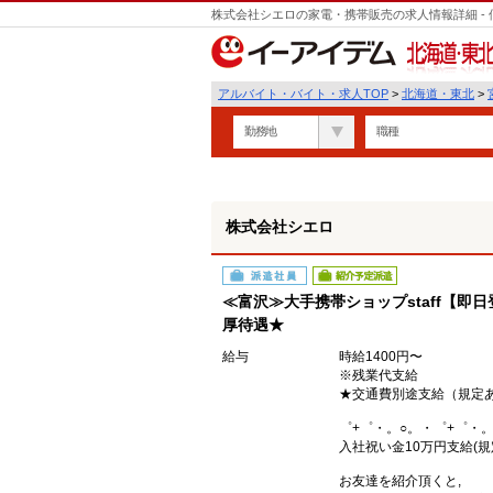
株式会社シエロの家電・携帯販売の求人情報詳細 -
遣
北海道・東北
アルバイト・バイト・求人TOP
>
北海道・東北
>
勤務地
職種
株式会社シエロ
派遣社員
紹介予定派遣
≪富沢≫大手携帯ショップstaff【即
厚待遇★
給与
時給1400円〜
※残業代支給
★交通費別途支給（規定
゜+゜・。○。・゜+゜・。
入社祝い金10万円支給(規
お友達を紹介頂くと,