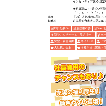
インセンティブ支給(規定
★月2回払い・週払い可
゜・。○。・゜+゜・。○
職種
【au】人気機種に詳しく
勤務地
宮城県仙台市太白区のau
即日勤務OK
履歴書不要
Web
語学力を活かせる（英語以外）
ボ
髪型・髪色自由
ネイルOK
ピア
入社祝い金あり
各種手当（家族・