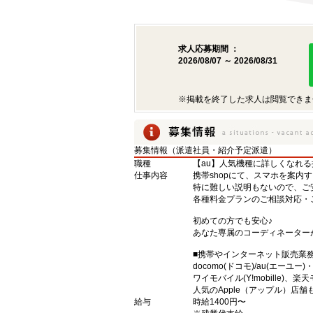
求人応募期間 ：
2026/08/07 ～ 2026/08/31
※掲載を終了した求人は閲覧できま
募集情報（派遣社員・紹介予定派遣）
職種
【au】人気機種に詳しくなれ
仕事内容
携帯shopにて、スマホを案内
特に難しい説明もないので、ご
各種料金プランのご相談対応・
初めての方でも安心♪
あなた専属のコーディネーター
■携帯やインターネット販売業
docomo(ドコモ)/au(エーユー
ワイモバイル(Y!mobille)
人気のApple（アップル）店
給与
時給1400円〜