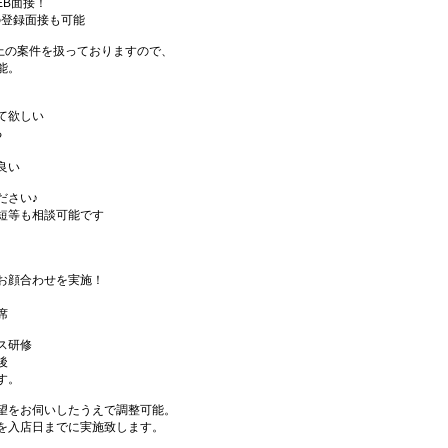
EB面接！
の登録面接も可能
件以上の案件を扱っておりますので、
能。
て欲しい
る
良い
ださい♪
短等も相談可能です
お顔合わせを実施！
席
ス研修
後
す。
望をお伺いしたうえで調整可能。
を入店日までに実施致します。