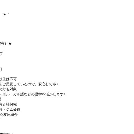
゜+゜
程有）★
+゜
プ
h）
校生は不可
をご用意しているので、安心してネ♪
の方も対象
・ポルトガル語などの語学を活かせます♪
暇
有☆社保完
設・ジム優待
)☆友達紹介
有