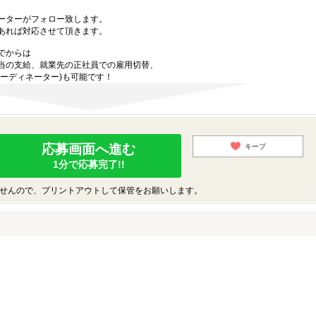
ーターがフォロー致します。
あれば対応させて頂きます。
でからは
当の支給、就業先の正社員での雇用切替、
ーディネーター)も可能です！
応募画面へ進む
キープ
1分で応募完了!!
せんので、プリントアウトして保管をお願いします。
♪