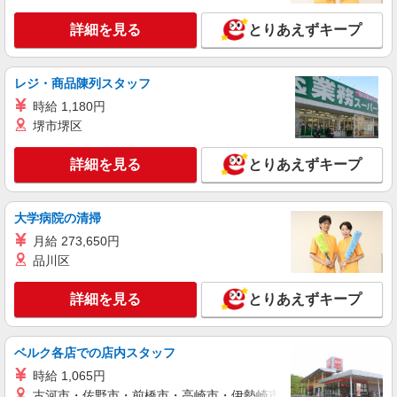
る） 交通費別途支給 【紹介後】契約社員 月
給：203,740〜204,740円（資格・経験による）
北海道札幌市手稲区曙5条
詳細を見る
とりあえずキープ
基本給：155,040円 業務手当：6,000円 介保業
務手当：22,700〜23,700円 夜勤手当：20,000円
詳細を見る
キープ
（5,000/回、月4回で計上） 寒冷地手当（10-2
レジ・商品陳列スタッフ
月）：6,600〜9,000円 特別加給金：4,000円/月
※介護福祉士は6,500円/月 住宅手当：0〜3,000
時給 1,180円
派遣社員
円 昇給：あり 賞与：年2回、2.00ヶ月分（前
株式会社トラストグロース 北海道支社
堺市堺区
年度実績） 試用期間：3ヶ月
介護老人保健施設内通所リハビリテーションで
の介護業務
詳細を見る
とりあえずキープ
【派遣時給】1,350〜1,500円（資格・経験によ
る） 交通費別途支給
大学病院の清掃
北海道札幌市手稲区手稲山口
月給 273,650円
品川区
詳細を見る
キープ
詳細を見る
とりあえずキープ
正社員
職業紹介
株式会社トラストグロース 北海道支社
有料老人ホームでの介護業務
ベルク各店での店内スタッフ
【正社員】 月給：202,400〜316,630円（資
時給 1,065円
格・経験による） 基本給：140,900〜247,630円
加給手当：11,500〜19,000円 資格手当：
古河市・佐野市・前橋市・高崎市・伊勢崎市・太田市・館林市・