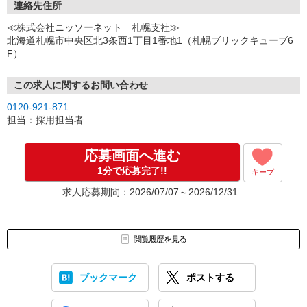
ご都合のよいお日にちをお聞かせください。
連絡先住所
↓
≪株式会社ニッソーネット 札幌支社≫
（3）選考・お仕事のご案内
北海道札幌市中央区北3条西1丁目1番地1（札幌ブリックキューブ6
↓
F）
（4）就業開始
※紹介予定派遣・職業紹介などで、正職員登用前提でのお仕事も可
能です。
この求人に関するお問い合わせ
0120-921-871
担当：採用担当者
応募画面へ進む
1分で応募完了!!
キープ
求人応募期間：2026/07/07～2026/12/31
閲覧履歴を見る
ブックマーク
ポストする