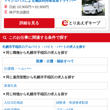
マイクロバスによる施設利用者送迎ドライバー
有料老人ホームでの介護業務
日給 10,900円〜10,900円
【派遣時給】1,350〜1,500円（資格・経験によ
神戸市須磨区
る） 交通費別途支給
北海道札幌市手稲区西宮の沢6条
詳細を見る
とりあえずキープ
詳細を見る
キープ
このお仕事に関連する条件で探す
札幌市手稲区のアルバイト・バイト・パートの求人を探す
同じ職種から札幌市手稲区の求人を探す
医療・介護・福祉すべて
介護職・ヘルパー
同じ雇用形態から札幌市手稲区の求人を探す
派遣社員
同じ特徴から札幌市手稲区の求人を探す
入社日応相談
経験者・有資格者歓迎
女性活躍中
ブランクOK