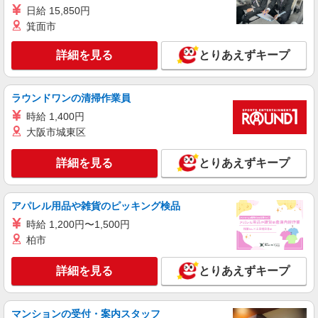
詳細を見る
キープ
日給 15,850円
箕面市
派遣社員
株式会社トラストグロース 北海道支社
詳細を見る
とりあえずキープ
特別養護老人ホームでの介護業務
【派遣時給】1,350〜1,550円（資格・経験によ
る） 交通費別途支給
ラウンドワンの清掃作業員
北海道札幌市手稲区前田2条
時給 1,400円
大阪市城東区
詳細を見る
キープ
詳細を見る
とりあえずキープ
派遣社員
株式会社トラストグロース 北海道支社
アパレル用品や雑貨のピッキング検品
グループホームでの介護（夜勤専従）
時給 1,200円〜1,500円
【派遣時給】1,350〜1,500円（資格・経験によ
る） 交通費別途支給
柏市
北海道札幌市手稲区富丘２条
詳細を見る
とりあえずキープ
詳細を見る
キープ
マンションの受付・案内スタッフ