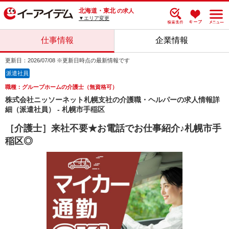
北海道・東北
の求人
▼エリア変更
仕事情報
企業情報
更新日：2026/07/08 ※更新日時点の最新情報です
派遣社員
職種：グループホームの介護士（無資格可）
株式会社ニッソーネット札幌支社の介護職・ヘルパーの求人情報詳
細（派遣社員） - 札幌市手稲区
［介護士］来社不要★お電話でお仕事紹介♪札幌市手
稲区◎