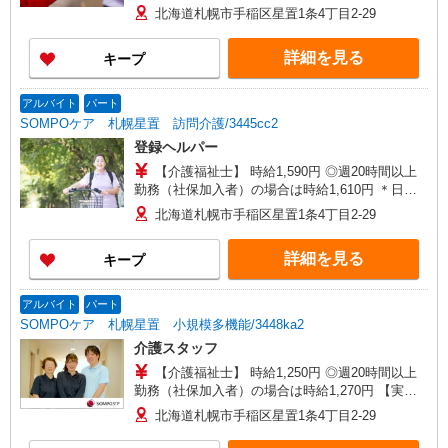
305万円〜 【初任者研修・無資格】 月給：
北海道札幌市手稲区星置1条4丁目2-29
219,000円 年収例：300万円〜 ※職務手当、働き
がい向上手当、日祝手当（月平均2回分）、夜勤手
詳細を見る
キープ
当（月平均5回分）等、毎月平均的に支払われる手
当を含みます。 ※介護福祉士のみ、特別職務手当
も含む ◎オンコール手当（1,500円/日）別途支給
アルバイト
パート
あり ◎残業時は別途時間外手当支給（超過1
SOMPOケア 札幌星置 訪問介護/3445cc2
分〜） ◎賞与 基本給2.08ヶ月分/年支給
登録ヘルパー
【介護福祉士】 時給1,590円 ◎週20時間以上
勤務（社保加入者）の場合は時給1,610円 ＊日曜
祝日：時給1,890円〜 【実務者研修・初任者研修
北海道札幌市手稲区星置1条4丁目2-29
（ヘルパー1級・2級）】 時給1,510円 ◎週20時間
以上勤務（社保加入者）の場合は時給1,530円 ＊
詳細を見る
キープ
日曜祝日：時給1,810円〜 ◎身体介助、生活援助
が同時給 ◎キャンセル手当：職務時給の60％支給
アルバイト
パート
SOMPOケア 札幌星置 小規模多機能/3448ka2
介護スタッフ
【介護福祉士】 時給1,250円 ◎週20時間以上
勤務（社保加入者）の場合は時給1,270円 【実務
者研修・初任者研修（ヘルパー1級・2級）・無資
北海道札幌市手稲区星置1条4丁目2-29
格】 時給1,170円 ◎週20時間以上勤務（社保加入
者）の場合は時給1,190円