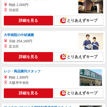
正社員
紹介予定派遣
時給 2,000円
株式会社トラストグロース 北海道支社
渋谷区
有料老人ホームでの介護業務
【派遣時給】1,350〜1,500円（資格・経験によ
詳細を見る
とりあえずキープ
る） 交通費別途支給 【紹介後】正社員 月
給：222,364〜256,964円（資格・経験による）
北海道札幌市手稲区西宮の沢5条
基本給：150,164〜153,764円 定額手当：
22,200〜33,200円 処遇改善手当：20,000〜
大学病院の中材滅菌
詳細を見る
キープ
25,000円 夜勤手当：6,000〜9,000円（月5回で
月給 254,160円
計算） ※上記回数以上対応した場合、別途手当
足立区
支給 処遇改善一時金：年2回（5月・11月）計
派遣社員
0.3〜1.0ヶ月分 通勤手当 昇給：あり ※最長6
株式会社トラストグロース 北海道支社
ヶ月の派遣期間満了後、双方合意の上直接雇用へ
詳細を見る
とりあえずキープ
サービス付き高齢者向け住宅にて介護業務（夜
移行予定
勤専従）
【派遣時給】1,350〜1,500円（資格・経験によ
レジ・商品陳列スタッフ
る） 交通費別途支給
時給 1,300円
北海道札幌市手稲区稲穂１条
大阪市中央区
詳細を見る
キープ
詳細を見る
とりあえずキープ
派遣社員
株式会社トラストグロース 北海道支社