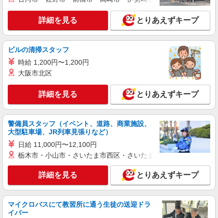
北海道札幌市手稲区手稲本町
10,000円 職務手当：15,000円 処遇改善手当：
25,000円 住宅手当：10,000円（世帯主のみ）
詳細を見る
とりあえずキープ
詳細を見る
キープ
※深夜帯の割増賃金は法定通り支給 通勤手当：
実費支給（上限24,000円） 家族手当：配偶者
10,000円、第一子4,000円 寒冷地手当：10,000
正社員
職業紹介
ビルの清掃スタッフ
円 昇給：あり 賞与：年2回、計3.2ヶ月分（前
株式会社トラストグロース 北海道支社
年度実績） ※別途処遇改善賞与支給 試用期
時給 1,200円〜1,200円
サービス付き高齢者向け住宅における介護業務
間：3カ月（同条件）
大阪市北区
【雇用形態】正社員 月給：198,000〜
248,000円（資格・経験による） 基本給：
詳細を見る
とりあえずキープ
160,000〜230,000円 処遇改善手当：18,000円
北海道札幌市手稲区曙１１条
資格手当：実務者研修5,000円、介護福祉士
10,000円 車両持込手当：5,000円 当直手当：
詳細を見る
キープ
5,000円/回（月4回） 通勤手当：上限25,000円/
警備員スタッフ（イベント、道路、商業施設、
月 昇給：あり 賞与：あり(年1回(計1.00ヶ月
大型駐車場、JR列車見張りなど）
分)) 固定残業代：なし 試用期間6ヶ月(同条件)
パート
紹介予定派遣
日給 11,000円〜12,100円
株式会社トラストグロース 北海道支社
栃木市・小山市・さいたま市西区・さいたま市岩槻区・久喜市・
デイサービスでの介護業務
詳細を見る
とりあえずキープ
【派遣時給】1,350〜1,500円（資格・経験によ
る） 交通費別途支給 【紹介後雇用形態】パート
【紹介後給与】時給1,075円〜 ※最長6ヶ月の派遣
北海道札幌市手稲区稲穂3条
期間満了後、双方合意の上直接雇用へ移行予定
マイクロバスにて教習所に通う生徒の送迎ドラ
イバー