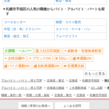
営業
教育・保育
札幌市手稲区の人気の職種からバイト・アルバイト・パートを探
す
コールセンター
雑貨・コスメ販売
中型（2t・4t）ドライバー
スイーツ・ケーキ・パン
製造・組立・加工
フォークリフト
介護職・ヘルパー
入社日応相談
経験者・有資格者歓迎
女性活躍中
ブランクOK
日払い
車通勤OK
バイク通勤OK
自転車通勤OK
交通費支給
もっと見る
アルバイト・バイト・求人TOP
北海道・東北
北海道
札幌市手稲区
株
アルバイト・バイト・求人TOP
北海道の路線
ＪＲ函館本線
ほしみ駅
職種・条件一覧
医療・介護・福祉
北海道・東北
北海道
札幌市手稲区
掲載ご希望のお客様へ
よくある質問