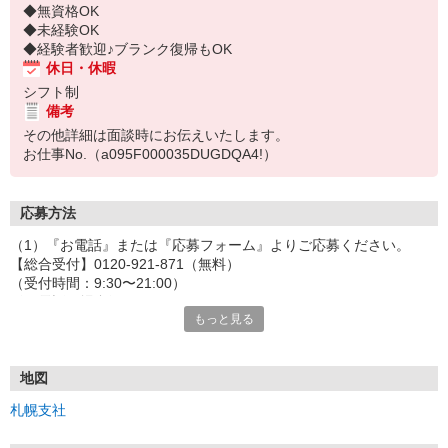
◆無資格OK
◆未経験OK
◆経験者歓迎♪ブランク復帰もOK
休日・休暇
シフト制
備考
その他詳細は面談時にお伝えいたします。
お仕事No.（a095F000035DUGDQA4!）
応募方法
（1）『お電話』または『応募フォーム』よりご応募ください。
【総合受付】0120-921-871（無料）
（受付時間：9:30〜21:00）
〈お電話の場合〉
もっと見る
「e-aidemを見て」とお伝えいただけるとスムーズです。
〈応募フォームからご応募の場合〉
当社担当者から連絡させていただきます。
◎応募フォームからのご応募は24時間受付中です！
地図
↓
札幌支社
（2）面談・登録の実施
お電話でのカンタン登録面談や来社登録面談を実施しております。