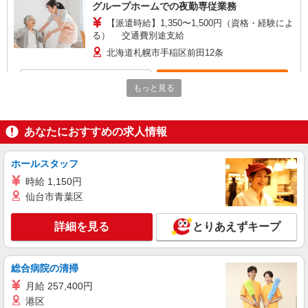
グループホームでの夜勤専従業務
【派遣時給】1,350〜1,500円（資格・経験によ
る） 交通費別途支給
北海道札幌市手稲区前田12条
詳細を見る
キープ
もっと見る
派遣社員
株式会社トラストグロース 北海道支社
あなたにおすすめの求人情報
サービス付き高齢者向け住宅における介護業務
【派遣時給】1,350〜1,500円（資格・経験によ
ホールスタッフ
る） 交通費別途支給
時給 1,150円
北海道札幌市手稲区曙１１条
仙台市青葉区
詳細を見る
キープ
詳細を見る
とりあえずキープ
契約社員
紹介予定派遣
株式会社トラストグロース 北海道支社
総合病院の清掃
養護老人ホームでの介護
月給 257,400円
【派遣時給】1,350〜1,500円（資格・経験によ
港区