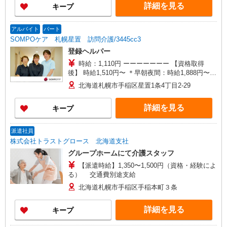
詳細を見る
キープ
アルバイト
パート
SOMPOケア 札幌星置 訪問介護/3445cc3
登録ヘルパー
時給：1,110円 ーーーーーーー 【資格取得
後】 時給1,510円〜 ＊早朝夜間：時給1,888円〜
＊日曜祝日：時給1,810円〜 ーーーーーーー
北海道札幌市手稲区星置1条4丁目2-29
詳細を見る
キープ
派遣社員
株式会社トラストグロース 北海道支社
グループホームにて介護スタッフ
【派遣時給】1,350〜1,500円（資格・経験によ
る） 交通費別途支給
北海道札幌市手稲区手稲本町３条
詳細を見る
キープ