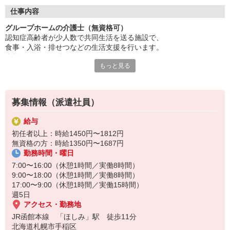
安心の研修制度でイチから学べます。
利用者さまの生活全般のサポート。
仕事内容
あなたのアイデアや工夫が活かせます。
グループホームの介護士（無資格可）
資格取得も積極的に支援いたします。
認知症高齢者が少人数で共同生活を送る施設で、
働く意欲があれば資格は不問！
食事・入浴・排せつなどの生活支援を行います。
資格がなくても働けますが、
温かいチームの一員になりませんか？
もっと見る
認知症ケアの理解やコミュニケーション力が重要です◎
人柄重視の採用を行っています。
まずはお気軽にお問い合わせください！
家庭的な雰囲気の中で利用者と密に関わるため、
人柄や思いやりが重視されます♪
募集情報（派遣社員）
給与
初任者以上：時給1450円〜1812円
無資格の方：時給1350円〜1687円
勤務時間・曜日
7:00〜16:00（休憩1時間／実働8時間）
9:00〜18:00（休憩1時間／実働8時間）
17:00〜9:00（休憩1時間／実働15時間）
週5日
アクセス・勤務地
JR函館本線 「ほしみ」駅 徒歩11分
北海道札幌市手稲区