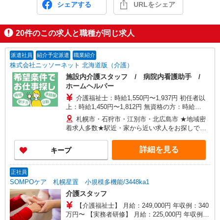
シェアする
URLをシェア
20
件のこの求人と職種が同じ求人
派遣社員
紹介予定派遣
職業紹介
株式会社ニッソーネット 北海道版（介護）
施設内介護スタッフ / 病院内看護助手 /
ホームヘルパー
介護福祉士：時給1,550円〜1,937円 初任者以
上：時給1,450円〜1,812円 無資格の方：時給
1,240円〜1,687円 ※給与幅は勤務先による +交通
札幌市・石狩市・江別市・北広島市 ★地域密
費、諸手当（勤務先による） +0円で介護資格が取
着求人多数★駅近・家から近い求人をお探しでき
れる （別途規定） ★給与日払い制度あり！
ます！
詳細を見る
キープ
正社員
SOMPOケア 札幌星置 小規模多機能/3448ka1
介護スタッフ
【介護福祉士】 月給：249,000円 年収例：340
万円〜 【実務者研修】 月給：225,000円 年収例：