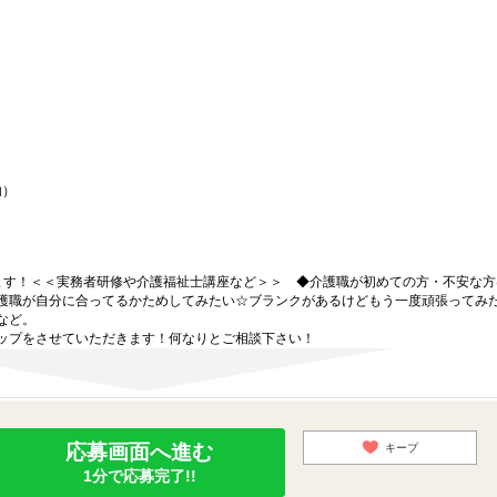
内）
ます！＜＜実務者研修や介護福祉士講座など＞＞ ◆介護職が初めての方・不安な方
護職が自分に合ってるかためしてみたい☆ブランクがあるけどもう一度頑張ってみ
など。
ップをさせていただきます！何なりとご相談下さい！
応募画面へ進む
キープ
1分で応募完了!!