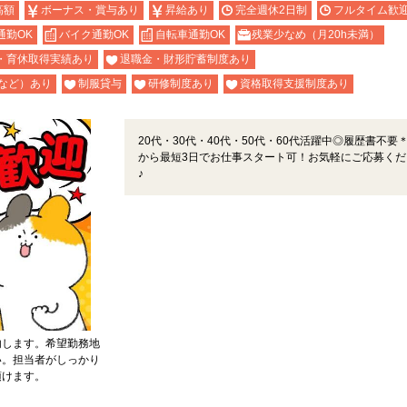
高額
ボーナス・賞与あり
昇給あり
完全週休2日制
フルタイム歓
通勤OK
バイク通勤OK
自転車通勤OK
残業少なめ（月20h未満）
・育休取得実績あり
退職金・財形貯蓄制度あり
など）あり
制服貸与
研修制度あり
資格取得支援制度あり
20代・30代・40代・50代・60代活躍中◎履歴書不要
から最短3日でお仕事スタート可！お気軽にご応募くだ
♪
内します。希望勤務地
い。担当者がしっかり
頂けます。