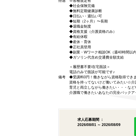
待遇
※各種規定有
◆社会保険完備
◆無料定期健康診断
◆日払い・週払い可
◆短期（2ヶ月）〜長期
◆退職金制度
◆資格支援（介護資格のみ）
◆有給休暇
◆産休・育休
◆正社員登用
◆副業・Wワーク相談OK（週40時間以
◆ガソリン代含め交通費全額支給
＜履歴書不要/在宅面談＞
電話のみで面談が可能です♪
備考
◆受講料0円！働きながら資格取得でき
資格を持ってないけど働いてみたい☆介
育児と両立しながら働きたい・・・など
介護職で働きたいあなたの完全バックア
求人応募期間 ：
2026/08/01 ～ 2026/08/09