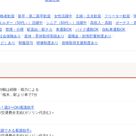
格者歓迎
新卒・第二新卒歓迎
女性活躍中
主婦・主夫歓迎
フリーター歓迎
エルダー（50代～）活躍中
シニア（60代～）活躍中
高収入・高額
ボーナス・
迎
禁煙・分煙
駅直結・駅チカ
車通勤OK
バイク通勤OK
自転車通勤OK
社会保険あり
産休・育休取得実績あり
退職金・財形貯蓄制度あり
など）あり
制服貸与
研修制度あり
資格取得支援制度あり
※給与幅は経験・能力による
「槻木」駅より車で7分
週3〜OK/看護助手
有/交通費全支給(ガソリン代含む)＞
躍できる看護助手♪
有/交通費全支給(ガソリン代含む)＞