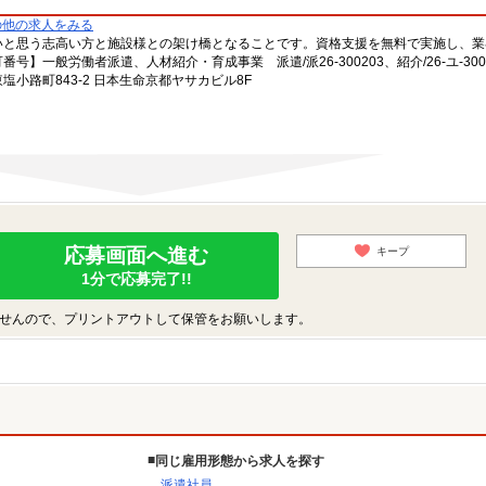
の他の求人をみる
いと思う志高い方と施設様との架け橋となることです。資格支援を無料で実施し、業
一般労働者派遣、人材紹介・育成事業 派遣/派26-300203、紹介/26-ユ-300
小路町843-2 日本生命京都ヤサカビル8F
応募画面へ進む
キープ
1分で応募完了!!
せんので、プリントアウトして保管をお願いします。
同じ雇用形態から求人を探す
派遣社員