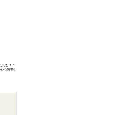
はぜひ！☆
たい☆家事や