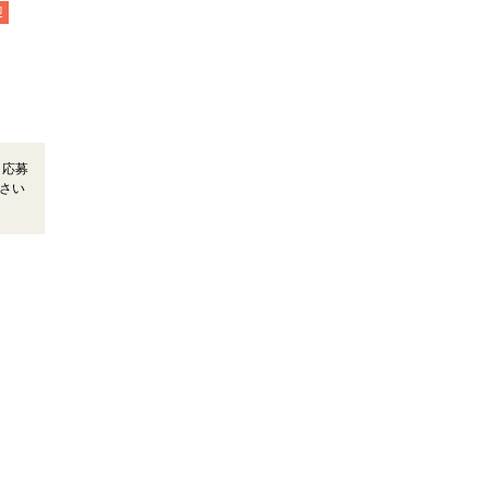
迎
＊応募
さい