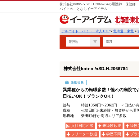
株式会社kotrio /●SD-H-2066784の看護師
バイトのことならイーアイデム
北海道・東北
アルバイト・バイト・求人TOP
>
北海道・東北
>
勤務地
職種
株式会社kotrio /●SD-H-2066784
派遣社員
異業種からの転職多数！憧れの病院で
日払いOK！ブランクOK！
給与
時給1350円〜2062円 ＜日払い
職種
≪柴田町≫未経験・無資格から看護
勤務地
柴田町/ほか周辺エリア多数
入社日応相談
未経験歓迎
経験
フリーター歓迎
学歴不問
ブラ