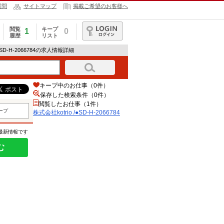
質問
サイトマップ
掲載ご希望のお客様へ
閲覧
キープ
1
0
履歴
リスト
ログイン
/●SD-H-2066784の求人情報詳細
キープ中のお仕事（0件）
保存した検索条件（
0
件）
閲覧したお仕事（1件）
ープ
株式会社kotrio /●SD-H-2066784
の最新情報です
む