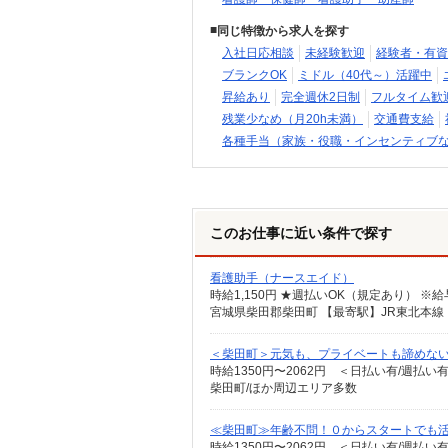
同じ特徴から求人を探す
入社日応相談
未経験歓迎
経験者・有資
ブランクOK
ミドル（40代～）活躍中
昇給あり
完全週休2日制
フルタイム歓
残業少なめ（月20h未満）
交通費支給
各種手当（家族・役職・インセンティブ
このお仕事に近い条件で探す
看護助手（ナースエイド）
時給1,150円 ★週払いOK（規定あり） 
宮城県柴田郡柴田町 【最寄駅】JR東北本線
＜柴田町＞元気も、プライベートも諦めない＊
時給1350円〜2062円 ＜日払い有/週払い
柴田町/ほか周辺エリア多数
≪柴田町≫年齢不問！０からスタートでも活
時給1350円〜2062円 ＜日払い有/週払い