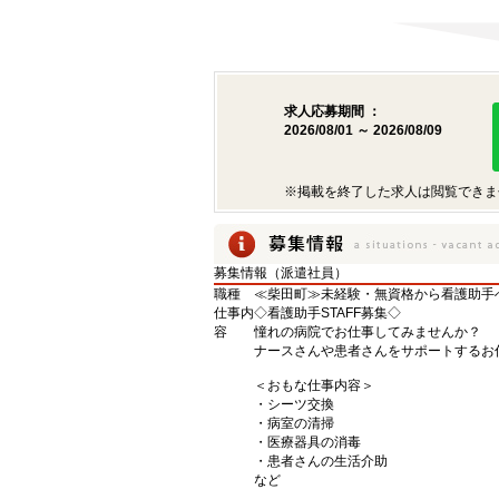
求人応募期間 ：
2026/08/01 ～ 2026/08/09
※掲載を終了した求人は閲覧できま
募集情報（派遣社員）
職種
≪柴田町≫未経験・無資格から看護助手へ
仕事内
◇看護助手STAFF募集◇
容
憧れの病院でお仕事してみませんか？
ナースさんや患者さんをサポートするお
＜おもな仕事内容＞
・シーツ交換
・病室の清掃
・医療器具の消毒
・患者さんの生活介助
など