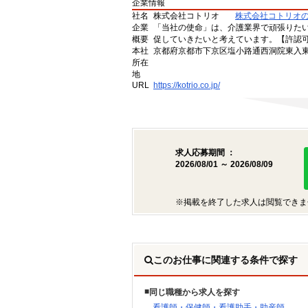
企業情報
社名
株式会社コトリオ
株式会社コトリオ
企業
「当社の使命」は、介護業界で頑張りた
概要
促していきたいと考えています。【許認可番号】
本社
京都府京都市下京区塩小路通西洞院東入東塩
所在
地
URL
https://kotrio.co.jp/
求人応募期間 ：
2026/08/01 ～ 2026/08/09
※掲載を終了した求人は閲覧できま
このお仕事に関連する条件で探す
同じ職種から求人を探す
看護師・保健師・看護助手・助産師