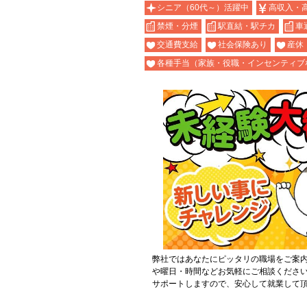
シニア（60代～）活躍中
高収入・
禁煙・分煙
駅直結・駅チカ
車
交通費支給
社会保険あり
産休
各種手当（家族・役職・インセンティブ
弊社ではあなたにピッタリの職場をご案
や曜日・時間などお気軽にご相談くださ
サポートしますので、安心して就業して