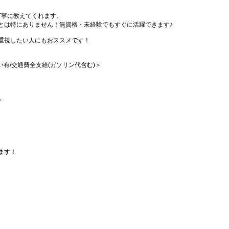
丁寧に教えてくれます。
とは特にありません！無資格・未経験でもすぐに活躍できます♪
重視したい人にもおススメです！
払い有/交通費全支給(ガソリン代含む)＞
≫
ます！