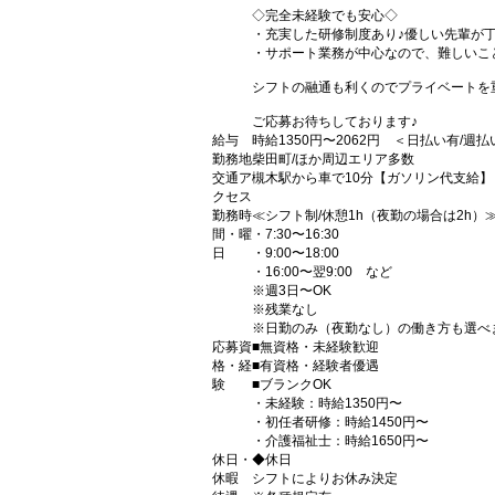
◇完全未経験でも安心◇
・充実した研修制度あり♪優しい先輩が
・サポート業務が中心なので、難しいこ
シフトの融通も利くのでプライベートを
ご応募お待ちしております♪
給与
時給1350円〜2062円 ＜日払い有/週
勤務地
柴田町/ほか周辺エリア多数
交通ア
槻木駅から車で10分【ガソリン代支給】
クセス
勤務時
≪シフト制/休憩1h（夜勤の場合は2h）
間・曜
・7:30〜16:30
日
・9:00〜18:00
・16:00〜翌9:00 など
※週3日〜OK
※残業なし
※日勤のみ（夜勤なし）の働き方も選べ
応募資
■無資格・未経験歓迎
格・経
■有資格・経験者優遇
験
■ブランクOK
・未経験：時給1350円〜
・初任者研修：時給1450円〜
・介護福祉士：時給1650円〜
休日・
◆休日
休暇
シフトによりお休み決定