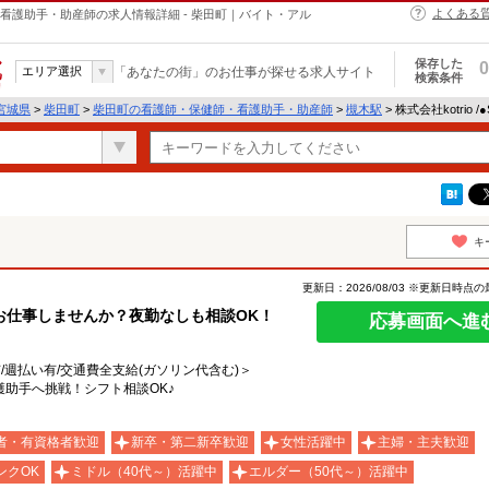
よくある
・保健師・看護助手・助産師の求人情報詳細 - 柴田町｜バイト・アル
保存した
0
エリア選択
「あなたの街」のお仕事が探せる求人サイト
検索条件
宮城県
>
柴田町
>
柴田町の看護師・保健師・看護助手・助産師
>
槻木駅
> 株式会社kotrio 
キ
更新日：2026/08/03 ※更新日時点
お仕事しませんか？夜勤なしも相談OK！
応募画面へ進
有/週払い有/交通費全支給(ガソリン代含む)＞
助手へ挑戦！シフト相談OK♪
者・有資格者歓迎
新卒・第二新卒歓迎
女性活躍中
主婦・主夫歓迎
ンクOK
ミドル（40代～）活躍中
エルダー（50代～）活躍中