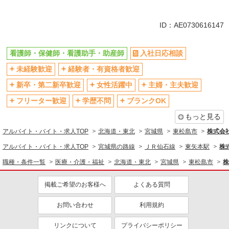
同じ特徴から求人を探す
未経験歓迎
ミドル（40代～）活躍中
ID：AE0730616147
ボーナス・賞与あり
車通勤OK
交通費支給
社会保険あり
看護師・保健師・看護助手・助産師
入社日応相談
産休・育休取得実績あり
未経験歓迎
経験者・有資格者歓迎
新卒・第二新卒歓迎
女性活躍中
主婦・主夫歓迎
フリーター歓迎
学歴不問
ブランクOK
もっと見る
アルバイト・バイト・求人TOP
北海道・東北
宮城県
東松島市
株式会社k
アルバイト・バイト・求人TOP
宮城県の路線
ＪＲ仙石線
東矢本駅
株式
職種・条件一覧
医療・介護・福祉
北海道・東北
宮城県
東松島市
株
掲載ご希望のお客様へ
よくある質問
お問い合わせ
利用規約
リンクについて
プライバシーポリシー