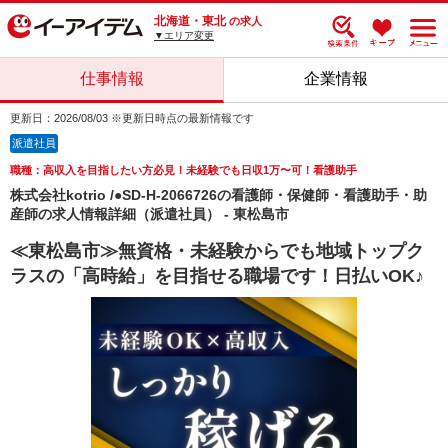
北海道・東北
の求人
▼エリア変更
仕事情報
企業情報
更新日：2026/08/03 ※更新日時点の最新情報です
派遣社員
職種：高収入を目指したい方必見！未経験でも日収1万〜可！看護助手
株式会社kotrio /●SD-H-2066726の看護師・保健師・看護助手・助
産師の求人情報詳細（派遣社員） - 東松島市
≪東松島市≫無資格・未経験からでも地域トップク
ラスの「高時給」を目指せる職場です！日払いOK♪