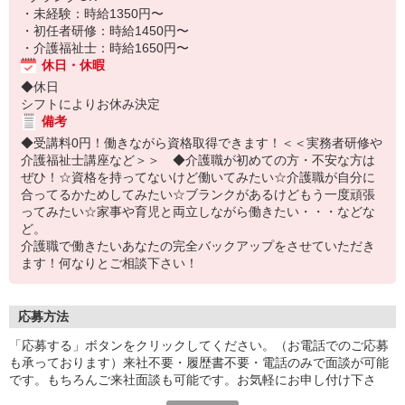
・未経験：時給1350円〜
・初任者研修：時給1450円〜
・介護福祉士：時給1650円〜
休日・休暇
◆休日
シフトによりお休み決定
備考
◆受講料0円！働きながら資格取得できます！＜＜実務者研修や
介護福祉士講座など＞＞ ◆介護職が初めての方・不安な方は
ぜひ！☆資格を持ってないけど働いてみたい☆介護職が自分に
合ってるかためしてみたい☆ブランクがあるけどもう一度頑張
ってみたい☆家事や育児と両立しながら働きたい・・・などな
ど。
介護職で働きたいあなたの完全バックアップをさせていただき
ます！何なりとご相談下さい！
応募方法
「応募する」ボタンをクリックしてください。（お電話でのご応募
も承っております）来社不要・履歴書不要・電話のみで面談が可能
です。もちろんご来社面談も可能です。お気軽にお申し付け下さ
い。