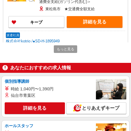
通費全支給(ガソリン代含む)＞
東松島市 ★交通費全額支給
詳細を見る
キープ
派遣社員
株式会社kotrio /●SD-H-1895949
東松島市のサ高住＊シフト融通が利くため子育
もっと見る
て世代から大人気♪
時給2000円〜2500円 ＜日払い有/週払い有/交
通費全支給(ガソリン代含む)＞
あなたにおすすめの求人情報
東松島市内
個別指導講師
詳細を見る
キープ
時給 1,040円〜1,390円
仙台市青葉区
派遣社員
株式会社kotrio /●SD-H-1815669
詳細を見る
とりあえずキープ
東松島市★病院でお掃除/食事の配膳など♪★激
募★
時給1450円〜2062円 ＜日払い有/週払い有/交
ホールスタッフ
通費全支給(ガソリン代含む)＞