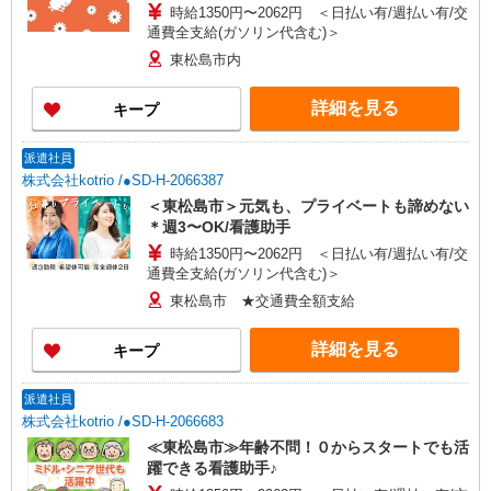
時給1350円〜2062円 ＜日払い有/週払い有/交
通費全支給(ガソリン代含む)＞
東松島市内
詳細を見る
キープ
派遣社員
株式会社kotrio /●SD-H-2066387
＜東松島市＞元気も、プライベートも諦めない
＊週3〜OK/看護助手
時給1350円〜2062円 ＜日払い有/週払い有/交
通費全支給(ガソリン代含む)＞
東松島市 ★交通費全額支給
詳細を見る
キープ
派遣社員
株式会社kotrio /●SD-H-2066683
≪東松島市≫年齢不問！０からスタートでも活
躍できる看護助手♪