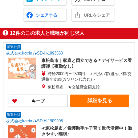
シェアする
URLをシェア
12
件のこの求人と職種が同じ求人
派遣社員
株式会社kotrio /●SD-H-1993530
東松島市｜家庭と両立できる＊デイサービス看
護師【夜勤なし】
時給2000円〜2500円 ＜日払い有/週払い有/交
通費全支給(ガソリン代含む)＞
東松島市 ★交通費全額支給
詳細を見る
キープ
派遣社員
株式会社kotrio /●SD-H-1909208
≪東松島市／看護助手≫子育て世代活躍中！働
きやすい環境♪