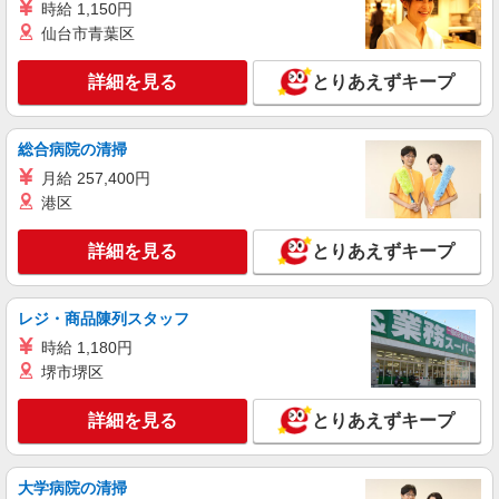
時給 1,150円
東松島市内
仙台市青葉区
詳細を見る
キープ
詳細を見る
とりあえずキープ
派遣社員
株式会社kotrio /●SD-H-1993090
総合病院の清掃
≪日払いOK！≫病院の看護助手＊即日勤務も
月給 257,400円
可能♪
港区
時給1350円〜2062円 ＜日払い有/週払い有/交
通費全支給(ガソリン代含む)＞
詳細を見る
とりあえずキープ
東松島市 ★交通費全額支給
レジ・商品陳列スタッフ
詳細を見る
キープ
時給 1,180円
業務委託
堺市堺区
SOMPOヘルスサポート株式会社 全支援対応コース
保健師・管理栄養士 特定保健指導
詳細を見る
とりあえずキープ
報酬：出来高制 報酬額（消費税抜き）： ・事
業所一括面談(対面) 1日：10,000円〜14,716円 ・
個別訪問(対面) 1件：4,286円〜5,239円 ・遠隔面
大学病院の清掃
【活動エリア】宮城県東松島市及びその周辺