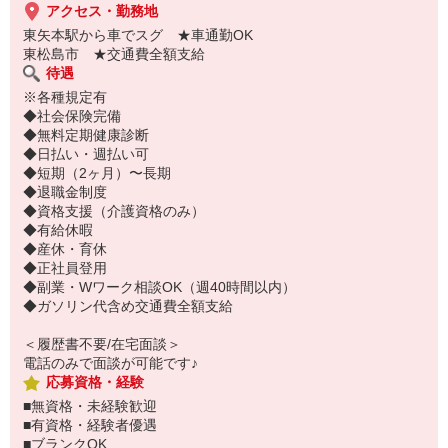
アクセス・勤務地
東矢本駅から車でスグ ★車通勤OK
東松島市 ★交通費全額支給
待遇
※各種規定有
◆社会保険完備
◆無料定期健康診断
◆日払い・週払い可
◆短期（2ヶ月）〜長期
◆退職金制度
◆資格支援（介護資格のみ）
◆有給休暇
◆産休・育休
◆正社員登用
◆副業・Wワーク相談OK（週40時間以内）
◆ガソリン代含め交通費全額支給
＜履歴書不要/在宅面談＞
電話のみで面談が可能です♪
応募資格・経験
■無資格・未経験歓迎
■有資格・経験者優遇
■ブランクOK