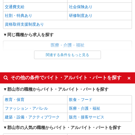
郡山市内｜郡山駅
交通費支給
社会保険あり
社割・特典あり
研修制度あり
詳細を見る
キープ
資格取得支援制度あり
派遣社員
同じ職種から求人を探す
株式会社kotrio /●SD-H-1811723
≪郡山市≫16時帰宅もOK♪病院で補助だけの
医療・介護・福祉
まったり作業
看護師・保健師・看護助手・助産師
関連する条件をもっと見る
時給1450円〜2062円 ＜日払い有/週払い有/交
通費全支給(ガソリン代含む)＞
同じ特徴から求人を探す
福島県郡山市
未経験歓迎
ミドル（40代～）活躍中
その他の条件でバイト・アルバイト・パートを探す
週2～3日勤務OK
深夜
詳細を見る
キープ
郡山市の職種からバイト・アルバイト・パートを探す
交通費支給
社会保険あり
派遣社員
教育・保育
飲食・フード
株式会社kotrio /●SD-H-2066404
ファッション・アパレル
医療・介護・福祉
＜郡山市＞元気も、プライベートも諦めない＊
週3〜OK/看護助手
建築・設備・アクティブワーク
販売・接客サービス
時給1350円〜2062円 ＜日払い有/週払い有/交
郡山市の人気の職種からバイト・アルバイト・パートを探す
通費全支給(ガソリン代含む)＞