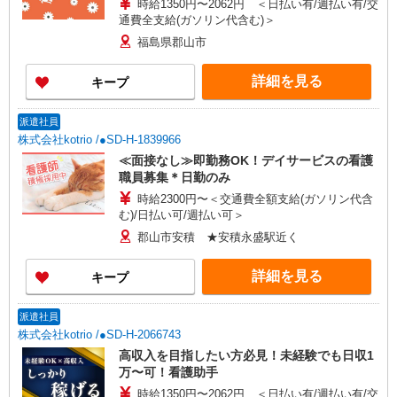
時給1350円〜2062円 ＜日払い有/週払い有/交
通費全支給(ガソリン代含む)＞
福島県郡山市
詳細を見る
キープ
派遣社員
株式会社kotrio /●SD-H-1839966
≪面接なし≫即勤務OK！デイサービスの看護
職員募集＊日勤のみ
時給2300円〜＜交通費全額支給(ガソリン代含
む)/日払い可/週払い可＞
郡山市安積 ★安積永盛駅近く
詳細を見る
キープ
派遣社員
株式会社kotrio /●SD-H-2066743
高収入を目指したい方必見！未経験でも日収1
万〜可！看護助手
時給1350円〜2062円 ＜日払い有/週払い有/交