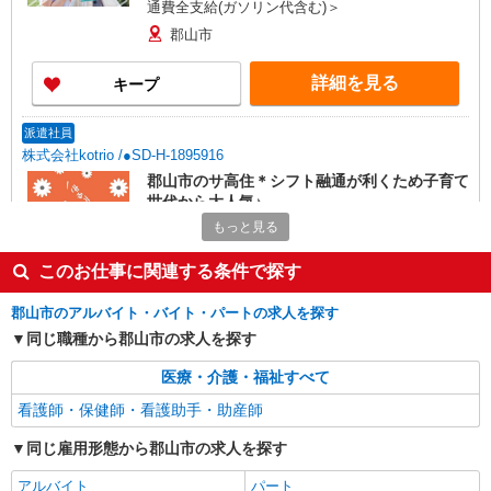
通費全支給(ガソリン代含む)＞
郡山市
詳細を見る
キープ
派遣社員
株式会社kotrio /●SD-H-1895916
郡山市のサ高住＊シフト融通が利くため子育て
世代から大人気♪
もっと見る
時給2000円〜2500円 ＜日払い有/週払い有/交
通費全支給(ガソリン代含む)＞
このお仕事に関連する条件で探す
郡山市内｜郡山駅
郡山市のアルバイト・バイト・パートの求人を探す
詳細を見る
キープ
同じ職種から郡山市の求人を探す
派遣社員
医療・介護・福祉すべて
株式会社kotrio /●SD-H-2066700
看護師・保健師・看護助手・助産師
≪郡山市≫年齢不問！０からスタートでも活躍
できる看護助手♪
同じ雇用形態から郡山市の求人を探す
時給1350円〜2062円 ＜日払い有/週払い有/交
アルバイト
パート
通費全支給(ガソリン代含む)＞