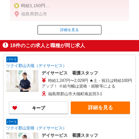
時給1,150円
★週払いOK（規定あり）
福島県郡山市
※給与幅は経験・能力による
詳細を見る
ID：AE0626580453
18
件のこの求人と職種が同じ求人
掲載期間終了
パート
ツクイ郡山大槻（デイサービス）
デイサービス 看護スタッフ
時給1,247円〜2,029円 ★土・祝日は時給100円
アップ！ ※給与幅は資格・経験等による
福島県郡山市大槻町南反田3-1
詳細を見る
キープ
パート
ツクイ郡山安積（デイサービス）
デイサービス 看護スタッフ