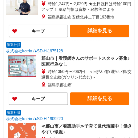
時給1,247円〜2,029円 ★土日祝日は時給100円
アップ！ ※給与幅は資格・経験等による
福島県郡山市安積北井二丁目193番地
詳細を見る
キープ
派遣社員
株式会社kotrio /●SD-H-1975128
郡山市｜看護師さんのサポートスタッフ募集♪
医療行為なし
時給1350円〜2062円 ＜日払い有/週払い有/交
通費全支給(ガソリン代含む)＞
福島県郡山市
詳細を見る
キープ
派遣社員
株式会社kotrio /●SD-H-1909220
≪郡山市／看護助手≫子育て世代活躍中！働き
やすい環境♪