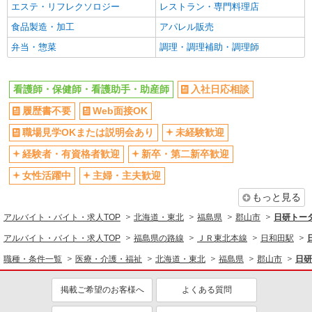
福島県郡山市
エステ・リフレクソロジー
レストラン・専門料理店
食品製造・加工
アパレル販売
詳細を見る
キープ
弁当・惣菜
調理・調理補助・調理師
派遣社員
株式会社kotrio /●SD-H-1993526
看護師・保健師・看護助手・助産師
入社日応相談
郡山市｜家庭と両立できる＊デイサービス看護
履歴書不要
Web面接OK
師【夜勤なし】
時給2000円〜2500円 ＜日払い有/週払い有/交
職場見学OKまたは説明会あり
未経験歓迎
通費全支給(ガソリン代含む)＞
経験者・有資格者歓迎
新卒・第二新卒歓迎
郡山市
女性活躍中
主婦・主夫歓迎
詳細を見る
キープ
もっと見る
アルバイト・バイト・求人TOP
北海道・東北
福島県
郡山市
日研トー
アルバイト
パート
アスケア訪問入浴 郡山
アルバイト・バイト・求人TOP
福島県の路線
ＪＲ東北本線
日和田駅
看護師（訪問入浴）
職種・条件一覧
医療・介護・福祉
北海道・東北
福島県
郡山市
日研
時給1235円〜1335円 ※経験・能力による
アスケア訪問入浴 郡山 福島県郡山市桑野二
掲載ご希望のお客様へ
よくある質問
丁目25番11号 Ｆビル101号室