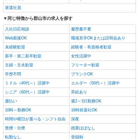
福島県郡山市
派遣社員
同じ特徴から郡山市の求人を探す
詳細を見る
キープ
入社日応相談
履歴書不要
派遣社員
Web面接OK
職場見学OKまたは説明会あり
株式会社kotrio /●SD-H-1983743
未経験歓迎
経験者・有資格者歓迎
郡山市＊看護助手＊日払いOK！推し活の軍資
金も即ゲット◎
新卒・第二新卒歓迎
女性活躍中
時給1350円〜2062円 ＜日払い有/週払い有/交
主婦・主夫歓迎
フリーター歓迎
通費全支給(ガソリン代含む)＞
学歴不問
ブランクOK
福島県郡山市
ミドル（40代～）活躍中
エルダー（50代～）活躍中
詳細を見る
キープ
シニア（60代～）活躍中
昇給あり
週払い
週2～3日勤務OK
派遣社員
株式会社kotrio /●SD-H-1894373
10時～勤務OK
16時前退社OK
郡山市＊医療現場を支える看護助手＊嬉しい高
時間や曜日が選べる・シフト自由
深夜
時給◎研修あり
禁煙・分煙
残業ほぼなし
時給1450円〜2062円 ＜日払い有/週払い有/交
通費全支給(ガソリン代含む)＞
転勤なし
登録制