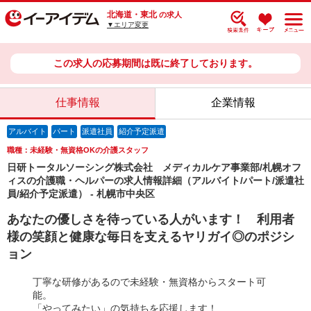
北海道・東北
の求人
▼エリア変更
この求人の応募期間は既に終了しております。
仕事情報
企業情報
アルバイト
パート
派遣社員
紹介予定派遣
職種：未経験・無資格OKの介護スタッフ
日研トータルソーシング株式会社 メディカルケア事業部/札幌オフ
ィスの介護職・ヘルパーの求人情報詳細（アルバイト/パート/派遣社
員/紹介予定派遣） - 札幌市中央区
あなたの優しさを待っている人がいます！ 利用者
様の笑顔と健康な毎日を支えるヤリガイ◎のポジシ
ョン
丁寧な研修があるので未経験・無資格からスタート可
能。
「やってみたい」の気持ちを応援します！