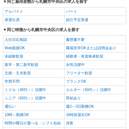
同じ雇用形態から札幌市中央区の求人を探す
アルバイト
パート
派遣社員
株式会社トラストグロース 北海道支社
派遣社員
紹介予定派遣
グループホームでの夜勤専従
同じ特徴から札幌市中央区の求人を探す
【派遣時給】1,350〜1,500円（資格・経験によ
る） 交通費別途支給
入社日応相談
履歴書不要
北海道札幌市中央区北2条東
Web面接OK
職場見学OKまたは説明会あり
未経験歓迎
経験者・有資格者歓迎
詳細を見る
キープ
新卒・第二新卒歓迎
女性活躍中
派遣社員
主婦・主夫歓迎
フリーター歓迎
株式会社トラストグロース 北海道支社
学歴不問
ブランクOK
住宅型有料老人ホームでの介護
ミドル（40代～）活躍中
【派遣時給】1,350〜1,500円（資格・経験によ
エルダー（50代～）活躍中
る） 交通費別途支給
シニア（60代～）活躍中
昇給あり
北海道札幌市中央区南6条西
週払い
週2～3日勤務OK
詳細を見る
10時～勤務OK
16時前退社OK
キープ
時間や曜日が選べる・シフト自由
深夜
派遣社員