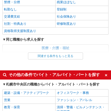
禁煙・分煙
残業ほぼなし
株式会社トラストグロース 北海道支社
転勤なし
登録制
サービス付き高齢者住宅での介護業務
【派遣時給】1,350〜1,500円（資格・経験によ
交通費支給
社会保険あり
る） 交通費別途支給
社割・特典あり
研修制度あり
北海道札幌市中央区南１条西
資格取得支援制度あり
詳細を見る
キープ
同じ職種から求人を探す
医療・介護・福祉
派遣社員
株式会社トラストグロース 北海道支社
介護職・ヘルパー
関連する条件をもっと見る
有料老人ホームでの介護
同じ特徴から求人を探す
【派遣時給】1,350〜1,500円（資格・経験によ
る） 交通費別途支給
未経験歓迎
ミドル（40代～）活躍中
その他の条件でバイト・アルバイト・パートを探す
北海道札幌市中央区南１４条西
週2～3日勤務OK
深夜
札幌市中央区の職種からバイト・アルバイト・パートを探す
交通費支給
社会保険あり
詳細を見る
キープ
建築・設備・アクティブワーク
オフィスワーク・事務
派遣社員
営業
ファッション・アパレル
株式会社トラストグロース 北海道支社
教育・保育
清掃・警備・ビルメンテナンス・
有料老人ホームでの入浴専従