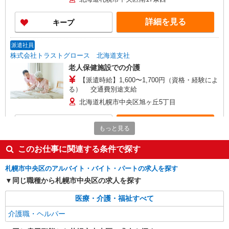
詳細を見る
キープ
派遣社員
株式会社トラストグロース 北海道支社
老人保健施設での介護
【派遣時給】1,600〜1,700円（資格・経験によ
る） 交通費別途支給
北海道札幌市中央区旭ヶ丘5丁目
詳細を見る
キープ
もっと見る
派遣社員
このお仕事に関連する条件で探す
株式会社トラストグロース 北海道支社
札幌市中央区のアルバイト・バイト・パートの求人を探す
特別養護老人ホームでの介護
同じ職種から札幌市中央区の求人を探す
【派遣時給】1,350〜1,500円（資格・経験によ
る） 交通費別途支給
医療・介護・福祉すべて
北海道札幌市中央区旭ヶ丘5丁目
介護職・ヘルパー
詳細を見る
キープ