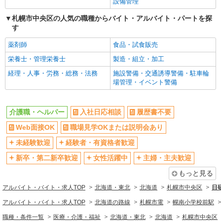
設備管理
【派遣時給】1,200〜1,350円（資格・経験によ
札幌市中央区の人気の職種からバイト・アルバイト・パートを探
る） 交通費別途支給
す
北海道札幌市中央区南8条西
薬剤師
食品・試食販売
詳細を見る
キープ
栄養士・管理栄養士
製造・組立・加工
経理・人事・労務・総務・法務
施設警備・交通誘導警備・駐車輪
派遣社員
場管理・イベント警備
株式会社トラストグロース 北海道支社
サービス付き高齢者向け住宅での介護業務
【派遣時給】1,350〜1,500円（資格・経験によ
介護職・ヘルパー
入社日応相談
履歴書不要
る） 交通費別途支給
Web面接OK
職場見学OKまたは説明会あり
北海道札幌市中央区南18条西
未経験歓迎
経験者・有資格者歓迎
詳細を見る
キープ
新卒・第二新卒歓迎
女性活躍中
主婦・主夫歓迎
もっと見る
派遣社員
株式会社トラストグロース 北海道支社
アルバイト・バイト・求人TOP
北海道・東北
北海道
札幌市中央区
日
小規模多機能型居宅介護事業所での介護
アルバイト・バイト・求人TOP
北海道の路線
札幌市電
幌南小学校前駅
【派遣時給】1,350〜1,500円（資格・経験によ
る） 交通費別途支給
職種・条件一覧
医療・介護・福祉
北海道・東北
北海道
札幌市中央区