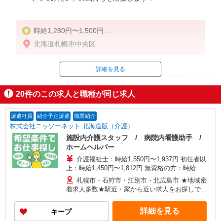
時給1,280円〜1,500円
★週払いOK（規定あり）
北海道札幌市中央区
※給与幅は経験・能力による
詳細を見る
ID：AE0626558652
20
件のこの求人と職種が同じ求人
掲載期間終了
派遣社員
紹介予定派遣
職業紹介
株式会社ニッソーネット 北海道版（介護）
施設内介護スタッフ / 病院内看護助手 /
ホームヘルパー
介護福祉士：時給1,550円〜1,937円 初任者以
上：時給1,450円〜1,812円 無資格の方：時給
1,240円〜1,687円 ※給与幅は勤務先による +交通
札幌市・石狩市・江別市・北広島市 ★地域密
費、諸手当（勤務先による） +0円で介護資格が取
着求人多数★駅近・家から近い求人をお探しでき
れる （別途規定） ★給与日払い制度あり！
ます！
詳細を見る
キープ