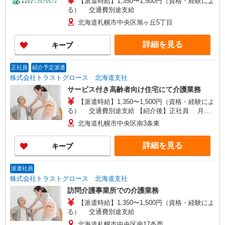
【派遣時給】1,350〜1,500円（資格・経験によ
る） 交通費別途支給
北海道札幌市中央区旭ヶ丘5丁目
詳細を見る
キープ
正社員
紹介予定派遣
株式会社トラストグロース 北海道支社
サービス付き高齢者向け住宅にて介護業務
【派遣時給】1,350〜1,500円（資格・経験によ
る） 交通費別途支給 【紹介後】正社員 月
給：178,000〜245,000円（資格・経験による）
北海道札幌市中央区南3条東
夜勤手当：6,000円/回 皆勤手当：6,000円/月
住宅手当：10,000円/月 （世帯主・準世帯主のみ）
詳細を見る
キープ
燃料手当：5,000円〜15,000円/月（10月〜翌3月
毎月支給） 処遇改善手当：15,000円〜 賞与：
年2回 ※最長6ヶ月の派遣期間満了後、双方合意の
派遣社員
上直接雇用へ移行予定
株式会社トラストグロース 北海道支社
訪問介護事業所での介護業務
【派遣時給】1,350〜1,500円（資格・経験によ
る） 交通費別途支給
北海道札幌市中央区南17条西