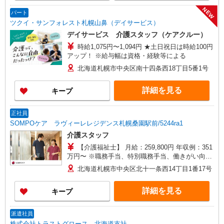
NEW
パート
ツクイ・サンフォレスト札幌山鼻（デイサービス）
デイサービス 介護スタッフ（ケアクルー）
時給1,075円〜1,094円 ★土日祝日は時給100円
アップ！ ※給与幅は資格・経験等による
北海道札幌市中央区南十四条西18丁目5番1号
詳細を見る
キープ
正社員
SOMPOケア ラヴィーレレジデンス札幌桑園駅前/5244ra1
介護スタッフ
【介護福祉士】 月給：259,800円 年収例：351
万円〜 ※職務手当、特別職務手当、働きがい向上
手当、日祝手当（月平均2回分）、夜勤手当（月平
北海道札幌市中央区北十一条西14丁目1番17号
均5回分）等、毎月平均的に支払われる手当を含み
ます。 ■オンコール手当（1,000円/日）あり ◎残
詳細を見る
キープ
業時は別途時間外手当支給（超過1分〜） ◎賞
与 基本給2.08ヶ月分/年支給
派遣社員
株式会社トラストグロース 北海道支社