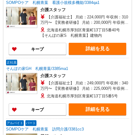
SOMPOケア 札幌青葉 看護小規模多機能/3384qa1
介護スタッフ
【介護福祉士】 月給：224,000円 年収例：310
万円〜 【実務者研修】 月給：200,000円 年収例：
275万円〜 【初任者研修・無資格】 月給：
北海道札幌市厚別区青葉町13丁目5番40号
194,000円 年収例：270万円〜 ※職務手当、働き
【そんぽの家S 札幌青葉】建物内
がい向上手当、日祝手当（月平均2回分）等、毎月
平均的に支払われる手当を含みます。 ※介護福祉
詳細を見る
キープ
士のみ、特別職務手当も含む ※深夜勤手当別途支
給：4,000円/回 ◎残業時は別途時間外手当支給
（超過1分〜） ◎賞与 基本給2.08ヶ月分/年支給
正社員
そんぽの家GH 札幌青葉/3385ma1
介護スタッフ
【介護福祉士】 月給：249,000円 年収例：340
万円〜 【実務者研修】 月給：225,000円 年収例：
305万円〜 【初任者研修・無資格】 月給：
北海道札幌市厚別区青葉町13丁目5番5号
219,000円 年収例：300万円〜 ※職務手当、働き
がい向上手当、日祝手当（月平均2回分）、夜勤手
詳細を見る
キープ
当（月平均5回分）等、毎月平均的に支払われる手
当を含みます。 ※介護福祉士のみ、特別職務手当
も含む ◎残業時は別途時間外手当支給（超過1
アルバイト
パート
分〜） ◎賞与 基本給2.08ヶ月分/年支給
SOMPOケア 札幌青葉 訪問介護/3381cc3