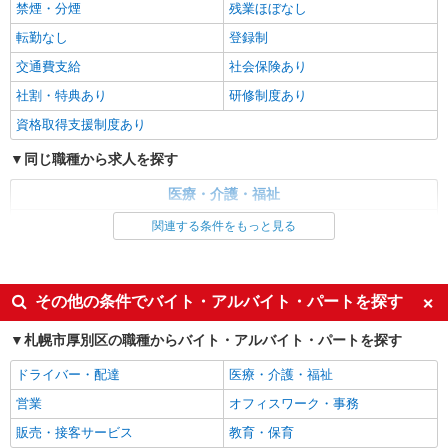
禁煙・分煙
残業ほぼなし
派遣社員
転勤なし
登録制
株式会社トラストグロース 北海道支社
交通費支給
社会保険あり
グループホームでの夜勤専従業務
社割・特典あり
研修制度あり
【派遣時給】1,350〜1,500円（資格・経験によ
る） 交通費別途支給
資格取得支援制度あり
北海道札幌市厚別区厚別西四条
同じ職種から求人を探す
詳細を見る
キープ
医療・介護・福祉
介護職・ヘルパー
関連する条件をもっと見る
派遣社員
株式会社トラストグロース 北海道支社
同じ特徴から求人を探す
グループホームでの介護業務（夜勤専従）
未経験歓迎
ミドル（40代～）活躍中
その他の条件でバイト・アルバイト・パートを探す
【派遣時給】1,350〜1,500円（資格・経験によ
る） 交通費別途支給
週2～3日勤務OK
深夜
札幌市厚別区の職種からバイト・アルバイト・パートを探す
北海道札幌市厚別区厚別北1条
交通費支給
社会保険あり
ドライバー・配達
医療・介護・福祉
詳細を見る
キープ
営業
オフィスワーク・事務
販売・接客サービス
教育・保育
派遣社員