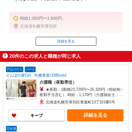
時給1,350円〜1,500円
北海道札幌市厚別区
◆無資格・経験者：時給1,350円〜
◆初任者研修：時給1,350円〜
◆介護福祉士：時給1,500円〜
詳細を見る
ID：AE0626558607
※経験者は3ヶ月以上
20
件のこの求人と職種が同じ求人
※給与幅は経験・能力による
掲載期間終了
★週払いOK（規定あり）
アルバイト
パート
そんぽの家GH 札幌青葉/3385mb2
介護職（夜勤専従）
★夜勤：1勤務23,720円〜25,320円（時給制・
夜勤手当含む） 時給：1,170円（介護福祉士：
1,250円） ◎週20時間以上勤務（社保加入者）の
北海道札幌市厚別区青葉町13丁目5番5号
場合 時給：1,190円（介護福祉士：1,270円）
詳細を見る
キープ
正社員