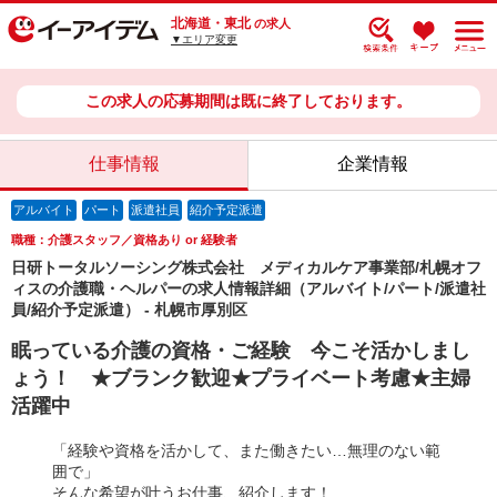
北海道・東北
の求人
▼エリア変更
この求人の応募期間は既に終了しております。
仕事情報
企業情報
アルバイト
パート
派遣社員
紹介予定派遣
職種：介護スタッフ／資格あり or 経験者
日研トータルソーシング株式会社 メディカルケア事業部/札幌オフ
ィスの介護職・ヘルパーの求人情報詳細（アルバイト/パート/派遣社
員/紹介予定派遣） - 札幌市厚別区
眠っている介護の資格・ご経験 今こそ活かしまし
ょう！ ★ブランク歓迎★プライベート考慮★主婦
活躍中
「経験や資格を活かして、また働きたい…無理のない範
囲で」
そんな希望が叶うお仕事、紹介します！