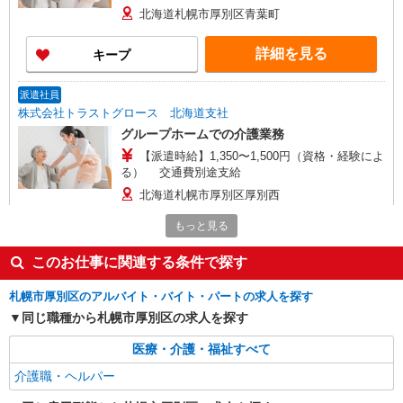
北海道札幌市厚別区青葉町
詳細を見る
キープ
派遣社員
株式会社トラストグロース 北海道支社
グループホームでの介護業務
【派遣時給】1,350〜1,500円（資格・経験によ
る） 交通費別途支給
北海道札幌市厚別区厚別西
もっと見る
詳細を見る
キープ
このお仕事に関連する条件で探す
派遣社員
株式会社トラストグロース 北海道支社
札幌市厚別区のアルバイト・バイト・パートの求人を探す
グループホームでの介護業務
同じ職種から札幌市厚別区の求人を探す
【派遣時給】1,350〜1,500円（資格・経験によ
医療・介護・福祉すべて
る） 交通費別途支給
介護職・ヘルパー
北海道札幌市厚別区上野幌１条