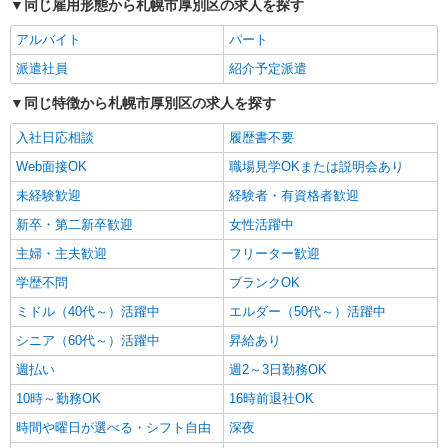
同じ雇用形態から札幌市厚別区の求人を探す
詳細を見る
キープ
アルバイト
パート
派遣社員
派遣社員
紹介予定派遣
株式会社トラストグロース 北海道支社
同じ特徴から札幌市厚別区の求人を探す
介護老人保健施設での介護業務
【派遣時給】1,350〜1,500円（資格・経験によ
入社日応相談
履歴書不要
る） 交通費別途支給
Web面接OK
職場見学OKまたは説明会あり
北海道札幌市厚別区山本
未経験歓迎
経験者・有資格者歓迎
詳細を見る
キープ
新卒・第二新卒歓迎
女性活躍中
主婦・主夫歓迎
フリーター歓迎
派遣社員
株式会社トラストグロース 北海道支社
学歴不問
ブランクOK
介護付有料老人ホームでの介護業務（夜勤専
ミドル（40代～）活躍中
エルダー（50代～）活躍中
従）
シニア（60代～）活躍中
昇給あり
【派遣時給】1,350〜1,500円（資格・経験によ
る） 交通費別途支給
週払い
週2～3日勤務OK
北海道札幌市厚別区青葉町
10時～勤務OK
16時前退社OK
時間や曜日が選べる・シフト自由
深夜
詳細を見る
キープ