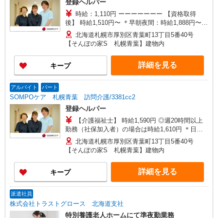
登録ヘルパー
時給：1,110円 ーーーーーーー 【資格取得
後】 時給1,510円〜 ＊早朝夜間：時給1,888円〜
＊日曜祝日：時給1,810円〜 ーーーーーーー
北海道札幌市厚別区青葉町13丁目5番40号
【そんぽの家S 札幌青葉】建物内
詳細を見る
キープ
アルバイト
パート
SOMPOケア 札幌青葉 訪問介護/3381cc2
登録ヘルパー
【介護福祉士】 時給1,590円 ◎週20時間以上
勤務（社保加入者）の場合は時給1,610円 ＊日曜
祝日：時給1,890円〜 【実務者研修・初任者研修
北海道札幌市厚別区青葉町13丁目5番40号
（ヘルパー1級・2級）】 時給1,510円 ◎週20時間
【そんぽの家S 札幌青葉】建物内
以上勤務（社保加入者）の場合は時給1,530円 ＊
日曜祝日：時給1,810円〜 ◎身体介助、生活援助
詳細を見る
キープ
が同時給 ◎キャンセル手当：職務時給の60％支給
派遣社員
株式会社トラストグロース 北海道支社
特別養護老人ホームにて準夜勤業務