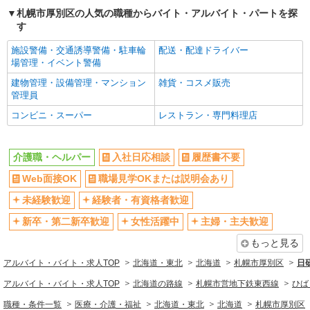
株式会社トラストグロース 北海道支社
札幌市厚別区の人気の職種からバイト・アルバイト・パートを探
病院での介護業務
す
【派遣時給】1,200〜1,350円（資格・経験によ
施設警備・交通誘導警備・駐車輪
る） 交通費別途支給
配送・配達ドライバー
場管理・イベント警備
北海道札幌市厚別区大谷地東５丁目
建物管理・設備管理・マンション
雑貨・コスメ販売
管理員
詳細を見る
キープ
コンビニ・スーパー
レストラン・専門料理店
派遣社員
株式会社トラストグロース 北海道支社
介護職・ヘルパー
入社日応相談
履歴書不要
グループホームでの介護業務
【派遣時給】1,350〜1,500円（資格・経験によ
Web面接OK
職場見学OKまたは説明会あり
る） 交通費別途支給
未経験歓迎
経験者・有資格者歓迎
北海道札幌市厚別区厚別北1条
新卒・第二新卒歓迎
女性活躍中
主婦・主夫歓迎
詳細を見る
キープ
もっと見る
アルバイト・バイト・求人TOP
北海道・東北
北海道
札幌市厚別区
日
派遣社員
株式会社トラストグロース 北海道支社
アルバイト・バイト・求人TOP
北海道の路線
札幌市営地下鉄東西線
ひば
介護老人保健施設での介護業務
職種・条件一覧
医療・介護・福祉
北海道・東北
北海道
札幌市厚別区