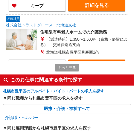
29,500〜32,500円 固定残業代なし 通勤手当：
詳細を見る
キープ
実費支給（上限月額20,000円） 夜勤手当：
8,500円／回 役職手当：8,000〜50,000円 早・
遅手当：150円／時間（6時〜8時、18時〜20時）
派遣社員
昇給：あり 賞与：年2回（前年度実績） 試
株式会社トラストグロース 北海道支社
用期間あり （3ヶ月）同条件
住宅型有料老人ホームでの介護業務
【派遣時給】1,350〜1,500円（資格・経験によ
る） 交通費別途支給
北海道札幌市豊平区月寒西1条
詳細を見る
キープ
もっと見る
派遣社員
このお仕事に関連する条件で探す
株式会社トラストグロース 北海道支社
札幌市豊平区のアルバイト・バイト・パートの求人を探す
住宅型有料老人ホームにて介護業務
同じ職種から札幌市豊平区の求人を探す
【派遣時給】1,350〜1,500円（資格・経験によ
る） 交通費別途支給
医療・介護・福祉すべて
札幌市豊平区西岡3条
介護職・ヘルパー
詳細を見る
キープ
同じ雇用形態から札幌市豊平区の求人を探す