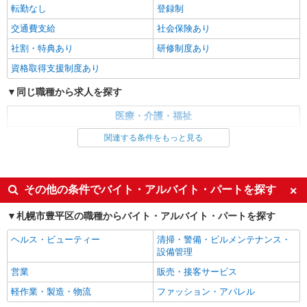
転勤なし
登録制
グループホームでの介護業務
【派遣時給】1,350〜1,500円（資格・経験によ
交通費支給
社会保険あり
る） 交通費別途支給
社割・特典あり
研修制度あり
北海道札幌市豊平区月寒東２条
資格取得支援制度あり
詳細を見る
キープ
同じ職種から求人を探す
医療・介護・福祉
派遣社員
株式会社トラストグロース 北海道支社
介護職・ヘルパー
関連する条件をもっと見る
有料老人ホームでの介護
同じ特徴から求人を探す
【派遣時給】1,350〜1,500円（資格・経験によ
る） 交通費別途支給
未経験歓迎
ミドル（40代～）活躍中
その他の条件でバイト・アルバイト・パートを探す
北海道札幌市豊平区西岡4条
週2～3日勤務OK
深夜
札幌市豊平区の職種からバイト・アルバイト・パートを探す
交通費支給
社会保険あり
詳細を見る
キープ
ヘルス・ビューティー
清掃・警備・ビルメンテナンス・
設備管理
派遣社員
株式会社トラストグロース 北海道支社
営業
販売・接客サービス
グループホームでの介護業務
軽作業・製造・物流
ファッション・アパレル
【派遣時給】1,350〜1,500円（資格・経験によ