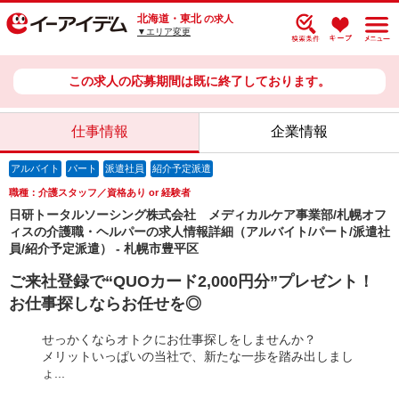
北海道・東北
の求人
▼エリア変更
この求人の応募期間は既に終了しております。
仕事情報
企業情報
アルバイト
パート
派遣社員
紹介予定派遣
職種：介護スタッフ／資格あり or 経験者
日研トータルソーシング株式会社 メディカルケア事業部/札幌オフ
ィスの介護職・ヘルパーの求人情報詳細（アルバイト/パート/派遣社
員/紹介予定派遣） - 札幌市豊平区
ご来社登録で“QUOカード2,000円分”プレゼント！
お仕事探しならお任せを◎
せっかくならオトクにお仕事探しをしませんか？
メリットいっぱいの当社で、新たな一歩を踏み出しまし
ょ...