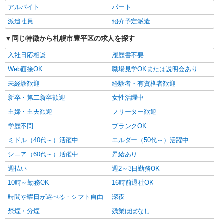
アルバイト
パート
派遣社員
株式会社トラストグロース 北海道支社
派遣社員
紹介予定派遣
デイサービスセンターでの介護業務
同じ特徴から札幌市豊平区の求人を探す
【派遣時給】1,350〜1,500円（資格・経験によ
る） 交通費別途支給
入社日応相談
履歴書不要
北海道札幌市豊平区月寒東3条
Web面接OK
職場見学OKまたは説明会あり
未経験歓迎
経験者・有資格者歓迎
詳細を見る
キープ
新卒・第二新卒歓迎
女性活躍中
派遣社員
主婦・主夫歓迎
フリーター歓迎
株式会社トラストグロース 北海道支社
学歴不問
ブランクOK
グループホームでの介護業務
ミドル（40代～）活躍中
【派遣時給】1,350〜1,500円（資格・経験によ
エルダー（50代～）活躍中
る） 交通費別途支給
シニア（60代～）活躍中
昇給あり
北海道札幌市豊平区平岸八条
週払い
週2～3日勤務OK
詳細を見る
10時～勤務OK
16時前退社OK
キープ
時間や曜日が選べる・シフト自由
深夜
派遣社員
禁煙・分煙
残業ほぼなし
株式会社トラストグロース 北海道支社