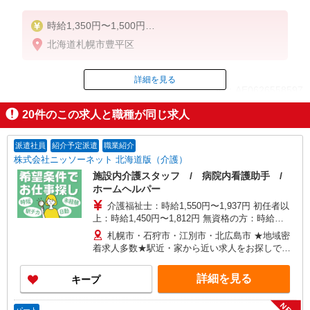
時給1,350円〜1,500円
北海道札幌市豊平区
◆無資格・経験者：時給1,350円〜
◆初任者研修：時給1,350円〜
◆介護福祉士：時給1,500円〜
詳細を見る
ID：AE0626558597
※経験者は3ヶ月以上
20
件のこの求人と職種が同じ求人
※給与幅は経験・能力による
掲載期間終了
★週払いOK（規定あり）
派遣社員
紹介予定派遣
職業紹介
株式会社ニッソーネット 北海道版（介護）
施設内介護スタッフ / 病院内看護助手 /
ホームヘルパー
介護福祉士：時給1,550円〜1,937円 初任者以
上：時給1,450円〜1,812円 無資格の方：時給
1,240円〜1,687円 ※給与幅は勤務先による +交通
札幌市・石狩市・江別市・北広島市 ★地域密
費、諸手当（勤務先による） +0円で介護資格が取
着求人多数★駅近・家から近い求人をお探しでき
れる （別途規定） ★給与日払い制度あり！
ます！
詳細を見る
キープ