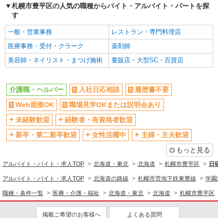
札幌市豊平区の人気の職種からバイト・アルバイト・パートを探
る） 交通費別途支給
す
北海道札幌市豊平区月寒東2条
一般・営業事務
レストラン・専門料理店
詳細を見る
キープ
医療事務・受付・クラーク
薬剤師
美容師・ネイリスト・まつげ施術
量販店・大型SC・百貨店
派遣社員
株式会社トラストグロース 北海道支社
看護小規模ホームでの介護業務
介護職・ヘルパー
入社日応相談
履歴書不要
【派遣時給】1,350〜1,500円（資格・経験によ
る） 交通費別途支給
Web面接OK
職場見学OKまたは説明会あり
北海道札幌市豊平区平岸７条
未経験歓迎
経験者・有資格者歓迎
新卒・第二新卒歓迎
女性活躍中
主婦・主夫歓迎
詳細を見る
キープ
もっと見る
派遣社員
アルバイト・バイト・求人TOP
北海道・東北
北海道
札幌市豊平区
日
株式会社トラストグロース 北海道支社
アルバイト・バイト・求人TOP
北海道の路線
札幌市営地下鉄東豊線
学園
グループホームでの介護
【派遣時給】1,350〜1,500円（資格・経験によ
職種・条件一覧
医療・介護・福祉
北海道・東北
北海道
札幌市豊平区
る） 交通費別途支給
北海道札幌市豊平区月寒西１条
掲載ご希望のお客様へ
よくある質問