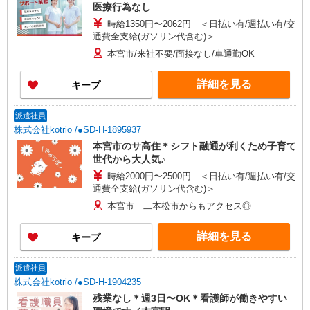
医療行為なし
時給1350円〜2062円 ＜日払い有/週払い有/交
通費全支給(ガソリン代含む)＞
本宮市/来社不要/面接なし/車通勤OK
詳細を見る
キープ
派遣社員
株式会社kotrio /●SD-H-1895937
本宮市のサ高住＊シフト融通が利くため子育て
世代から大人気♪
時給2000円〜2500円 ＜日払い有/週払い有/交
通費全支給(ガソリン代含む)＞
本宮市 二本松市からもアクセス◎
詳細を見る
キープ
派遣社員
株式会社kotrio /●SD-H-1904235
残業なし＊週3日〜OK＊看護師が働きやすい