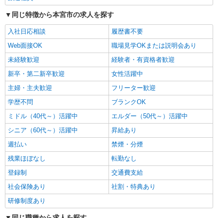
時給1350円〜2062円 ＜日払い有/週払い有/交
同じ特徴から本宮市の求人を探す
通費全支給(ガソリン代含む)＞
本宮市 二本松市からもアクセス◎
入社日応相談
履歴書不要
Web面接OK
職場見学OKまたは説明会あり
詳細を見る
キープ
未経験歓迎
経験者・有資格者歓迎
新卒・第二新卒歓迎
女性活躍中
派遣社員
株式会社kotrio /●SD-H-1993561
主婦・主夫歓迎
フリーター歓迎
本宮市｜家庭と両立できる＊デイサービス看護
学歴不問
ブランクOK
師【夜勤なし】
ミドル（40代～）活躍中
時給2000円〜2500円 ＜日払い有/週払い有/交
エルダー（50代～）活躍中
通費全支給(ガソリン代含む)＞
シニア（60代～）活躍中
昇給あり
本宮市/来社不要/面接なし/車通勤OK
週払い
禁煙・分煙
詳細を見る
残業ほぼなし
転勤なし
キープ
登録制
交通費支給
派遣社員
社会保険あり
社割・特典あり
株式会社kotrio /●SD-H-2066379
研修制度あり
＜本宮市＞元気も、プライベートも諦めない＊
週3〜OK/看護助手
同じ職種から求人を探す