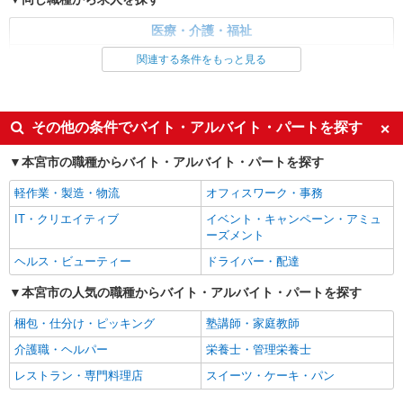
時給1350円〜2062円 ＜日払い有/週払い有/交
通費全支給(ガソリン代含む)＞
医療・介護・福祉
福島県本宮市本宮字南町裡
看護師・保健師・看護助手・助産師
関連する条件をもっと見る
詳細を見る
同じ特徴から求人を探す
キープ
未経験歓迎
ミドル（40代～）活躍中
その他の条件でバイト・アルバイト・パートを探す
業務委託
交通費支給
社会保険あり
SOMPOヘルスサポート株式会社 全支援対応コース
本宮市の職種からバイト・アルバイト・パートを探す
保健師・管理栄養士 特定保健指導
報酬：出来高制 報酬額（消費税抜き）： ・事
軽作業・製造・物流
オフィスワーク・事務
業所一括面談(対面) 1日：10,000円〜14,716円 ・
IT・クリエイティブ
イベント・キャンペーン・アミュ
個別訪問(対面) 1件：4,286円〜5,239円 ・遠隔面
【活動エリア】福島県本宮市及びその周辺
ーズメント
談 1件：1,500〜1,691円 ・電話支援 1件：
1,000円〜1,429円 ・ICTメール支援 1件：500円
ヘルス・ビューティー
ドライバー・配達
詳細を見る
キープ
※上記金額に消費税を加えた金額をお支払いいた
します ※交通費・電話代は弊社負担。その他、支
本宮市の人気の職種からバイト・アルバイト・パートを探す
援内容により細則あり。
梱包・仕分け・ピッキング
塾講師・家庭教師
介護職・ヘルパー
栄養士・管理栄養士
レストラン・専門料理店
スイーツ・ケーキ・パン