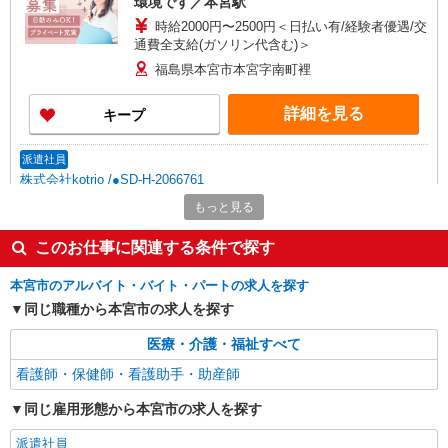
環境です／本宮駅
時給2000円〜2500円＜日払い有/経験者優遇/交
通費全支給(ガソリン代含む)＞
福島県本宮市本宮字南町裡
詳細を見る
キープ
派遣社員
株式会社kotrio /●SD-H-2066761
≪本宮市≫未経験・無資格から看護助手へ挑
もっと見る
戦！シフト相談OK♪
このお仕事に関連する条件で探す
時給1350円〜2062円 ＜日払い有/週払い有/交
通費全支給(ガソリン代含む)＞
本宮市のアルバイト・バイト・パートの求人を探す
福島県本宮市本宮字南町裡
同じ職種から本宮市の求人を探す
詳細を見る
キープ
医療・介護・福祉すべて
看護師・保健師・看護助手・助産師
派遣社員
株式会社kotrio /●SD-H-1983721
同じ雇用形態から本宮市の求人を探す
本宮市＊看護助手＊日払いOK！推し活の軍資
金も即ゲット◎
派遣社員