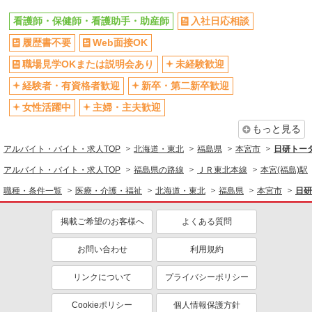
看護師・保健師・看護助手・助産師
入社日応相談
履歴書不要
Web面接OK
職場見学OKまたは説明会あり
未経験歓迎
経験者・有資格者歓迎
新卒・第二新卒歓迎
女性活躍中
主婦・主夫歓迎
もっと見る
アルバイト・バイト・求人TOP
北海道・東北
福島県
本宮市
日研トー
アルバイト・バイト・求人TOP
福島県の路線
ＪＲ東北本線
本宮(福島)駅
職種・条件一覧
医療・介護・福祉
北海道・東北
福島県
本宮市
日研
掲載ご希望のお客様へ
よくある質問
お問い合わせ
利用規約
リンクについて
プライバシーポリシー
Cookieポリシー
個人情報保護方針