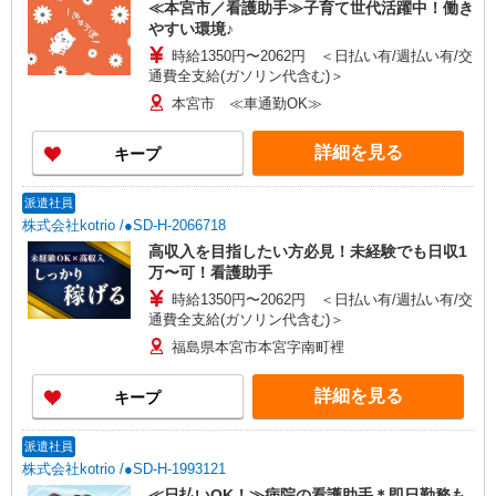
≪本宮市／看護助手≫子育て世代活躍中！働き
やすい環境♪
時給1350円〜2062円 ＜日払い有/週払い有/交
通費全支給(ガソリン代含む)＞
本宮市 ≪車通勤OK≫
詳細を見る
キープ
派遣社員
株式会社kotrio /●SD-H-2066718
高収入を目指したい方必見！未経験でも日収1
万〜可！看護助手
時給1350円〜2062円 ＜日払い有/週払い有/交
通費全支給(ガソリン代含む)＞
福島県本宮市本宮字南町裡
詳細を見る
キープ
派遣社員
株式会社kotrio /●SD-H-1993121
≪日払いOK！≫病院の看護助手＊即日勤務も