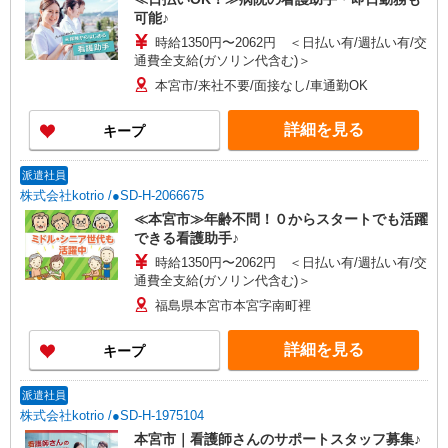
可能♪
時給1350円〜2062円 ＜日払い有/週払い有/交
通費全支給(ガソリン代含む)＞
本宮市/来社不要/面接なし/車通勤OK
詳細を見る
キープ
派遣社員
株式会社kotrio /●SD-H-2066675
≪本宮市≫年齢不問！０からスタートでも活躍
できる看護助手♪
時給1350円〜2062円 ＜日払い有/週払い有/交
通費全支給(ガソリン代含む)＞
福島県本宮市本宮字南町裡
詳細を見る
キープ
派遣社員
株式会社kotrio /●SD-H-1975104
本宮市｜看護師さんのサポートスタッフ募集♪