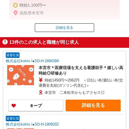
時給1,100円〜
福島県本宮市
詳細を見る
ID：AE0625535393
13
件のこの求人と職種が同じ求人
掲載期間終了
派遣社員
株式会社kotrio /●SD-H-1894394
本宮市＊医療現場を支える看護助手＊嬉しい高
時給◎研修あり
時給1450円〜2062円 ＜日払い有/週払い有/交
通費全支給(ガソリン代含む)＞
本宮市 二本松市からもアクセス◎
詳細を見る
キープ
派遣社員
株式会社kotrio /●SD-H-1909202