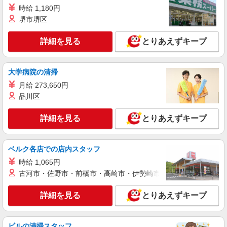
詳細を見る
キープ
時給 1,180円
堺市堺区
アルバイト
パート
株式会社グランベルホテル 洞爺サンパレスリゾート＆スパ
詳細を見る
とりあえずキープ
調理スタッフ
時給1,100円＋交通費規定支給（上限35,000円
迄／月）
大学病院の清掃
北海道有珠郡壮瞥町字洞爺湖温泉7-1
月給 273,650円
品川区
詳細を見る
キープ
詳細を見る
とりあえずキープ
ベルク各店での店内スタッフ
時給 1,065円
古河市・佐野市・前橋市・高崎市・伊勢崎市・太田市・館林市・
詳細を見る
とりあえずキープ
ビルの清掃スタッフ