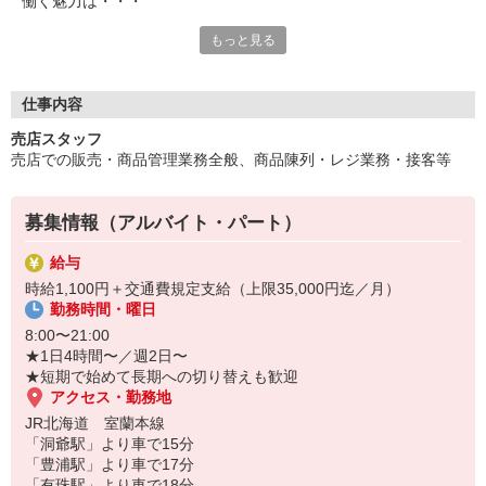
働く魅力は・・・
もっと見る
＜未経験OK＞
お任せするのは、売店での販売・接客・商品管理業務など。
業務はイチから丁寧にお教えするので、安心してチャレンジして
いただけます。
仕事内容
売店スタッフ
＜週2日〜／1日4h〜OK＞
売店での販売・商品管理業務全般、商品陳列・レジ業務・接客等
シフトがとっても柔軟なので、ライフスタイルに合わせて働きた
い方におすすめ。
フルタイム勤務はもちろん、扶養内で働きたいシュフさん、Wワ
募集情報（アルバイト・パート）
ーク希望のフリーターさん、みなさん大歓迎です。
給与
＜正社員登用制度あり＞
時給1,100円＋交通費規定支給（上限35,000円迄／月）
意欲があれば、正社員へのキャリアアップも目指せる好環境！
勤務時間・曜日
将来を見据えた働き方が叶います◎
8:00〜21:00
★1日4時間〜／週2日〜
★短期で始めて長期への切り替えも歓迎
アクセス・勤務地
JR北海道 室蘭本線
「洞爺駅」より車で15分
「豊浦駅」より車で17分
「有珠駅」より車で18分