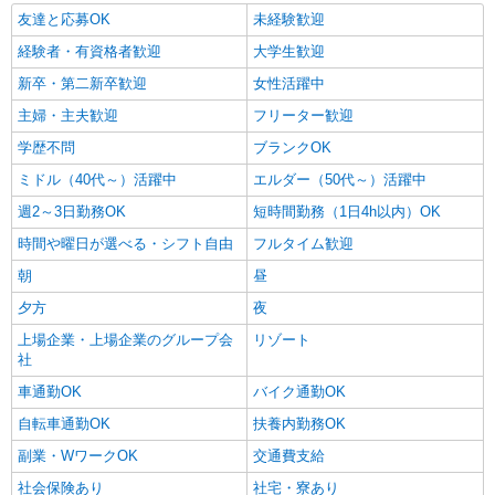
友達と応募OK
未経験歓迎
経験者・有資格者歓迎
大学生歓迎
新卒・第二新卒歓迎
女性活躍中
主婦・主夫歓迎
フリーター歓迎
学歴不問
ブランクOK
ミドル（40代～）活躍中
エルダー（50代～）活躍中
週2～3日勤務OK
短時間勤務（1日4h以内）OK
時間や曜日が選べる・シフト自由
フルタイム歓迎
朝
昼
夕方
夜
上場企業・上場企業のグループ会
リゾート
社
車通勤OK
バイク通勤OK
自転車通勤OK
扶養内勤務OK
副業・WワークOK
交通費支給
社会保険あり
社宅・寮あり