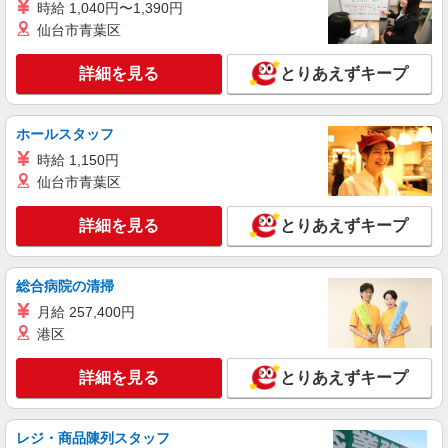
時給 1,040円〜1,390円
詳細を見る
仙台市青葉区
キープ
詳細を見る
とりあえずキープ
アルバイト
パート
株式会社グランベルホテル 洞爺サンパレスリゾート＆スパ
レストランスタッフ
ホールスタッフ
時給1,100円＋交通費規定支給（上限35,000円
時給 1,150円
迄／月）
仙台市青葉区
北海道有珠郡壮瞥町字洞爺湖温泉7-1
詳細を見る
とりあえずキープ
詳細を見る
キープ
アルバイト
パート
総合病院の清掃
株式会社グランベルホテル 洞爺サンパレスリゾート＆スパ
月給 257,400円
フロント
港区
時給1,100円＋交通費規定支給（上限35,000円
迄／月）
詳細を見る
とりあえずキープ
洞爺サンパレスリゾート＆スパ 北海道有珠郡
壮瞥町字洞爺湖温泉7-1
レジ・商品陳列スタッフ