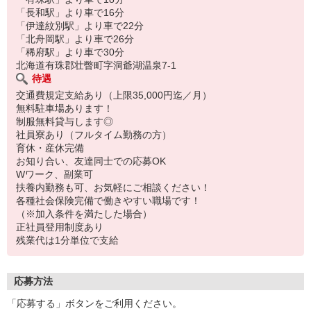
「長和駅」より車で16分
「伊達紋別駅」より車で22分
「北舟岡駅」より車で26分
「稀府駅」より車で30分
北海道有珠郡壮瞥町字洞爺湖温泉7-1
待遇
交通費規定支給あり（上限35,000円迄／月）
無料駐車場あります！
制服無料貸与します◎
社員寮あり（フルタイム勤務の方）
育休・産休完備
お知り合い、友達同士での応募OK
Wワーク、副業可
扶養内勤務も可、お気軽にご相談ください！
各種社会保険完備で働きやすい職場です！
（※加入条件を満たした場合）
正社員登用制度あり
残業代は1分単位で支給
応募方法
「応募する」ボタンをご利用ください。