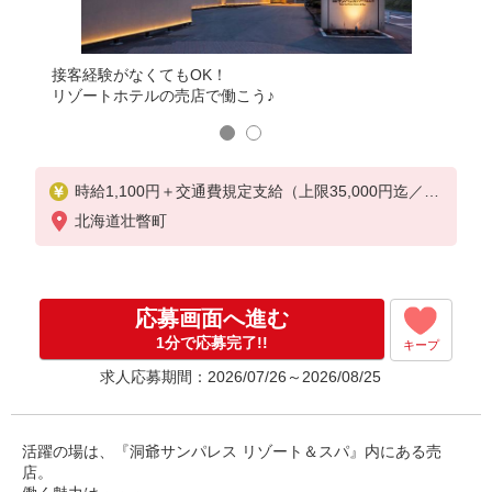
接客経験がなくてもOK！
友だち
リゾートホテルの売店で働こう♪
働き方
時給1,100円＋交通費規定支給（上限35,000円迄／月
）
北海道壮瞥町
応募画面へ進む
1分で応募完了!!
キープ
求人応募期間：2026/07/26～2026/08/25
活躍の場は、『洞爺サンパレス リゾート＆スパ』内にある売
店。