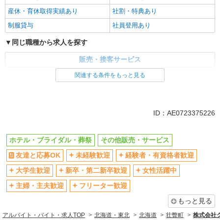
産休・育休取得実績あり
社割・特典あり
制服貸与
社員登用あり
同じ職種から求人を探す
販売・接客サービス
関連する条件をもっと見る
同じ特徴から求人を探す
未経験歓迎
大学生歓迎
ミドル（40代～）活躍中
週2～3日勤務OK
ID：AE0723375226
短時間勤務（1日4h以内）OK
上場企業・上場企業のグループ会
社
ホテル・ブライダル・葬祭
その他販売・サービス
車通勤OK
扶養内勤務OK
友達と応募OK
未経験歓迎
経験者・有資格者歓迎
副業・WワークOK
交通費支給
大学生歓迎
新卒・第二新卒歓迎
女性活躍中
社会保険あり
社宅・寮あり
主婦・主夫歓迎
フリーター歓迎
産休・育休取得実績あり
社員登用あり
もっと見る
アルバイト・バイト・求人TOP
北海道・東北
北海道
壮瞥町
株式会社