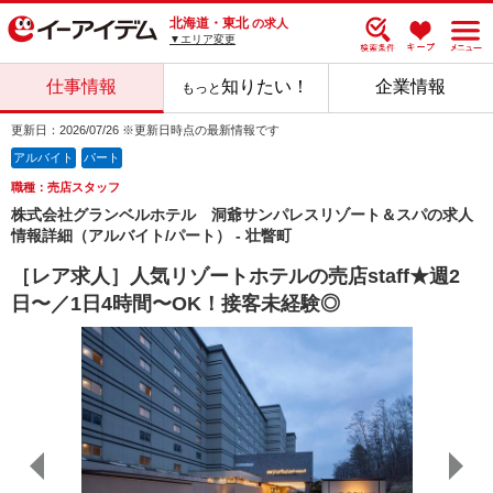
北海道・東北
の求人
▼エリア変更
仕事情報
知りたい！
企業情報
もっと
更新日：2026/07/26 ※更新日時点の最新情報です
アルバイト
パート
職種：売店スタッフ
株式会社グランベルホテル 洞爺サンパレスリゾート＆スパの求人
情報詳細（アルバイト/パート） - 壮瞥町
［レア求人］人気リゾートホテルの売店staff★週2
日〜／1日4時間〜OK！接客未経験◎