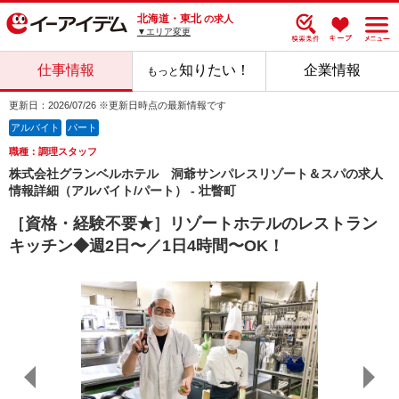
北海道・東北
の求人
▼エリア変更
仕事情報
知りたい！
企業情報
もっと
更新日：2026/07/26 ※更新日時点の最新情報です
アルバイト
パート
職種：調理スタッフ
株式会社グランベルホテル 洞爺サンパレスリゾート＆スパの求人
情報詳細（アルバイト/パート） - 壮瞥町
［資格・経験不要★］リゾートホテルのレストラン
キッチン◆週2日〜／1日4時間〜OK！