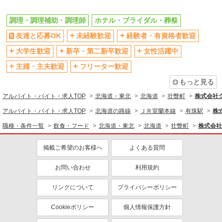
未経験歓迎
大学生歓迎
ミドル（40代～）活躍中
週2～3日勤務OK
調理・調理補助・調理師
ホテル・ブライダル・葬祭
短時間勤務（1日4h以内）OK
上場企業・上場企業のグループ会
友達と応募OK
未経験歓迎
経験者・有資格者歓迎
社
大学生歓迎
新卒・第二新卒歓迎
女性活躍中
車通勤OK
扶養内勤務OK
主婦・主夫歓迎
フリーター歓迎
副業・WワークOK
交通費支給
もっと見る
社会保険あり
社宅・寮あり
アルバイト・バイト・求人TOP
北海道・東北
北海道
壮瞥町
株式会社
産休・育休取得実績あり
社員登用あり
アルバイト・バイト・求人TOP
北海道の路線
ＪＲ室蘭本線
有珠駅
株
職種・条件一覧
飲食・フード
北海道・東北
北海道
壮瞥町
株式会社
掲載ご希望のお客様へ
よくある質問
お問い合わせ
利用規約
リンクについて
プライバシーポリシー
Cookieポリシー
個人情報保護方針