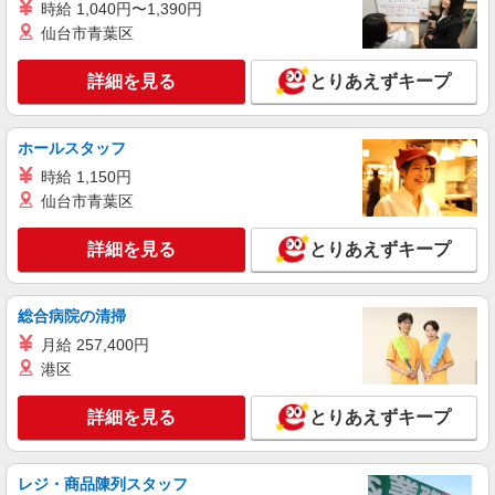
北海道有珠郡壮瞥町字洞爺湖温泉7-1
時給 1,040円〜1,390円
仙台市青葉区
詳細を見る
キープ
詳細を見る
とりあえずキープ
アルバイト
パート
株式会社グランベルホテル 洞爺サンパレスリゾート＆スパ
ホールスタッフ
売店スタッフ
時給 1,150円
時給1,100円＋交通費規定支給（上限35,000円
迄／月）
仙台市青葉区
北海道有珠郡壮瞥町字洞爺湖温泉7-1
詳細を見る
とりあえずキープ
詳細を見る
キープ
総合病院の清掃
アルバイト
パート
月給 257,400円
株式会社グランベルホテル 洞爺サンパレスリゾート＆スパ
港区
布団敷きスタッフ
時給1,100円＋交通費規定支給（上限35,000円
詳細を見る
とりあえずキープ
迄／月）
北海道有珠郡壮瞥町字洞爺湖温泉7-1
レジ・商品陳列スタッフ