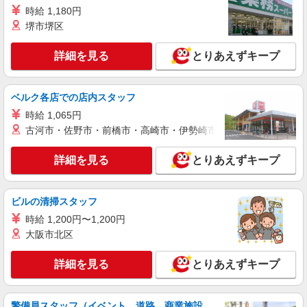
詳細を見る
キープ
時給 1,180円
堺市堺区
アルバイト
パート
株式会社グランベルホテル 洞爺サンパレスリゾート＆スパ
詳細を見る
とりあえずキープ
浴場スタッフ
基本時給／時給1,100円 22時以降／時給1,375
円 ＋交通費規定支給（上限35,000円迄／月）
ベルク各店での店内スタッフ
北海道有珠郡壮瞥町字洞爺湖温泉7-1
時給 1,065円
古河市・佐野市・前橋市・高崎市・伊勢崎市・太田市・館林市・
詳細を見る
キープ
詳細を見る
とりあえずキープ
ビルの清掃スタッフ
時給 1,200円〜1,200円
大阪市北区
詳細を見る
とりあえずキープ
警備員スタッフ（イベント、道路、商業施設、