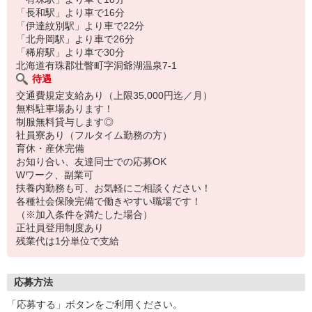
「長和駅」より車で16分
「伊達紋別駅」より車で22分
「北舟岡駅」より車で26分
「稀府駅」より車で30分
北海道有珠郡壮瞥町字洞爺湖温泉7-1
待遇
交通費規定支給あり（上限35,000円迄／月）
無料駐車場あります！
制服無料貸与します◎
社員寮あり（フルタイム勤務の方）
育休・産休完備
お知り合い、友達同士での応募OK
Wワーク、副業可
扶養内勤務も可、お気軽にご相談ください！
各種社会保険完備で働きやすい職場です！
（※加入条件を満たした場合）
正社員登用制度あり
残業代は1分単位で支給
応募方法
「応募する」ボタンをご利用ください。