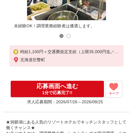
そんな方
友人・
未経験OK！調理業務経験者は優遇します。
は、ぜ
時給1,100円＋交通費規定支給（上限35,000円迄／月
）
北海道壮瞥町
応募画面へ進む
1分で応募完了!!
キープ
求人応募期間：2026/07/26～2026/08/25
★洞爺湖にある人気のリゾートホテルでキッチンスタッフとして
働くチャンス★