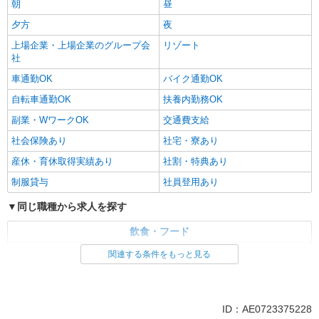
朝
昼
夕方
夜
上場企業・上場企業のグループ会
リゾート
社
車通勤OK
バイク通勤OK
自転車通勤OK
扶養内勤務OK
副業・WワークOK
交通費支給
社会保険あり
社宅・寮あり
産休・育休取得実績あり
社割・特典あり
制服貸与
社員登用あり
同じ職種から求人を探す
飲食・フード
調理・調理補助・調理師
関連する条件をもっと見る
販売・接客サービス
同じ特徴から求人を探す
ID：AE0723375228