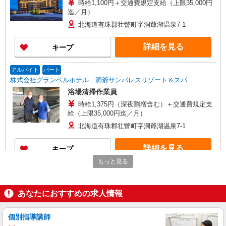
時給1,100円＋交通費規定支給（上限35,000円
迄／月）
北海道有珠郡壮瞥町字洞爺湖温泉7-1
詳細を見る
キープ
アルバイト
パート
株式会社グランベルホテル 洞爺サンパレスリゾート＆スパ
浴場清掃作業員
時給1,375円（深夜割増含む）＋交通費規定支
給（上限35,000円迄／月）
北海道有珠郡壮瞥町字洞爺湖温泉7-1
詳細を見る
キープ
もっと見る
アルバイト
パート
株式会社グランベルホテル 洞爺サンパレスリゾート＆スパ
あなたにおすすめの求人情報
食器洗浄員（昼）
時給1,100円＋交通費規定支給（上限35,000円
迄／月）
個別指導講師