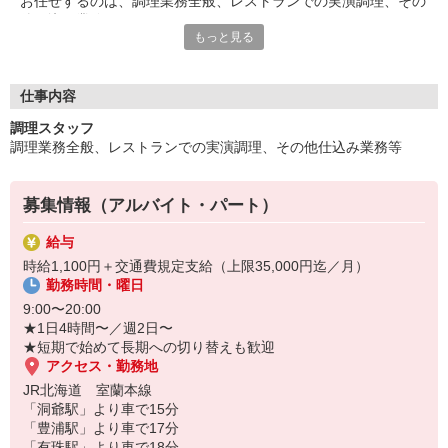
お任せするのは、調理業務全般、レストランでの実演調理、その
他仕込み業務など。
もっと見る
スキルの合わせた業務をお願いするので、未経験からの挑戦でも
心配いりません！
「料理が好き」「ホテル内のレストランで働いてみたい」
そんな方は、ぜひご応募くださいね。
仕事内容
調理スタッフ
▼ポイント
調理業務全般、レストランでの実演調理、その他仕込み業務等
◆中高年世代活躍中
経験・年齢に関わらずノビノビ働ける環境です。
◆誰もが無理なく活躍できる
募集情報（アルバイト・パート）
1日4時間〜・週2日〜勤務OKです。
フルタイム希望者・主婦（夫）・フリーター・Wワーカー・シニ
給与
ア、皆さん歓迎！
時給1,100円＋交通費規定支給（上限35,000円迄／月）
勤務時間・曜日
9:00〜20:00
★1日4時間〜／週2日〜
★短期で始めて長期への切り替えも歓迎
アクセス・勤務地
JR北海道 室蘭本線
「洞爺駅」より車で15分
「豊浦駅」より車で17分
「有珠駅」より車で18分