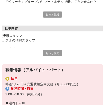
『ベルーナ』グループのリゾートホテルで働いてみませんか？
小樽運河から徒歩1分！
もっと見る
石造りの街並みや石狩湾を一望できる展望露天風呂が自慢の「小
樽グランベルホテル」で、
ただいま＜清掃スタッフ＞を募集中です！
仕事内容
ホテル内の客室やエントランス、廊下、大浴場などの
清掃スタッフ
共用部（パブリックスペース）のお掃除がメイン業務となりま
ホテルの清掃スタッフ
す。
また、清掃備品の在庫管理をおまかせします。
・客室清掃
もっと見る
・共用部（パブリックスペース）の清掃
未経験からのチャレンジも大歓迎！
・ベッドメイクやアメニティの補充
身体を動かしてアクティブに働きたい方にオススメです。
・大浴場の清掃
作業は先輩が丁寧に指導。
・清掃備品の在庫管理など
慣れてきたら自分のペースで進められるのもポイントです◎
募集情報（アルバイト・パート）
◎バイトデビュー歓迎
≪3ヶ月〜の短期もOK！≫
給与
◎ブランクもOK
短期・長期どちらも大歓迎！
時給1,120円＋交通費規定内支給（月35,000円迄）
◎ＷワークOK
まずはご相談ください。
勤務時間・曜日
◎扶養内･フルタイムどちらも歓迎！
◎主婦（夫）･学生･フリーター活躍中！
9:00〜18:00（休憩60分）
◎留学生も歓迎♪日本語での日常会話ができればOK
◎ホテル業界未経験・異業種からの転職も歓迎
◆週2日〜OK