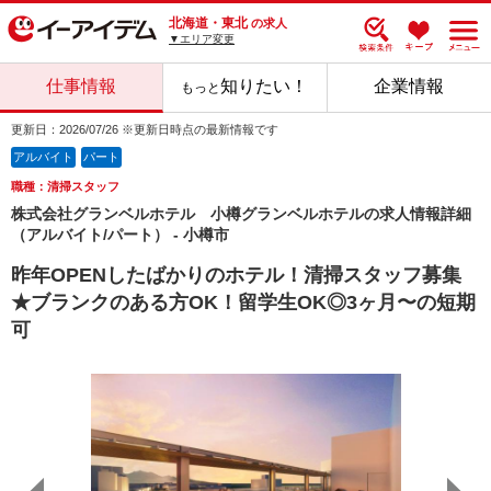
北海道・東北
の求人
▼エリア変更
仕事情報
知りたい！
企業情報
もっと
更新日：2026/07/26 ※更新日時点の最新情報です
アルバイト
パート
職種：清掃スタッフ
株式会社グランベルホテル 小樽グランベルホテルの求人情報詳細
（アルバイト/パート） - 小樽市
昨年OPENしたばかりのホテル！清掃スタッフ募集
★ブランクのある方OK！留学生OK◎3ヶ月〜の短期
可