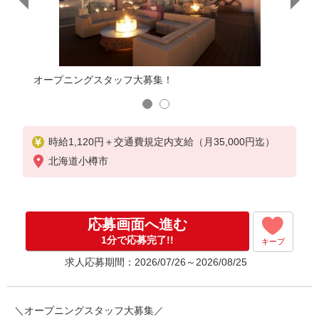
ループな
東証プ
オープニングスタッフ大募集！
ので安
時給1,120円＋交通費規定内支給（月35,000円迄）
北海道小樽市
応募画面へ進む
1分で応募完了!!
キープ
求人応募期間：2026/07/26～2026/08/25
＼オープニングスタッフ大募集／