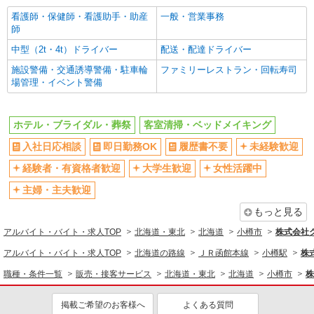
看護師・保健師・看護助手・助産
一般・営業事務
師
中型（2t・4t）ドライバー
配送・配達ドライバー
施設警備・交通誘導警備・駐車輪
ファミリーレストラン・回転寿司
場管理・イベント警備
ホテル・ブライダル・葬祭
客室清掃・ベッドメイキング
入社日応相談
即日勤務OK
履歴書不要
未経験歓迎
経験者・有資格者歓迎
大学生歓迎
女性活躍中
主婦・主夫歓迎
もっと見る
アルバイト・バイト・求人TOP
北海道・東北
北海道
小樽市
株式会社
アルバイト・バイト・求人TOP
北海道の路線
ＪＲ函館本線
小樽駅
株
職種・条件一覧
販売・接客サービス
北海道・東北
北海道
小樽市
株
掲載ご希望のお客様へ
よくある質問