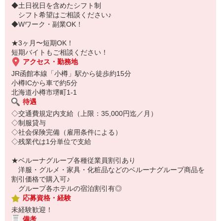
◆土日祝日を含めたシフト制
シフト希望はご相談ください♪
◆Wワーク・副業OK！
★3ヶ月〜短期OK！
短期バイトもご相談ください！
アクセス・勤務地
JR函館本線「小樽」駅から徒歩約15分
小樽ICから車で約5分
北海道小樽市堺町1-1
待遇
◇交通費規定内支給（上限：35,000円迄／月）
◇制服貸与
◇社会保険完備（雇用条件による）
◇残業代は1分単位で支給
★ベルーナグループ各種従業員割引あり
洋服・グルメ・家具・化粧品などのベルーナグループ商品を
割引価格で購入可♪
グループ各ホテルの宿泊割引有◎
応募資格・経験
未経験歓迎！
備考