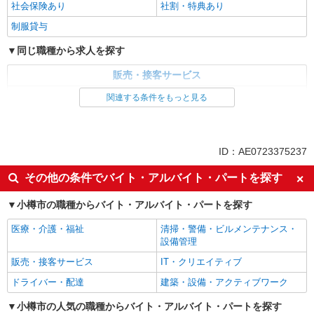
社会保険あり
社割・特典あり
制服貸与
同じ職種から求人を探す
販売・接客サービス
清掃・警備・ビルメンテナンス・設備管理
関連する条件をもっと見る
同じ特徴から求人を探す
未経験歓迎
大学生歓迎
ID：AE0723375237
ミドル（40代～）活躍中
英語が活かせる
その他の条件でバイト・アルバイト・パートを探す
短期（3ヶ月以内）
週2～3日勤務OK
小樽市の職種からバイト・アルバイト・パートを探す
短時間勤務（1日4h以内）OK
オープニングスタッフ
上場企業・上場企業のグループ会
車通勤OK
医療・介護・福祉
清掃・警備・ビルメンテナンス・
社
設備管理
扶養内勤務OK
副業・WワークOK
販売・接客サービス
IT・クリエイティブ
交通費支給
社会保険あり
ドライバー・配達
建築・設備・アクティブワーク
小樽市の人気の職種からバイト・アルバイト・パートを探す