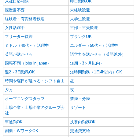
入社日応相談
即日勤務OK
履歴書不要
未経験歓迎
経験者・有資格者歓迎
大学生歓迎
女性活躍中
主婦・主夫歓迎
フリーター歓迎
ブランクOK
ミドル（40代～）活躍中
エルダー（50代～）活躍中
英語が活かせる
語学力を活かせる（英語以外）
国籍不問（jobs in japan）
短期（3ヶ月以内）
週2～3日勤務OK
短時間勤務（1日4h以内）OK
時間や曜日が選べる・シフト自由
昼
夕方
夜
オープニングスタッフ
禁煙・分煙
上場企業・上場企業のグループ会
リゾート
社
車通勤OK
扶養内勤務OK
副業・WワークOK
交通費支給