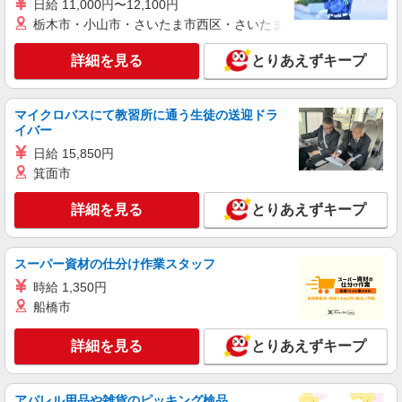
日給 11,000円〜12,100円
給に応じ設定します 試用期間あり 2ヶ月 ※経験・
栃木市・小山市・さいたま市西区・さいたま市岩槻区・久喜市・
詳細を見る
キープ
能力による 【試用期間】月給 290000 円 〜
390000 円
詳細を見る
とりあえずキープ
正社員
ソフトバンクオリエントパーク日和田店
【店長職】ソフトバンクショップの携帯販売ス
マイクロバスにて教習所に通う生徒の送迎ドラ
タッフ
イバー
月給 290,000円 〜 390,000円 固定残業代:
日給 15,850円
38,500円 〜 51,800円（20時間相当） ＊時間外手
箕面市
当は時間外労働の有無にかかわらず、固定残業代
■ソフトバンクオリエントパーク日和田店 福島
として支給し、 相当時間を超える時間外労働は法
県 郡山市 日和田町字西中島 14‐1
詳細を見る
とりあえずキープ
定通り追加で支給します。固定残業代の金額は月
給に応じ設定します 試用期間あり 2ヶ月 ※経験・
詳細を見る
キープ
能力による 【試用期間】月給 290000 円 〜
390000 円
スーパー資材の仕分け作業スタッフ
正社員
時給 1,350円
ソフトバンク八山田店
船橋市
【店長職】ソフトバンクショップの携帯販売ス
タッフ
詳細を見る
とりあえずキープ
月給 290,000円 〜 390,000円 固定残業代:
38,500円 〜 51,800円（20時間相当） ＊時間外手
当は時間外労働の有無にかかわらず、固定残業代
■ソフトバンク八山田店 福島県 郡山市 八山田
アパレル用品や雑貨のピッキング検品