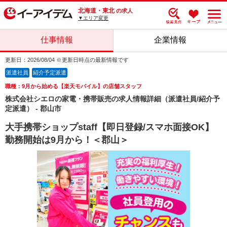
北海道・東北
の求人
▼エリア変更
仕事情報
企業情報
更新日：2026/08/04 ※更新日時点の最新情報です
派遣社員
紹介予定派遣
職種：9月から始める【楽天モバイル】の店舗スタッフ
株式会社シエロの家電・携帯販売の求人情報詳細（派遣社員/紹介予
定派遣） - 郡山市
大手携帯ショップstaff【即日登録/スマホ面接OK】
勤務開始は9月から！＜郡山＞