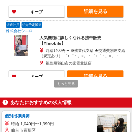
頂くと, インセンティブ支給(規定有) ★月2回払
い・週払い可能（規程有）★ ゜・。○。・゜
詳細を見る
キープ
+゜・。○。・゜+゜
派遣社員
紹介予定派遣
株式会社シエロ
人気機種に詳しくなれる携帯販売
【Y!mobile】
時給1400円〜 ※残業代支給 ★交通費別途支給
（規定あり） ゜+゜・。○。・゜+゜・。○。・゜
+゜ 入社祝い金10万円支給(規定有) お友達を紹介
福島県郡山市の家電量販店
頂くと, インセンティブ支給(規定有) ★月2回払
い・週払い可能（規程有）★ ゜・。○。・゜
詳細を見る
キープ
+゜・。○。・゜+゜
もっと見る
契約社員
職業紹介
SBモバイルサービス株式会社
あなたにおすすめの求人情報
イベントPRスタッフ（受付・ご案内）
時給：1,850円 ※評価により昇給あり ※残業
手当（100％支給） 月収例：1,850円×8時間×17日
個別指導講師
＝251,600円 ※交通費全額支給（公共交通機関利
福島県郡山市 ※ご自宅から無理なく通勤でき
時給 1,040円〜1,390円
用/私有車不可）
る範囲のSoftBankショップやショッピングモール
仙台市青葉区