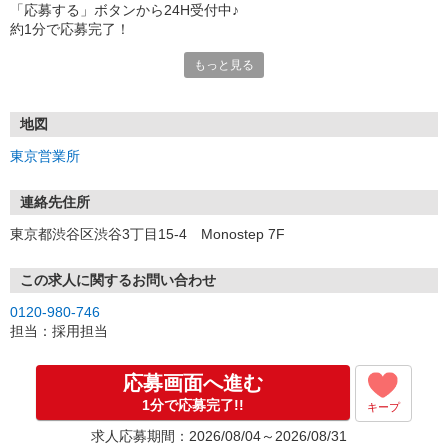
「応募する」ボタンから24H受付中♪
約1分で応募完了！
もっと見る
■電話応募の場合
電話応募も歓迎！（受付:10:00〜20:00）
土日祝も受付中♪
地図
【選考フロー】
東京営業所
①応募から3営業日を目安に、メールorお電話でご連絡します。
②面接日時を決定！「0120」から始まる電話番号からご連絡します
★スマホでWEB面接（LINEなど）・出張面接・事務所面接と選べま
連絡先住所
す
東京都渋谷区渋谷3丁目15-4 Monostep 7F
③面接実施（履歴書不要）
④勤務開始（スタート日は応相談）
※ご希望があれば、職場見学の調整もOKです！
この求人に関するお問い合わせ
0120-980-746
お気軽にご応募ください♪
担当：採用担当
応募画面へ進む
1分で応募完了!!
キープ
求人応募期間：2026/08/04～2026/08/31