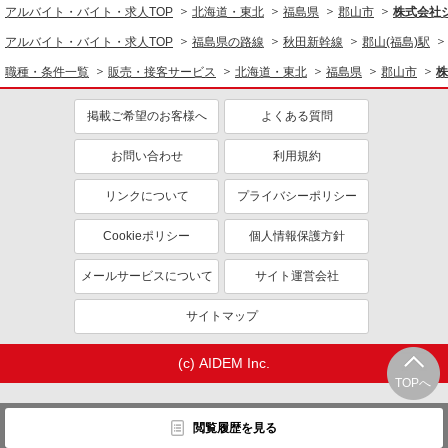
アルバイト・バイト・求人TOP
北海道・東北
福島県
郡山市
株式会社
アルバイト・バイト・求人TOP
福島県の路線
秋田新幹線
郡山(福島)駅
職種・条件一覧
販売・接客サービス
北海道・東北
福島県
郡山市
株
掲載ご希望のお客様へ
よくある質問
お問い合わせ
利用規約
リンクについて
プライバシーポリシー
Cookieポリシー
個人情報保護方針
メールサービスについて
サイト運営会社
サイトマップ
(c) AIDEM Inc.
TOPへ
閲覧履歴を見る