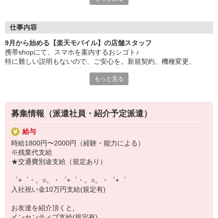
自分だけじゃなくって、
家族や友人にも適用されます！
仕事内容
さらに！各種リゾート施設やスポーツジムなどが
9月から始める【楽天モバイル】の店舗スタッフ
特別割引価格でご利用可能☆
携帯shopにて、スマホを案内するおシゴト♪
お得に過ごしたいあなたの味方です♪
特に難しい説明もないので、ご安心を。新規契約、機種変更、
各種料金プランのご相談対応・ご提案などをお願いします。
【選べるお仕事いろいろ】
もっと見る
￣￣￣￣￣￣￣￣￣￣￣
初めての方でも安心♪
▼オフィスワーク
あなた専属のコーディネーターが親切・丁寧にフォローするので、
事務、経理、データ入力、コールセンター、受付
満足度◎
▼工場・製造・軽作業系
募集情報（派遣社員・紹介予定派遣）
機械/食品製造・梱包・仕分け・加工・組立・検査
■携帯やインターネット販売業務
▼美容系
給与
docomo(ドコモ)/au(エーユー)・KDDI/softbank(ソフトバンク)など
眉毛サロンのアイブロウ・ネイリスト・エステ
時給1800円〜2000円（経験・能力による）
の大手キャリアから
▼営業・販売
※残業代支給
ワイモバイル(Y!mobille)、楽天モバイル、UQなど格安スマホまで幅
法人営業・アパレル販売・個別指導塾・人材紹介
★交通費別途支給（規定あり）
広く紹介可能♪
▼人気案件も多数♪
人気のApple（アップル）店舗もございます！
短期・期間限定・オープニング・官公庁案件
゜+゜・。○。・゜+゜・。○。・゜+゜
上場/優良/大手企業など
入社祝い金10万円支給(規定有)
【スマホ面接実施中】
お友達を紹介頂くと,
￣￣￣￣￣￣￣￣￣
インセンティブ支給(規定有)