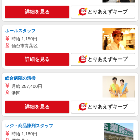
などのイベント会場でご勤務いただきます。 ※勤
務先は担当するイベント会場により異なります
詳細を見る
キープ
詳細を見る
とりあえずキープ
が、いずれもご自宅から通勤可能な範囲で決定し
ます。 ※※転居を伴う転勤はありません。
契約社員
ソフトバンク小原田店
ホールスタッフ
ソフトバンクショップの携帯販売スタッフ
時給 1,150円
月給 183,000円 〜 320,000円 試用期間あり 3
仙台市青葉区
ヶ月 月給25万円以上 ※経験・能力による 【試用
期間】月給 183000 円 〜 320000 円
■ソフトバンク小原田店 福島県 郡山市 小原田
詳細を見る
とりあえずキープ
3丁目 8‐20
詳細を見る
総合病院の清掃
キープ
月給 257,400円
契約社員
港区
ソフトバンク新さくら通り店
ソフトバンクショップの携帯販売スタッフ
詳細を見る
とりあえずキープ
月給 183,000円 〜 320,000円 試用期間あり 3
ヶ月 月給25万円以上 ※経験・能力による 【試用
期間】月給 183000 円 〜 320000 円
レジ・商品陳列スタッフ
■ソフトバンク新さくら通り店 福島県 郡山市
堤3丁目 11番
時給 1,180円