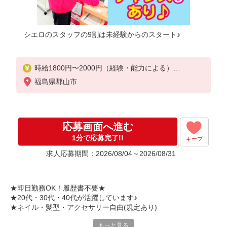
シエロのスタッフの9割は未経験からのスタート♪
時給1800円〜2000円（経験・能力による）
※残業代支給
福島県郡山市
★交通費別途支給（規定あり）
゜+゜・。○。・゜+゜・。○。・゜+゜
入社祝い金10万円支給(規定有)
応募画面へ進む
お友達を紹介頂くと,
1分で応募完了!!
キープ
インセンティブ支給(規定有)
求人応募期間：2026/08/04～2026/08/31
★月2回払い・週払い可能（規程有）★
゜・。○。・゜+゜・。○。・゜+゜
★即日勤務OK！履歴書不要★
★20代・30代・40代が活躍しています♪
★ネイル・髪型・アクセサリー自由(規定あり)
もっと見る
各キャリアの新機種が特別価格で購入OK！！