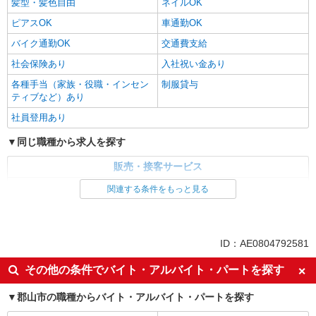
髪型・髪色自由
ネイルOK
ピアスOK
車通勤OK
バイク通勤OK
交通費支給
社会保険あり
入社祝い金あり
各種手当（家族・役職・インセン
制服貸与
ティブなど）あり
社員登用あり
同じ職種から求人を探す
販売・接客サービス
家電・携帯販売
関連する条件をもっと見る
同じ特徴から求人を探す
未経験歓迎
ミドル（40代～）活躍中
ID：AE0804792581
英語が活かせる
ボーナス・賞与あり
その他の条件でバイト・アルバイト・パートを探す
日払い
車通勤OK
郡山市の職種からバイト・アルバイト・パートを探す
交通費支給
社会保険あり