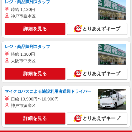
福島県郡山市
レジ・商品陳列スタッフ
時給 1,120円
詳細を見る
キープ
神戸市垂水区
正社員
詳細を見る
とりあえずキープ
ソフトバンク郡山南店
ソフトバンクショップの携帯販売スタッフ
レジ・商品陳列スタッフ
月給 210,567円 〜 256,438円 固定残業代:
27,177円 〜 33,098円（20時間相当） ＊時間外手
時給 1,300円
当は時間外労働の有無にかかわらず、固定残業代
■ソフトバンク郡山南店 福島県 郡山市 南2丁
大阪市中央区
として支給し、相当時間を超える時間外労働分は
目 38番地
法定どおり追加で支給します。 試用期間あり 3ヶ
詳細を見る
とりあえずキープ
月 ※経験・能力による 【試用期間】月給 210567
詳細を見る
キープ
円 〜 256438 円
マイクロバスによる施設利用者送迎ドライバー
正社員
ソフトバンク郡山駅東店
日給 10,900円〜10,900円
ソフトバンクショップの携帯販売スタッフ
神戸市須磨区
月給 200,000円 〜 400,000円 試用期間あり 3
ヶ月 ※経験・能力による 【試用期間】月給
詳細を見る
とりあえずキープ
200000 円 〜 400000 円
■ソフトバンク郡山駅東店 福島県 郡山市 向河
原町 4‐40