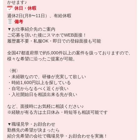
かせます♪
休日・休暇
週休2日(月8〜11日）、有給休暇
備考
▼お仕事紹介先のご案内
ご応募を頂いた後にスマホでWEB面接！
履歴書不要・私服OK・即日での登録面接も可能
全国47都道府県で約5,000件以上の案件を扱っておりますので、
様々な希望に沿ったご提案が可能。
〈例〉
・未経験なので、研修が充実して欲しい
・時給1,600円以上を探している
・自宅からなるべく近くが良い
・入社開始日を相談出来る先が良い
など、面接時にお気軽に相談ください♪
※経験が有る方は土日休み・時短等も相談可能です
▼職場見学・お顔合わせ
勤務先の希望が決まったら
紹介先希望の会社で職場見学・お顔合わせを実施！