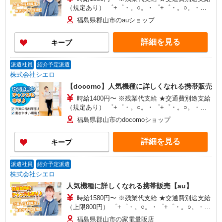
（規定あり） ゜+゜・。○。・゜+゜・。○。・゜
+゜ 入社祝い金10万円支給(規定有) お友達を紹介
福島県郡山市のauショップ
頂くと, インセンティブ支給(規定有) ★月2回払
い・週払い可能（規程有）★ ゜・。○。・゜
詳細を見る
キープ
+゜・。○。・゜+゜
派遣社員
紹介予定派遣
株式会社シエロ
【docomo】人気機種に詳しくなれる携帯販売
時給1400円〜 ※残業代支給 ★交通費別途支給
（規定あり） ゜+゜・。○。・゜+゜・。○。・゜
+゜ 入社祝い金10万円支給(規定有) お友達を紹介
福島県郡山市のdocomoショップ
頂くと, インセンティブ支給(規定有) ★月2回払
い・週払い可能（規程有）★ ゜・。○。・゜
詳細を見る
キープ
+゜・。○。・゜+゜
派遣社員
紹介予定派遣
株式会社シエロ
人気機種に詳しくなれる携帯販売【au】
時給1580円〜 ※残業代支給 ★交通費別途支給
（上限800円） ゜+゜・。○。・゜+゜・。○。・゜
+゜ 入社祝い金10万円支給(規定有) お友達を紹介
福島県郡山市の家電量販店