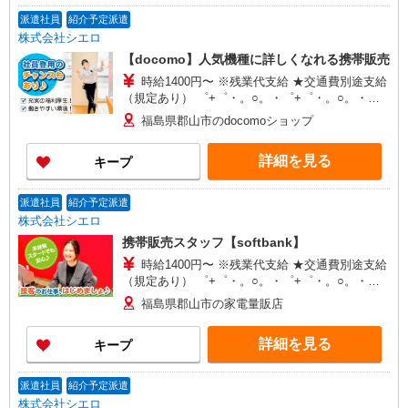
派遣社員
紹介予定派遣
株式会社シエロ
【docomo】人気機種に詳しくなれる携帯販売
時給1400円〜 ※残業代支給 ★交通費別途支給
（規定あり） ゜+゜・。○。・゜+゜・。○。・゜
+゜ 入社祝い金10万円支給(規定有) お友達を紹介
福島県郡山市のdocomoショップ
頂くと, インセンティブ支給(規定有) ★月2回払
い・週払い可能（規程有）★ ゜・。○。・゜
詳細を見る
キープ
+゜・。○。・゜+゜
派遣社員
紹介予定派遣
株式会社シエロ
携帯販売スタッフ【softbank】
時給1400円〜 ※残業代支給 ★交通費別途支給
（規定あり） ゜+゜・。○。・゜+゜・。○。・゜
+゜ 入社祝い金10万円支給(規定有) お友達を紹介
福島県郡山市の家電量販店
頂くと, インセンティブ支給(規定有) ★月2回払
い・週払い可能（規程有）★ ゜・。○。・゜
詳細を見る
キープ
+゜・。○。・゜+゜
派遣社員
紹介予定派遣
株式会社シエロ