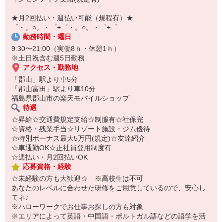
自宅に居ながらスマホでカンタン面接OK！
オンライン面談なのでスピード対応。
★月2回払い・週払い可能（規程有）★
即日登録もOK♪
゜・。○。・゜+゜・。○。・゜+゜
勤務時間・曜日
気になった方はお気軽にご相談ください！
9:30〜21:00（実働8ｈ・休憩1ｈ）
※土日祝含む週5日勤務
アクセス・勤務地
「郡山」駅より車5分
「郡山富田」駅より車10分
福島県郡山市の楽天モバイルショップ
待遇
☆昇給☆交通費規定支給☆制服有☆社保完
☆資格・残業手当☆リゾート施設・ジム優待
☆特別ボーナス最大5万円(規定)☆友達紹介
☆車通勤OK☆正社員登用制度有
☆週払い・月2回払いOK
応募資格・経験
☆未経験の方も大歓迎☆ ※高校生は不可
あなたのレベルに合わせた研修をご用意しているので、安心し
てネ♪
※ハローワークでお仕事お探しの方も対象
※エリアによって英語・中国語・ポルトガル語などの語学を活