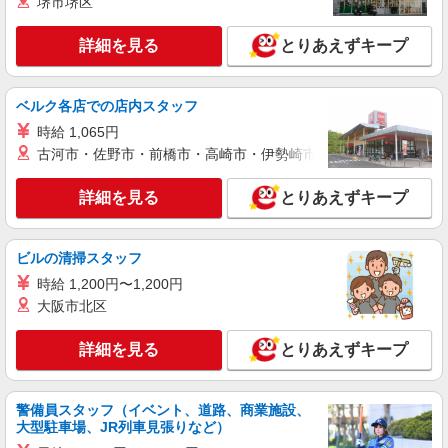
堺市堺区
詳細を見る
キープ
詳細を見る
とりあえずキープ
正社員
ソフトバンク八山田店
ベルク各店での店内スタッフ
ソフトバンクショップの携帯販売スタッフ
時給 1,065円
月給 220,000円 〜 390,000円 固定残業代:
29,300円 〜 51,800円（20時間相当） ＊時間外手
古河市・佐野市・前橋市・高崎市・伊勢崎市・太田市・館林市・
当は時間外労働の有無にかかわらず、固定残業代
■ソフトバンク八山田店 福島県 郡山市 八山田
として支給し、 相当時間を超える時間外労働は法
西1丁目 122
詳細を見る
とりあえずキープ
定通り追加で支給します。固定残業代の金額は月
給に応じ設定します 試用期間あり 2ヶ月 ※経験・
詳細を見る
キープ
能力による 【試用期間】月給 220000 円 〜
ビルの清掃スタッフ
390000 円
時給 1,200円〜1,200円
正社員
ソフトバンク郡山桑野店
大阪市北区
【店長職】ソフトバンクショップの携帯販売ス
タッフ
詳細を見る
とりあえずキープ
月給 290,000円 〜 390,000円 固定残業代:
38,500円 〜 51,800円（20時間相当） ＊時間外手
当は時間外労働の有無にかかわらず、固定残業代
警備員スタッフ（イベント、道路、商業施設、
■ソフトバンク郡山桑野店 福島県 郡山市 桑野
として支給し、 相当時間を超える時間外労働は法
大型駐車場、JR列車見張りなど）
4丁目 2‐6
定通り追加で支給します。固定残業代の金額は月