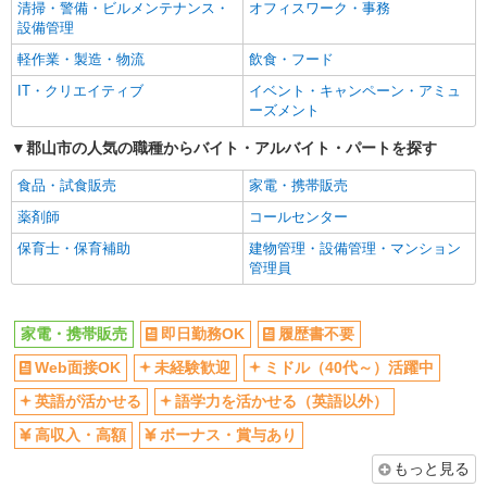
社員登用あり
清掃・警備・ビルメンテナンス・
オフィスワーク・事務
設備管理
軽作業・製造・物流
飲食・フード
IT・クリエイティブ
イベント・キャンペーン・アミュ
ーズメント
郡山市の人気の職種からバイト・アルバイト・パートを探す
食品・試食販売
家電・携帯販売
薬剤師
コールセンター
保育士・保育補助
建物管理・設備管理・マンション
管理員
家電・携帯販売
即日勤務OK
履歴書不要
Web面接OK
未経験歓迎
ミドル（40代～）活躍中
英語が活かせる
語学力を活かせる（英語以外）
高収入・高額
ボーナス・賞与あり
もっと見る