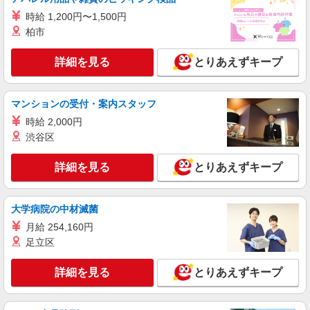
として支給し、 相当時間を超える時間外労働は法
西1丁目 122
時給 1,200円〜1,500円
定通り追加で支給します。固定残業代の金額は月
給に応じ設定します 試用期間あり 2ヶ月 ※経験・
柏市
詳細を見る
キープ
能力による 【試用期間】月給 290000 円 〜
390000 円
詳細を見る
とりあえずキープ
正社員
ソフトバンクオリエントパーク安積店
ソフトバンクショップの携帯販売スタッフ
マンションの受付・案内スタッフ
月給 210,567円 〜 256,438円 固定残業代:
時給 2,000円
27,177円 〜 33,098円（20時間相当） ＊時間外手
渋谷区
当は時間外労働の有無にかかわらず、固定残業代
■ソフトバンクオリエントパーク安積店 福島県
として支給し、相当時間を超える時間外労働分は
郡山市 久留米5丁目 203‐1
詳細を見る
とりあえずキープ
法定どおり追加で支給します。 試用期間あり 3ヶ
月 ※経験・能力による 【試用期間】月給 210567
詳細を見る
キープ
円 〜 256438 円
大学病院の中材滅菌
契約社員
月給 254,160円
ソフトバンク販売契約社員【郡山市エリア】
足立区
家電量販店内の携帯販売スタッフ
月給 247,340円 〜 247,340円 試用期間なし ※
詳細を見る
とりあえずキープ
経験・能力による 【試用期間】時給 0 円 〜 0 円
■ソフトバンク販売契約社員【郡山市エリア】