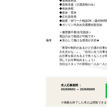
◆退職金制度
◆資格支援（介護資格のみ）
◆有給休暇
◆産休・育休
◆正社員登用
◆副業・Wワーク相談OK（週40時
◆ガソリン代含め交通費全額支給
＜履歴書不要/在宅面談＞
電話のみで面談が可能です♪
備考
★安心して働ける環境が大切★
『希望や制約があるけど介護の仕事
大丈夫かな…』、『自分に合う仕事
お仕事を探される上で色々なことが気
消してお仕事始めましょう♪
当社はスタッフの皆様お一人お一人に
求人応募期間 ：
2026/08/01 ～ 2026/08/09
※掲載を終了した求人は閲覧できま