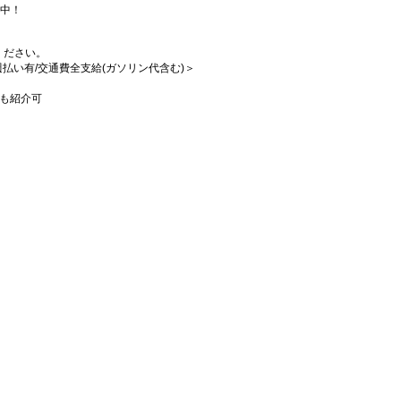
躍中！
ください。
/週払い有/交通費全支給(ガソリン代含む)＞
も紹介可