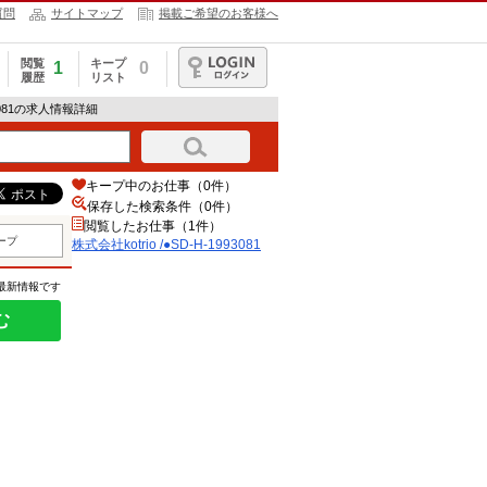
質問
サイトマップ
掲載ご希望のお客様へ
閲覧
キープ
1
0
履歴
リスト
ログイン
993081の求人情報詳細
キープ中のお仕事（0件）
保存した検索条件（
0
件）
閲覧したお仕事（1件）
ープ
株式会社kotrio /●SD-H-1993081
の最新情報です
む