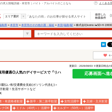
よくある
介護・福祉の求人情報詳細 - 本宮市｜バイト・アルバイトのことなら
保存した
0
エリア選択
「あなたの街」のお仕事が探せる求人サイト
検索条件
福島県
>
本宮市
>
本宮市のその他介護・福祉
>
本宮(福島)駅
> 株式会社kotrio /●SD-H-1
キ
更新日：2026/08/03 ※更新日時点
採用優遇◎人気のデイサービスで『リハ
応募画面へ進
有/週払い有/交通費全支給(ガソリン代含む)＞
る方歓迎！生活サポートなど
K
者・有資格者歓迎
新卒・第二新卒歓迎
女性活躍中
主婦・主夫歓迎
ンクOK
ミドル（40代～）活躍中
エルダー（50代～）活躍中