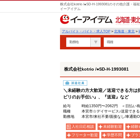
株式会社kotrio /●SD-H-1993081のその他
イーアイデム
北海道・東北
アルバイト・バイト・求人TOP
>
北海道・東北
>
勤務地
職種
株式会社kotrio /●SD-H-1993081
派遣社員
＼未経験の方大歓迎／送迎できる方は
ビリのお手伝い』、『送迎』など
給与
時給1350円〜2062円 ＜日払い
職種
本宮市☆デイサービス♪送迎でき
勤務地
本宮市/来社不要/面接なし/車通勤O
入社日応相談
未経験歓迎
経験
フリーター歓迎
学歴不問
ブラ