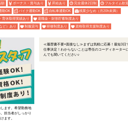
高額
ボーナス・賞与あり
昇給あり
完全週休2日制
フルタイム歓
通勤OK
バイク通勤OK
自転車通勤OK
残業少なめ（月20h未満）
・育休取得実績あり
退職金・財形貯蓄制度あり
など）あり
制服貸与
研修制度あり
資格取得支援制度あり
≪履歴書不要×面接なし≫まずは気軽に応募！最短3日
仕事決定！わからないことは専任のコーディネーター
んでも聞いてください♪
内します。希望勤務地
い。担当者がしっかり
頂けます。