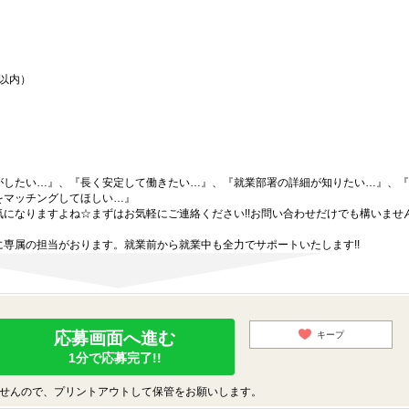
間以内）
がしたい…』、『長く安定して働きたい…』、『就業部署の詳細が知りたい…』、『
をマッチングしてほしい…』
になりますよね☆まずはお気軽にご連絡ください!!お問い合わせだけでも構いません
専属の担当がおります。就業前から就業中も全力でサポートいたします!!
応募画面へ進む
キープ
1分で応募完了!!
せんので、プリントアウトして保管をお願いします。