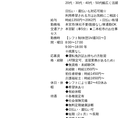
20代・30代・40代・50代幅広く活
日払い・週払いも対応可能☆
利用希望される方はお気軽にご相談
給与
時給1350円〜2062円 ＜日払い有
勤務地
本宮市/来社不要/面接なし/車通勤OK
交通アク
本宮駅（車5分）★二本松市のお仕事
セス
勤務時
【シフト制/休憩1h/週3日〜】
間・曜日
8:00〜17:00
9:00〜18:00 等
※残業なし
応募資
◆運転免許証お持ちの方歓迎
格・経験
（AT限定可、送迎業務があるため）
◆無資格・未経験OK
未経験：時給1350円〜
初任者研修：時給1450円〜
介護福祉士：時給1650円〜
休日・休
◆シフトにより週2〜4日休み
暇
◆希望休あり
◆有給休暇
待遇
※各種規定有
◆社会保険完備
◆無料定期健康診断
◆日払い・週払い可
◆短期（2ヶ月）〜長期