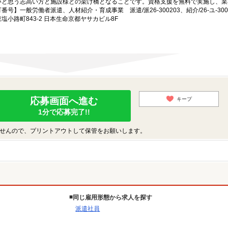
いと思う志高い方と施設様との架け橋となることです。資格支援を無料で実施し、業
一般労働者派遣、人材紹介・育成事業 派遣/派26-300203、紹介/26-ユ-300
小路町843-2 日本生命京都ヤサカビル8F
応募画面へ進む
キープ
1分で応募完了!!
せんので、プリントアウトして保管をお願いします。
同じ雇用形態から求人を探す
派遣社員