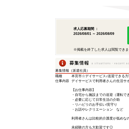
求人応募期間 ：
2026/08/01 ～ 2026/08/09
※掲載を終了した求人は閲覧できま
募集情報（派遣社員）
職種
本宮市☆デイサービス♪送迎できる
仕事内容
デイサービスで利用者さんの生活サ
【お仕事内容】
・自宅から施設までの送迎（運転で
・必要に応じて日常生活の介助
・リハビリのお手伝い/見守り
・お話やレクリエーション など
利用者さんは比較的介護度が低めな
未経験の方も大歓迎です◎