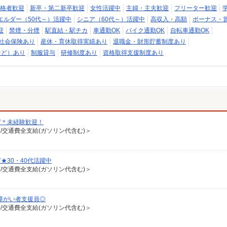
格者歓迎
新卒・第二新卒歓迎
女性活躍中
主婦・主夫歓迎
フリーター歓迎
エルダー（50代～）活躍中
シニア（60代～）活躍中
高収入・高額
ボーナス・
迎
禁煙・分煙
駅直結・駅チカ
車通勤OK
バイク通勤OK
自転車通勤OK
社会保険あり
産休・育休取得実績あり
退職金・財形貯蓄制度あり
など）あり
制服貸与
研修制度あり
資格取得支援制度あり
ど＊未経験歓迎！
有/交通費全支給(ガソリン代含む)＞
30・40代活躍中
有/交通費全支給(ガソリン代含む)＞
障がい者支援員◎
有/交通費全支給(ガソリン代含む)＞