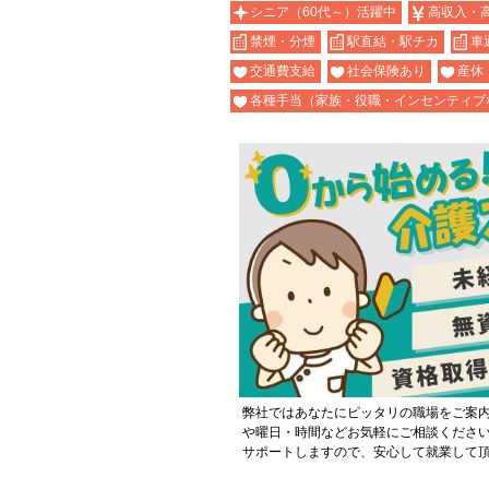
シニア（60代～）活躍中
高収入・
禁煙・分煙
駅直結・駅チカ
車
交通費支給
社会保険あり
産休
各種手当（家族・役職・インセンティブ
弊社ではあなたにピッタリの職場をご案
や曜日・時間などお気軽にご相談くださ
サポートしますので、安心して就業して