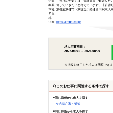
企業
「当社の使命」は、介護業界で頑張りた
概要
促していきたいと考えています。【許認可番号】
本社
京都府京都市下京区塩小路通西洞院東入東塩
所在
地
URL
https://kotrio.co.jp/
求人応募期間 ：
2026/08/01 ～ 2026/08/09
※掲載を終了した求人は閲覧できま
このお仕事に関連する条件で探す
同じ職種から求人を探す
その他介護・福祉
同じ特徴から求人を探す