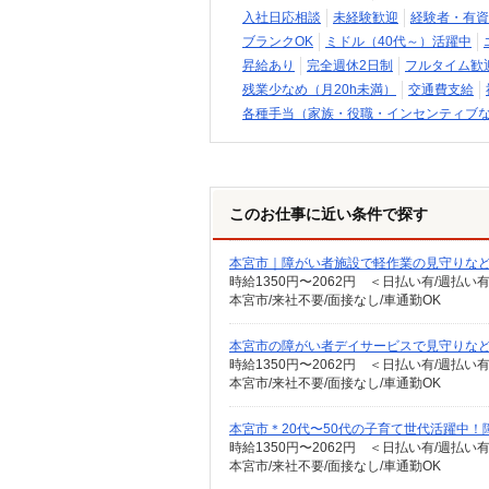
入社日応相談
未経験歓迎
経験者・有資
ブランクOK
ミドル（40代～）活躍中
昇給あり
完全週休2日制
フルタイム歓
残業少なめ（月20h未満）
交通費支給
各種手当（家族・役職・インセンティブ
このお仕事に近い条件で探す
本宮市｜障がい者施設で軽作業の見守りな
時給1350円〜2062円 ＜日払い有/週払い
本宮市/来社不要/面接なし/車通勤OK
本宮市の障がい者デイサービスで見守りなど★
時給1350円〜2062円 ＜日払い有/週払い
本宮市/来社不要/面接なし/車通勤OK
本宮市＊20代〜50代の子育て世代活躍中！
時給1350円〜2062円 ＜日払い有/週払い
本宮市/来社不要/面接なし/車通勤OK