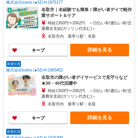
株式会社kotrio /●SD-H-1975177
名取市｜未経験でも簡単！障がい者デイで軽作
業サポート＆ケア
時給1350円〜2062円 ＜日払い有/週払い有/交
通費全支給(ガソリン代含む)＞
名取市内 最寄り駅：名取
詳細を見る
キープ
派遣社員
株式会社kotrio /●SD-H-1993452
名取市の障がい者デイサービスで見守りなど
★30・40代活躍中
時給1350円〜2062円 ＜日払い有/週払い有/交
通費全支給(ガソリン代含む)＞
名取市内 最寄り駅：名取
詳細を見る
キープ
派遣社員
株式会社kotrio /●SD-H-1975399