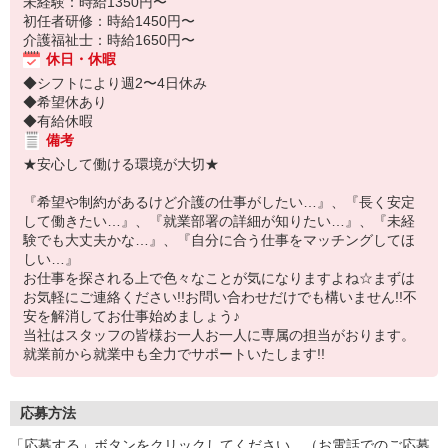
未経験：時給1350円〜
初任者研修：時給1450円〜
介護福祉士：時給1650円〜
休日・休暇
◆シフトにより週2〜4日休み
◆希望休あり
◆有給休暇
備考
★安心して働ける環境が大切★
『希望や制約があるけど介護の仕事がしたい…』、『長く安定
して働きたい…』、『就業部署の詳細が知りたい…』、『未経
験でも大丈夫かな…』、『自分に合う仕事をマッチングしてほ
しい…』
お仕事を探される上で色々なことが気になりますよね☆まずは
お気軽にご連絡ください!!お問い合わせだけでも構いません!!不
安を解消してお仕事始めましょう♪
当社はスタッフの皆様お一人お一人に専属の担当がおります。
就業前から就業中も全力でサポートいたします!!
応募方法
「応募する」ボタンをクリックしてください。（お電話でのご応募