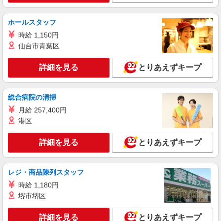
住宅STAFF◎
時給1450円〜2062円 ＜日払い有/週払い有/交
ホールスタッフ
通費全支給(ガソリン代含む)＞
時給 1,150円
名取市 ＊車通勤OK
仙台市青葉区
詳細を見る
キープ
詳細を見る
とりあえずキープ
派遣社員
株式会社kotrio /●SD-H-1975214
総合病院の清掃
名取市｜障がい者施設で軽作業の見守りなど＊
月給 257,400円
未経験歓迎！
港区
時給1350円〜2062円 ＜日払い有/週払い有/交
通費全支給(ガソリン代含む)＞
詳細を見る
とりあえずキープ
名取市内 最寄り駅：名取
レジ・商品陳列スタッフ
詳細を見る
キープ
時給 1,180円
派遣社員
堺市堺区
株式会社kotrio /●SD-H-1815443
≪名取市≫日払可/日曜休☆障がい者の軽作業
詳細を見る
とりあえずキープ