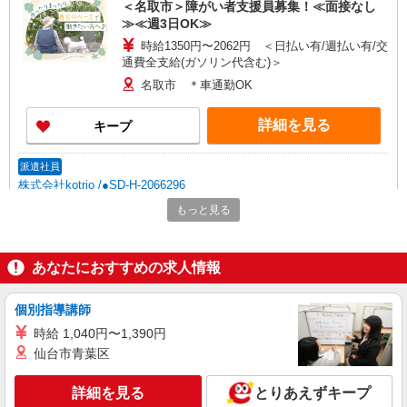
＜名取市＞障がい者支援員募集！≪面接なし
≫≪週3日OK≫
時給1350円〜2062円 ＜日払い有/週払い有/交
通費全支給(ガソリン代含む)＞
名取市 ＊車通勤OK
詳細を見る
キープ
派遣社員
株式会社kotrio /●SD-H-2066296
できないことだけ、そっとお手伝い＊障がい者
もっと見る
デイサービスSTAFF
時給1350円〜2062円 ＜日払い有/週払い有/交
通費全支給(ガソリン代含む)＞
あなたにおすすめの求人情報
名取市内 最寄り駅：名取
個別指導講師
詳細を見る
キープ
時給 1,040円〜1,390円
仙台市青葉区
派遣社員
株式会社kotrio /●SD-H-1868145
詳細を見る
とりあえずキープ
名取市★即日お仕事開始も可！キレイな高齢者