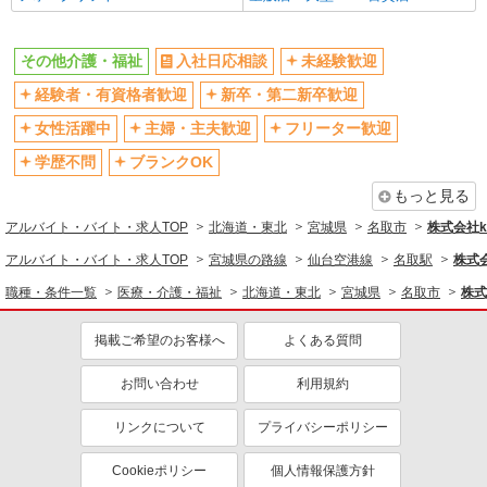
その他介護・福祉
入社日応相談
未経験歓迎
経験者・有資格者歓迎
新卒・第二新卒歓迎
女性活躍中
主婦・主夫歓迎
フリーター歓迎
学歴不問
ブランクOK
もっと見る
アルバイト・バイト・求人TOP
北海道・東北
宮城県
名取市
株式会社ko
アルバイト・バイト・求人TOP
宮城県の路線
仙台空港線
名取駅
株式会
職種・条件一覧
医療・介護・福祉
北海道・東北
宮城県
名取市
株式
掲載ご希望のお客様へ
よくある質問
お問い合わせ
利用規約
リンクについて
プライバシーポリシー
Cookieポリシー
個人情報保護方針