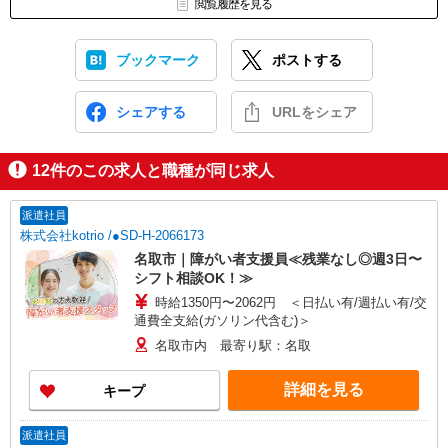
閲覧履歴を見る
ブックマーク
ポストする
シェアする
URLをシェア
12
件のこの求人と職種が同じ求人
派遣社員
株式会社kotrio /●SD-H-2066173
名取市｜障がい者支援員≪残業なし◎週3日〜
シフト相談OK！≫
時給1350円〜2062円 ＜日払い有/週払い有/交
通費全支給(ガソリン代含む)＞
名取市内 最寄り駅：名取
詳細を見る
キープ
派遣社員