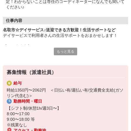
定！わからないことは専任のコーディネーターになんでも聞いて
ください♪
仕事内容
名取市☆デイサービス♪送迎できる方歓迎！生活サポートなど
デイサービスで利用者さんの生活サポートをおまかせします！
【お仕事内容】
もっと見る
・自宅から施設までの送迎（運転できる方）
・必要に応じて日常生活の介助
・リハビリのお手伝い/見守り
・お話やレクリエーション など
募集情報（派遣社員）
利用者さんは比較的介護度が低めなので、介護初心者・ブランクの
給与
ある方にも人気です♪
時給1350円〜2062円 ＜日払い有/週払い有/交通費全支給(ガソ
リン代含む)＞
未経験の方も大歓迎です◎
勤務時間・曜日
20代・30代・40代・50代幅広く活躍中！
【シフト制/休憩1h/週3日〜】
日払い・週払いも対応可能☆
8:00〜17:00
利用希望される方はお気軽にご相談ください。
9:00〜18:00 等
※残業なし
アクセス・勤務地