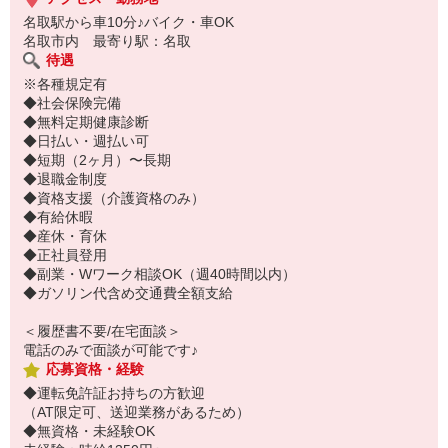
名取駅から車10分♪バイク・車OK
名取市内 最寄り駅：名取
待遇
※各種規定有
◆社会保険完備
◆無料定期健康診断
◆日払い・週払い可
◆短期（2ヶ月）〜長期
◆退職金制度
◆資格支援（介護資格のみ）
◆有給休暇
◆産休・育休
◆正社員登用
◆副業・Wワーク相談OK（週40時間以内）
◆ガソリン代含め交通費全額支給
＜履歴書不要/在宅面談＞
電話のみで面談が可能です♪
応募資格・経験
◆運転免許証お持ちの方歓迎
（AT限定可、送迎業務があるため）
◆無資格・未経験OK