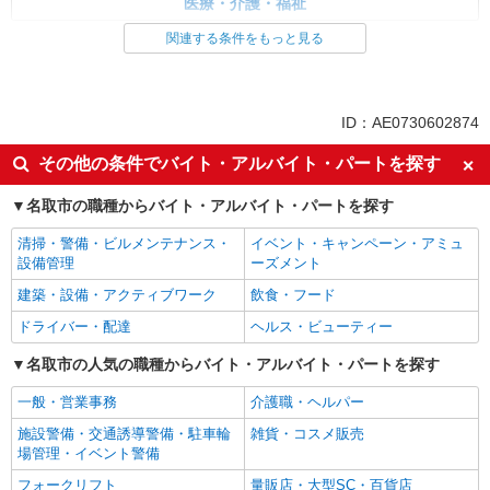
医療・介護・福祉
関連する条件をもっと見る
同じ特徴から求人を探す
未経験歓迎
ミドル（40代～）活躍中
ボーナス・賞与あり
車通勤OK
ID：AE0730602874
交通費支給
社会保険あり
その他の条件でバイト・アルバイト・パートを探す
産休・育休取得実績あり
名取市の職種からバイト・アルバイト・パートを探す
清掃・警備・ビルメンテナンス・
イベント・キャンペーン・アミュ
設備管理
ーズメント
建築・設備・アクティブワーク
飲食・フード
ドライバー・配達
ヘルス・ビューティー
名取市の人気の職種からバイト・アルバイト・パートを探す
一般・営業事務
介護職・ヘルパー
施設警備・交通誘導警備・駐車輪
雑貨・コスメ販売
場管理・イベント警備
フォークリフト
量販店・大型SC・百貨店