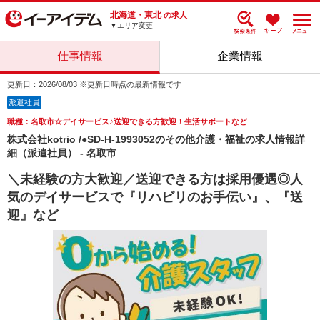
北海道・東北
の求人
▼エリア変更
仕事情報
企業情報
更新日：2026/08/03 ※更新日時点の最新情報です
派遣社員
職種：名取市☆デイサービス♪送迎できる方歓迎！生活サポートなど
株式会社kotrio /●SD-H-1993052のその他介護・福祉の求人情報詳
細（派遣社員） - 名取市
＼未経験の方大歓迎／送迎できる方は採用優遇◎人
気のデイサービスで『リハビリのお手伝い』、『送
迎』など