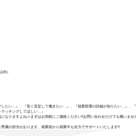
間以内）
がしたい…』、『長く安定して働きたい…』、『就業部署の詳細が知りたい…』、『
をマッチングしてほしい…』
になりますよね☆まずはお気軽にご連絡ください!!お問い合わせだけでも構いません
専属の担当がおります。就業前から就業中も全力でサポートいたします!!