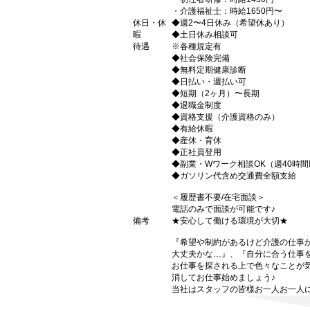
・介護福祉士：時給1650円〜
休日・休
◆週2〜4日休み（希望休あり）
暇
◆土日休み相談可
待遇
※各種規定有
◆社会保険完備
◆無料定期健康診断
◆日払い・週払い可
◆短期（2ヶ月）〜長期
◆退職金制度
◆資格支援（介護資格のみ）
◆有給休暇
◆産休・育休
◆正社員登用
◆副業・Wワーク相談OK（週40時
◆ガソリン代含め交通費全額支給
＜履歴書不要/在宅面談＞
電話のみで面談が可能です♪
備考
★安心して働ける環境が大切★
『希望や制約があるけど介護の仕事
大丈夫かな…』、『自分に合う仕事
お仕事を探される上で色々なことが気
消してお仕事始めましょう♪
当社はスタッフの皆様お一人お一人に