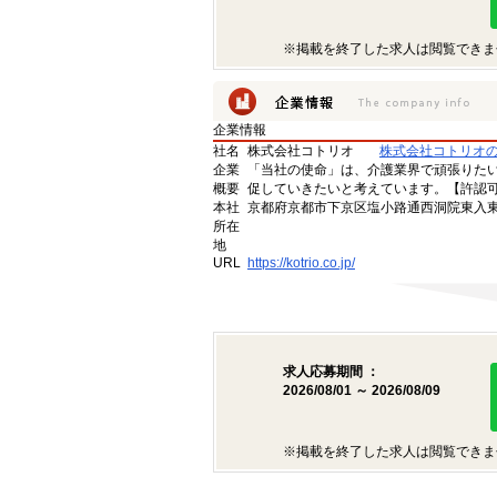
※掲載を終了した求人は閲覧できま
企業情報
社名
株式会社コトリオ
株式会社コトリオ
企業
「当社の使命」は、介護業界で頑張りた
概要
促していきたいと考えています。【許認可番号】
本社
京都府京都市下京区塩小路通西洞院東入東塩
所在
地
URL
https://kotrio.co.jp/
求人応募期間 ：
2026/08/01 ～ 2026/08/09
※掲載を終了した求人は閲覧できま