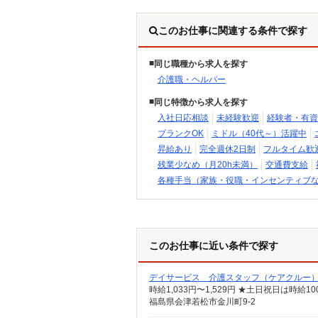
このお仕事に関連する条件で探す
同じ職種から求人を探す
介護職・ヘルパー
同じ特徴から求人を探す
入社日応相談
未経験歓迎
経験者・有資
ブランクOK
ミドル（40代～）活躍中
昇給あり
完全週休2日制
フルタイム歓
残業少なめ（月20h未満）
交通費支給
各種手当（家族・役職・インセンティブ
このお仕事に近い条件で探す
デイサービス 介護スタッフ（ケアクルー
時給1,033円〜1,529円 ★土日祝日は時
福島県会津若松市金川町9-2