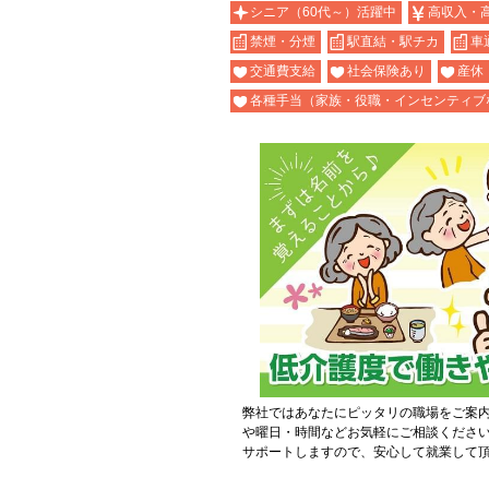
シニア（60代～）活躍中
高収入・
禁煙・分煙
駅直結・駅チカ
車
交通費支給
社会保険あり
産休
各種手当（家族・役職・インセンティブ
弊社ではあなたにピッタリの職場をご案
や曜日・時間などお気軽にご相談くださ
サポートしますので、安心して就業して