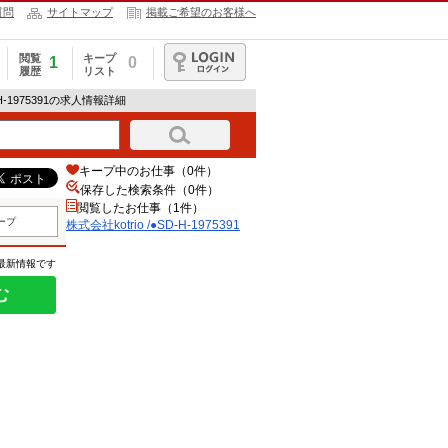
質問
サイトマップ
掲載ご希望のお客様へ
閲覧
キープ
1
0
履歴
リスト
ログイン
D-H-1975391の求人情報詳細
キープ中のお仕事（0件）
保存した検索条件（
0
件）
閲覧したお仕事（1件）
ープ
株式会社kotrio /●SD-H-1975391
の最新情報です
む