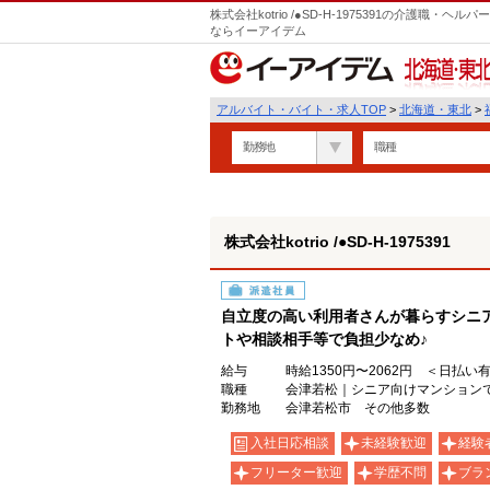
株式会社kotrio /●SD-H-1975391の介護職
ならイーアイデム
北海道・東北
アルバイト・バイト・求人TOP
>
北海道・東北
>
勤務地
職種
株式会社kotrio /●SD-H-1975391
派遣社員
自立度の高い利用者さんが暮らすシニ
トや相談相手等で負担少なめ♪
給与
時給1350円〜2062円 ＜日払い
職種
会津若松｜シニア向けマンション
勤務地
会津若松市 その他多数
入社日応相談
未経験歓迎
経験
フリーター歓迎
学歴不問
ブラ