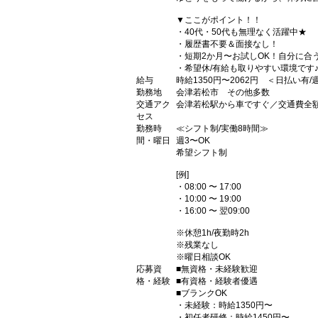
▼ここがポイント！！
・40代・50代も無理なく活躍中★
・履歴書不要＆面接なし！
・短期2か月〜お試しOK！自分に合
・希望休/有給も取りやすい環境です
給与
時給1350円〜2062円 ＜日払い有
勤務地
会津若松市 その他多数
交通アク
会津若松駅から車ですぐ／交通費全
セス
勤務時
≪シフト制/実働8時間≫
間・曜日
週3〜OK
希望シフト制
[例]
・08:00 〜 17:00
・10:00 〜 19:00
・16:00 〜 翌09:00
※休憩1h/夜勤時2h
※残業なし
※曜日相談OK
応募資
■無資格・未経験歓迎
格・経験
■有資格・経験者優遇
■ブランクOK
・未経験：時給1350円〜
・初任者研修：時給1450円〜