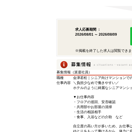
求人応募期間 ：
2026/08/01 ～ 2026/08/09
※掲載を終了した求人は閲覧できま
募集情報（派遣社員）
職種
会津若松｜シニア向けマンションで
仕事内容
＼負担少なめで働きやすい／
ホテルのように綺麗なシニアマンシ
▼お仕事内容
・フロアの巡回、安否確認
・共用部やお部屋の清掃
・生活の相談相手
・食事、入浴などの介助 など
自立度の高い方が多いため、お仕事
ゆとりをもって働けるから、体力に