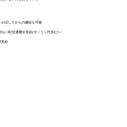
うか試してからの継続も可能
♪
/週払い有/交通費全支給(ガソリン代含む)＞
額支給