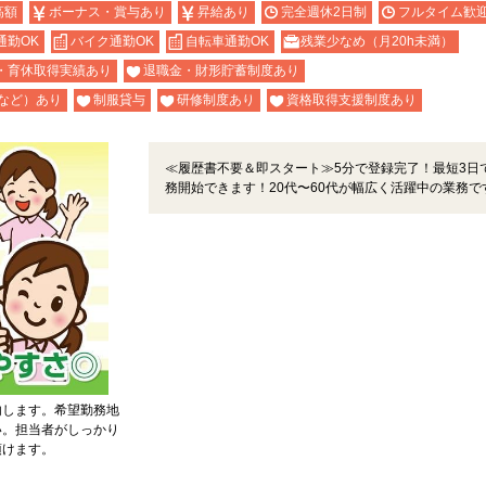
高額
ボーナス・賞与あり
昇給あり
完全週休2日制
フルタイム歓
通勤OK
バイク通勤OK
自転車通勤OK
残業少なめ（月20h未満）
・育休取得実績あり
退職金・財形貯蓄制度あり
など）あり
制服貸与
研修制度あり
資格取得支援制度あり
≪履歴書不要＆即スタート≫5分で登録完了！最短3日
務開始できます！20代〜60代が幅広く活躍中の業務で
内します。希望勤務地
い。担当者がしっかり
頂けます。