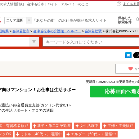
よくある
・ヘルパーの求人情報詳細 - 会津若松市｜バイト・アルバイトのこと
保存した
0
エリア選択
「あなたの街」のお仕事が探せる求人サイト
検索条件
福島県
>
会津若松市
>
会津若松市の介護職・ヘルパー
>
会津若松駅
> 株式会社kotrio /●S
キ
更新日：2026/08/03 ※更新日時点
ア向けマンション！お仕事は生活サポー
応募画面へ進
有/週払い有/交通費全支給(ガソリン代含む)＞
での生活サポート・フロアの巡回
者・有資格者歓迎
新卒・第二新卒歓迎
女性活躍中
主婦・主夫歓迎
ンクOK
ミドル（40代～）活躍中
エルダー（50代～）活躍中