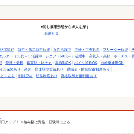
同じ雇用形態から求人を探す
派遣社員
格者歓迎
新卒・第二新卒歓迎
女性活躍中
主婦・主夫歓迎
フリーター歓迎
エルダー（50代～）活躍中
シニア（60代～）活躍中
高収入・高額
ボーナス・
迎
禁煙・分煙
駅直結・駅チカ
車通勤OK
バイク通勤OK
自転車通勤OK
社会保険あり
産休・育休取得実績あり
退職金・財形貯蓄制度あり
など）あり
制服貸与
研修制度あり
資格取得支援制度あり
）
給100円アップ！ ※給与幅は資格・経験等による