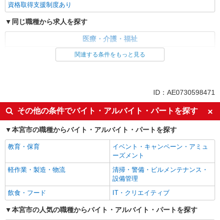
資格取得支援制度あり
同じ職種から求人を探す
医療・介護・福祉
介護職・ヘルパー
関連する条件をもっと見る
同じ特徴から求人を探す
未経験歓迎
ミドル（40代～）活躍中
ID：AE0730598471
ボーナス・賞与あり
車通勤OK
その他の条件でバイト・アルバイト・パートを探す
交通費支給
社会保険あり
本宮市の職種からバイト・アルバイト・パートを探す
産休・育休取得実績あり
教育・保育
イベント・キャンペーン・アミュ
ーズメント
軽作業・製造・物流
清掃・警備・ビルメンテナンス・
設備管理
飲食・フード
IT・クリエイティブ
本宮市の人気の職種からバイト・アルバイト・パートを探す