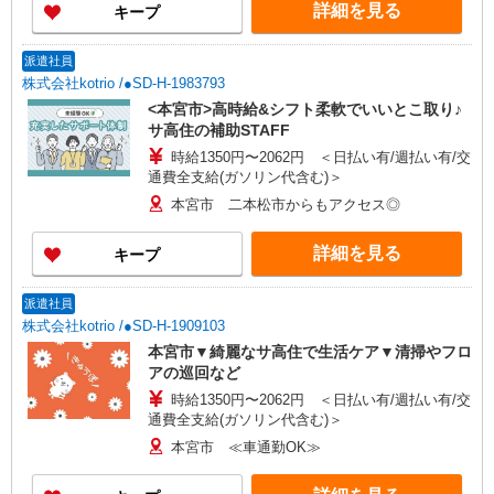
詳細を見る
キープ
派遣社員
株式会社kotrio /●SD-H-1983793
<本宮市>高時給&シフト柔軟でいいとこ取り♪
サ高住の補助STAFF
時給1350円〜2062円 ＜日払い有/週払い有/交
通費全支給(ガソリン代含む)＞
本宮市 二本松市からもアクセス◎
詳細を見る
キープ
派遣社員
株式会社kotrio /●SD-H-1909103
本宮市▼綺麗なサ高住で生活ケア▼清掃やフロ
アの巡回など
時給1350円〜2062円 ＜日払い有/週払い有/交
通費全支給(ガソリン代含む)＞
本宮市 ≪車通勤OK≫