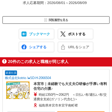
求人応募期間：2026/08/01～2026/08/09
閲覧履歴を見る
ブックマーク
ポストする
シェアする
URLをシェア
20
件のこの求人と職種が同じ求人
派遣社員
株式会社kotrio /●SD-H-2066504
本宮市｜未経験でも大丈夫◎研修が手厚い有料
住宅の介護♪
時給1350円〜2062円 ＜日払い有/週払い有/交
通費全支給(ガソリン代含む)＞
福島県本宮市本宮字南町裡