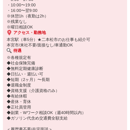
・10:00〜19:00
・16:00〜翌9:00
※休憩1h（夜勤は2h）
※残業なし
※曜日相談OK
アクセス・勤務地
本宮駅（車5分）★二本松市のお仕事も紹介可
本宮市/来社不要/面接なし/車通勤OK
待遇
※各種規定有
◆社会保険完備
◆無料定期健康診断
◆日払い・週払い可
◆短期（2ヶ月）〜長期
◆退職金制度
◆資格支援（介護資格のみ）
◆有給休暇
◆産休・育休
◆正社員登用
◆副業・Wワーク相談OK（週40時間以内）
◆ガソリン代含め交通費全額支給
＜履歴書不要/在宅面談＞