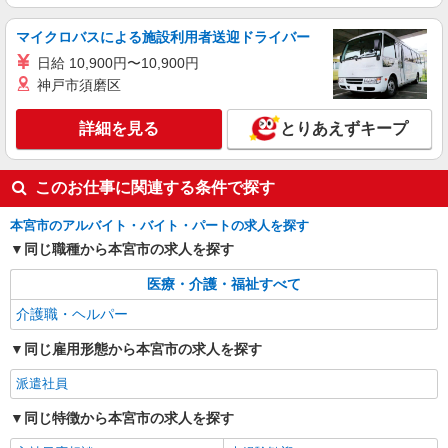
派遣社員
株式会社kotrio /●SD-H-1993241
マイクロバスによる施設利用者送迎ドライバー
本宮市｜シニア向けマンションで夜勤専従＊暮
日給 10,900円〜10,900円
らしのお手伝い
神戸市須磨区
時給1350円〜2062円 ＜日払い有/週払い有/交
通費全支給(ガソリン代含む)＞
詳細を見る
とりあえずキープ
本宮市/来社不要/面接なし/車通勤OK
詳細を見る
キープ
このお仕事に関連する条件で探す
本宮市のアルバイト・バイト・パートの求人を探す
同じ職種から本宮市の求人を探す
医療・介護・福祉すべて
介護職・ヘルパー
同じ雇用形態から本宮市の求人を探す
派遣社員
同じ特徴から本宮市の求人を探す