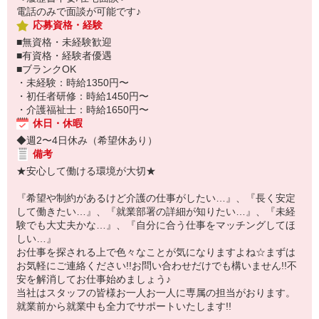
電話のみで面談が可能です♪
応募資格・経験
■無資格・未経験歓迎
■有資格・経験者優遇
■ブランクOK
・未経験：時給1350円〜
・初任者研修：時給1450円〜
・介護福祉士：時給1650円〜
休日・休暇
◆週2〜4日休み（希望休あり）
備考
★安心して働ける環境が大切★
『希望や制約があるけど介護の仕事がしたい…』、『長く安定
して働きたい…』、『就業部署の詳細が知りたい…』、『未経
験でも大丈夫かな…』、『自分に合う仕事をマッチングしてほ
しい…』
お仕事を探される上で色々なことが気になりますよね☆まずは
お気軽にご連絡ください!!お問い合わせだけでも構いません!!不
安を解消してお仕事始めましょう♪
当社はスタッフの皆様お一人お一人に専属の担当がおります。
就業前から就業中も全力でサポートいたします!!