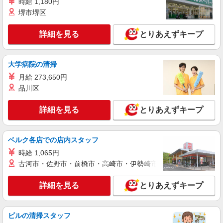
時給 1,180円
派遣社員
堺市堺区
株式会社kotrio /●SD-H-1975326
本宮市｜リハビリ補助などのデイサービス
詳細を見る
とりあえずキープ
STAFF♪未経験OK
時給1350円〜2062円 ＜日払い有/週払い有/交
大学病院の清掃
通費全支給(ガソリン代含む)＞
本宮市/来社不要/面接なし/車通勤OK
月給 273,650円
品川区
詳細を見る
キープ
詳細を見る
とりあえずキープ
派遣社員
株式会社ブレイブ（マイナビグループ）/MD09
ベルク各店での店内スタッフ
介護スタッフ ◆デイサービス、サービス付き
高齢者向け住宅、グループホームなど様々な勤
時給 1,065円
務先から選べます。
古河市・佐野市・前橋市・高崎市・伊勢崎市・太田市・館林市・
未経験：時給1350〜1550円（資格・経験によ
る） 経験者：時給1550〜1750円（資格・経験によ
る） ◎月収例 時給1750円×1日8時間×22日（週5
詳細を見る
とりあえずキープ
福島県本宮市 【最寄駅】 ◆JR東北本線「五百
日）＝30万8000円 ◆昇給あり ◆支払い方法 ※日
川駅」 ◆JR東北本線「本宮駅」 ★その他、近隣
払い/週払い/月払い対応も可能です。詳しくは面談
に多数勤務地あります！
時にご相談ください。 ◆交通費：別途全額支給 ※
ビルの清掃スタッフ
詳細を見る
キープ
当社規定あり