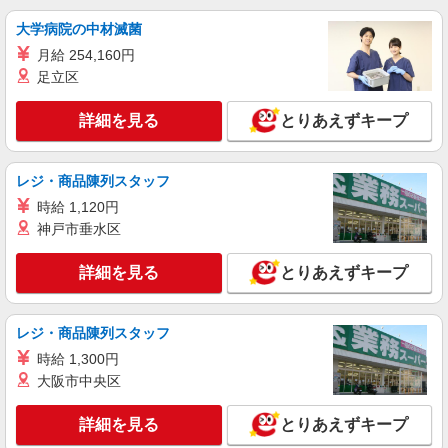
派遣社員
大学病院の中材滅菌
株式会社kotrio /●SD-H-1896314
月給 254,160円
本宮市＠有料老人ホーム◎上質な支援、納得の
足立区
報酬、充実研修♪
時給1450円〜2062円 ＜日払い有/週払い有/交
詳細を見る
とりあえずキープ
通費全支給(ガソリン代含む)＞
本宮市 二本松市からもアクセス◎
レジ・商品陳列スタッフ
詳細を見る
キープ
時給 1,120円
神戸市垂水区
派遣社員
株式会社kotrio /●SD-H-1975252
詳細を見る
とりあえずキープ
本宮市★シフト柔軟で長く働きやすいシニア向
けマンション
時給1350円〜2062円 ＜日払い有/週払い有/交
レジ・商品陳列スタッフ
通費全支給(ガソリン代含む)＞
時給 1,300円
本宮市/来社不要/面接なし/車通勤OK
大阪市中央区
詳細を見る
キープ
詳細を見る
とりあえずキープ