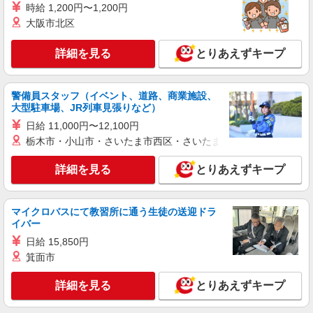
時給 1,200円〜1,200円
大阪市北区
派遣社員
株式会社kotrio /●SD-H-2066463
詳細を見る
とりあえずキープ
タイパ最強！希望の働き方が叶う有料住宅のス
タッフ★＠本宮市
時給1350円〜2062円 ＜日払い有/週払い有/交
警備員スタッフ（イベント、道路、商業施設、
通費全支給(ガソリン代含む)＞
大型駐車場、JR列車見張りなど）
福島県本宮市本宮字南町裡
日給 11,000円〜12,100円
栃木市・小山市・さいたま市西区・さいたま市岩槻区・久喜市・
詳細を見る
キープ
詳細を見る
とりあえずキープ
派遣社員
株式会社kotrio /●SD-H-1894713
＜本宮市＞サ高住スタッフ＊教育体制充実
マイクロバスにて教習所に通う生徒の送迎ドラ
◎30代・40代活躍中
イバー
時給1450円〜2062円 ＜日払い有/週払い有/交
日給 15,850円
通費全支給(ガソリン代含む)＞
箕面市
本宮市 二本松市からもアクセス◎
詳細を見る
とりあえずキープ
詳細を見る
キープ