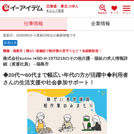
北海道・東北
の求人
▼エリア変更
仕事情報
企業情報
更新日：2026/08/10 ※更新日時点の最新情報です
派遣社員
職種：福島市｜障がい者施設で軽作業の見守りなど＊未経験歓迎！
株式会社kotrio /●SD-H-1975218のその他介護・福祉の求人情報詳
細（派遣社員） - 福島市
◆20代〜60代まで幅広い年代の方が活躍中◆利用者
さんの生活支援や社会参加サポート！