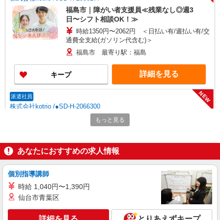
福島市｜障がい者支援員≪残業なし◎週3
日〜シフト相談OK！≫
時給1350円〜2062円 ＜日払い有/週払い有/交
通費全支給(ガソリン代含む)＞
福島市 最寄り駅：福島
詳細を見る
キープ
NEW
派遣社員
株式会社kotrio /●SD-H-2066300
できないことだけ、そっとお手伝い＊障がい
もっと見る
者デイサービスSTAFF
時給1350円〜2062円 ＜日払い有/週払い有/交
通費全支給(ガソリン代含む)＞
あなたにおすすめの求人情報
福島市 最寄り駅：福島
個別指導講師
詳細を見る
キープ
時給 1,040円〜1,390円
仙台市青葉区
NEW
派遣社員
株式会社kotrio /●SD-H-1975403
詳細を見る
とりあえずキープ