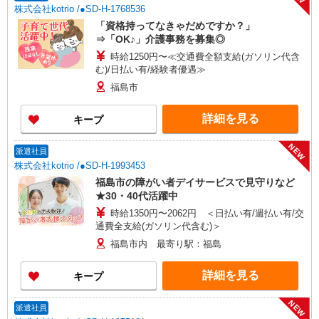
株式会社kotrio /●SD-H-1768536
「資格持ってなきゃだめですか？」
⇒「OK♪」介護事務を募集◎
時給1250円〜≪交通費全額支給(ガソリン代含
む)/日払い有/経験者優遇≫
福島市
詳細を見る
キープ
NEW
派遣社員
株式会社kotrio /●SD-H-1993453
福島市の障がい者デイサービスで見守りなど
★30・40代活躍中
時給1350円〜2062円 ＜日払い有/週払い有/交
通費全支給(ガソリン代含む)＞
福島市内 最寄り駅：福島
詳細を見る
キープ
NEW
派遣社員