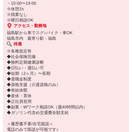
・10:00〜19:00
※休憩1h
※残業なし
※曜日相談OK
アクセス・勤務地
福島駅から車でスグ♪バイク・車OK
福島市内 最寄り駅：福島
待遇
※各種規定有
◆社会保険完備
◆無料定期健康診断
◆日払い・週払い可
◆短期（2ヶ月）〜長期
◆退職金制度
◆資格支援（介護資格のみ）
◆有給休暇
◆産休・育休
◆正社員登用
◆副業・Wワーク相談OK（週40時間以内）
◆ガソリン代含め交通費全額支給
＜履歴書不要/在宅面談＞
電話のみで面談が可能です♪