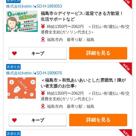
NEW
派遣社員
株式会社kotrio /●SD-H-1993053
福島市☆デイサービス♪送迎できる方歓迎！
生活サポートなど
時給1350円〜2062円 ＜日払い有/週払い有/交
通費全支給(ガソリン代含む)＞
福島市内 最寄り駅：福島
詳細を見る
キープ
NEW
派遣社員
株式会社kotrio /●SD-H-1909076
＜福島市＞和気あいあいとした雰囲気！障が
い者支援のお仕事♪
時給1350円〜2062円 ＜日払い有/週払い有/交
通費全支給(ガソリン代含む)＞
福島市内 最寄り駅：福島
詳細を見る
キープ
NEW
派遣社員