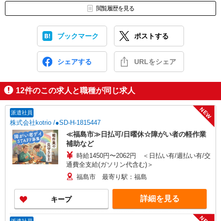
閲覧履歴を見る
ブックマーク
ポストする
シェアする
URLをシェア
12
件のこの求人と職種が同じ求人
NEW
派遣社員
株式会社kotrio /●SD-H-1815447
≪福島市≫日払可/日曜休☆障がい者の軽作業
補助など
時給1450円〜2062円 ＜日払い有/週払い有/交
通費全支給(ガソリン代含む)＞
福島市 最寄り駅：福島
詳細を見る
キープ