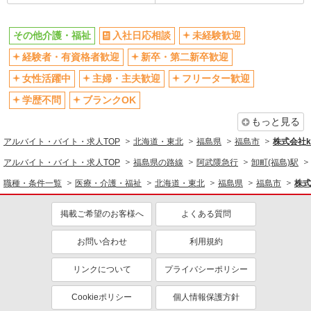
その他介護・福祉
入社日応相談
未経験歓迎
経験者・有資格者歓迎
新卒・第二新卒歓迎
女性活躍中
主婦・主夫歓迎
フリーター歓迎
学歴不問
ブランクOK
もっと見る
アルバイト・バイト・求人TOP
北海道・東北
福島県
福島市
株式会社ko
アルバイト・バイト・求人TOP
福島県の路線
阿武隈急行
卸町(福島)駅
職種・条件一覧
医療・介護・福祉
北海道・東北
福島県
福島市
株式
掲載ご希望のお客様へ
よくある質問
お問い合わせ
利用規約
リンクについて
プライバシーポリシー
Cookieポリシー
個人情報保護方針