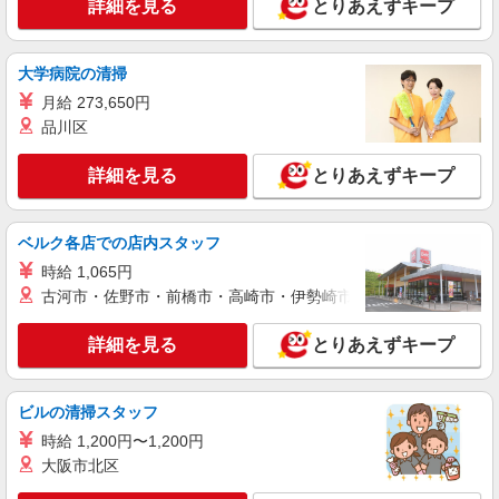
＜福島市＞障がい者支援員募集！≪面接なし
詳細を見る
とりあえずキープ
≫≪週3日OK≫
時給1350円〜2062円 ＜日払い有/週払い有/交
大学病院の清掃
通費全支給(ガソリン代含む)＞
福島市 最寄り駅：福島
月給 273,650円
品川区
詳細を見る
キープ
詳細を見る
とりあえずキープ
ベルク各店での店内スタッフ
時給 1,065円
古河市・佐野市・前橋市・高崎市・伊勢崎市・太田市・館林市・
詳細を見る
とりあえずキープ
ビルの清掃スタッフ
時給 1,200円〜1,200円
大阪市北区