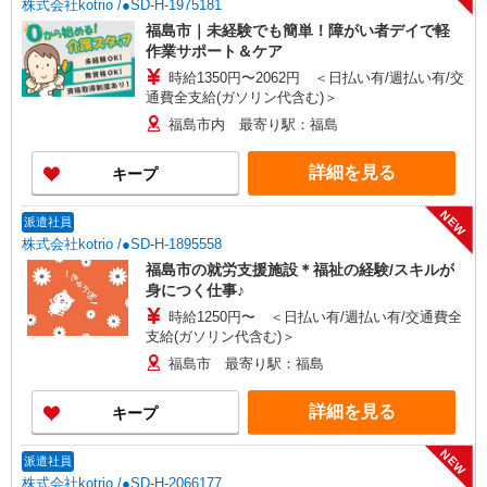
株式会社kotrio /●SD-H-1975181
福島市｜未経験でも簡単！障がい者デイで軽
作業サポート＆ケア
時給1350円〜2062円 ＜日払い有/週払い有/交
通費全支給(ガソリン代含む)＞
福島市内 最寄り駅：福島
詳細を見る
キープ
NEW
派遣社員
株式会社kotrio /●SD-H-1895558
福島市の就労支援施設＊福祉の経験/スキルが
身につく仕事♪
時給1250円〜 ＜日払い有/週払い有/交通費全
支給(ガソリン代含む)＞
福島市 最寄り駅：福島
詳細を見る
キープ
NEW
派遣社員
株式会社kotrio /●SD-H-2066177