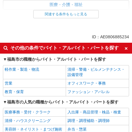
医療・介護・福祉
関連する条件をもっと見る
同じ特徴から求人を探す
未経験歓迎
ミドル（40代～）活躍中
ボーナス・賞与あり
車通勤OK
ID：AE0806885234
交通費支給
社会保険あり
その他の条件でバイト・アルバイト・パートを探す
産休・育休取得実績あり
福島市の職種からバイト・アルバイト・パートを探す
軽作業・製造・物流
清掃・警備・ビルメンテナンス・
設備管理
営業
オフィスワーク・事務
教育・保育
ファッション・アパレル
福島市の人気の職種からバイト・アルバイト・パートを探す
医療事務・受付・クラーク
入出庫・商品管理・検品・検査
清掃・ハウスクリーニング
調理・調理補助・調理師
美容師・ネイリスト・まつげ施術
弁当・惣菜