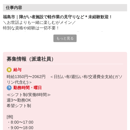
仕事内容
福島市｜障がい者施設で軽作業の見守りなど＊未経験歓迎！
＼お世話よりも一緒に楽しむがメイン／
特別な資格や経験は一切不要！
まずは利用者さんに付き添い、一緒に作業したり、見守ったりする
もっと見る
ことからスタート！
▼お仕事内容
・軽作業の見守り、サポート
募集情報（派遣社員）
・施設内の清掃
・必要に応じた生活介助
給与
・利用者の送迎（できる方のみでOK） など
時給1350円〜2062円 ＜日払い有/週払い有/交通費全支給(ガソ
リン代含む)＞
▼こんなところもポイント！！
勤務時間・曜日
・経験不問！まずは挨拶ができればOK
・日勤のみ＆柔軟なシフト制で、プライベートも充実！
≪シフト制/実働8時間≫
・最短3日で勤務開始！履歴書不要・面談なし◎
週3〜勤務OK
希望シフト制
「見守り」が中心な障がい者デイサービスなので、未経験の方でも
安心して働けます◎
[例]
・8:00〜17:00
まずは短期2か月〜のお試し勤務OK★
・9:00〜18:00