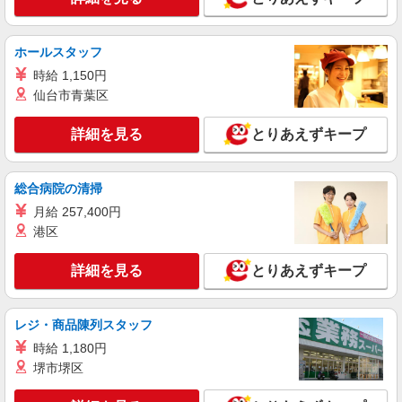
福島市＊20代〜50代の子育て世代活躍中！障
がい者支援員◎
時給1350円〜2062円 ＜日払い有/週払い有/交
ホールスタッフ
通費全支給(ガソリン代含む)＞
時給 1,150円
福島市内 最寄り駅：福島
仙台市青葉区
詳細を見る
キープ
詳細を見る
とりあえずキープ
NEW
派遣社員
株式会社kotrio /●SD-H-2066136
総合病院の清掃
福島市＊働きやすさで選ぶならココ！障がい
月給 257,400円
デイSTAFF/17時定時
港区
時給1350円〜2062円 ＜日払い有/週払い有/交
通費全支給(ガソリン代含む)＞
詳細を見る
とりあえずキープ
福島市 最寄り駅：福島
レジ・商品陳列スタッフ
詳細を見る
キープ
時給 1,180円
NEW
派遣社員
堺市堺区
株式会社kotrio /●SD-H-1983760