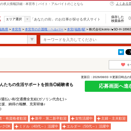
よくある
・ヘルパーの求人情報詳細 - 本宮市｜バイト・アルバイトのことなら
保存した
0
エリア選択
「あなたの街」のお仕事が探せる求人サイト
検索条件
福島県
>
本宮市
>
本宮市の介護職・ヘルパー
>
本宮(福島)駅
> 株式会社kotrio /●SD-H-1
キ
更新日：2026/08/03 ※更新日時点
さんたちの生活サポートを担当◎経験者も
応募画面へ進
有/週払い有/交通費全支給(ガソリン代含む)＞
支援、納得の報酬、充実研修♪
◎
者・有資格者歓迎
新卒・第二新卒歓迎
女性活躍中
主婦・主夫歓迎
ンクOK
ミドル（40代～）活躍中
エルダー（50代～）活躍中