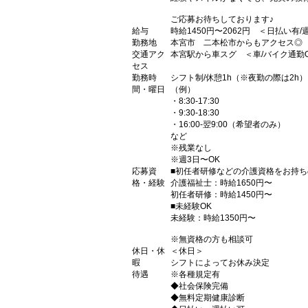
ご応募お待ちしております♪
給与
時給1450円〜2062円 ＜日払い有
勤務地
本宮市 二本松市からもアクセス◎
交通アク
本宮駅から車スグ ＜車/バイク通勤
セス
勤務時
シフト制/休憩1h（※夜勤の際は2h）
間・曜日
（例）
・8:30-17:30
・9:30-18:30
・16:00-翌9:00（希望者のみ）
など
※残業なし
※週3日〜OK
応募資
■初任者研修などの介護資格をお持ち
格・経験
介護福祉士：時給1650円〜
初任者研修：時給1450円〜
■未経験OK
未経験：時給1350円〜
※無資格の方も相談可
休日・休
＜休日＞
暇
シフトによってお休み決定
待遇
※各種規定有
◆社会保険完備
◆無料定期健康診断