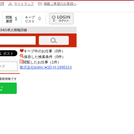
質問
サイトマップ
掲載ご希望のお客様へ
閲覧
キープ
1
0
履歴
リスト
ログイン
896314の求人情報詳細
キープ中のお仕事（0件）
保存した検索条件（
0
件）
閲覧したお仕事（1件）
ープ
株式会社kotrio /●SD-H-1896314
の最新情報です
む