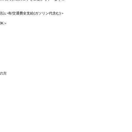
/週払い有/交通費全支給(ガソリン代含む)＞
OK＞
の方