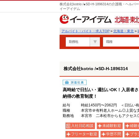
株式会社kotrio /●SD-H-1896314の介護職
イーアイデム
北海道・東北
アルバイト・バイト・求人TOP
>
北海道・東北
>
勤務地
職種
株式会社kotrio /●SD-H-1896314
派遣社員
高時給で日払い・週払いOK！入居者
納得の教育制度！
給与
時給1450円〜2062円 ＜日払い
職種
本宮市＠有料老人ホーム◎上質な
勤務地
本宮市 二本松市からもアクセス
入社日応相談
未経験歓迎
経験
フリーター歓迎
学歴不問
ブラ