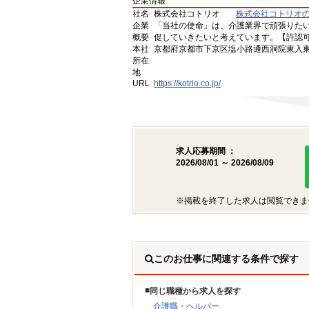
企業情報
社名
株式会社コトリオ
株式会社コトリオ
企業
「当社の使命」は、介護業界で頑張りた
概要
促していきたいと考えています。【許認可番号】
本社
京都府京都市下京区塩小路通西洞院東入東塩
所在
地
URL
https://kotrio.co.jp/
求人応募期間 ：
2026/08/01 ～ 2026/08/09
※掲載を終了した求人は閲覧できま
このお仕事に関連する条件で探す
同じ職種から求人を探す
介護職・ヘルパー