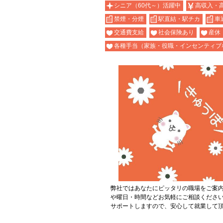
シニア（60代～）活躍中
高収入・
禁煙・分煙
駅直結・駅チカ
車
交通費支給
社会保険あり
産休
各種手当（家族・役職・インセンティブ
弊社ではあなたにピッタリの職場をご案
や曜日・時間などお気軽にご相談くださ
サポートしますので、安心して就業して