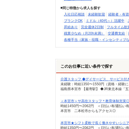
同じ特徴から求人を探す
入社日応相談
未経験歓迎
経験者・有資
ブランクOK
ミドル（40代～）活躍中
昇給あり
完全週休2日制
フルタイム歓
残業少なめ（月20h未満）
交通費支給
各種手当（家族・役職・インセンティブ
このお仕事に近い条件で探す
介護スタッフ ◆デイサービス、サービス付
福島県本宮市 【最寄駅】 ◆JR東北本線「
＜本宮市＞サ高住スタッフ＊教育体制充実◎3
時給1450円〜2062円 ＜日払い有/週払い
本宮市 二本松市からもアクセス◎
本宮市★シフト柔軟で長く働きやすいシニ
時給1350円〜2062円 ＜日払い有/週払い