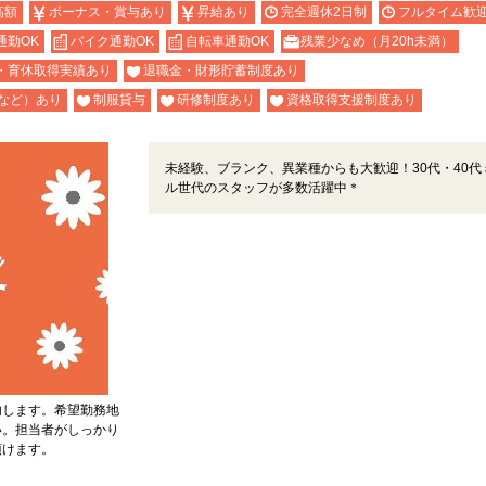
高額
ボーナス・賞与あり
昇給あり
完全週休2日制
フルタイム歓
通勤OK
バイク通勤OK
自転車通勤OK
残業少なめ（月20h未満）
・育休取得実績あり
退職金・財形貯蓄制度あり
など）あり
制服貸与
研修制度あり
資格取得支援制度あり
未経験、ブランク、異業種からも大歓迎！30代・40代
ル世代のスタッフが多数活躍中＊
内します。希望勤務地
い。担当者がしっかり
頂けます。