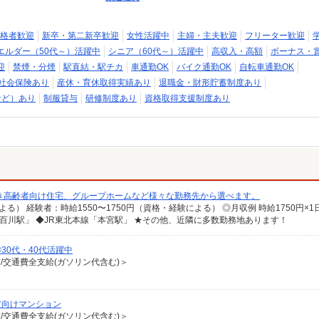
格者歓迎
新卒・第二新卒歓迎
女性活躍中
主婦・主夫歓迎
フリーター歓迎
エルダー（50代～）活躍中
シニア（60代～）活躍中
高収入・高額
ボーナス・
迎
禁煙・分煙
駅直結・駅チカ
車通勤OK
バイク通勤OK
自転車通勤OK
社会保険あり
産休・育休取得実績あり
退職金・財形貯蓄制度あり
など）あり
制服貸与
研修制度あり
資格取得支援制度あり
き高齢者向け住宅、グループホームなど様々な勤務先から選べます。
五百川駅」 ◆JR東北本線「本宮駅」 ★その他、近隣に多数勤務地あります！
0代・40代活躍中
有/交通費全支給(ガソリン代含む)＞
ア向けマンション
有/交通費全支給(ガソリン代含む)＞