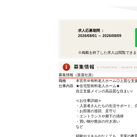
求人応募期間 ：
2026/08/01 ～ 2026/08/09
※掲載を終了した求人は閲覧できま
募集情報（派遣社員）
職種
本宮市＠有料老人ホーム◎上質な支
仕事内容
★住宅型有料老人ホーム★
自立支援メインの高品質な住まい♪
≪お仕事詳細≫
・入居者さんたちの生活サポート、
・お部屋の巡回、見守り
・エントランスや廊下の清掃
・買い物や散歩の付き添い
など
経験やスキルがなくても、充実の教