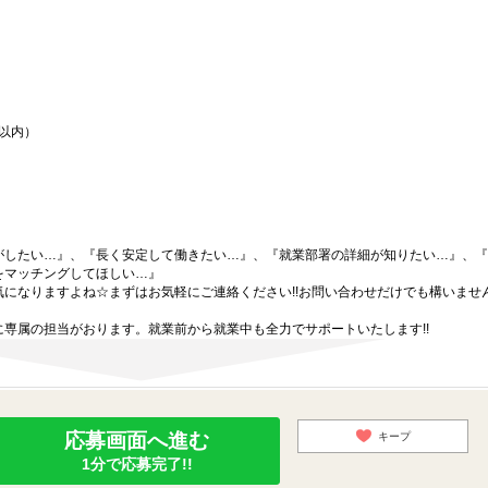
間以内）
がしたい…』、『長く安定して働きたい…』、『就業部署の詳細が知りたい…』、『
をマッチングしてほしい…』
になりますよね☆まずはお気軽にご連絡ください!!お問い合わせだけでも構いません
専属の担当がおります。就業前から就業中も全力でサポートいたします!!
応募画面へ進む
キープ
1分で応募完了!!