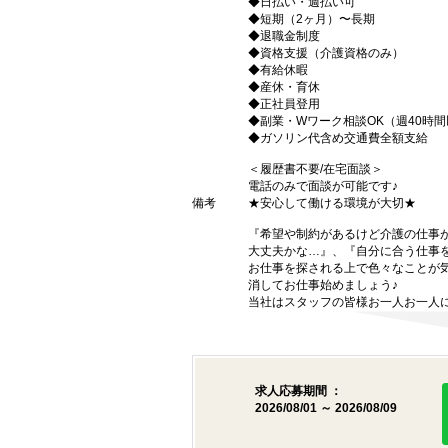
◆日払い・週払い可
◆短期（2ヶ月）〜長期
◆退職金制度
◆資格支援（介護資格のみ）
◆有給休暇
◆産休・育休
◆正社員登用
◆副業・Wワーク相談OK（週40時
◆ガソリン代含め交通費全額支給
＜履歴書不要/在宅面談＞
電話のみで面談が可能です♪
備考
★安心して働ける環境が大切★
『希望や制約があるけど介護の仕事
大丈夫かな…』、『自分に合う仕事
お仕事を探される上で色々なことが気
消してお仕事始めましょう♪
当社はスタッフの皆様お一人お一人に
求人応募期間 ：
2026/08/01 ～ 2026/08/09