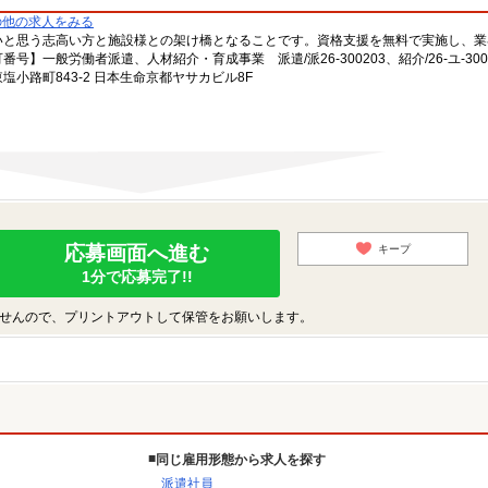
の他の求人をみる
いと思う志高い方と施設様との架け橋となることです。資格支援を無料で実施し、業
一般労働者派遣、人材紹介・育成事業 派遣/派26-300203、紹介/26-ユ-300
小路町843-2 日本生命京都ヤサカビル8F
応募画面へ進む
キープ
1分で応募完了!!
せんので、プリントアウトして保管をお願いします。
同じ雇用形態から求人を探す
派遣社員