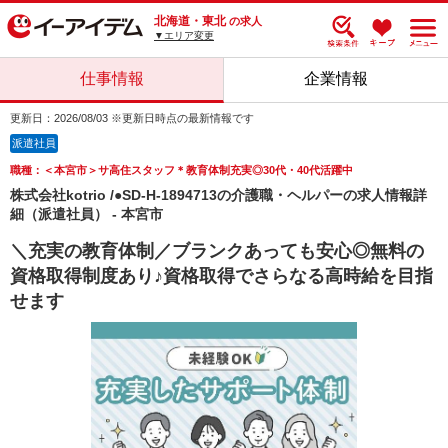
北海道・東北
の求人
▼エリア変更
仕事情報
企業情報
更新日：2026/08/03 ※更新日時点の最新情報です
派遣社員
職種：＜本宮市＞サ高住スタッフ＊教育体制充実◎30代・40代活躍中
株式会社kotrio /●SD-H-1894713の介護職・ヘルパーの求人情報詳
細（派遣社員） - 本宮市
＼充実の教育体制／ブランクあっても安心◎無料の
資格取得制度あり♪資格取得でさらなる高時給を目指
せます