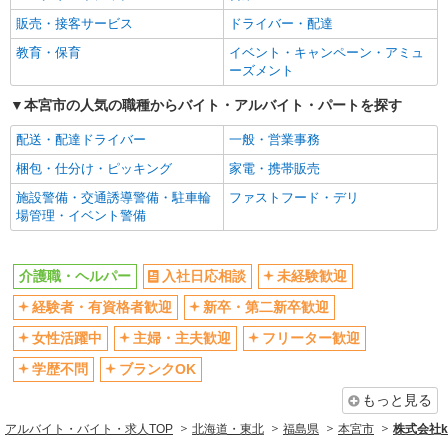
販売・接客サービス
ドライバー・配達
教育・保育
イベント・キャンペーン・アミュ
ーズメント
本宮市の人気の職種からバイト・アルバイト・パートを探す
配送・配達ドライバー
一般・営業事務
梱包・仕分け・ピッキング
家電・携帯販売
施設警備・交通誘導警備・駐車輪
ファストフード・デリ
場管理・イベント警備
介護職・ヘルパー
入社日応相談
未経験歓迎
経験者・有資格者歓迎
新卒・第二新卒歓迎
女性活躍中
主婦・主夫歓迎
フリーター歓迎
学歴不問
ブランクOK
もっと見る
アルバイト・バイト・求人TOP
北海道・東北
福島県
本宮市
株式会社ko