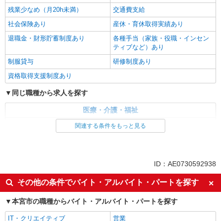
残業少なめ（月20h未満）
交通費支給
社会保険あり
産休・育休取得実績あり
退職金・財形貯蓄制度あり
各種手当（家族・役職・インセン
ティブなど）あり
制服貸与
研修制度あり
資格取得支援制度あり
同じ職種から求人を探す
医療・介護・福祉
介護職・ヘルパー
関連する条件をもっと見る
同じ特徴から求人を探す
未経験歓迎
ミドル（40代～）活躍中
ID：AE0730592938
ボーナス・賞与あり
車通勤OK
その他の条件でバイト・アルバイト・パートを探す
交通費支給
社会保険あり
本宮市の職種からバイト・アルバイト・パートを探す
産休・育休取得実績あり
IT・クリエイティブ
営業