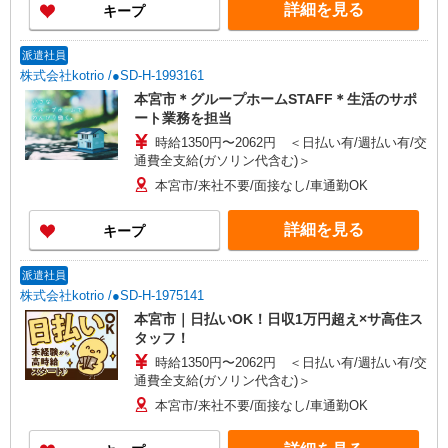
詳細を見る
キープ
派遣社員
株式会社kotrio /●SD-H-1993161
本宮市＊グループホームSTAFF＊生活のサポ
ート業務を担当
時給1350円〜2062円 ＜日払い有/週払い有/交
通費全支給(ガソリン代含む)＞
本宮市/来社不要/面接なし/車通勤OK
詳細を見る
キープ
派遣社員
株式会社kotrio /●SD-H-1975141
本宮市｜日払いOK！日収1万円超え×サ高住ス
タッフ！
時給1350円〜2062円 ＜日払い有/週払い有/交
通費全支給(ガソリン代含む)＞
本宮市/来社不要/面接なし/車通勤OK