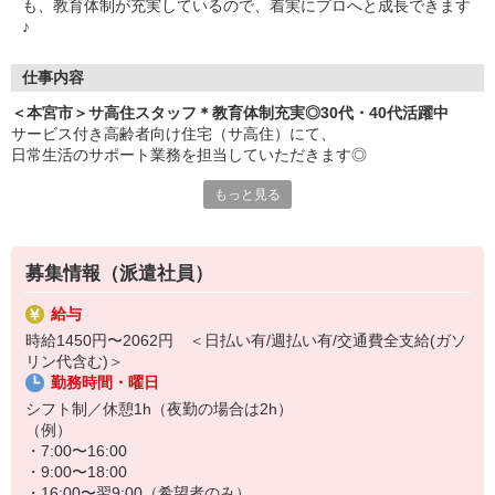
も、教育体制が充実しているので、着実にプロへと成長できます
♪
仕事内容
＜本宮市＞サ高住スタッフ＊教育体制充実◎30代・40代活躍中
サービス付き高齢者向け住宅（サ高住）にて、
日常生活のサポート業務を担当していただきます◎
もっと見る
≪おもなお仕事≫
・食事や入浴などの介助
・移動する際のお手伝い
・施設内やお部屋の簡単なお掃除
募集情報（派遣社員）
・お話し相手やレクリエーションのサポート
など
給与
時給1450円〜2062円 ＜日払い有/週払い有/交通費全支給(ガソ
充実した教育体制あり◎
リン代含む)＞
わからないことは何でも気軽に質問できる環境です！
勤務時間・曜日
ブランクがあっても安心♪
シフト制／休憩1h（夜勤の場合は2h）
着実に成長して、介護のプロとして活躍しましょう＊
（例）
・7:00〜16:00
・9:00〜18:00
・16:00〜翌9:00（希望者のみ）