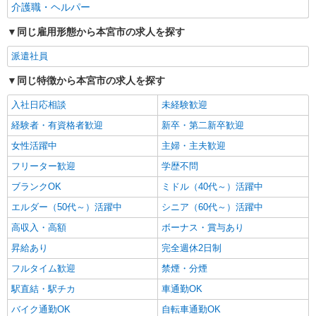
介護職・ヘルパー
派遣社員
株式会社kotrio /●SD-H-1975252
同じ雇用形態から本宮市の求人を探す
本宮市★シフト柔軟で長く働きやすいシニア向
けマンション
派遣社員
時給1350円〜2062円 ＜日払い有/週払い有/交
同じ特徴から本宮市の求人を探す
通費全支給(ガソリン代含む)＞
本宮市/来社不要/面接なし/車通勤OK
入社日応相談
未経験歓迎
経験者・有資格者歓迎
新卒・第二新卒歓迎
詳細を見る
キープ
女性活躍中
主婦・主夫歓迎
フリーター歓迎
学歴不問
ブランクOK
ミドル（40代～）活躍中
エルダー（50代～）活躍中
シニア（60代～）活躍中
高収入・高額
ボーナス・賞与あり
昇給あり
完全週休2日制
フルタイム歓迎
禁煙・分煙
駅直結・駅チカ
車通勤OK
バイク通勤OK
自転車通勤OK