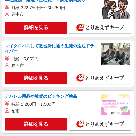
派遣社員
月給 222,750円〜230,750円
株式会社ブレイブ（マイナビグループ）/MD09
豊中市
介護スタッフ ◆デイサービス、サービス付き
高齢者向け住宅、グループホームなど様々な勤
詳細を見る
とりあえずキープ
務先から選べます。
未経験：時給1350〜1550円（資格・経験によ
る） 経験者：時給1550〜1750円（資格・経験によ
る） ◎月収例 時給1750円×1日8時間×22日（週5
福島県本宮市 【最寄駅】 ◆JR東北本線「五百
マイクロバスにて教習所に通う生徒の送迎ドラ
日）＝30万8000円 ◆昇給あり ◆支払い方法 ※日
川駅」 ◆JR東北本線「本宮駅」 ★その他、近隣
イバー
払い/週払い/月払い対応も可能です。詳しくは面談
に多数勤務地あります！
時にご相談ください。 ◆交通費：別途全額支給 ※
日給 15,850円
詳細を見る
キープ
当社規定あり
箕面市
派遣社員
詳細を見る
とりあえずキープ
株式会社kotrio /●SD-H-2066504
本宮市｜未経験でも大丈夫◎研修が手厚い有料
住宅の介護♪
アパレル用品や雑貨のピッキング検品
時給1350円〜2062円 ＜日払い有/週払い有/交
時給 1,200円〜1,500円
通費全支給(ガソリン代含む)＞
柏市
福島県本宮市本宮字南町裡
詳細を見る
とりあえずキープ
詳細を見る
キープ