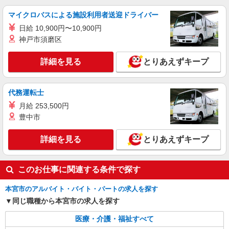
派遣社員
マイクロバスによる施設利用者送迎ドライバー
株式会社kotrio /●SD-H-1993441
日給 10,900円〜10,900円
本宮市⇒需要のある福祉業界で介護デビュー＊
神戸市須磨区
資格支援あり
時給1350円〜2062円 ＜日払い有/週払い有/交
詳細を見る
とりあえずキープ
通費全支給(ガソリン代含む)＞
本宮市/来社不要/面接なし/車通勤OK
代務運転士
詳細を見る
キープ
月給 253,500円
豊中市
派遣社員
株式会社kotrio /●SD-H-1975289
詳細を見る
とりあえずキープ
本宮市｜小さなグループホームで家事や生活の
サポート！
時給1350円〜2062円 ＜日払い有/週払い有/交
このお仕事に関連する条件で探す
通費全支給(ガソリン代含む)＞
本宮市/来社不要/面接なし/車通勤OK
本宮市のアルバイト・バイト・パートの求人を探す
同じ職種から本宮市の求人を探す
詳細を見る
キープ
医療・介護・福祉すべて