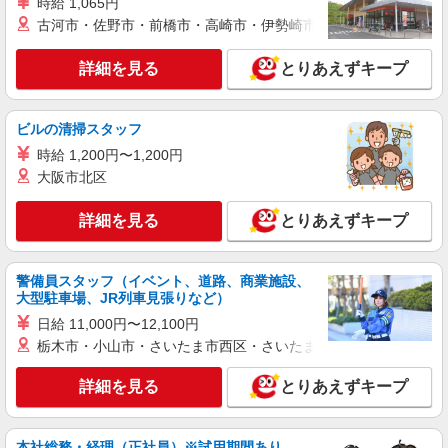
時給 1,065円
派遣社員
古河市・佐野市・前橋市・高崎市・伊勢崎市・太田市・館林市・
株式会社kotrio /●SD-H-1993241
本宮市｜シニア向けマンションで夜勤専従＊暮
詳細を見る
とりあえずキープ
らしのお手伝い
時給1350円〜2062円 ＜日払い有/週払い有/交
ビルの清掃スタッフ
通費全支給(ガソリン代含む)＞
本宮市/来社不要/面接なし/車通勤OK
時給 1,200円〜1,200円
大阪市北区
詳細を見る
キープ
詳細を見る
とりあえずキープ
派遣社員
株式会社kotrio /●SD-H-1895006
警備員スタッフ（イベント、道路、商業施設、
＜本宮市＞デイサービスSTAFF＊16時退社も
大型駐車場、JR列車見張りなど）
OK！子育て世代活躍中
日給 11,000円〜12,100円
時給1450円〜2062円 ＜日払い有/週払い有/交
栃木市・小山市・さいたま市西区・さいたま市岩槻区・久喜市・
通費全支給(ガソリン代含む)＞
本宮市 二本松市からもアクセス◎
詳細を見る
とりあえずキープ
詳細を見る
キープ
本社総務・経理（正社員）※試用期間あり