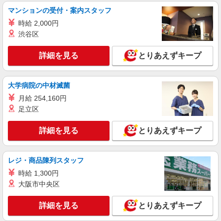
マンションの受付・案内スタッフ
派遣社員
株式会社kotrio /●SD-H-2066420
時給 2,000円
渋谷区
向かう先は、笑顔の待つ場所！デイサービスの
サポート＆送迎STAFF
詳細を見る
とりあえずキープ
時給1350円〜2062円 ＜日払い有/週払い有/交
通費全支給(ガソリン代含む)＞
福島県本宮市本宮字南町裡
大学病院の中材滅菌
月給 254,160円
詳細を見る
キープ
足立区
派遣社員
詳細を見る
とりあえずキープ
株式会社kotrio /●SD-H-2066631
本宮市◆サ高住スタッフ◆穏やかな職場×週
3〜×残業なし
レジ・商品陳列スタッフ
時給1350円〜2062円 ＜日払い有/週払い有/交
時給 1,300円
通費全支給(ガソリン代含む)＞
大阪市中央区
福島県本宮市本宮字南町裡
詳細を見る
とりあえずキープ
詳細を見る
キープ