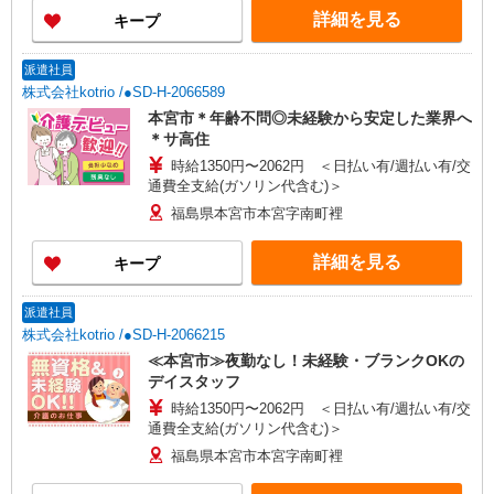
詳細を見る
キープ
派遣社員
株式会社kotrio /●SD-H-2066589
本宮市＊年齢不問◎未経験から安定した業界へ
＊サ高住
時給1350円〜2062円 ＜日払い有/週払い有/交
通費全支給(ガソリン代含む)＞
福島県本宮市本宮字南町裡
詳細を見る
キープ
派遣社員
株式会社kotrio /●SD-H-2066215
≪本宮市≫夜勤なし！未経験・ブランクOKの
デイスタッフ
時給1350円〜2062円 ＜日払い有/週払い有/交
通費全支給(ガソリン代含む)＞
福島県本宮市本宮字南町裡