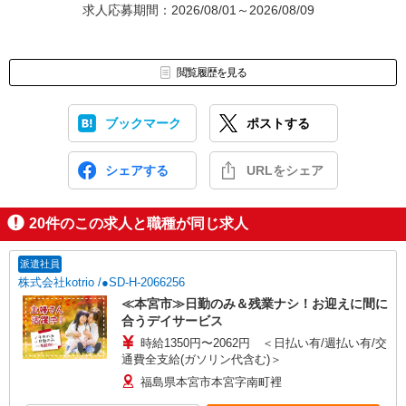
求人応募期間：2026/08/01～2026/08/09
閲覧履歴を見る
ブックマーク
ポストする
シェアする
URLをシェア
20
件のこの求人と職種が同じ求人
派遣社員
株式会社kotrio /●SD-H-2066256
≪本宮市≫日勤のみ＆残業ナシ！お迎えに間に
合うデイサービス
時給1350円〜2062円 ＜日払い有/週払い有/交
通費全支給(ガソリン代含む)＞
福島県本宮市本宮字南町裡