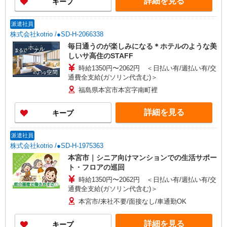
詳細を見る
キープ
派遣社員
株式会社kotrio /●SD-H-2066338
毎日通うのが楽しみになる＊ホテルのような美
しいサ高住のSTAFF
時給1350円〜2062円 ＜日払い有/週払い有/交
通費全支給(ガソリン代含む)＞
福島県本宮市本宮字南町裡
詳細を見る
キープ
派遣社員
株式会社kotrio /●SD-H-1975363
本宮市｜シニア向けマンションでの生活サポー
ト・フロアの巡回
時給1350円〜2062円 ＜日払い有/週払い有/交
通費全支給(ガソリン代含む)＞
本宮市/来社不要/面接なし/車通勤OK
詳細を見る
キープ