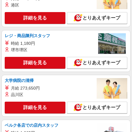
港区
派遣社員
株式会社kotrio /●SD-H-1896314
詳細を見る
とりあえずキープ
本宮市＠有料老人ホーム◎上質な支援、納得の
報酬、充実研修♪
時給1450円〜2062円 ＜日払い有/週払い有/交
レジ・商品陳列スタッフ
通費全支給(ガソリン代含む)＞
時給 1,180円
本宮市 二本松市からもアクセス◎
堺市堺区
詳細を見る
キープ
詳細を見る
とりあえずキープ
派遣社員
株式会社kotrio /●SD-H-2066545
大学病院の清掃
本宮市★未経験OKの人間関係に悩まない職場
月給 273,650円
へ★サ高住スタッフ
品川区
時給1350円〜2062円 ＜日払い有/週払い有/交
通費全支給(ガソリン代含む)＞
詳細を見る
とりあえずキープ
福島県本宮市本宮字南町裡
ベルク各店での店内スタッフ
詳細を見る
キープ