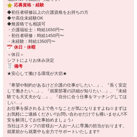
応募資格・経験
◆初任者研修以上の介護資格をお持ちの方
◆サ高住未経験OK
◆無資格でも相談可
・介護福祉士：時給1650円〜
・初任者研修：時給1450円〜
・未経験：時給1350円〜
休日・休暇
＜休日＞
シフトによりお休み決定
備考
★安心して働ける環境が大切★
『希望や制約があるけど介護の仕事がしたい…』、『長く安定
して働きたい…』、『就業部署の詳細が知りたい…』、『未経
験でも大丈夫かな…』、『自分に合う仕事をマッチングしてほ
しい…』
お仕事を探される上で色々なことが気になりますよね☆まずは
お気軽にご連絡ください!!お問い合わせだけでも構いません!!不
安を解消してお仕事始めましょう♪
当社はスタッフの皆様お一人お一人に専属の担当がおります。
就業前から就業中も全力でサポートいたします!!