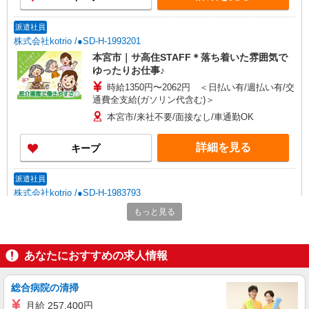
派遣社員
株式会社kotrio /●SD-H-1993201
本宮市｜サ高住STAFF＊落ち着いた雰囲気で
ゆったりお仕事♪
時給1350円〜2062円 ＜日払い有/週払い有/交
通費全支給(ガソリン代含む)＞
本宮市/来社不要/面接なし/車通勤OK
詳細を見る
キープ
派遣社員
株式会社kotrio /●SD-H-1983793
<本宮市>高時給&シフト柔軟でいいとこ取り♪
もっと見る
サ高住の補助STAFF
時給1350円〜2062円 ＜日払い有/週払い有/交
通費全支給(ガソリン代含む)＞
あなたにおすすめの求人情報
本宮市 二本松市からもアクセス◎
総合病院の清掃
詳細を見る
キープ
月給 257,400円