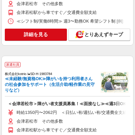
中！障がい者支援員◎
会津若松市 その他多数
時給1350円〜2062円 ＜日払い有/週払い有/交
会津若松駅から車ですぐ／交通費全額支給
通費全支給(ガソリン代含む)＞
≪シフト制/実働8時間≫ 週3〜勤務OK 希望シフト制 [例] ・8:00〜1
会津若松市 その他多数
詳細を見る
とりあえずキープ
詳細を見る
キープ
派遣社員
株式会社kotrio /●SD-H-1983784
≪未経験/無資格OK≫障がいを持つ利用者さん
の社会参加をサポート（生活介助/軽作業の見守
りなど）
＜会津若松市＞障がい者支援員募集！≪面接なし≫≪週3日OK≫
時給1350円〜2062円 ＜日払い有/週払い有/交通費全支給(ガ
会津若松市 その他多数
会津若松駅から車ですぐ／交通費全額支給