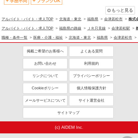
学歴不問
ブランクOK
もっと見る
アルバイト・バイト・求人TOP
北海道・東北
福島県
会津若松市
株式会
アルバイト・バイト・求人TOP
福島県の路線
ＪＲ只見線
会津若松駅
職種・条件一覧
医療・介護・福祉
北海道・東北
福島県
会津若松市
掲載ご希望のお客様へ
よくある質問
お問い合わせ
利用規約
リンクについて
プライバシーポリシー
Cookieポリシー
個人情報保護方針
メールサービスについて
サイト運営会社
サイトマップ
(c) AIDEM Inc.