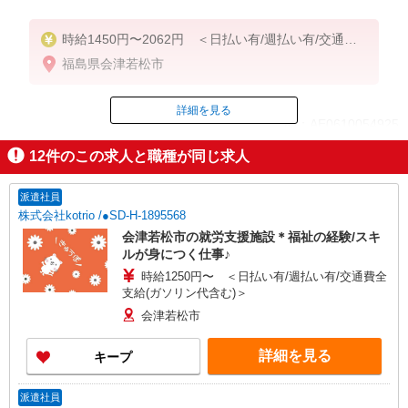
時給1450円〜2062円 ＜日払い有/週払い有/交通費
全支給(ガソリン代含む)＞
福島県会津若松市
詳細を見る
ID：AE0610054925
12
件のこの求人と職種が同じ求人
掲載期間終了
派遣社員
株式会社kotrio /●SD-H-1895568
会津若松市の就労支援施設＊福祉の経験/スキ
ルが身につく仕事♪
時給1250円〜 ＜日払い有/週払い有/交通費全
支給(ガソリン代含む)＞
会津若松市
詳細を見る
キープ
派遣社員