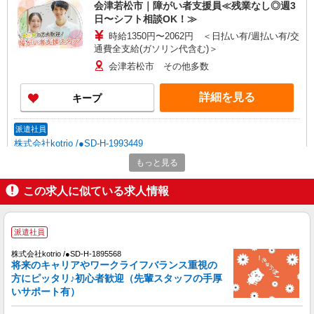
会津若松市｜障がい者支援員≪残業なし◎週3
日〜シフト相談OK！≫
時給1350円〜2062円 ＜日払い有/週払い有/交
通費全支給(ガソリン代含む)＞
会津若松市 その他多数
詳細を見る
キープ
派遣社員
株式会社kotrio /●SD-H-1993449
会津若松市の障がい者デイサービスで見守りな
もっと見る
ど★30・40代活躍中
この求人に似ている求人情報
時給1350円〜2062円 ＜日払い有/週払い有/交
通費全支給(ガソリン代含む)＞
会津若松市 その他多数
派遣社員
詳細を見る
キープ
株式会社kotrio /●SD-H-1895568
将来のキャリアやワークライフバランス重視の
方にピッタリ♪初心者歓迎（先輩スタッフの手厚
派遣社員
いサポート有）
株式会社kotrio /●SD-H-1815462