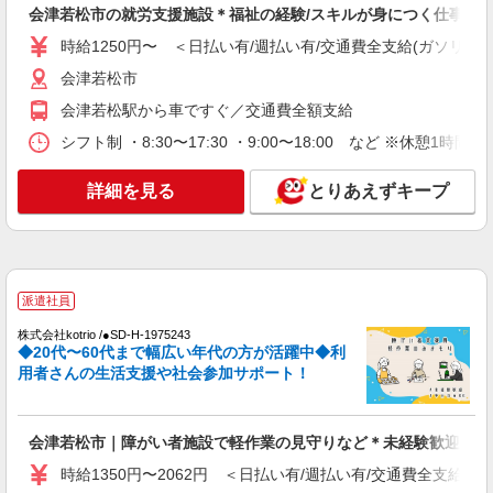
≪会津若松市≫日払可/日曜休☆障がい者の軽
会津若松市の就労支援施設＊福祉の経験/スキルが身につく仕事♪
作業補助など
時給1250円〜 ＜日払い有/週払い有/交通費全支給(ガソリン代
時給1450円〜2062円 ＜日払い有/週払い有/交
通費全支給(ガソリン代含む)＞
会津若松市
会津若松市 その他多数
会津若松駅から車ですぐ／交通費全額支給
シフト制 ・8:30〜17:30 ・9:00〜18:00 など ※休憩1時
詳細を見る
キープ
詳細を見る
とりあえずキープ
派遣社員
株式会社kotrio /●SD-H-1975206
会津若松市｜未経験でも簡単！障がい者デイで
軽作業サポート
時給1350円〜2062円 ＜日払い有/週払い有/交
派遣社員
通費全支給(ガソリン代含む)＞
株式会社kotrio /●SD-H-1975243
会津若松市 その他多数
◆20代〜60代まで幅広い年代の方が活躍中◆利
用者さんの生活支援や社会参加サポート！
詳細を見る
キープ
派遣社員
会津若松市｜障がい者施設で軽作業の見守りなど＊未経験歓迎！
株式会社kotrio /●SD-H-1975428
時給1350円〜2062円 ＜日払い有/週払い有/交通費全支給(ガ
会津若松市＊20代〜50代の子育て世代活躍