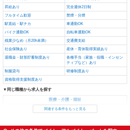
昇給あり
完全週休2日制
フルタイム歓迎
禁煙・分煙
駅直結・駅チカ
車通勤OK
バイク通勤OK
自転車通勤OK
残業少なめ（月20h未満）
交通費支給
社会保険あり
産休・育休取得実績あり
退職金・財形貯蓄制度あり
各種手当（家族・役職・インセン
ティブなど）あり
制服貸与
研修制度あり
資格取得支援制度あり
同じ職種から求人を探す
医療・介護・福祉
関連する条件をもっと見る
同じ特徴から求人を探す
未経験歓迎
ミドル（40代～）活躍中
ボーナス・賞与あり
車通勤OK