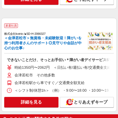
派遣社員
株式会社kotrio /●SD-H-2066327
＜会津若松市＞無資格・未経験歓迎！障がいを
持つ利用者さんのサポート◎見守りや会話が中
心のお仕事♪
できないことだけ、そっとお手伝い＊障がい者デイサービスSTAF
時給1350円〜2062円 ＜日払い有/週払い有/交通費全支給(ガ
会津若松市 その他多数
会津若松駅から車ですぐ／交通費全額支給
＜シフト制/休憩1h＞ （例） ・9:00〜18:00 ・10:00〜19:0
詳細を見る
とりあえずキープ