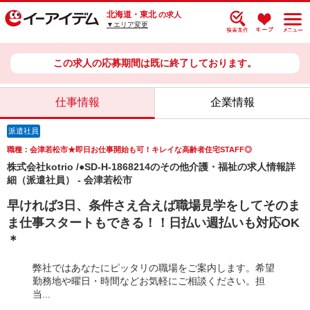
北海道・東北
の求人
▼エリア変更
この求人の応募期間は既に終了しております。
仕事情報
企業情報
派遣社員
職種：会津若松市★即日お仕事開始も可！キレイな高齢者住宅STAFF◎
株式会社kotrio /●SD-H-1868214のその他介護・福祉の求人情報詳
細（派遣社員） - 会津若松市
早ければ3日、条件さえ合えば職場見学をしてそのま
ま仕事スタートもできる！！日払い週払いも対応OK
＊
弊社ではあなたにピッタリの職場をご案内します。希望
勤務地や曜日・時間などお気軽にご相談ください。担
当...