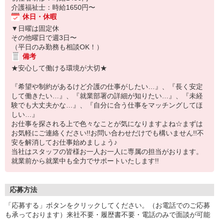
介護福祉士：時給1650円〜
休日・休暇
▼日曜は固定休
その他曜日で週3日〜
（平日のみ勤務も相談OK！）
備考
★安心して働ける環境が大切★
『希望や制約があるけど介護の仕事がしたい…』、『長く安定
して働きたい…』、『就業部署の詳細が知りたい…』、『未経
験でも大丈夫かな…』、『自分に合う仕事をマッチングしてほ
しい…』
お仕事を探される上で色々なことが気になりますよね☆まずは
お気軽にご連絡ください!!お問い合わせだけでも構いません!!不
安を解消してお仕事始めましょう♪
当社はスタッフの皆様お一人お一人に専属の担当がおります。
就業前から就業中も全力でサポートいたします!!
応募方法
「応募する」ボタンをクリックしてください。（お電話でのご応募
も承っております）来社不要・履歴書不要・電話のみで面談が可能