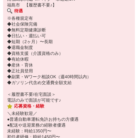
福島市 【履歴書不要♪】
待遇
※各種規定有
◆社会保険完備
◆無料定期健康診断
◆日払い・週払い可
◆短期（2ヶ月）〜長期
◆退職金制度
◆資格支援（介護資格のみ）
◆有給休暇
◆産休・育休
◆正社員登用
◆副業・Wワーク相談OK（週40時間以内）
◆ガソリン代含め交通費全額支給
＜履歴書不要/在宅面談＞
電話のみで面談が可能です♪
応募資格・経験
＼未経験歓迎／
●普通自動車運転免許お持ちの方優遇
●配送や送迎業務の経験者優遇
未経験：時給1350円〜
初任者研修：時給1450円〜