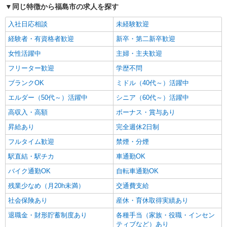
ス
同じ特徴から福島市の求人を探す
介護スタッフ／資格あり or 経験者
入社日応相談
未経験歓迎
時給1,330円〜1,380円 ◆無資格・経験者：時
給1,330円〜 ◆初任者研修・未経験：時給1,330
経験者・有資格者歓迎
新卒・第二新卒歓迎
円〜 ◆初任者研修・経験者：時給1,360円〜 ◆介
福島県福島市 【最寄駅】福島交通飯坂線「美
女性活躍中
主婦・主夫歓迎
護福祉士：時給1,380円〜 ※経験者は3ヶ月以上 ※
術館図書館前」駅 ★勤務地は3000ヶ所以上★ 自
給与幅は経験・能力による ★週払いOK（規定あ
フリーター歓迎
宅から通いやすいエリアなど、お好きな勤務地を
学歴不問
り）
お選び下さい！！
詳細を見る
キープ
ブランクOK
ミドル（40代～）活躍中
エルダー（50代～）活躍中
シニア（60代～）活躍中
高収入・高額
ボーナス・賞与あり
昇給あり
完全週休2日制
フルタイム歓迎
禁煙・分煙
駅直結・駅チカ
車通勤OK
バイク通勤OK
自転車通勤OK
残業少なめ（月20h未満）
交通費支給
社会保険あり
産休・育休取得実績あり
退職金・財形貯蓄制度あり
各種手当（家族・役職・インセン
ティブなど）あり