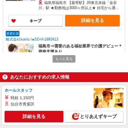
福島県福島市 【最寄駅】JR東北本線「金谷
川」駅 ★勤務地は3000ヶ所以上★ 自宅から通い
やすいエリアなど、お好きな勤務地をお選び下さ
い！！
詳細を見る
キープ
派遣社員
株式会社kotrio /●SD-H-1993413
福島市⇒需要のある福祉業界で介護デビュー＊
資格支援あり
時給1350円〜2062円 ＜日払い有/週払い有/交
もっと見る
通費全支給(ガソリン代含む)＞
福島市内 最寄り駅：福島
あなたにおすすめの求人情報
詳細を見る
キープ
ホールスタッフ
アルバイト
パート
派遣社員
紹介予定派遣
時給 1,150円
日研トータルソーシング株式会社 メディカルケア事業部/仙台オフィ
仙台市青葉区
ス
未経験・無資格OKの介護スタッフ
詳細を見る
とりあえずキープ
時給1,280円〜1,380円 ★週払いOK（規定あ
り） ※給与幅は経験・能力による