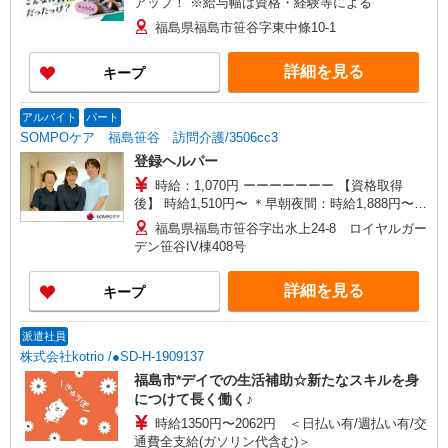
アップ！ ※給与幅は資格・経験等による
福島県福島市笹谷字東中條10-1
詳細を見る
キープ
アルバイト
パート
SOMPOケア 福島笹谷 訪問介護/3506cc3
登録ヘルパー
時給：1,070円 ーーーーーーー 【資格取得
後】 時給1,510円〜 ＊早朝夜間：時給1,888円〜
＊日曜祝日：時給1,810円〜 ーーーーーーー
福島県福島市笹谷字出水上24-8 ロイヤルガー
デン笹谷IV棟408号
詳細を見る
キープ
派遣社員
株式会社kotrio /●SD-H-1909137
福島市*デイでの生活補助☆新たなスキルを身
につけて長く働く♪
時給1350円〜2062円 ＜日払い有/週払い有/交
通費全支給(ガソリン代含む)＞