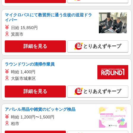
時給1350円〜2062円 ＜日払い有/週払い有/交
通費全支給(ガソリン代含む)＞
マイクロバスにて教習所に通う生徒の送迎ドラ
福島市 最寄り駅：福島
イバー
日給 15,850円
詳細を見る
キープ
箕面市
アルバイト
パート
派遣社員
紹介予定派遣
詳細を見る
とりあえずキープ
日研トータルソーシング株式会社 メディカルケア事業部/仙台オフィ
ス
介護スタッフ／資格あり or 経験者
ラウンドワンの清掃作業員
時給1,330円〜1,380円 ◆無資格・経験者：時
時給 1,400円
給1,330円〜 ◆初任者研修・未経験：時給1,330
大阪市城東区
円〜 ◆初任者研修・経験者：時給1,360円〜 ◆介
福島県福島市 【最寄駅】阿武隈急行「卸町」
護福祉士：時給1,380円〜 ※経験者は3ヶ月以上 ※
駅 ★勤務地は3000ヶ所以上★ 自宅から通いやす
給与幅は経験・能力による ★週払いOK（規定あ
詳細を見る
とりあえずキープ
いエリアなど、お好きな勤務地をお選び下さ
り）
い！！
詳細を見る
キープ
アパレル用品や雑貨のピッキング検品
アルバイト
パート
派遣社員
紹介予定派遣
時給 1,200円〜1,500円
日研トータルソーシング株式会社 メディカルケア事業部/仙台オフィ
柏市
ス
介護スタッフ／資格あり or 経験者