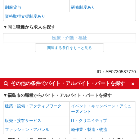
制服貸与
研修制度あり
資格取得支援制度あり
同じ職種から求人を探す
医療・介護・福祉
介護職・ヘルパー
関連する条件をもっと見る
同じ特徴から求人を探す
未経験歓迎
ミドル（40代～）活躍中
ID：AE0730587770
ボーナス・賞与あり
車通勤OK
その他の条件でバイト・アルバイト・パートを探す
交通費支給
社会保険あり
福島市の職種からバイト・アルバイト・パートを探す
産休・育休取得実績あり
建築・設備・アクティブワーク
イベント・キャンペーン・アミュ
ーズメント
販売・接客サービス
IT・クリエイティブ
ファッション・アパレル
軽作業・製造・物流