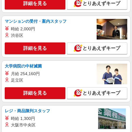
詳細を見る
とりあえずキープ
時給1,330円〜1,380円 ◆無資格・経験者：時
給1,330円〜 ◆初任者研修・未経験：時給1,330
円〜 ◆初任者研修・経験者：時給1,360円〜 ◆介
福島県福島市 【最寄駅】福島交通飯坂線「医
マンションの受付・案内スタッフ
護福祉士：時給1,380円〜 ※経験者は3ヶ月以上 ※
王寺前」駅 ★勤務地は3000ヶ所以上★ 自宅から
給与幅は経験・能力による ★週払いOK（規定あ
時給 2,000円
通いやすいエリアなど、お好きな勤務地をお選び
り）
下さい！！
渋谷区
詳細を見る
キープ
詳細を見る
とりあえずキープ
アルバイト
パート
派遣社員
紹介予定派遣
日研トータルソーシング株式会社 メディカルケア事業部/仙台オフィ
ス
大学病院の中材滅菌
未経験・無資格OKの介護スタッフ
月給 254,160円
時給1,280円〜1,380円 ★週払いOK（規定あ
足立区
り） ※給与幅は経験・能力による
福島県福島市 【最寄駅】福島交通飯坂線「笹
詳細を見る
とりあえずキープ
谷」駅 ★勤務地は3000ヶ所以上★ 自宅から通い
やすいエリアなど、お好きな勤務地をお選び下さ
い！！
詳細を見る
キープ
レジ・商品陳列スタッフ
時給 1,300円
派遣社員
大阪市中央区
株式会社ブレイブ（マイナビグループ）/MD04