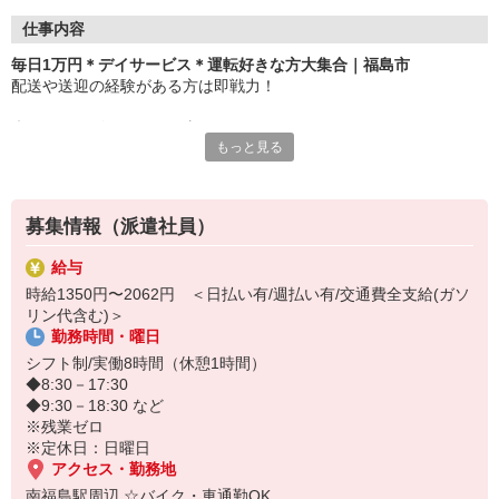
仕事内容
毎日1万円＊デイサービス＊運転好きな方大集合｜福島市
配送や送迎の経験がある方は即戦力！
◆デイサービスでのお仕事
もっと見る
・利用者さんの送迎
・食事や着替えなどの介助
・お散歩の際の付き添い など
募集情報（派遣社員）
利用者さんの生活をサポートする、
やりがいあるお仕事です★
給与
時給1350円〜2062円 ＜日払い有/週払い有/交通費全支給(ガソ
送迎車は軽自動車・ハイエースがございます。
リン代含む)＞
運転に自信の無い方は軽自動車のみでOK★
勤務時間・曜日
▼日収例
シフト制/実働8時間（休憩1時間）
時給1,350円×8h＝10,800円
◆8:30－17:30
◆9:30－18:30 など
※残業ゼロ
※定休日：日曜日
アクセス・勤務地
南福島駅周辺 ☆バイク・車通勤OK