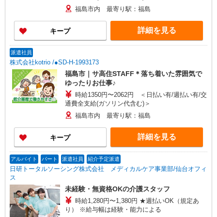
福島市内 最寄り駅：福島
詳細を見る
キープ
派遣社員
株式会社kotrio /●SD-H-1993173
福島市｜サ高住STAFF＊落ち着いた雰囲気で
ゆったりお仕事♪
時給1350円〜2062円 ＜日払い有/週払い有/交
通費全支給(ガソリン代含む)＞
福島市内 最寄り駅：福島
詳細を見る
キープ
アルバイト
パート
派遣社員
紹介予定派遣
日研トータルソーシング株式会社 メディカルケア事業部/仙台オフィ
ス
未経験・無資格OKの介護スタッフ
時給1,280円〜1,380円 ★週払いOK（規定あ
り） ※給与幅は経験・能力による