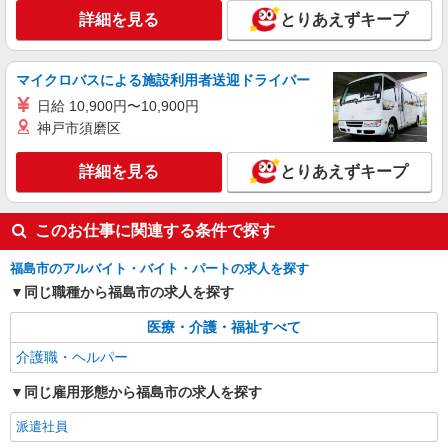
介護スタッフ ◆デイサービス、サービス付き
詳細を見る
とりあえずキープ
高齢者向け住宅、グループホームなど様々な勤
務先から選べます。
未経験：時給1250〜1450円（資格・経験によ
る） 経験者：時給1450〜1650円（資格・経験によ
マイクロバスによる施設利用者送迎ドライバー
る） ◎月収例 時給1650円×1日8時間×22日（週5
福島県福島市 【最寄駅】 ◆各線「福島駅」 ◆
日）＝29万400円 ◆昇給あり ◆支払い方法 ※日払
日給 10,900円〜10,900円
福島交通飯坂線「泉駅」 ◆阿武隈急行「卸町駅」
い/週払い/月払い対応も可能です。詳しくは面談時
★その他、近隣に多数勤務地あります！
神戸市須磨区
にご相談ください。 ◆交通費：別途全額支給 ※当
詳細を見る
キープ
社規定あり
詳細を見る
とりあえずキープ
派遣社員
株式会社kotrio /●SD-H-1732802
このお仕事に関連する条件で探す
福島市のデイSTAFF｜まずは「2ヵ月」お試し
で働く＊嬉しい高時給
福島市のアルバイト・バイト・パートの求人を探す
時給1450円〜2062円 ＜日払い有/週払い有/交
同じ職種から福島市の求人を探す
通費全支給(ガソリン代含む)＞
医療・介護・福祉すべて
福島市内 最寄り駅：福島
介護職・ヘルパー
詳細を見る
キープ
同じ雇用形態から福島市の求人を探す
アルバイト
パート
派遣社員
紹介予定派遣
派遣社員
日研トータルソーシング株式会社 メディカルケア事業部/仙台オフィ