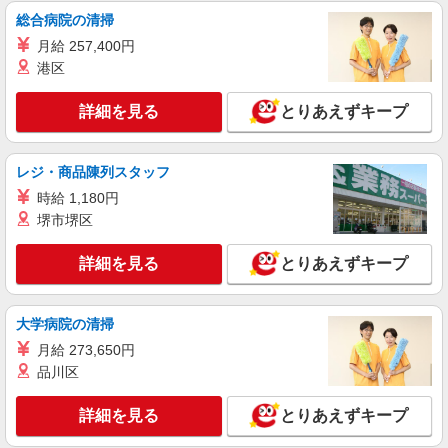
福島県福島市 【最寄駅】福島交通飯坂線「花
総合病院の清掃
水坂」駅 ★勤務地は3000ヶ所以上★ 自宅から通
月給 257,400円
いやすいエリアなど、お好きな勤務地をお選び下
港区
さい！！
詳細を見る
キープ
詳細を見る
とりあえずキープ
アルバイト
パート
派遣社員
日研トータルソーシング株式会社 メディカルケア事業部/仙台オフィ
ス【看護助手】
レジ・商品陳列スタッフ
看護助手（ナースエイド）
時給 1,180円
時給1,200円 ★週払いOK（規定あり） ※給与
堺市堺区
幅は経験・能力による
福島県福島市 【最寄駅】阿武隈急行「福島学
詳細を見る
とりあえずキープ
院前」駅
詳細を見る
キープ
大学病院の清掃
月給 273,650円
アルバイト
パート
派遣社員
紹介予定派遣
品川区
日研トータルソーシング株式会社 メディカルケア事業部/仙台オフィ
ス
詳細を見る
とりあえずキープ
介護スタッフ／資格あり or 経験者