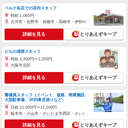
時給1,330円〜1,380円 ◆無資格・経験者：時
給1,330円〜 ◆初任者研修・未経験：時給1,330
ベルク各店での店内スタッフ
円〜 ◆初任者研修・経験者：時給1,360円〜 ◆介
福島県福島市 【最寄駅】JR東北本線「東福
時給 1,065円
護福祉士：時給1,380円〜 ※経験者は3ヶ月以上 ※
島」駅 ★勤務地は3000ヶ所以上★ 自宅から通い
給与幅は経験・能力による ★週払いOK（規定あ
古河市・佐野市・前橋市・高崎市・伊勢崎市・太田市・館林市・
やすいエリアなど、お好きな勤務地をお選び下さ
り）
い！！
詳細を見る
キープ
詳細を見る
とりあえずキープ
派遣社員
株式会社kotrio /●SD-H-1815899
ビルの清掃スタッフ
[ 綺麗 ]高級シニアマンションで生活ケア/見守
時給 1,200円〜1,200円
りなど/福島市
大阪市北区
時給1450円〜2062円 ＜日払い有/週払い有/交
通費全支給(ガソリン代含む)＞
詳細を見る
とりあえずキープ
福島市 最寄り駅：福島
詳細を見る
キープ
警備員スタッフ（イベント、道路、商業施設、
大型駐車場、JR列車見張りなど）
派遣社員
日給 11,000円〜12,100円
株式会社kotrio /●SD-H-2066423
栃木市・小山市・さいたま市西区・さいたま市岩槻区・久喜市・
向かう先は、笑顔の待つ場所！デイサービスの
サポート＆送迎STAFF
詳細を見る
とりあえずキープ