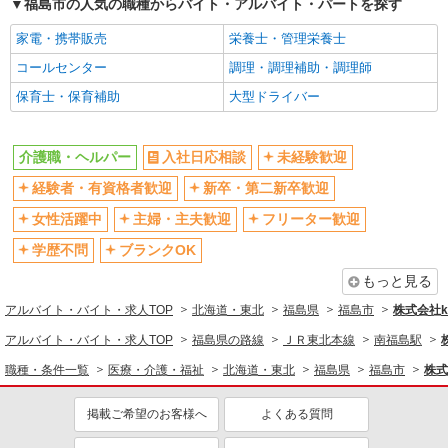
福島市の人気の職種からバイト・アルバイト・パートを探す
家電・携帯販売
栄養士・管理栄養士
コールセンター
調理・調理補助・調理師
保育士・保育補助
大型ドライバー
介護職・ヘルパー
入社日応相談
未経験歓迎
経験者・有資格者歓迎
新卒・第二新卒歓迎
女性活躍中
主婦・主夫歓迎
フリーター歓迎
学歴不問
ブランクOK
もっと見る
アルバイト・バイト・求人TOP
北海道・東北
福島県
福島市
株式会社ko
アルバイト・バイト・求人TOP
福島県の路線
ＪＲ東北本線
南福島駅
職種・条件一覧
医療・介護・福祉
北海道・東北
福島県
福島市
株式
掲載ご希望のお客様へ
よくある質問