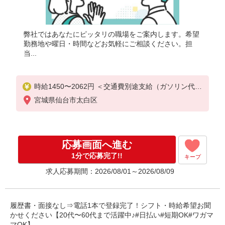
弊社ではあなたにピッタリの職場をご案内します。希望
勤務地や曜日・時間などお気軽にご相談ください。担
当...
時給1450〜2062円 ＜交通費別途支給（ガソリン代含
む）・日払い・週払いOK＞
宮城県仙台市太白区
応募画面へ進む
1分で応募完了!!
キープ
求人応募期間：2026/08/01～2026/08/09
履歴書・面接なし⇒電話1本で登録完了！シフト・時給希望お聞
かせください【20代〜60代まで活躍中♪#日払い#短期OK#ワガマ
マOK】