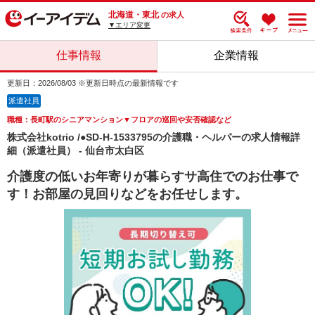
北海道・東北
の求人
▼エリア変更
仕事情報
企業情報
更新日：2026/08/03 ※更新日時点の最新情報です
派遣社員
職種：長町駅のシニアマンション▼フロアの巡回や安否確認など
株式会社kotrio /●SD-H-1533795の介護職・ヘルパーの求人情報詳
細（派遣社員） - 仙台市太白区
介護度の低いお年寄りが暮らすサ高住でのお仕事で
す！お部屋の見回りなどをお任せします。