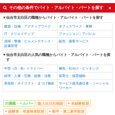
ボーナス・賞与あり
車通勤OK
その他の条件でバイト・アルバイト・パートを探す
交通費支給
社会保険あり
仙台市太白区の職種からバイト・アルバイト・パートを探す
産休・育休取得実績あり
建築・設備・アクティブワーク
オフィスワーク・事務
IT・クリエイティブ
ファッション・アパレル
清掃・警備・ビルメンテナンス・
販売・接客サービス
設備管理
仙台市太白区の人気の職種からバイト・アルバイト・パートを探
す
中型（2t・4t）ドライバー
梱包・仕分け・ピッキング
経理・人事・労務・総務・法務
保育士・保育補助
美容師・ネイリスト・まつげ施術
サービス提供責任者・ソーシャル
ワーカー
介護職・ヘルパー
入社日応相談
未経験歓迎
経験者・有資格者歓迎
新卒・第二新卒歓迎