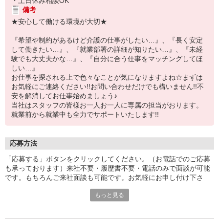
・土日休み相談OK
備考
★安心して働ける環境が大切★
『希望や制約があるけど介護の仕事がしたい…』、『長く安定
して働きたい…』、『就業部署の詳細が知りたい…』、『未経
験でも大丈夫かな…』、『自分に合う仕事をマッチングしてほ
しい…』
お仕事を探される上で色々なことが気になりますよね☆まずは
お気軽にご連絡ください!!お問い合わせだけでも構いません!!不
安を解消してお仕事始めましょう♪
当社はスタッフの皆様お一人お一人に専属の担当がおります。
就業前から就業中も全力でサポートいたします!!
応募方法
「応募する」ボタンをクリックしてください。（お電話でのご応募
も承っております）来社不要・履歴書不要・電話のみで面談が可能
です。もちろんご来社面談も可能です。お気軽にお申し付け下さ
い。
もっと見る