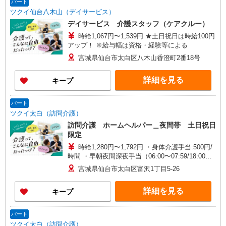
パート
ツクイ仙台八木山（デイサービス）
デイサービス 介護スタッフ（ケアクルー）
時給1,067円〜1,539円 ★土日祝日は時給100円
アップ！ ※給与幅は資格・経験等による
宮城県仙台市太白区八木山香澄町2番18号
詳細を見る
キープ
パート
ツクイ太白（訪問介護）
訪問介護 ホームヘルパー＿夜間帯 土日祝日
限定
時給1,280円〜1,792円 ・身体介護手当:500円/
時間 ・早朝夜間深夜手当（06:00〜07:59/18:00〜
05:59）:300円/時間 ※深夜割増は別途支給 ・ICT
宮城県仙台市太白区富沢1丁目5-26
手当:2,000円/月 ・特定事業所加算手当:60円/時間
（時給に含む） ・土日祝日手当:100円/時間（時給
詳細を見る
キープ
に含む） ※給与幅は資格・経験等による
パート
ツクイ太白（訪問介護）