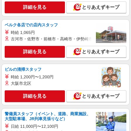
詳細を見る
とりあえずキープ
NEW
契約社員
富沢ケアセンターそよ風：RO17508
ベルク各店での店内スタッフ
デイサービス 介護スタッフ
時給 1,065円
【月給】212,856円〜224,320円 ▼給与詳細 処
遇改善手当：34,320円 ▼下記別途支給 通勤手当
古河市・佐野市・前橋市・高崎市・伊勢崎市・太田市・館林市・
年末年始手当：380円/時 寸志あり：年2回（6月・
宮城県仙台市太白区富沢1-13-6
12月） ※業績による 特別報酬：平均33.8万円（最
詳細を見る
とりあえずキープ
高額130万円） ※2025年6月支給実績 ※処遇改善
詳細を見る
キープ
手当は試用期間中(3ヶ月)は支給なし
ビルの清掃スタッフ
NEW
パート
時給 1,200円〜1,200円
富沢ケアセンターそよ風：RO9831
大阪市北区
ショートステイ 介護スタッフ
【時給】1,238円〜1,400円 ▼給与詳細 処遇改
詳細を見る
とりあえずキープ
善手当：200〜200円/時 ▼下記別途支給 通勤手当
年末年始手当：380円/時 寸志あり：年2回（6月・
宮城県仙台市太白区富沢1-13-6
12月） ※業績による ※処遇改善手当は試用期間
中(3ヶ月)は支給なし
警備員スタッフ（イベント、道路、商業施設、
詳細を見る
キープ
大型駐車場、JR列車見張りなど）
日給 11,000円〜12,100円
NEW
パート