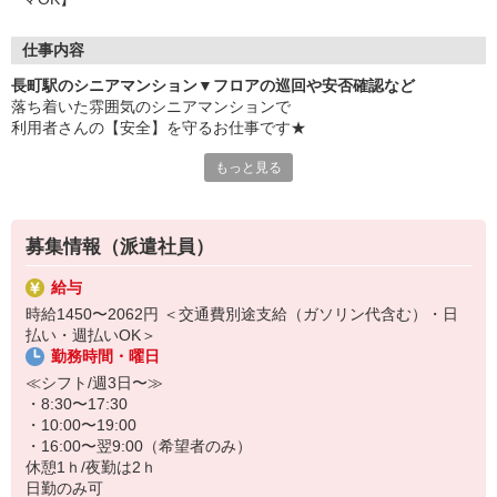
仕事内容
長町駅のシニアマンション▼フロアの巡回や安否確認など
落ち着いた雰囲気のシニアマンションで
利用者さんの【安全】を守るお仕事です★
もっと見る
▼お仕事内容
・巡回/安否確認
・入り口やお部屋の清掃
・必要に応じた介助 など
募集情報（派遣社員）
利用者さんが「一人でできないこと」を手助けします。
給与
時給1450〜2062円 ＜交通費別途支給（ガソリン代含む）・日
自立度の高い方が多いのでお仕事はかんたんな補助や見守りがメイ
払い・週払いOK＞
ンです★
勤務時間・曜日
≪シフト/週3日〜≫
・8:30〜17:30
・10:00〜19:00
・16:00〜翌9:00（希望者のみ）
休憩1ｈ/夜勤は2ｈ
日勤のみ可