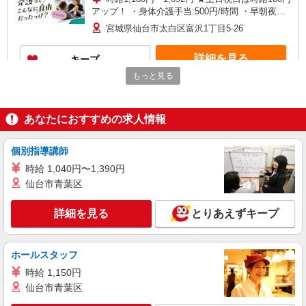
アップ！ ・身体介護手当:500円/時間 ・早朝夜間
深夜手当（06:00〜07:59/18:00〜05:59）:300円/時
宮城県仙台市太白区富沢1丁目5-26
間 ・ICT手当:2,000円/月 ・特定事業所加算手
当:60円/時間（時給に含む） ※給与幅は資格・経
詳細を見る
キープ
験等による
もっと見る
パート
ツクイ仙台西中田（デイサービス）
あなたにおすすめの求人情報
デイサービス 介護スタッフ（ケアクルー）
時給1,067円〜1,539円 ★土日祝日は時給100円
アップ！ ※給与幅は資格・経験等による
個別指導講師
宮城県仙台市太白区西中田1丁目14-1
時給 1,040円〜1,390円
仙台市青葉区
詳細を見る
キープ
詳細を見る
とりあえずキープ
パート
ツクイ太白（訪問介護）
ホールスタッフ
訪問介護 ホームヘルパー＿短時間 土日祝限
定
時給 1,150円
時給1,280円〜1,792円 ・身体介護手当:500円/
仙台市青葉区
時間 ・早朝夜間深夜手当（06:00〜07:59/18:00〜