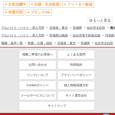
女性活躍中
主婦・主夫歓迎
フリーター歓迎
学歴不問
ブランクOK
もっと見る
アルバイト・バイト・求人TOP
北海道・東北
宮城県
仙台市太白区
株式
アルバイト・バイト・求人TOP
宮城県の路線
仙台市地下鉄南北線
河原町
職種・条件一覧
医療・介護・福祉
北海道・東北
宮城県
仙台市太白区
掲載ご希望のお客様へ
よくある質問
お問い合わせ
利用規約
リンクについて
プライバシーポリシー
Cookieポリシー
個人情報保護方針
メールサービスについて
サイト運営会社
サイトマップ