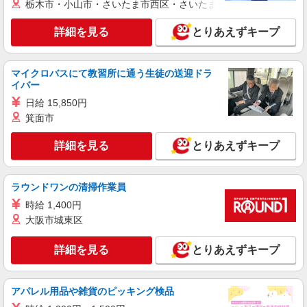
栃木市・小山市・さいたま市西区・さいたま市岩槻区・久喜市・
富沢ケアセンターそよ風：RO45081
デイサービス 介護スタッフ
詳細を見る
とりあえずキープ
【時給】1,238円〜1,400円 ▼給与詳細 処遇改
善手当：200円/時 ▼下記別途支給 通勤手当 年末
年始手当：380円/時 寸志あり：年2回（6月・12
マイクロバスにて教習所に通う生徒の送迎ドラ
宮城県仙台市太白区富沢1-13-6
月） ※業績による ※処遇改善手当は試用期間中(3
イバー
ヶ月)は支給なし
日給 15,850円
詳細を見る
キープ
箕面市
NEW
契約社員
詳細を見る
とりあえずキープ
富沢ケアセンターそよ風：RO14865
ショートステイ 介護スタッフ
【月給】244,456円〜255,920円 ▼給与詳細 処
ラウンドワンの清掃作業員
遇改善手当：35,920円 夜勤手当：30,000円（5回
時給 1,400円
分） ※6回目以降は1回6,000円支給 ▼下記別途支
宮城県仙台市太白区富沢1-13-6
給 通勤手当 年末年始手当：380円/時 寸志あり：
大阪市城東区
年2回（6月・12月） ※業績による 特別報酬：平
詳細を見る
キープ
均34.1万円（最高額135万円） ※2025年6月支給実
詳細を見る
とりあえずキープ
績 ※処遇改善手当は試用期間中(3ヶ月)は支給なし
NEW
パート
富沢ケアセンターそよ風：RO42861
アパレル用品や雑貨のピッキング検品
ショートステイ 夜勤専従介護職