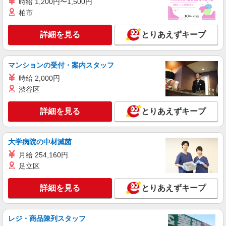
時給 1,200円〜1,500円
【時給】1,258円〜1,420円 ▼給与詳細 処遇改
柏市
善手当：220円/時 夜勤手当:6,000円/回 ▼下記別途
支給 通勤手当 年末年始手当：380円/時 寸志あ
宮城県仙台市太白区富沢1-13-6
詳細を見る
とりあえずキープ
り：年2回（6月・12月） ※業績による ※処遇改
善手当は試用期間中(3ヶ月)は支給なし
詳細を見る
キープ
マンションの受付・案内スタッフ
派遣社員
時給 2,000円
株式会社kotrio /●SD-H-2066519
渋谷区
仙台市太白区｜未経験でも大丈夫◎研修が手厚
い有料住宅の介護♪
詳細を見る
とりあえずキープ
時給1350円〜2062円 ＜日払い有/週払い有/交
通費全支給(ガソリン代含む)＞
大学病院の中材滅菌
仙台市太白区：駐車場あり
月給 254,160円
詳細を見る
キープ
足立区
詳細を見る
とりあえずキープ
派遣社員
株式会社kotrio /●SD-H-1875398
≪太白区≫高収入＆負担少！高級シニアマンシ
レジ・商品陳列スタッフ
ョンの支援STAFF