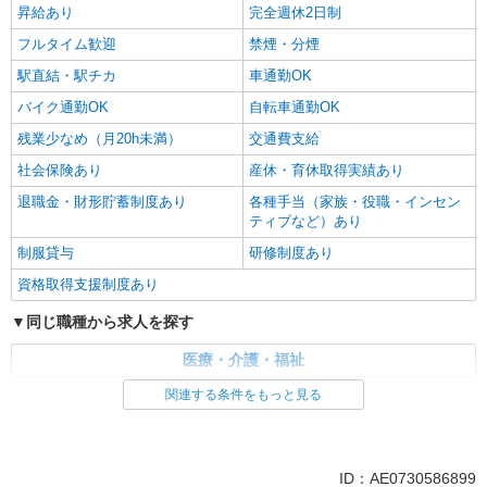
昇給あり
完全週休2日制
フルタイム歓迎
禁煙・分煙
駅直結・駅チカ
車通勤OK
バイク通勤OK
自転車通勤OK
残業少なめ（月20h未満）
交通費支給
社会保険あり
産休・育休取得実績あり
退職金・財形貯蓄制度あり
各種手当（家族・役職・インセン
ティブなど）あり
制服貸与
研修制度あり
資格取得支援制度あり
同じ職種から求人を探す
医療・介護・福祉
介護職・ヘルパー
関連する条件をもっと見る
同じ特徴から求人を探す
未経験歓迎
ミドル（40代～）活躍中
ID：AE0730586899