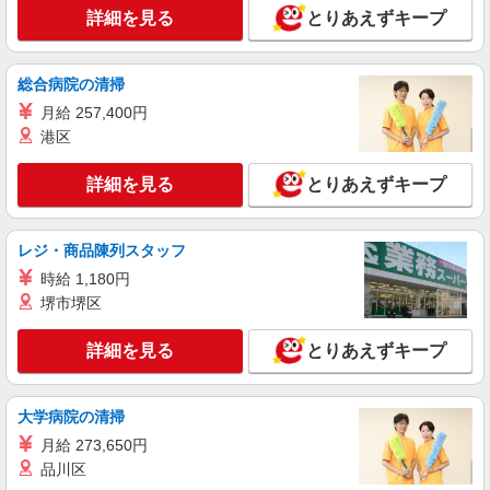
05:59）:300円/時間 ・ICT手当:2,000円/月 ・特定
宮城県仙台市太白区富沢1丁目5-26
詳細を見る
とりあえずキープ
事業所加算手当:60円/時間（時給に含む） ・土日
祝日手当:100円/時間（時給に含む） ※給与幅は資
詳細を見る
キープ
格・経験等による
総合病院の清掃
月給 257,400円
パート
ツクイ袋原グループホーム
港区
グループホーム 介護スタッフ（ケアクルー）
詳細を見る
とりあえずキープ
時給1,067円〜1,539円 ★土日祝日は時給100円
アップ！ ・夜勤手当:5,000円/回 ※給与幅は資
格・経験等による
宮城県仙台市太白区中田町字法地南4-1
レジ・商品陳列スタッフ
時給 1,180円
詳細を見る
キープ
堺市堺区
派遣社員
詳細を見る
とりあえずキープ
（株）ウィルオブ・ワークCW 仙台支店/ms040101
日常生活の見守りスタッフ
時給1300円 ◆前払い・日払い・週払いOK
大学病院の清掃
宮城県仙台市太白区
月給 273,650円
品川区
詳細を見る
キープ