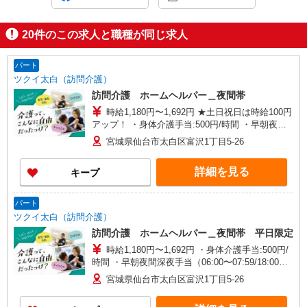
20
件のこの求人と職種が同じ求人
パート
ツクイ太白（訪問介護）
訪問介護 ホームヘルパー＿夜間帯
時給1,180円〜1,692円 ★土日祝日は時給100円
アップ！ ・身体介護手当:500円/時間 ・早朝夜間
深夜手当（06:00〜07:59/18:00〜05:59）:300円/時
宮城県仙台市太白区富沢1丁目5-26
間 ※深夜割増は別途支給 ・ICT手当:2,000円/月 ・
特定事業所加算手当:60円/時間（時給に含む） ※
詳細を見る
キープ
給与幅は資格・経験等による
パート
ツクイ太白（訪問介護）
訪問介護 ホームヘルパー＿夜間帯 平日限定
時給1,180円〜1,692円 ・身体介護手当:500円/
時間 ・早朝夜間深夜手当（06:00〜07:59/18:00〜
05:59）:300円/時間 ※深夜割増は別途支給 ・ICT
宮城県仙台市太白区富沢1丁目5-26
手当:2,000円/月 ・特定事業所加算手当:60円/時間
（時給に含む） ※給与幅は資格・経験等による