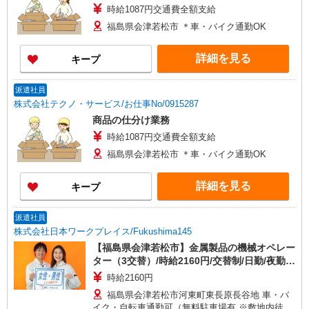
時給1087円交通費全額支給
福島県会津若松市 ＊車・バイク通勤OK
詳細を見る
キープ
派遣社員
株式会社テクノ・サービス/お仕事No/0915287
商品の仕分け業務
時給1087円交通費全額支給
福島県会津若松市 ＊車・バイク通勤OK
詳細を見る
キープ
派遣社員
株式会社日本ワークプレイス/Fukushima145
【福島県会津若松市】金属製品の機械オペレー
ター（3交替）/時給2160円/交替制/日勤/夜勤/
残業なし
時給2160円
福島県会津若松市河東町東長原長谷地 車・バ
イク・自転車通勤可（無料駐車場有 ※敷地内徒歩