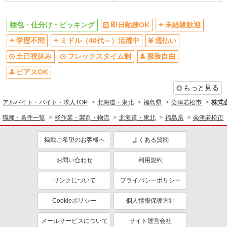
梱包・仕分け・ピッキング
即日勤務OK
未経験歓迎
学歴不問
ミドル（40代～）活躍中
週払い
土日祝休み
フレックスタイム制
服装自由
ピアスOK
もっと見る
アルバイト・バイト・求人TOP
北海道・東北
福島県
会津若松市
株式会
職種・条件一覧
軽作業・製造・物流
北海道・東北
福島県
会津若松市
掲載ご希望のお客様へ
よくある質問
お問い合わせ
利用規約
リンクについて
プライバシーポリシー
Cookieポリシー
個人情報保護方針
メールサービスについて
サイト運営会社