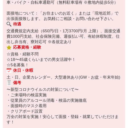
車・バイク・自転車通勤可（無料駐車場有 ※敷地内徒歩5分）
面接地について：「お住まいのお近く」または「現地近郊」で
出張面接致します。 お気軽にご相談・お問い合わせ下さい。
待遇
交通費規定内支給（650円/日・1万3700円/月 上限）、面接交通
費1000円支給、社会保険完備、週仮払い可、有給休暇制度、仕
出し弁当有、寮対応可 ※各規定あり
応募資格・経験
☆資格・経験不問
☆18〜45歳くらいまでの男女活躍中！
☆5名募集！
休日・休暇
土・日、企業カレンダー、大型連休あり(GW・お盆・年末年始)
備考
〜新型コロナウイルスの対策について〜
・ご来場時の検温実施
・従業員のアルコール消毒・検温の実施徹底
・面接時のマスク着用
・クリアボード設置
万全の対策を実施！安心して面接・登録・就業していただけま
す！