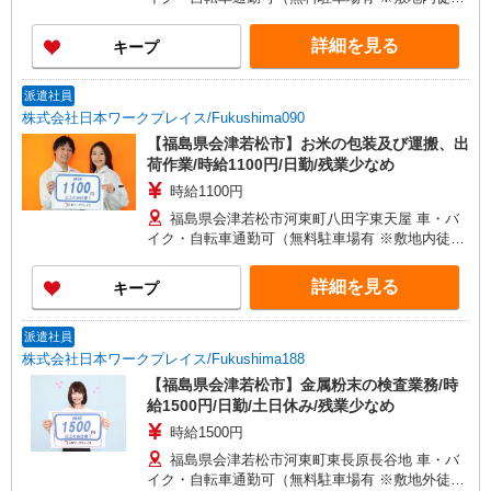
5分） 面接地について：「お住まいのお近く」ま
たは「現地近郊」で出張面接致します。 お気軽に
詳細を見る
キープ
ご相談・お問い合わせ下さい。
派遣社員
株式会社日本ワークプレイス/Fukushima090
【福島県会津若松市】お米の包装及び運搬、出
荷作業/時給1100円/日勤/残業少なめ
時給1100円
福島県会津若松市河東町八田字東天屋 車・バ
イク・自転車通勤可（無料駐車場有 ※敷地内徒歩
1分） 面接地について：「お住まいのお近く」ま
たは「現地近郊」で出張面接致します。 お気軽に
詳細を見る
キープ
ご相談・お問い合わせ下さい。
派遣社員
株式会社日本ワークプレイス/Fukushima188
【福島県会津若松市】金属粉末の検査業務/時
給1500円/日勤/土日休み/残業少なめ
時給1500円
福島県会津若松市河東町東長原長谷地 車・バ
イク・自転車通勤可（無料駐車場有 ※敷地外徒歩