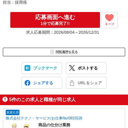
担当：採用係
正社員で働くためにスキルUPをしたい方もご相談を！
応募画面へ進む
1分で応募完了!!
キープ
求人応募期間：2026/08/04～2026/12/31
閲覧履歴を見る
ブックマーク
ポストする
シェアする
URLをシェア
5
件のこの求人と職種が同じ求人
派遣社員
株式会社テクノ・サービス/お仕事No/0915526
商品の仕分け業務