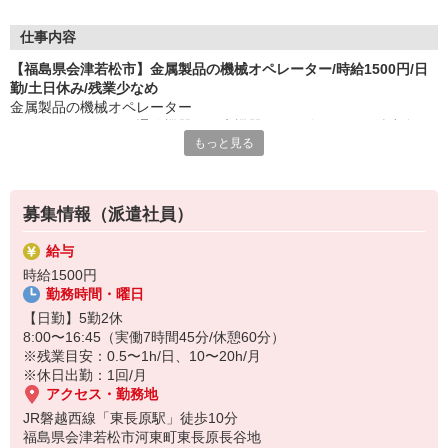
現在、お仕事をしていただいてるスタッフさんの年齢幅も
仕事内容
20代、30代、40代、50代の方まで幅広い年代のスタッフさんが
【福島県会津若松市】金属製品の機械オペレーター/時給1500円/日
現在活躍しています！
勤/土日休み/残業少なめ
金属製品の機械オペレーター
例えば土日祝休みが希望、ゴールデンウィーク、夏季休暇、
・スマートフォンや通信機器、医療機器などに使用される希少金属
年末年始などの長期休暇が有る職場が希望、長期間働ける職場が
もっと見る
の機械オペレーター
希望！
・原材料（粉体）を機械に投入する作業
短期間働いて自分の趣味との両立をしたい、登録だけしておきた
・加工後の製品を機械から取り出す作業
い、などなど・・・
・取り出した製品を専用の箱に入れる作業
登録面接の際は、ご希望の働き方や条件など、
募集情報（派遣社員）
※クレーン、玉掛、危険物の資格を持ってる方、大歓迎！！
お聞きしてあなたにマッチングしたお仕事をご紹介します！
未経験からでも安心して働ける研修があり、
給与
このお仕事の特典！！
就業後も当社専任スタッフがしっかりサポート。
時給1500円
・面接交通費1000円支給
勤務時間・曜日
・有給休暇有
・週仮払い可
【日勤】5勤2休
・社会保険完備
8:00〜16:45（実働7時間45分/休憩60分）
※残業目安：0.5〜1h/日、10〜20h/月
※会社の定める就業場所(派遣先)および業務へ配置相談の可能性あ
※休日出勤：1回/月
り
アクセス・勤務地
JR磐越西線「東長原駅」徒歩10分
福島県会津若松市河東町東長原長谷地