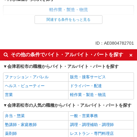
軽作業・製造・物流
梱包・仕分け・ピッキング
関連する条件をもっと見る
同じ特徴から求人を探す
未経験歓迎
ミドル（40代～）活躍中
ID：AE0804782701
土日祝休み
服装自由
その他の条件でバイト・アルバイト・パートを探す
交通費支給
社宅・寮あり
会津若松市の職種からバイト・アルバイト・パートを探す
まかない・食事補助
ファッション・アパレル
販売・接客サービス
ヘルス・ビューティー
ドライバー・配達
営業
軽作業・製造・物流
会津若松市の人気の職種からバイト・アルバイト・パートを探す
弁当・惣菜
一般・営業事務
塾講師・家庭教師
調理・調理補助・調理師
薬剤師
レストラン・専門料理店