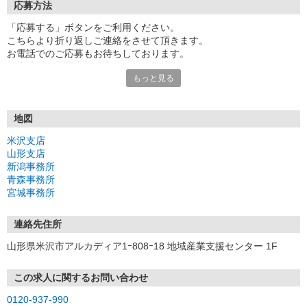
応募方法
「応募する」ボタンをご利用ください。
こちらより折り返しご連絡をさせて頂きます。
お電話でのご応募もお待ちしております。
面接時には履歴書（写真貼付）をご持参ください。
もっと見る
登録時に簡単な適性検査を行います。
[応募〜面接までの流れ]
1.サイトから応募
地図
2. 登録＆面接
米沢支店
（登録時に簡単な適性検査が有ります）
山形支店
3. 職場見学の上、お仕事の決定
新潟事務所
4. 勤務スタート
青森事務所
宮城事務所
〜新型コロナ感染対策のための検温への協力のお願い〜
当社では新型コロナウィルスの感染防止対策として、ご来場の際に
検温の協力をお願いするとともに、体温が37.5度以上の方につきま
連絡先住所
してはご入室をご遠慮頂く場合がございますので、予めご了承の程
山形県米沢市アルカディア1ｰ808ｰ18 地域産業支援センター 1F
お願い申し上げます。
尚、当社従業員に関しても同様に検温をして入室制限しておりま
す。
この求人に関するお問い合わせ
0120-937-990
★ハローワークでも探しているといった転職希望の方や