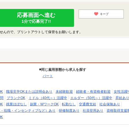
応募画面へ進む
キープ
1分で応募完了!!
せんので、プリントアウトして保管をお願いします。
同じ雇用形態から求人を探す
パート
K
職場見学OKまたは説明会あり
未経験歓迎
経験者・有資格者歓迎
女性活躍
問
ブランクOK
ミドル（40代～）活躍中
エルダー（50代～）活躍中
昇給あ
K
残業ほぼなし
副業・WワークOK
転勤なし
交通費支給
社会保険あり
族・役職・インセンティブなど）あり
研修制度あり
社員登用あり
資格取得支援
K