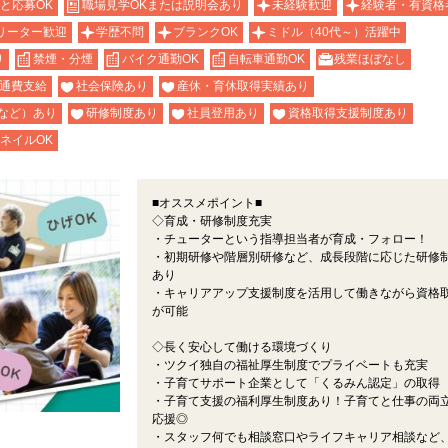
と応募OK
職場見学OKまたは説明会あり
未経験歓迎
経験者・有資格
リーター歓迎
学歴不問
ブランクOK
ミドル（40代～）活躍中
り
禁煙・分煙
バイク通勤OK
自転車通勤OK
残業ほぼなし
通費支給
社会保険あり
産休・育休取得実績あり
など）あり
研修制度あり
社員登用あり
資格取得支援制度あり
ネイルOK
■オススメポイント■
◇育成・研修制度充実
・チューターという指導担当者が育成・フォロー！
・初期研修や階層別研修など、成長段階に応じた研修
あり
・キャリアアップ支援制度を活用して働きながら資格
が可能
◇長く安心して働ける環境づくり
・ツクイ独自の福祉厚生制度でプライベートも充実
・子育てサポート企業として「くるみん認定」の取得
・子育て支援の福利厚生制度あり！子育てと仕事の両
応援◎
・スタッフ何でも相談窓口やライフキャリア相談など