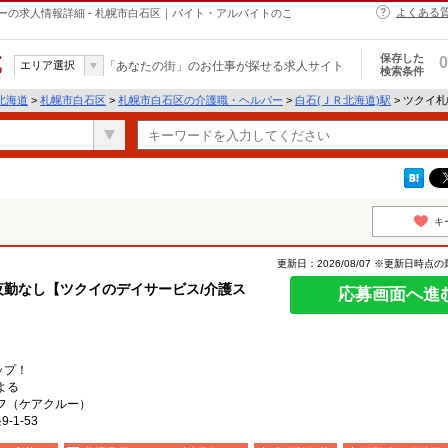
よくある
の求人情報詳細 - 札幌市白石区｜バイト・アルバイトのこ
保存した
0
エリア選択
「あなたの街」のお仕事が探せる求人サイト
検索条件
北海道
>
札幌市白石区
>
札幌市白石区の介護職・ヘルパー
>
白石(ＪＲ北海道)駅
> ツクイ
キ
更新日：2026/08/07 ※更新日時点
夜勤なし【ツクイのデイサービス/介護ス
応募画面へ進
ップ！
よる
フ（ケアクルー）
1-53