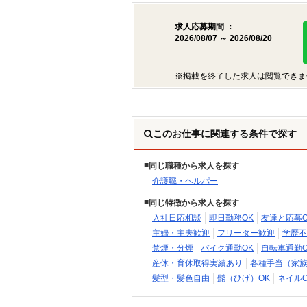
求人応募期間 ：
2026/08/07 ～ 2026/08/20
※掲載を終了した求人は閲覧できま
このお仕事に関連する条件で探す
同じ職種から求人を探す
介護職・ヘルパー
同じ特徴から求人を探す
入社日応相談
即日勤務OK
友達と応募O
主婦・主夫歓迎
フリーター歓迎
学歴不
禁煙・分煙
バイク通勤OK
自転車通勤O
産休・育休取得実績あり
各種手当（家
髪型・髪色自由
髭（ひげ）OK
ネイルO