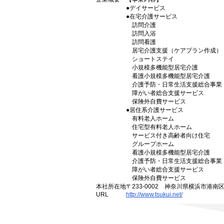
●デイサービス
●在宅介護サービス
訪問介護
訪問入浴
訪問看護
居宅介護支援（ケアプラン作成）
ショートステイ
小規模多機能型居宅介護
看護小規模多機能型居宅介護
介護予防・日常生活支援総合事業
障がい者総合支援サービス
保険外自費サービス
●居住系介護サービス
有料老人ホーム
住宅型有料老人ホーム
サービス付き高齢者向け住宅
グループホーム
看護小規模多機能型居宅介護
介護予防・日常生活支援総合事業
障がい者総合支援サービス
保険外自費サービス
本社所在地
〒233-0002 神奈川県横浜市港南
URL
http://www.tsukui.net/