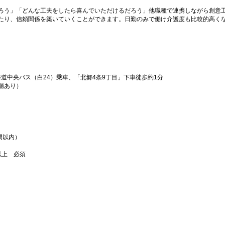
ろう」「どんな工夫をしたら喜んでいただけるだろう」他職種で連携しながら創意
たり、信頼関係を築いていくことができます。日勤のみで働け介護度も比較的高く
海道中央バス（白24）乗車、「北郷4条9丁目」下車徒歩約1分
場あり）
間以内）
以上 必須