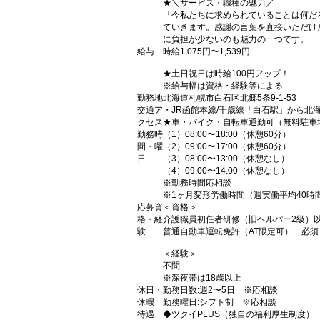
★＼サービス・職種の魅力／
「今私たちに求められていることは何だ
ていきます。感謝の言葉を直接いただけ
に負担が少ないのも魅力の一つです。
給与
時給1,075円〜1,539円
★土日祝日は時給100円アップ！
※給与幅は資格・経験等による
勤務地
北海道札幌市白石区北郷5条9-1-53
交通ア
・JR函館本線/千歳線「白石駅」から北
クセス
★車・バイク・自転車通勤可（無料駐車
勤務時
（1）08:00〜18:00（休憩60分）
間・曜
（2）09:00〜17:00（休憩60分）
日
（3）08:00〜13:00（休憩なし）
（4）09:00〜14:00（休憩なし）
※勤務時間応相談
※1ヶ月変形労働時間（週実働平均40時
応募資
＜資格＞
格・経
介護職員初任者研修（旧ヘルパー2級）
験
普通自動車運転免許（AT限定可） 必須
＜経験＞
不問
※深夜帯は18歳以上
休日・
勤務日数:週2〜5日 ※応相談
休暇
勤務曜日:シフト制 ※応相談
待遇
◆ツクイPLUS（独自の福利厚生制度）