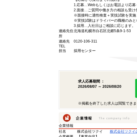
1.応募…Webもしくはお電話より応
2.面接…ご質問や働き方の相談も受け
※面接時に適性検査＋実技試験を実施
※実技試験はドライバーの職種のみと
3.採用…入社日はご相談に応じます。
連絡先住
北海道札幌市白石区北郷5条9-1-53
所
連絡先
0120-106-311
TEL
担当
採用センター
求人応募期間 ：
2026/08/07 ～ 2026/08/20
※掲載を終了した求人は閲覧できま
企業情報
社名
株式会社ツクイ
株式会社ツクイ
企業概要
【事業内容】