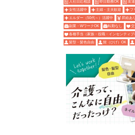
入社日応相談
即日勤務OK
友達
女性活躍中
主婦・主夫歓迎
フ
エルダー（50代～）活躍中
昇給あ
副業・WワークOK
転勤なし
交
各種手当（家族・役職・インセンティブ
髪型・髪色自由
髭（ひげ）OK