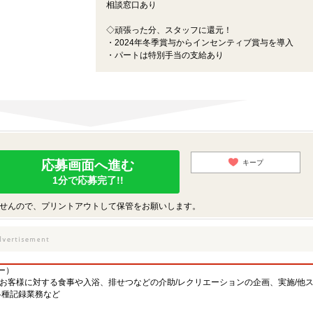
相談窓口あり
◇頑張った分、スタッフに還元！
・2024年冬季賞与からインセンティブ賞与を導入
・パートは特別手当の支給あり
応募画面へ進む
キープ
1分で応募完了!!
せんので、プリントアウトして保管をお願いします。
ー）
お客様に対する食事や入浴、排せつなどの介助/レクリエーションの企画、実施/他
各種記録業務など