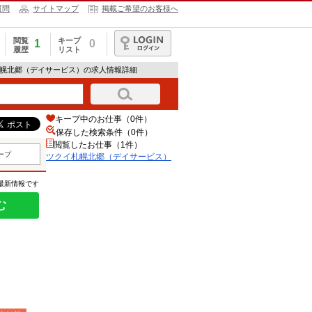
質問
サイトマップ
掲載ご希望のお客様へ
閲覧
キープ
1
0
履歴
リスト
ログイン
札幌北郷（デイサービス）の求人情報詳細
キープ中のお仕事（0件）
保存した検索条件（
0
件）
閲覧したお仕事（1件）
ープ
ツクイ札幌北郷（デイサービス）
の最新情報です
む