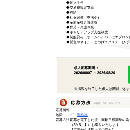
◆育児手当
◆交通費規定支給
◆有給
◆社保完備（準法令）
◆産前産後介護休暇
◆育児・介護休業
◆キャリアアップ支援制度
◆制服貸与（ホームヘルパーはエプロン
◆髪色やネイル・まつげエクステ・ひげ
求人応募期間 ：
2026/08/07 ～ 2026/08/20
※掲載を終了した求人は閲覧できま
応募情報
地図
勤務地
応募方法
応募が完了した後、面接日程調整の為
（SMS）】にお送りいたします。
【応募から採用までの流れ】