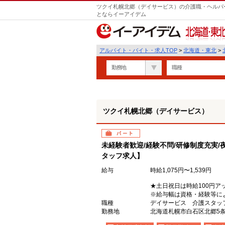
ツクイ札幌北郷（デイサービス）の介護職・ヘルパー
とならイーアイデム
北海道・東北
アルバイト・バイト・求人TOP
>
北海道・東北
>
勤務地
職種
ツクイ札幌北郷（デイサービス）
パート
未経験者歓迎/経験不問/研修制度充実/
タッフ求人】
給与
時給1,075円〜1,539円
★土日祝日は時給100円ア
※給与幅は資格・経験等に
職種
デイサービス 介護スタッ
勤務地
北海道札幌市白石区北郷5条9-