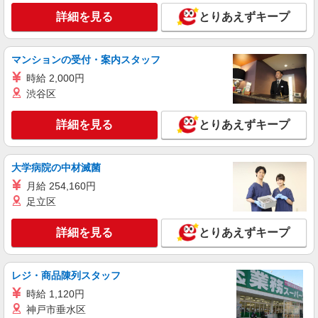
詳細を見る
とりあえずキープ
詳細を見る
キープ
NEW
マンションの受付・案内スタッフ
契約社員
旭川永山ケアセンターそよ風：RO11262
時給 2,000円
調理スタッフ
渋谷区
【月給】200,000円〜220,000円 ▼下記別途支
給 通勤手当 年末年始手当：380円/時 寸志あり：
詳細を見る
とりあえずキープ
年2回（6月・12月） ※業績による 特別報酬：平
北海道旭川市永山7条1丁目3番3号
均26.7万円（最高額95.8万円） ※2025年6月支給
実績
大学病院の中材滅菌
詳細を見る
キープ
月給 254,160円
NEW
足立区
パート
旭川永山ケアセンターそよ風：RO11259
詳細を見る
とりあえずキープ
調理スタッフ
【時給】1,150円〜1,350円 ▼下記別途支給 通
勤手当 年末年始手当：380円/時 寸志あり：年2回
レジ・商品陳列スタッフ
（6月・12月） ※業績による
北海道旭川市永山7条1丁目3番3号
時給 1,120円
神戸市垂水区
詳細を見る
キープ