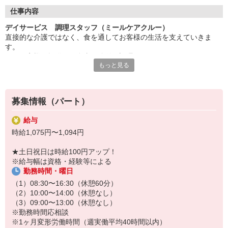
◇長く安心して働ける環境づくり
・ツクイ独自の福祉厚生制度でプライベートも充実
仕事内容
・子育てサポート企業として「くるみん認定」の取得
デイサービス 調理スタッフ（ミールケアクルー）
・子育て支援の福利厚生制度あり！子育てと仕事の両立を応援◎
直接的な介護ではなく、食を通してお客様の生活を支えていきま
・スタッフ何でも相談窓口やライフキャリア相談など、各相談窓
す。
口あり
※お客様に提供する食事の簡単な調理
もっと見る
※盛り付け業務
◇頑張った分、スタッフに還元！
※食器洗浄
・2024年冬季賞与からインセンティブ賞与を導入
※食材の発注など
・パートは特別手当の支給あり
※提供食事数:40人分
募集情報（パート）
※1日の作業人数:1〜2人
給与
★＼サービス・職種の魅力／
時給1,075円〜1,094円
完全調理済み食品を使用のため、調理未経験、調理に自信のない方
も安心して始めることができます。献立は本部で決まっているため
★土日祝日は時給100円アップ！
メニューを考える必要はなく、手順に沿って作業を進めることが可
※給与幅は資格・経験等による
能です。
勤務時間・曜日
マニュアルや研修制度、段階的なOJTも整えているため、未経験の
方も無理なく業務を覚えられる環境です。
（1）08:30〜16:30（休憩60分）
（2）10:00〜14:00（休憩なし）
（3）09:00〜13:00（休憩なし）
※勤務時間応相談
※1ヶ月変形労働時間（週実働平均40時間以内）