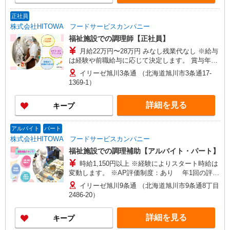
正社員
株式会社HITOWA フードサービスカンパニー
福祉施設での調理師【正社員】
月給22万円〜28万円 みなし残業代なし ※給与
は経験や前職給与に応じて決定します。 賞与年2
回
イリーゼ旭川3条通 （北海道旭川市3条通17-
1369-1）
詳細を見る
キープ
アルバイト
パート
株式会社HITOWA フードサービスカンパニー
福祉施設での調理補助【アルバイト・パート】
時給1,150円以上 ※経験によりスタート時給は
変動します。 ※AP評価制度：あり 年1回の評価
により時給を見直します。 ※アルバイト賞与（寸
イリーゼ旭川9条通 （北海道旭川市9条通8丁目
志）：あり 年2回。勤続年数により金額UP。
2486-20）
詳細を見る
キープ