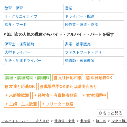
教育・保育
営業
IT・クリエイティブ
ドライバー・配達
飲食・フード
軽作業・製造・物流
旭川市の人気の職種からバイト・アルバイト・パートを探す
保育士・保育補助
家電・携帯販売
大型ドライバー
ファストフード・デリ
配送・配達ドライバー
塾講師・家庭教師
調理・調理補助・調理師
入社日応相談
即日勤務OK
友達と応募OK
職場見学OKまたは説明会あり
未経験歓迎
経験者・有資格者歓迎
女性活躍中
主婦・主夫歓迎
フリーター歓迎
もっと見る
アルバイト・バイト・求人TOP
北海道・東北
北海道
旭川市
ツクイ旭