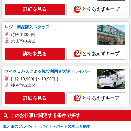
詳細を見る
とりあえずキープ
アルバイト
パート
めん六や ダイナム旭川近文店（416809）
キッチンスタッフ
レジ・商品陳列スタッフ
時給1250円以上 給料前払い：勤務実績の7割ま
時給 1,300円
で可能（月間の上限3万円）
大阪市中央区
北海道旭川市川端町7条10丁目1-53
詳細を見る
とりあえずキープ
詳細を見る
キープ
マイクロバスによる施設利用者送迎ドライバー
日給 10,900円〜10,900円
神戸市須磨区
詳細を見る
とりあえずキープ
このお仕事に関連する条件で探す
旭川市のアルバイト・バイト・パートの求人を探す