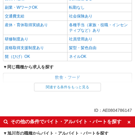
副業・WワークOK
転勤なし
交通費支給
社会保険あり
産休・育休取得実績あり
各種手当（家族・役職・インセン
ティブなど）あり
研修制度あり
社員登用あり
資格取得支援制度あり
髪型・髪色自由
髭（ひげ）OK
ネイルOK
同じ職種から求人を探す
飲食・フード
調理・調理補助・調理師
関連する条件をもっと見る
同じ特徴から求人を探す
未経験歓迎
ミドル（40代～）活躍中
ID：AE0804786147
副業・WワークOK
交通費支給
その他の条件でバイト・アルバイト・パートを探す
社会保険あり
産休・育休取得実績あり
旭川市の職種からバイト・アルバイト・パートを探す
社員登用あり