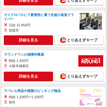
詳細を見る
とりあえずキープ
割増有）
北海道旭川市花咲町５－２２７２－６７
マイクロバスにて教習所に通う生徒の送迎ドラ
イバー
詳細を見る
キープ
日給 15,850円
NEW
箕面市
契約社員
旭川ケアセンターそよ風：RO10443
詳細を見る
とりあえずキープ
調理スタッフ
【月給】200,000円〜220,000円 ▼下記別途支
給 通勤手当 年末年始手当：380円/時 寸志あり：
ラウンドワンの清掃作業員
年2回（6月・12月） ※業績による 特別報酬：平
北海道旭川市三条西5丁目1-18
均26.7万円（最高額95.8万円） ※2025年6月支給
時給 1,400円
実績
大阪市城東区
詳細を見る
キープ
詳細を見る
とりあえずキープ
NEW
パート
旭川ケアセンターそよ風：RO10446
調理スタッフ
アパレル用品や雑貨のピッキング検品
【時給】1,150円〜1,350円 ▼下記別途支給 通
時給 1,200円〜1,500円
勤手当 年末年始手当：380円/時 寸志あり：年2回
柏市
（6月・12月） ※業績による
北海道旭川市三条西5丁目1-18