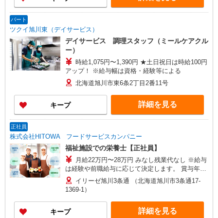
パート
ツクイ旭川東（デイサービス）
デイサービス 調理スタッフ（ミールケアクル
ー）
時給1,075円〜1,390円 ★土日祝日は時給100円
アップ！ ※給与幅は資格・経験等による
北海道旭川市東6条2丁目2番11号
詳細を見る
キープ
正社員
株式会社HITOWA フードサービスカンパニー
福祉施設での栄養士【正社員】
月給22万円〜28万円 みなし残業代なし ※給与
は経験や前職給与に応じて決定します。 賞与年2
回
イリーゼ旭川3条通 （北海道旭川市3条通17-
1369-1）
詳細を見る
キープ