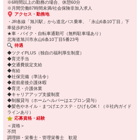
※6時間以上の勤務の場合、休憩60分
※月間労働87時間未満/社会保険非加入求人
アクセス・勤務地
・JR各線「旭川駅」から道北バス乗車、「永山6条10丁目」下
車徒歩約3分
★車・バイク・自転車通勤可（無料駐車場あり）
北海道旭川市永山6条10丁目5番23号
待遇
◆ツクイPLUS（独自の福利厚生制度）
◆育児手当
◆交通費規定支給
◆有給
◆社保完備（準法令）
◆産前産後介護休暇
◆育児・介護休業
◆キャリアアップ支援制度
◆制服貸与（ホームヘルパーはエプロン貸与）
◆髪色やネイル・まつげエクステ・ひげもOK！（※社内ガイド
ラインあり）
応募資格・経験
＜資格＞
不問
調理師・栄養士・管理栄養士 歓迎