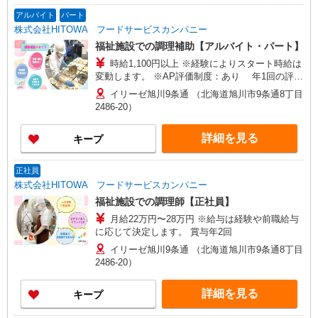
アルバイト
パート
株式会社HITOWA フードサービスカンパニー
福祉施設での調理補助【アルバイト・パート】
時給1,100円以上 ※経験によりスタート時給は
変動します。 ※AP評価制度：あり 年1回の評価
により時給を見直します。 ※アルバイト賞与（寸
イリーゼ旭川9条通 （北海道旭川市9条通8丁目
志）：あり 年2回。勤続年数により金額UP。
2486-20）
詳細を見る
キープ
正社員
株式会社HITOWA フードサービスカンパニー
福祉施設での調理師【正社員】
月給22万円〜28万円 ※給与は経験や前職給与
に応じて決定します。 賞与年2回
イリーゼ旭川9条通 （北海道旭川市9条通8丁目
2486-20）
詳細を見る
キープ