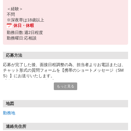
＜経験＞
不問
※深夜帯は18歳以上
休日・休暇
勤務日数:週2日程度
勤務曜日:応相談
応募方法
応募が完了した後、面接日程調整の為、担当者よりお電話または、
チャット形式の質問フォームを【携帯のショートメッセージ（SM
S）】にお送りいたします。
【応募から採用までの流れ】
もっと見る
1.応募…Webもしくはお電話より応募ください。
2.面接…ご質問や働き方の相談も受け付けます。
※面接時に適性検査＋実技試験を実施
※実技試験はドライバーの職種のみとなります。
地図
3.採用…入社日はご相談に応じます。
勤務地
連絡先住所