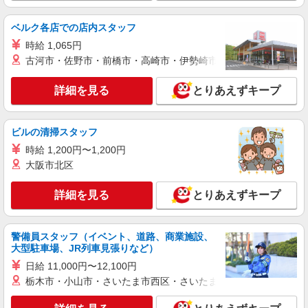
すき家の店舗スタッフ（接客・調理・清掃な
ど）
ベルク各店での店内スタッフ
時給1,200円 ※高校生時給1,075円 ※早朝手当
（5:00〜9:00）時給＋150円
時給 1,065円
北海道旭川市緑町23-2161-3
古河市・佐野市・前橋市・高崎市・伊勢崎市・太田市・館林市・
詳細を見る
詳細を見る
とりあえずキープ
キープ
アルバイト
パート
ビルの清掃スタッフ
丸亀製麺旭川店
時給 1,200円〜1,200円
キッチン・ホールスタッフ
大阪市北区
時給1200円〜 ☆22時以降は時給25％UP（深夜
割増有）
詳細を見る
とりあえずキープ
北海道旭川市４条通１８－５４６
詳細を見る
キープ
警備員スタッフ（イベント、道路、商業施設、
大型駐車場、JR列車見張りなど）
アルバイト
パート
日給 11,000円〜12,100円
丸亀製麺旭川春光店
栃木市・小山市・さいたま市西区・さいたま市岩槻区・久喜市・
キッチン・ホールスタッフ
時給1200円〜 ☆22時以降は時給25％UP（深夜