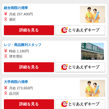
アルバイト
パート
ジョリーパスタ 旭川永山店
総合病院の清掃
キッチン（フード）スタッフ
月給 257,400円
時給1180円 ※22:00以降は時給1475円 ※高校
港区
生時給1100円 ※労働組合費あり（基本時給×月間
時間数×1.8％） ■土日・祝手当 土日・祝は時給＋
北海道旭川市永山10条5-1-18
詳細を見る
とりあえずキープ
50円
詳細を見る
キープ
レジ・商品陳列スタッフ
アルバイト
パート
時給 1,180円
ヴィクトリアステーション 旭川四条通店
堺市堺区
キッチン（フード）スタッフ
時給1200円 ※22:00以降は時給1500円 ※高校
詳細を見る
とりあえずキープ
生時給1200円 ※高校生は学校からの許可が必要な
場合、通学中の学校からの許可証が必要となりま
北海道旭川市四条通22丁目118
す。
大学病院の清掃
詳細を見る
キープ
月給 273,650円
品川区
アルバイト
パート
すき家 イオンモール旭川西店
詳細を見る
とりあえずキープ