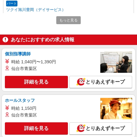
パート
ツクイ旭川豊岡（デイサービス）
デイサービス 調理スタッフ（ミールケアクル
もっと見る
ー）
時給1,075円〜1,094円 ★土日祝日は時給100円
アップ！ ※給与幅は資格・経験等による
あなたにおすすめの求人情報
北海道旭川市豊岡7条8-5-8
個別指導講師
詳細を見る
キープ
時給 1,040円〜1,390円
仙台市青葉区
アルバイト
パート
株式会社HITOWA フードサービスカンパニー
詳細を見る
とりあえずキープ
福祉施設での調理員【アルバイト・パート】
時給1,260円以上 ※経験によりスタート時給は
変動します。 ※AP評価制度：あり 年1回の評価
ホールスタッフ
により時給を見直します。 ※アルバイト賞与（寸
イリーゼ旭川9条通 （北海道旭川市9条通8丁目
時給 1,150円
志）：あり 年2回。勤続年数により金額UP。
2486-20）
仙台市青葉区
詳細を見る
キープ
詳細を見る
とりあえずキープ