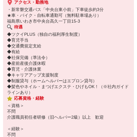
アクセス・勤務地
・新常磐交通バス「中央台東小前」下車徒歩約3分
★車・バイク・自転車通勤可（無料駐車場あり）
福島県いわき市中央台高久一丁目15-3
待遇
◆ツクイPLUS（独自の福利厚生制度）
◆育児手当
◆交通費規定支給
◆有給
◆社保完備（準法令）
◆産前産後介護休暇
◆育児・介護休業
◆キャリアアップ支援制度
◆制服貸与（ホームヘルパーはエプロン貸与）
◆髪色やネイル・まつげエクステ・ひげもOK！（※社内ガイド
ラインあり）
応募資格・経験
＜資格＞
不問
介護職員初任者研修（旧ヘルパー2級）以上 歓迎
＜経験＞
不問