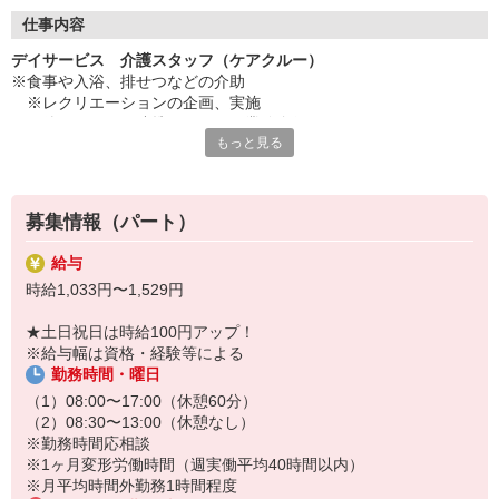
◇長く安心して働ける環境づくり
・ツクイ独自の福祉厚生制度でプライベートも充実
仕事内容
・子育てサポート企業として「くるみん認定」の取得
デイサービス 介護スタッフ（ケアクルー）
・子育て支援の福利厚生制度あり！子育てと仕事の両立を応援◎
※食事や入浴、排せつなどの介助
・スタッフ何でも相談窓口やライフキャリア相談など、各相談窓
※レクリエーションの企画、実施
口あり
※他スタッフと連携してのケア業務全般
もっと見る
※送迎時の添乗業務
◇頑張った分、スタッフに還元！
※各種記録業務など
・2024年冬季賞与からインセンティブ賞与を導入
・パートは特別手当の支給あり
★＼サービス・職種の魅力／
募集情報（パート）
「今私たちに求められていることは何だろう」「どんな工夫をした
ら喜んでいただけるだろう」他職種で連携しながら創意工夫し支援
給与
していきます。感謝の言葉を直接いただけたり、信頼関係を築いて
時給1,033円〜1,529円
いくことができます。日勤のみで働け介護度も比較的高くないた
め、体に負担が少ないのも魅力の一つです。
★土日祝日は時給100円アップ！
※給与幅は資格・経験等による
勤務時間・曜日
（1）08:00〜17:00（休憩60分）
（2）08:30〜13:00（休憩なし）
※勤務時間応相談
※1ヶ月変形労働時間（週実働平均40時間以内）
※月平均時間外勤務1時間程度