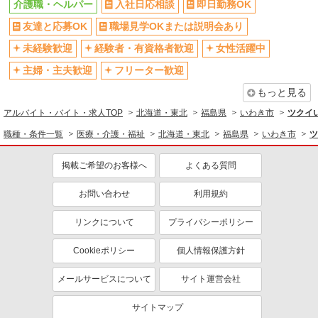
介護職・ヘルパー
入社日応相談
即日勤務OK
友達と応募OK
職場見学OKまたは説明会あり
未経験歓迎
経験者・有資格者歓迎
女性活躍中
主婦・主夫歓迎
フリーター歓迎
もっと見る
アルバイト・バイト・求人TOP
北海道・東北
福島県
いわき市
ツクイ
職種・条件一覧
医療・介護・福祉
北海道・東北
福島県
いわき市
ツ
掲載ご希望のお客様へ
よくある質問
お問い合わせ
利用規約
リンクについて
プライバシーポリシー
Cookieポリシー
個人情報保護方針
メールサービスについて
サイト運営会社
サイトマップ