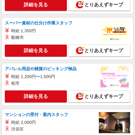
株式会社kotrio /●SD-H-1828745
詳細を見る
とりあえずキープ
＼日払いOK／夕方退社可♪デイサービス
STAFF急募＊いわき市
スーパー資材の仕分け作業スタッフ
時給1450円〜2062円 ＜日払い有/週払い有/交
通費全支給(ガソリン代含む)＞
時給 1,350円
いわき市
船橋市
詳細を見る
キープ
詳細を見る
とりあえずキープ
アルバイト
パート
派遣社員
紹介予定派遣
アパレル用品や雑貨のピッキング検品
日研トータルソーシング株式会社 メディカルケア事業部/郡山オフィ
ス
時給 1,200円〜1,500円
介護スタッフ／資格あり or 経験者
柏市
時給1,250円〜1,300円 ◆初任者研修・未経
験：時給1,250円〜 ◆介護福祉士：時給1,300円〜
詳細を見る
とりあえずキープ
※経験者は3ヶ月以上 ※給与幅は経験・能力によ
福島県いわき市 【最寄駅】JR常磐線「植田」
る ★週払いOK（規定あり）
駅 ★勤務地は3000ヶ所以上★ 自宅から通いやす
いエリアなど、お好きな勤務地をお選び下さ
マンションの受付・案内スタッフ
い！！
詳細を見る
キープ
時給 2,000円
渋谷区
派遣社員