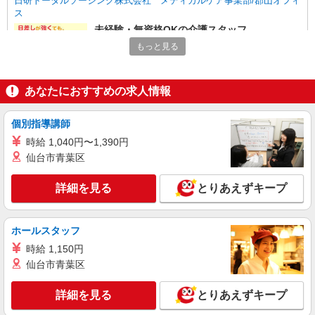
日研トータルソーシング株式会社 メディカルケア事業部/郡山オフィ
ス
未経験・無資格OKの介護スタッフ
時給1,200円〜1,300円 ★週払いOK（規定あ
もっと見る
り） ※給与幅は経験・能力による
福島県いわき市 【最寄駅】JR常磐線・磐越東
線「いわき」駅 ★勤務地は3000ヶ所以上★ 自宅
あなたにおすすめの求人情報
から通いやすいエリアなど、お好きな勤務地をお
選び下さい！！
詳細を見る
キープ
個別指導講師
時給 1,040円〜1,390円
派遣社員
仙台市青葉区
株式会社kotrio /●SD-H-2066374
毎日通うのが楽しみになる＊ホテルのような美
詳細を見る
とりあえずキープ
しいサ高住のSTAFF
時給1350円〜2062円 ＜日払い有/週払い有/交
通費全支給(ガソリン代含む)＞
ホールスタッフ
いわき市 ≪最寄駅≫いわき駅
時給 1,150円
仙台市青葉区
詳細を見る
キープ
詳細を見る
とりあえずキープ
派遣社員