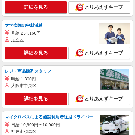
株式会社kotrio /●SD-H-1993189
詳細を見る
とりあえずキープ
いわき市｜サ高住STAFF＊落ち着いた雰囲気
でゆったりお仕事♪
大学病院の中材滅菌
時給1350円〜2062円 ＜日払い有/週払い有/交
通費全支給(ガソリン代含む)＞
月給 254,160円
いわき市 ≪最寄駅≫いわき駅
足立区
詳細を見る
詳細を見る
キープ
とりあえずキープ
アルバイト
パート
派遣社員
紹介予定派遣
レジ・商品陳列スタッフ
日研トータルソーシング株式会社 メディカルケア事業部/郡山オフィ
ス
時給 1,300円
介護スタッフ／資格あり or 経験者
大阪市中央区
時給1,250円〜1,300円 ◆初任者研修・未経
験：時給1,250円〜 ◆介護福祉士：時給1,300円〜
詳細を見る
とりあえずキープ
※経験者は3ヶ月以上 ※給与幅は経験・能力によ
福島県いわき市 【最寄駅】JR常磐線「草野」
る ★週払いOK（規定あり）
駅 ★勤務地は3000ヶ所以上★ 自宅から通いやす
いエリアなど、お好きな勤務地をお選び下さ
マイクロバスによる施設利用者送迎ドライバー
い！！
詳細を見る
キープ
日給 10,900円〜10,900円
神戸市須磨区