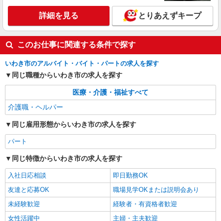
アルバイト
パート
派遣社員
紹介予定派遣
日研トータルソーシング株式会社 メディカルケア事業部/郡山オフィ
詳細を見る
とりあえずキープ
ス
介護スタッフ／資格あり or 経験者
このお仕事に関連する条件で探す
時給1,250円〜1,300円 ◆初任者研修・未経
験：時給1,250円〜 ◆介護福祉士：時給1,300円〜
いわき市のアルバイト・バイト・パートの求人を探す
※経験者は3ヶ月以上 ※給与幅は経験・能力によ
福島県いわき市 【最寄駅】JR常磐線「久ノ
る ★週払いOK（規定あり）
同じ職種からいわき市の求人を探す
浜」駅 ★勤務地は3000ヶ所以上★ 自宅から通い
やすいエリアなど、お好きな勤務地をお選び下さ
医療・介護・福祉すべて
い！！
詳細を見る
キープ
介護職・ヘルパー
派遣社員
同じ雇用形態からいわき市の求人を探す
株式会社kotrio /●SD-H-1993229
パート
いわき市｜シニア向けマンションで夜勤専従＊
暮らしのお手伝い
同じ特徴からいわき市の求人を探す
時給1350円〜2062円 ＜日払い有/週払い有/交
通費全支給(ガソリン代含む)＞
入社日応相談
即日勤務OK
いわき市 ≪最寄駅≫いわき駅
友達と応募OK
職場見学OKまたは説明会あり
未経験歓迎
経験者・有資格者歓迎
詳細を見る
キープ
女性活躍中
主婦・主夫歓迎