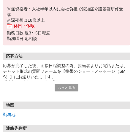
※無資格者：入社半年以内に会社負担で認知症介護基礎研修受
講
※深夜帯は18歳以上
休日・休暇
勤務日数:週3〜5日程度
勤務曜日:応相談
応募方法
応募が完了した後、面接日程調整の為、担当者よりお電話または、
チャット形式の質問フォームを【携帯のショートメッセージ（SM
S）】にお送りいたします。
【応募から採用までの流れ】
もっと見る
1.応募…Webもしくはお電話より応募ください。
2.面接…ご質問や働き方の相談も受け付けます。
※面接時に適性検査＋実技試験を実施
※実技試験はドライバーの職種のみとなります。
地図
3.採用…入社日はご相談に応じます。
勤務地
連絡先住所