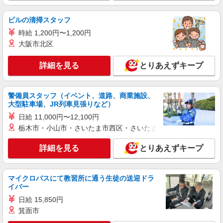
株式会社kotrio /●SD-H-2066251
≪いわき市≫夜勤なし！未経験・ブランクOK
ビルの清掃スタッフ
のデイスタッフ
時給 1,200円〜1,200円
時給1350円〜2062円 ＜日払い有/週払い有/交
通費全支給(ガソリン代含む)＞
大阪市北区
いわき市 ≪最寄駅≫いわき駅
詳細を見る
とりあえずキープ
詳細を見る
キープ
警備員スタッフ（イベント、道路、商業施設、
アルバイト
パート
派遣社員
紹介予定派遣
大型駐車場、JR列車見張りなど）
日研トータルソーシング株式会社 メディカルケア事業部/郡山オフィ
日給 11,000円〜12,100円
ス
栃木市・小山市・さいたま市西区・さいたま市岩槻区・久喜市・
介護スタッフ／資格あり or 経験者
時給1,250円〜1,300円 ◆初任者研修・未経
詳細を見る
とりあえずキープ
験：時給1,250円〜 ◆介護福祉士：時給1,300円〜
※経験者は3ヶ月以上 ※給与幅は経験・能力によ
福島県いわき市 【最寄駅】JR磐越東線「江
る ★週払いOK（規定あり）
田」駅 ★勤務地は3000ヶ所以上★ 自宅から通い
マイクロバスにて教習所に通う生徒の送迎ドラ
やすいエリアなど、お好きな勤務地をお選び下さ
イバー
い！！
詳細を見る
キープ
日給 15,850円
箕面市
派遣社員