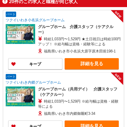
20
件のこの求人と職種が同じ求人
NEW
パート
ツクイいわき小名浜グループホーム
グループホーム 介護スタッフ（ケアクル
ー）
時給1,033円〜1,529円 ★土日祝日は時給100円
アップ！ ※給与幅は資格・経験等による
福島県いわき市小名浜大原字原木田前198-1
詳細を見る
キープ
NEW
パート
ツクイいわき内郷グループホーム
グループホーム（共用デイ） 介護スタッフ
（ケアクルー）
時給1,033円〜1,529円 ※給与幅は資格・経験
等による
福島県いわき市内郷御厩町3-34
詳細を見る
キープ