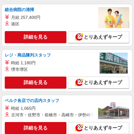
株式会社kotrio /●SD-H-1975397
総合病院の清掃
いわき市｜シニア向けマンションでの生活サポ
ート・フロアの巡回
月給 257,400円
時給1350円〜2062円 ＜日払い有/週払い有/交
港区
通費全支給(ガソリン代含む)＞
いわき市 ≪最寄駅≫いわき駅
詳細を見る
とりあえずキープ
詳細を見る
キープ
レジ・商品陳列スタッフ
時給 1,180円
派遣社員
株式会社kotrio /●SD-H-1975323
堺市堺区
いわき市｜小さなグループホームで家事や生活
のサポート！
詳細を見る
とりあえずキープ
時給1350円〜2062円 ＜日払い有/週払い有/交
通費全支給(ガソリン代含む)＞
ベルク各店での店内スタッフ
いわき市 ≪最寄駅≫いわき駅
時給 1,065円
詳細を見る
古河市・佐野市・前橋市・高崎市・伊勢崎市・太田市・館林市・
キープ
詳細を見る
とりあえずキープ
派遣社員