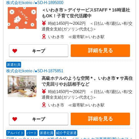
株式会社kotrio /●SD-H-1895000
＜いわき市＞デイサービスSTAFF＊16時退社
もOK！子育て世代活躍中
時給1450円〜2062円 ＜日払い有/週払い有/交
通費全支給(ガソリン代含む)＞
いわき市 ≪最寄駅≫いわき駅
詳細を見る
キープ
派遣社員
株式会社kotrio /●SD-H-1875851
高級ホテルのような空間＊。いわき市▼サ高住
で見回りやお話相手など
時給1450円〜2062円 ＜日払い有/週払い有/交
通費全支給(ガソリン代含む)＞
いわき市 ≪最寄駅≫いわき駅
詳細を見る
キープ
アルバイト
パート
派遣社員
紹介予定派遣