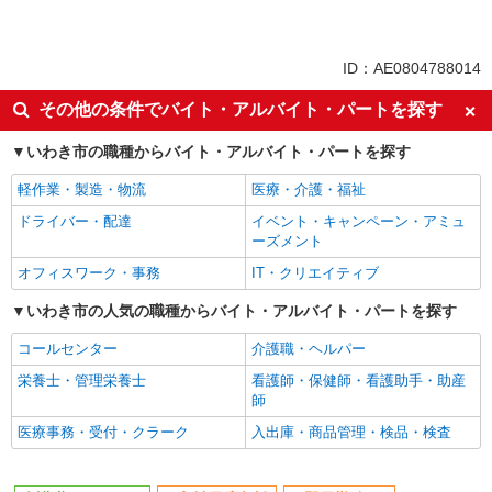
同じ特徴から求人を探す
未経験歓迎
ミドル（40代～）活躍中
ID：AE0804788014
副業・WワークOK
交通費支給
その他の条件でバイト・アルバイト・パートを探す
社会保険あり
産休・育休取得実績あり
いわき市の職種からバイト・アルバイト・パートを探す
社員登用あり
軽作業・製造・物流
医療・介護・福祉
ドライバー・配達
イベント・キャンペーン・アミュ
ーズメント
オフィスワーク・事務
IT・クリエイティブ
いわき市の人気の職種からバイト・アルバイト・パートを探す
コールセンター
介護職・ヘルパー
栄養士・管理栄養士
看護師・保健師・看護助手・助産
師
医療事務・受付・クラーク
入出庫・商品管理・検品・検査