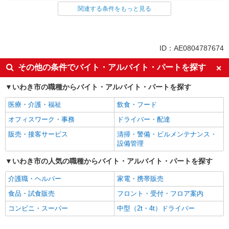
関連する条件をもっと見る
同じ特徴から求人を探す
未経験歓迎
ミドル（40代～）活躍中
副業・WワークOK
交通費支給
ID：AE0804787674
社会保険あり
産休・育休取得実績あり
その他の条件でバイト・アルバイト・パートを探す
社員登用あり
いわき市の職種からバイト・アルバイト・パートを探す
医療・介護・福祉
飲食・フード
オフィスワーク・事務
ドライバー・配達
販売・接客サービス
清掃・警備・ビルメンテナンス・
設備管理
いわき市の人気の職種からバイト・アルバイト・パートを探す
介護職・ヘルパー
家電・携帯販売
食品・試食販売
フロント・受付・フロア案内
コンビニ・スーパー
中型（2t・4t）ドライバー