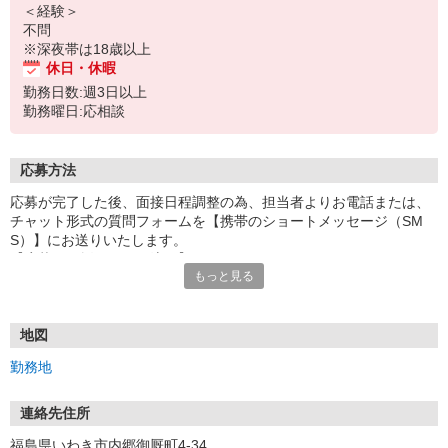
＜経験＞
不問
※深夜帯は18歳以上
休日・休暇
勤務日数:週3日以上
勤務曜日:応相談
応募方法
応募が完了した後、面接日程調整の為、担当者よりお電話または、
チャット形式の質問フォームを【携帯のショートメッセージ（SM
S）】にお送りいたします。
【応募から採用までの流れ】
もっと見る
1.応募…Webもしくはお電話より応募ください。
2.面接…ご質問や働き方の相談も受け付けます。
※面接時に適性検査＋実技試験を実施
※実技試験はドライバーの職種のみとなります。
地図
3.採用…入社日はご相談に応じます。
勤務地
連絡先住所
福島県いわき市内郷御厩町4-34