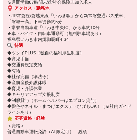
※月間労働87時間未満/社会保険非加入求人
アクセス・勤務地
・JR常磐線/磐越東線「いわき駅」から新常磐交通バス乗車、
「磐城一高」下車徒歩約5分
・常磐自動車道「いわき中央IC」から車約10分
★車・バイク・自転車通勤可（無料駐車場あり）
福島県いわき市内郷御厩町4-34
待遇
◆ツクイPLUS（独自の福利厚生制度）
◆育児手当
◆交通費規定支給
◆有給
◆社保完備（準法令）
◆産前産後介護休暇
◆育児・介護休業
◆キャリアアップ支援制度
◆制服貸与（ホームヘルパーはエプロン貸与）
◆髪色やネイル・まつげエクステ・ひげもOK！（※社内ガイド
ラインあり）
応募資格・経験
＜資格＞
普通自動車運転免許（AT限定可） 必須