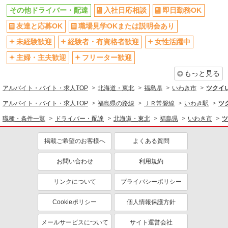
その他ドライバー・配達
入社日応相談
即日勤務OK
友達と応募OK
職場見学OKまたは説明会あり
未経験歓迎
経験者・有資格者歓迎
女性活躍中
主婦・主夫歓迎
フリーター歓迎
もっと見る
アルバイト・バイト・求人TOP
北海道・東北
福島県
いわき市
ツクイ
アルバイト・バイト・求人TOP
福島県の路線
ＪＲ常磐線
いわき駅
ツ
職種・条件一覧
ドライバー・配達
北海道・東北
福島県
いわき市
ツ
掲載ご希望のお客様へ
よくある質問
お問い合わせ
利用規約
リンクについて
プライバシーポリシー
Cookieポリシー
個人情報保護方針
メールサービスについて
サイト運営会社