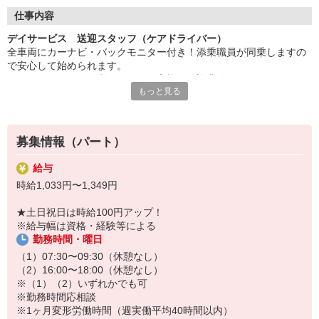
◇長く安心して働ける環境づくり
・ツクイ独自の福祉厚生制度でプライベートも充実
仕事内容
・子育てサポート企業として「くるみん認定」の取得
デイサービス 送迎スタッフ（ケアドライバー）
・子育て支援の福利厚生制度あり！子育てと仕事の両立を応援◎
全車両にカーナビ・バックモニター付き！添乗職員が同乗しますの
・スタッフ何でも相談窓口やライフキャリア相談など、各相談窓
で安心して始められます。
口あり
※デイサービスを利用されるお客様の送迎業務
もっと見る
※専用車両（キャラバン・ハイエース）の運転、各種点検
◇頑張った分、スタッフに還元！
※乗降時の介護補助（歩行介助・車いす移動時など）
・2024年冬季賞与からインセンティブ賞与を導入
※その他送迎表の作成、車両清掃作業など
・パートは特別手当の支給あり
募集情報（パート）
★＼サービス・職種の魅力／
送迎や介護補助業務を通して、お客様から感謝の言葉を直接いただ
給与
けたり、信頼関係を築いていくことができ、異なる職種がチームで
時給1,033円〜1,349円
お客様支え、支援していくことに大きなやりがいがあります。直接
的介護（入浴/トイレ介助）をしない業務が中心です。日勤の勤務で
★土日祝日は時給100円アップ！
ワークライフバランスに合わせた働き方ができます。
※給与幅は資格・経験等による
勤務時間・曜日
（1）07:30〜09:30（休憩なし）
（2）16:00〜18:00（休憩なし）
※（1）（2）いずれかでも可
※勤務時間応相談
※1ヶ月変形労働時間（週実働平均40時間以内）