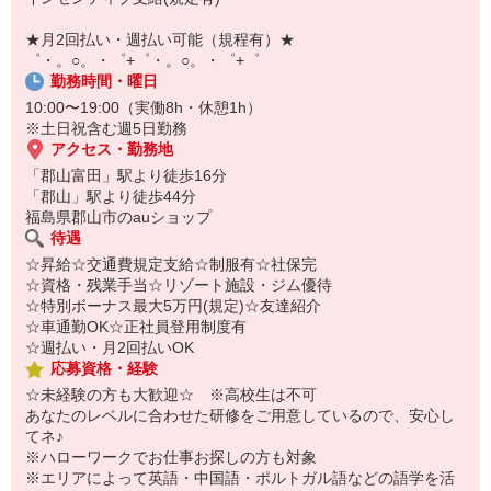
【スマホ面接実施中】
￣￣￣￣￣￣￣￣￣
★月2回払い・週払い可能（規程有）★
自宅に居ながらスマホでカンタン面接OK！
゜・。○。・゜+゜・。○。・゜+゜
オンライン面談なのでスピード対応。
勤務時間・曜日
10:00〜19:00（実働8h・休憩1h）
※土日祝含む週5日勤務
アクセス・勤務地
「郡山富田」駅より徒歩16分
「郡山」駅より徒歩44分
福島県郡山市のauショップ
待遇
☆昇給☆交通費規定支給☆制服有☆社保完
☆資格・残業手当☆リゾート施設・ジム優待
☆特別ボーナス最大5万円(規定)☆友達紹介
☆車通勤OK☆正社員登用制度有
☆週払い・月2回払いOK
応募資格・経験
☆未経験の方も大歓迎☆ ※高校生は不可
あなたのレベルに合わせた研修をご用意しているので、安心し
てネ♪
※ハローワークでお仕事お探しの方も対象
※エリアによって英語・中国語・ポルトガル語などの語学を活