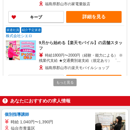
+゜ 入社祝い金10万円支給(規定有) お友達を紹介
福島県郡山市の家電量販店
頂くと, インセンティブ支給(規定有) ★月2回払
い・週払い可能（規程有）★ ゜・。○。・゜
詳細を見る
キープ
+゜・。○。・゜+゜
派遣社員
紹介予定派遣
株式会社シエロ
9月から始める【楽天モバイル】の店舗スタッ
フ
時給1800円〜2000円（経験・能力による） ※
残業代支給 ★交通費別途支給（規定あり） ゜
+゜・。○。・゜+゜・。○。・゜+゜ 入社祝い金10
福島県郡山市の楽天モバイルショップ
万円支給(規定有) お友達を紹介頂くと, インセンテ
ィブ支給(規定有) ★月2回払い・週払い可能（規程
詳細を見る
キープ
有）★ ゜・。○。・゜+゜・。○。・゜+゜
もっと見る
契約社員
職業紹介
SBモバイルサービス株式会社
あなたにおすすめの求人情報
イベントPRスタッフ（受付・ご案内）
時給：1,850円 ※評価により昇給あり ※残業
個別指導講師
手当（100％支給） 月収例：1,850円×8時間×17日
時給 1,040円〜1,390円
＝251,600円 ※交通費全額支給（公共交通機関利
福島県郡山市 ※ご自宅から無理なく通勤でき
仙台市青葉区
用/私有車不可）