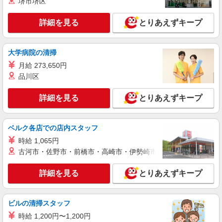
堺市堺区
として支給し、 相当時間を超える時間外労働は法
4丁目 2‐6
定通り追加で支給します。固定残業代の金額は月
給に応じ設定します 試用期間あり 2ヶ月 ※経験・
詳細を見る
とりあえずキープ
詳細を見る
キープ
能力による 【試用期間】月給 290000 円 〜
390000 円
正社員
大学病院の清掃
ソフトバンク八山田店
月給 273,650円
ソフトバンクショップの携帯販売スタッフ
品川区
月給 220,000円 〜 390,000円 固定残業代:
29,300円 〜 51,800円（20時間相当） ＊時間外手
詳細を見る
とりあえずキープ
当は時間外労働の有無にかかわらず、固定残業代
■ソフトバンク八山田店 福島県 郡山市 八山田
として支給し、 相当時間を超える時間外労働は法
西1丁目 122
定通り追加で支給します。固定残業代の金額は月
ベルク各店での店内スタッフ
給に応じ設定します 試用期間あり 2ヶ月 ※経験・
詳細を見る
キープ
能力による 【試用期間】月給 220000 円 〜
時給 1,065円
390000 円
古河市・佐野市・前橋市・高崎市・伊勢崎市・太田市・館林市・
契約社員
ソフトバンク新さくら通り店
詳細を見る
とりあえずキープ
ソフトバンクショップの携帯販売スタッフ
月給 183,000円 〜 320,000円 試用期間あり 3
ヶ月 月給25万円以上 ※経験・能力による 【試用
ビルの清掃スタッフ
期間】月給 183000 円 〜 320000 円
■ソフトバンク新さくら通り店 福島県 郡山市
時給 1,200円〜1,200円