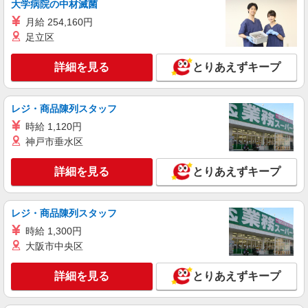
福島県郡山市
大学病院の中材滅菌
月給 254,160円
詳細を見る
キープ
足立区
正社員
詳細を見る
とりあえずキープ
ソフトバンク郡山桑野店
ソフトバンクショップの携帯販売スタッフ
レジ・商品陳列スタッフ
月給 220,000円 〜 390,000円 固定残業代:
29,300円 〜 51,800円（20時間相当） ＊時間外手
時給 1,120円
当は時間外労働の有無にかかわらず、固定残業代
■ソフトバンク郡山桑野店 福島県 郡山市 桑野
神戸市垂水区
として支給し、 相当時間を超える時間外労働は法
4丁目 2‐6
定通り追加で支給します。固定残業代の金額は月
詳細を見る
とりあえずキープ
給に応じ設定します 試用期間あり 2ヶ月 ※経験・
詳細を見る
キープ
能力による 【試用期間】月給 220000 円 〜
390000 円
レジ・商品陳列スタッフ
正社員
ソフトバンク郡山駅東店
時給 1,300円
ソフトバンクショップの携帯販売スタッフ
大阪市中央区
月給 200,000円 〜 400,000円 試用期間あり 3
ヶ月 ※経験・能力による 【試用期間】月給
詳細を見る
とりあえずキープ
200000 円 〜 400000 円
■ソフトバンク郡山駅東店 福島県 郡山市 向河
原町 4‐40