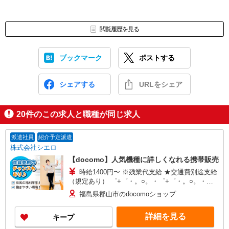
閲覧履歴を見る
ブックマーク
ポストする
シェアする
URLをシェア
20
件のこの求人と職種が同じ求人
派遣社員
紹介予定派遣
株式会社シエロ
【docomo】人気機種に詳しくなれる携帯販売
時給1400円〜 ※残業代支給 ★交通費別途支給
（規定あり） ゜+゜・。○。・゜+゜・。○。・゜
+゜ 入社祝い金10万円支給(規定有) お友達を紹介
福島県郡山市のdocomoショップ
頂くと, インセンティブ支給(規定有) ★月2回払
い・週払い可能（規程有）★ ゜・。○。・゜
詳細を見る
キープ
+゜・。○。・゜+゜