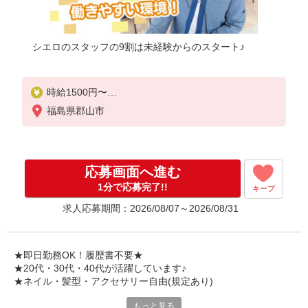
シエロのスタッフの9割は未経験からのスタート♪
時給1500円〜
※残業代支給
福島県郡山市
★交通費別途支給（規定あり）
゜+゜・。○。・゜+゜・。○。・゜+゜
入社祝い金10万円支給(規定有)
応募画面へ進む
お友達を紹介頂くと,
1分で応募完了!!
キープ
インセンティブ支給(規定有)
求人応募期間：2026/08/07～2026/08/31
★月2回払い・週払い可能（規程有）★
゜・。○。・゜+゜・。○。・゜+゜
★即日勤務OK！履歴書不要★
★20代・30代・40代が活躍しています♪
★ネイル・髪型・アクセサリー自由(規定あり)
もっと見る
シエロのスタッフは9割が未経験スタート。