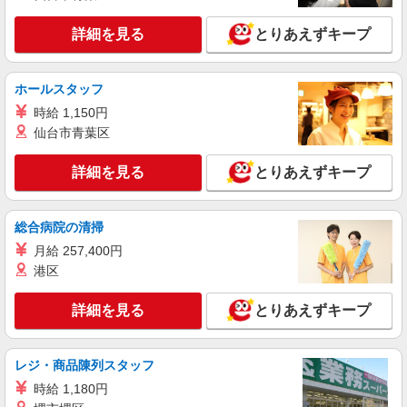
る範囲のSoftBankショップやショッピングモール
などのイベント会場でご勤務いただきます。 ※勤
詳細を見る
とりあえずキープ
務先は担当するイベント会場により異なります
詳細を見る
キープ
が、いずれもご自宅から通勤可能な範囲で決定し
ます。 ※※転居を伴う転勤はありません。
正社員
ホールスタッフ
ソフトバンクオリエントパーク安積店
時給 1,150円
ソフトバンクショップの携帯販売スタッフ
仙台市青葉区
月給 210,567円 〜 256,438円 固定残業代:
27,177円 〜 33,098円（20時間相当） ＊時間外手
詳細を見る
とりあえずキープ
当は時間外労働の有無にかかわらず、固定残業代
■ソフトバンクオリエントパーク安積店 福島県
として支給し、相当時間を超える時間外労働分は
郡山市 久留米5丁目 203‐1
法定どおり追加で支給します。 試用期間あり 3ヶ
総合病院の清掃
月 ※経験・能力による 【試用期間】月給 210567
詳細を見る
キープ
円 〜 256438 円
月給 257,400円
港区
正社員
ソフトバンク郡山桑野店
詳細を見る
とりあえずキープ
【店長職】ソフトバンクショップの携帯販売ス
タッフ
月給 290,000円 〜 390,000円 固定残業代:
レジ・商品陳列スタッフ
38,500円 〜 51,800円（20時間相当） ＊時間外手
時給 1,180円
当は時間外労働の有無にかかわらず、固定残業代
■ソフトバンク郡山桑野店 福島県 郡山市 桑野