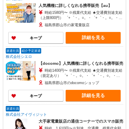
人気機種に詳しくなれる携帯販売【au】
時給1580円〜 ※残業代支給 ★交通費別途支給
（上限800円） ゜+゜・。○。・゜+゜・。○。・゜
+゜ 入社祝い金10万円支給(規定有) お友達を紹介
福島県郡山市の家電量販店
頂くと, インセンティブ支給(規定有) ★月2回払
い・週払い可能（規程有）★ ゜・。○。・゜
詳細を見る
キープ
+゜・。○。・゜+゜
派遣社員
紹介予定派遣
株式会社シエロ
【docomo】人気機種に詳しくなれる携帯販売
時給1400円〜 ※残業代支給 ★交通費別途支給
（規定あり） ゜+゜・。○。・゜+゜・。○。・゜
+゜ 入社祝い金10万円支給(規定有) お友達を紹介
福島県郡山市のdocomoショップ
頂くと, インセンティブ支給(規定有) ★月2回払
い・週払い可能（規程有）★ ゜・。○。・゜
詳細を見る
キープ
+゜・。○。・゜+゜
派遣社員
株式会社アイヴィジット
大手家電量販店の通信コーナーでのスマホ販売
時給 1,610円〜※別途、交通費、残業代全額