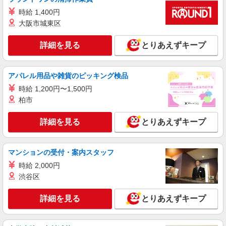
として支給し、 相当時間を超える時間外労働は法
西1丁目 122
時給 1,400円
定通り追加で支給します。固定残業代の金額は月
給に応じ設定します 試用期間あり 2ヶ月 ※経験・
大阪市城東区
詳細を見る
キープ
能力による 【試用期間】月給 290000 円 〜
390000 円
詳細を見る
とりあえずキープ
契約社員
ソフトバンク小原田店
ソフトバンクショップの携帯販売スタッフ
アパレル用品や雑貨のピッキング検品
月給 183,000円 〜 320,000円 試用期間あり 3
時給 1,200円〜1,500円
ヶ月 月給25万円以上 ※経験・能力による 【試用
柏市
期間】月給 183000 円 〜 320000 円
■ソフトバンク小原田店 福島県 郡山市 小原田
3丁目 8‐20
詳細を見る
とりあえずキープ
詳細を見る
キープ
マンションの受付・案内スタッフ
契約社員
時給 2,000円
ソフトバンク販売契約社員【郡山市エリア】
渋谷区
家電量販店内の携帯販売スタッフ
月給 247,340円 〜 247,340円 試用期間なし ※
詳細を見る
とりあえずキープ
経験・能力による 【試用期間】時給 0 円 〜 0 円
■ソフトバンク販売契約社員【郡山市エリア】