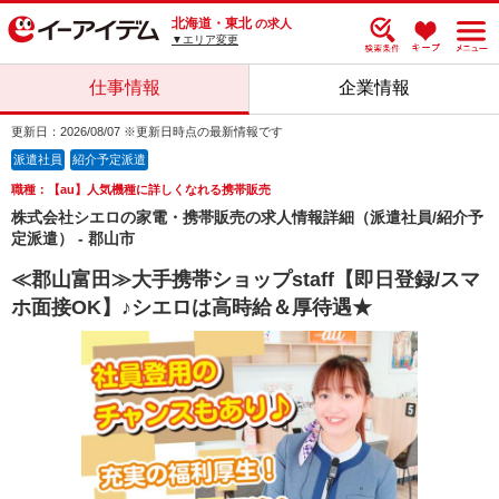
北海道・東北
の求人
▼エリア変更
仕事情報
企業情報
更新日：2026/08/07 ※更新日時点の最新情報です
派遣社員
紹介予定派遣
職種：【au】人気機種に詳しくなれる携帯販売
株式会社シエロの家電・携帯販売の求人情報詳細（派遣社員/紹介予
定派遣） - 郡山市
≪郡山富田≫大手携帯ショップstaff【即日登録/スマ
ホ面接OK】♪シエロは高時給＆厚待遇★