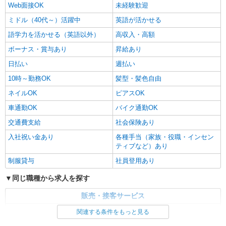
Web面接OK
未経験歓迎
ミドル（40代～）活躍中
英語が活かせる
語学力を活かせる（英語以外）
高収入・高額
ボーナス・賞与あり
昇給あり
日払い
週払い
10時～勤務OK
髪型・髪色自由
ネイルOK
ピアスOK
車通勤OK
バイク通勤OK
交通費支給
社会保険あり
入社祝い金あり
各種手当（家族・役職・インセン
ティブなど）あり
制服貸与
社員登用あり
同じ職種から求人を探す
販売・接客サービス
家電・携帯販売
関連する条件をもっと見る