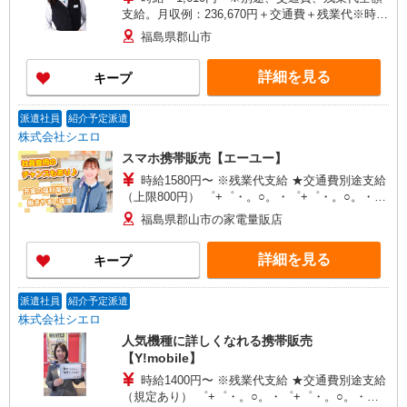
支給。月収例：236,670円＋交通費＋残業代※時給
1,610円×1日7時間勤務×21日計算の場合
福島県郡山市
詳細を見る
キープ
派遣社員
紹介予定派遣
株式会社シエロ
スマホ携帯販売【エーユー】
時給1580円〜 ※残業代支給 ★交通費別途支給
（上限800円） ゜+゜・。○。・゜+゜・。○。・゜
+゜ 入社祝い金10万円支給(規定有) お友達を紹介
福島県郡山市の家電量販店
頂くと, インセンティブ支給(規定有) ★月2回払
い・週払い可能（規程有）★ ゜・。○。・゜
詳細を見る
キープ
+゜・。○。・゜+゜
派遣社員
紹介予定派遣
株式会社シエロ
人気機種に詳しくなれる携帯販売
【Y!mobile】
時給1400円〜 ※残業代支給 ★交通費別途支給
（規定あり） ゜+゜・。○。・゜+゜・。○。・゜