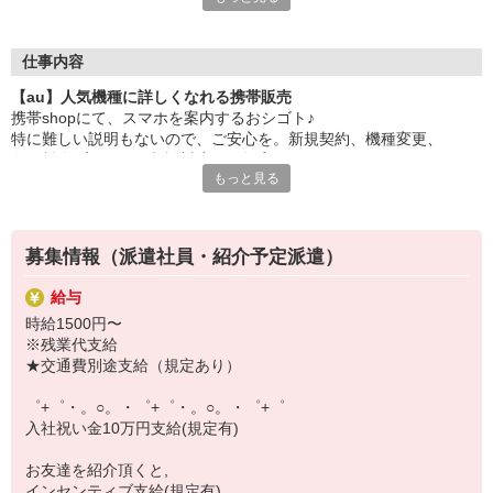
大手キャリアの店舗勤務なので安心・安定！
一度身に着けた知識は、
ずっと先まで役に立ちます！
仕事内容
【au】人気機種に詳しくなれる携帯販売
丁寧な研修もあるので、
携帯shopにて、スマホを案内するおシゴト♪
みなさんから働きやすいと好評です♪
特に難しい説明もないので、ご安心を。新規契約、機種変更、
最新アプリ事情やお得なプラン、
各種料金プランのご相談対応・ご提案などをお願いします。
スマホの裏ワザを学べるチャンス♪
もっと見る
初めての方でも安心♪
【選べるお仕事いろいろ】
あなた専属のコーディネーターが親切・丁寧にフォローするので、
￣￣￣￣￣￣￣￣￣￣￣
満足度◎
▼オフィスワーク
募集情報（派遣社員・紹介予定派遣）
事務、経理、データ入力、コールセンター、受付
■携帯やインターネット販売業務
▼工場・製造・軽作業系
給与
docomo(ドコモ)/au(エーユー)・KDDI/softbank(ソフトバンク)など
機械/食品製造・梱包・仕分け・加工・組立・検査
時給1500円〜
の大手キャリアから
▼美容系
※残業代支給
ワイモバイル(Y!mobille)、楽天モバイル、UQなど格安スマホまで幅
眉毛サロンのアイブロウ・ネイリスト・エステ
★交通費別途支給（規定あり）
広く紹介可能♪
▼営業・販売
人気のApple（アップル）店舗もございます！
法人営業・アパレル販売・個別指導塾・人材紹介
゜+゜・。○。・゜+゜・。○。・゜+゜
▼人気案件も多数♪
入社祝い金10万円支給(規定有)
短期・期間限定・オープニング・官公庁案件
上場/優良/大手企業など
お友達を紹介頂くと,
インセンティブ支給(規定有)