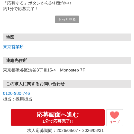
「応募する」ボタンから24H受付中♪
約1分で応募完了！
もっと見る
■電話応募の場合
電話応募も歓迎！（受付:10:00〜20:00）
土日祝も受付中♪
地図
【選考フロー】
東京営業所
①応募から3営業日を目安に、メールorお電話でご連絡します。
②面接日時を決定！「0120」から始まる電話番号からご連絡します
★スマホでWEB面接（LINEなど）・出張面接・事務所面接と選べま
連絡先住所
す
東京都渋谷区渋谷3丁目15-4 Monostep 7F
③面接実施（履歴書不要）
④勤務開始（スタート日は応相談）
※ご希望があれば、職場見学の調整もOKです！
この求人に関するお問い合わせ
0120-980-746
お気軽にご応募ください♪
担当：採用担当
応募画面へ進む
1分で応募完了!!
キープ
求人応募期間：2026/08/07～2026/08/31