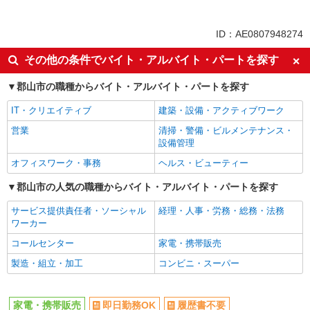
同じ特徴から求人を探す
未経験歓迎
ミドル（40代～）活躍中
ID：AE0807948274
英語が活かせる
ボーナス・賞与あり
その他の条件でバイト・アルバイト・パートを探す
日払い
車通勤OK
郡山市の職種からバイト・アルバイト・パートを探す
交通費支給
社会保険あり
社員登用あり
IT・クリエイティブ
建築・設備・アクティブワーク
営業
清掃・警備・ビルメンテナンス・
設備管理
オフィスワーク・事務
ヘルス・ビューティー
郡山市の人気の職種からバイト・アルバイト・パートを探す
サービス提供責任者・ソーシャル
経理・人事・労務・総務・法務
ワーカー
コールセンター
家電・携帯販売
製造・組立・加工
コンビニ・スーパー
家電・携帯販売
即日勤務OK
履歴書不要