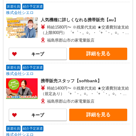
派遣社員
紹介予定派遣
株式会社シエロ
人気機種に詳しくなれる携帯販売【au】
時給1580円〜 ※残業代支給 ★交通費別途支給
（上限800円） ゜+゜・。○。・゜+゜・。○。・゜
+゜ 入社祝い金10万円支給(規定有) お友達を紹介
福島県郡山市の家電量販店
頂くと, インセンティブ支給(規定有) ★月2回払
い・週払い可能（規程有）★ ゜・。○。・゜
詳細を見る
キープ
+゜・。○。・゜+゜
派遣社員
紹介予定派遣
株式会社シエロ
携帯販売スタッフ【softbank】
時給1400円〜 ※残業代支給 ★交通費別途支給
（規定あり） ゜+゜・。○。・゜+゜・。○。・゜
+゜ 入社祝い金10万円支給(規定有) お友達を紹介
福島県郡山市の家電量販店
頂くと, インセンティブ支給(規定有) ★月2回払
い・週払い可能（規程有）★ ゜・。○。・゜
詳細を見る
キープ
+゜・。○。・゜+゜
派遣社員
紹介予定派遣
株式会社シエロ