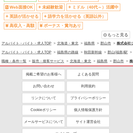
Web面接OK
未経験歓迎
ミドル（40代～）活躍中
英語が活かせる
語学力を活かせる（英語以外）
高収入・高額
ボーナス・賞与あり
もっと見る
アルバイト・バイト・求人TOP
北海道・東北
福島県
郡山市
株式会社
アルバイト・バイト・求人TOP
福島県の路線
秋田新幹線
郡山(福島)駅
職種・条件一覧
販売・接客サービス
北海道・東北
福島県
郡山市
株
掲載ご希望のお客様へ
よくある質問
お問い合わせ
利用規約
リンクについて
プライバシーポリシー
Cookieポリシー
個人情報保護方針
メールサービスについて
サイト運営会社