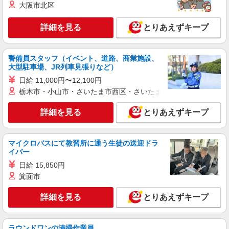
堤3丁目 11番
大阪市北区
詳細を見る
キープ
詳細を見る
とりあえずキープ
正社員
警備員スタッフ（イベント、道路、商業施設、
ソフトバンク郡山南店
大型駐車場、JR列車見張りなど）
ソフトバンクショップの携帯販売スタッフ
日給 11,000円〜12,100円
月給 210,567円 〜 256,438円 固定残業代:
栃木市・小山市・さいたま市西区・さいたま市岩槻区・久喜市・
27,177円 〜 33,098円（20時間相当） ＊時間外手
当は時間外労働の有無にかかわらず、固定残業代
■ソフトバンク郡山南店 福島県 郡山市 南2丁
として支給し、相当時間を超える時間外労働分は
詳細を見る
とりあえずキープ
目 38番地
法定どおり追加で支給します。 試用期間あり 3ヶ
月 ※経験・能力による 【試用期間】月給 210567
詳細を見る
キープ
円 〜 256438 円
マイクロバスにて教習所に通う生徒の送迎ドラ
イバー
正社員
日給 15,850円
ソフトバンク八山田店
箕面市
【店長職】ソフトバンクショップの携帯販売ス
タッフ
詳細を見る
とりあえずキープ
月給 290,000円 〜 390,000円 固定残業代:
38,500円 〜 51,800円（20時間相当） ＊時間外手
当は時間外労働の有無にかかわらず、固定残業代
■ソフトバンク八山田店 福島県 郡山市 八山田
ラウンドワンの清掃作業員