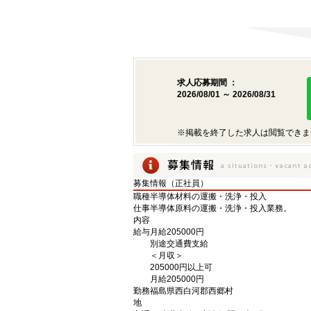
求人応募期間 ：
2026/08/01 ～ 2026/08/31
※掲載を終了した求人は閲覧できま
募集情報（正社員）
職種
半導体材料の運搬・洗浄・投入
仕事
半導体原料の運搬・洗浄・投入業務。
内容
給与
月給205000円
別途交通費支給
＜月収＞
205000円以上可
月給205000円
勤務
福島県西白河郡西郷村
地