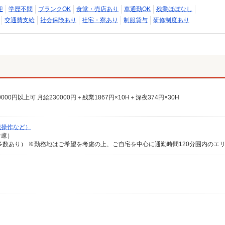
迎
学歴不問
ブランクOK
食堂・売店あり
車通勤OK
残業ほぼなし
交通費支給
社会保険あり
社宅・寮あり
制服貸与
研修制度あり
000円以上可 月給230000円＋残業1867円×10H＋深夜374円×30H
械操作など）
考慮）