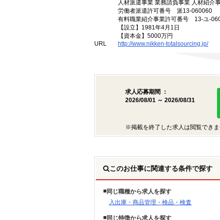
人材派遣事業 業務請負事業 人材紹介
労働者派遣許可番号 派13-060060
有料職業紹介事業許可番号 13-ユ-060
【設立】1981年4月1日
【資本金】5000万円
URL
http://www.nikken-totalsourcing.jp/
求人応募期間 ：
2026/08/01 ～ 2026/08/31
※掲載を終了した求人は閲覧できま
このお仕事に関連する条件で探す
同じ職種から求人を探す
入出庫・商品管理・検品・検査
同じ特徴から求人を探す