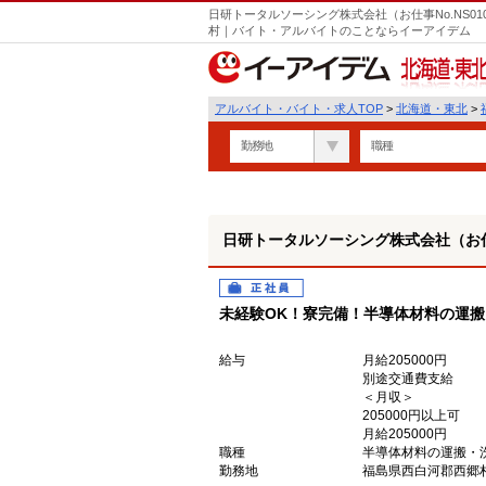
日研トータルソーシング株式会社（お仕事No.NS01
村｜バイト・アルバイトのことならイーアイデム
北海道・東北
アルバイト・バイト・求人TOP
>
北海道・東北
>
勤務地
職種
日研トータルソーシング株式会社（お仕事
正社員
未経験OK！寮完備！半導体材料の運
給与
月給205000円
別途交通費支給
＜月収＞
205000円以上可
月給205000円
職種
半導体材料の運搬・
勤務地
福島県西白河郡西郷