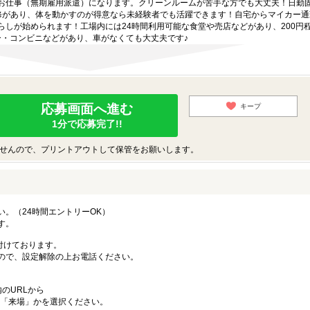
お仕事（無期雇用派遣）になります。クリーンルームが苦手な方でも大丈夫！日勤
修があり、体を動かすのが得意なら未経験者でも活躍できます！自宅からマイカー通
らしが始められます！工場内には24時間利用可能な食堂や売店などがあり、200円
ー・コンビニなどがあり、車がなくても大丈夫です♪
応募画面へ進む
キープ
1分で応募完了!!
せんので、プリントアウトして保管をお願いします。
。（24時間エントリーOK）
す。
付けております。
ので、設定解除の上お電話ください。
のURLから
「来場」かを選択ください。