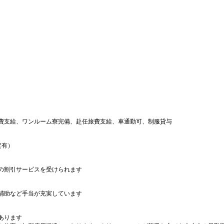
費支給、ワンルーム寮完備、赴任旅費支給、車通勤可、制服貸与
定有）
の割引サービスを受けられます
補助など手当が充実しています
あります