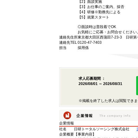
【2】面談実施
【3】お仕事のご案内、採否
【4】研修※勤務先による
【5】就業スタート
◎面談時は普段着でOK
お気軽にご応募・お問合せください
連絡先住所
東京都大田区西蒲田7-23-3 日研
連絡先TEL
0120-47-7403
担当
採用係
求人応募期間 ：
2026/08/01 ～ 2026/08/31
※掲載を終了した求人は閲覧できま
企業情報
社名
日研トータルソーシング株式会社
企業概要
【事業内容】