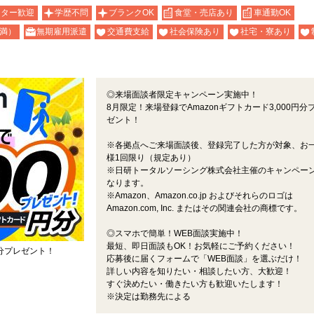
ーター歓迎
学歴不問
ブランクOK
食堂・売店あり
車通勤OK
未満）
無期雇用派遣
交通費支給
社会保険あり
社宅・寮あり
◎来場面談者限定キャンペーン実施中！
8月限定！来場登録でAmazonギフトカード3,000円分
ゼント！
※各拠点へご来場面談後、登録完了した方が対象、お
様1回限り（規定あり）
※日研トータルソーシング株式会社主催のキャンペー
なります。
※Amazon、Amazon.co.jp およびそれらのロゴは
Amazon.com, Inc. またはその関連会社の商標です。
◎スマホで簡単！WEB面談実施中！
最短、即日面談もOK！お気軽にご予約ください！
円分プレゼント！
応募後に届くフォームで「WEB面談」を選ぶだけ！
詳しい内容を知りたい・相談したい方、大歓迎！
すぐ決めたい・働きたい方も歓迎いたします！
※決定は勤務先による