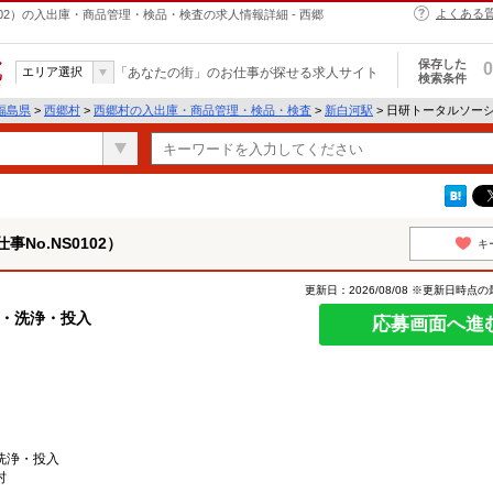
よくある
02）の入出庫・商品管理・検品・検査の求人情報詳細 - 西郷
保存した
0
エリア選択
「あなたの街」のお仕事が探せる求人サイト
検索条件
福島県
>
西郷村
>
西郷村の入出庫・商品管理・検品・検査
>
新白河駅
> 日研トータルソーシ
No.NS0102）
キ
更新日：2026/08/08 ※更新日時点
搬・洗浄・投入
応募画面へ進
洗浄・投入
村