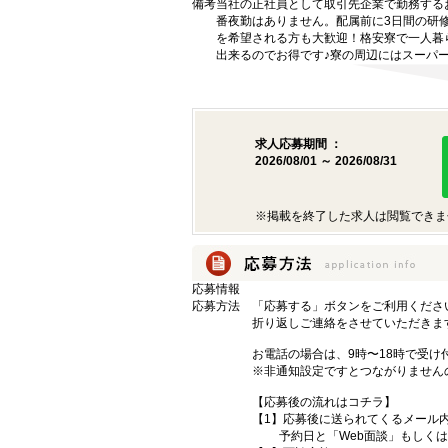
備考
当社の正社員として取引先企業で勤務する
番夜勤はありません。配属前に3日間の研
を希望される方も大歓迎！格安寮で一人暮
出来るのでお得です♪寮の周辺にはスーパ
求人応募期間 ：
2026/08/01 ～ 2026/08/31
※掲載を終了した求人は閲覧できま
応募情報
応募方法
「応募する」ボタンをご利用ください
折り返しご連絡をさせていただきま
お電話の場合は、9時〜18時で受け
※非通知設定ですとつながりません
【応募後の流れはコチラ】
【1】応募後に送られてくるメール内
予約日と「Web面談」もしくは