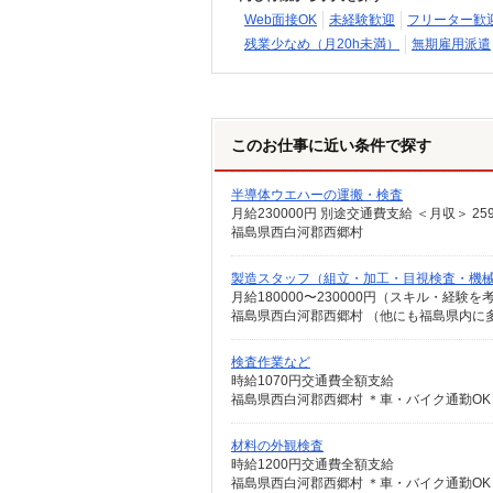
Web面接OK
未経験歓迎
フリーター歓
残業少なめ（月20h未満）
無期雇用派遣
このお仕事に近い条件で探す
半導体ウエハーの運搬・検査
月給230000円 別途交通費支給 ＜月収＞ 259
福島県西白河郡西郷村
製造スタッフ（組立・加工・目視検査・機
月給180000〜230000円（スキル・経験を
検査作業など
時給1070円交通費全額支給
福島県西白河郡西郷村 ＊車・バイク通勤OK
材料の外観検査
時給1200円交通費全額支給
福島県西白河郡西郷村 ＊車・バイク通勤OK