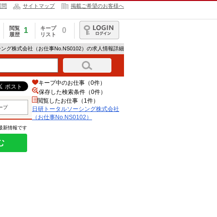
質問
サイトマップ
掲載ご希望のお客様へ
閲覧
キープ
1
0
履歴
リスト
ログイン
ング株式会社（お仕事No.NS0102）の求人情報詳細
キープ中のお仕事（0件）
保存した検索条件（
0
件）
閲覧したお仕事（1件）
ープ
日研トータルソーシング株式会社
（お仕事No.NS0102）
の最新情報です
む