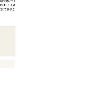
固定勤務で遅
勤OK！入寮
程度で食事が