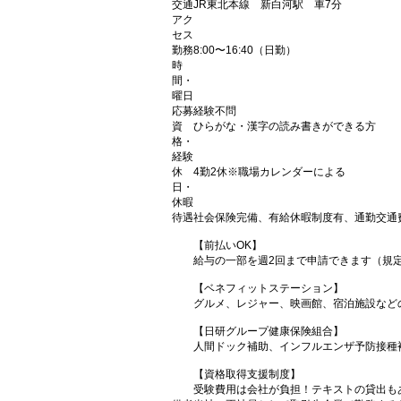
交通
JR東北本線 新白河駅 車7分
アク
セス
勤務
8:00〜16:40（日勤）
時
間・
曜日
応募
経験不問
資
ひらがな・漢字の読み書きができる方
格・
経験
休
4勤2休※職場カレンダーによる
日・
休暇
待遇
社会保険完備、有給休暇制度有、通勤交通
【前払いOK】
給与の一部を週2回まで申請できます（規
【ベネフィットステーション】
グルメ、レジャー、映画館、宿泊施設など
【日研グループ健康保険組合】
人間ドック補助、インフルエンザ予防接種
【資格取得支援制度】
受験費用は会社が負担！テキストの貸出も