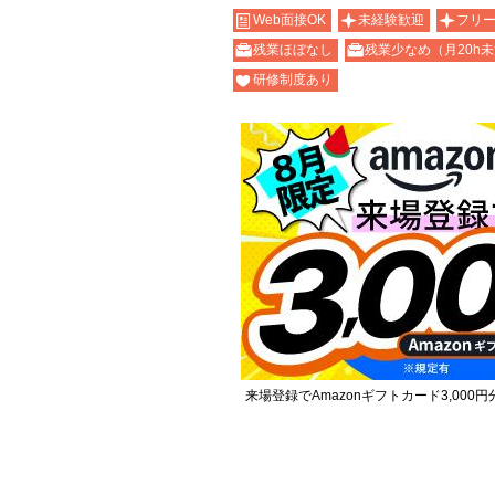
Web面接OK
未経験歓迎
フリ
残業ほぼなし
残業少なめ（月20h
研修制度あり
来場登録でAmazonギフトカード3,000