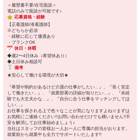
＜履歴書不要/在宅面談＞
電話のみで面談が可能です♪
応募資格・経験
【正看護師/准看護師】
※どちらか必須
・経験に応じて優遇あり
・ブランクOK
休日・休暇
◆週2〜4日休み（希望休あり）
◆土日休み相談可
備考
★安心して働ける環境が大切★
『希望や制約があるけど介護の仕事がしたい…』、『長く安定
して働きたい…』、『就業部署の詳細が知りたい…』、『未経
験でも大丈夫かな…』、『自分に合う仕事をマッチングしてほ
しい…』
お仕事を探される上で色々なことが気になりますよね☆まずは
お気軽にご連絡ください!!お問い合わせだけでも構いません!!不
安を解消してお仕事始めましょう♪
当社はスタッフの皆様お一人お一人に専属の担当がおります。
就業前から就業中も全力でサポートいたします!!