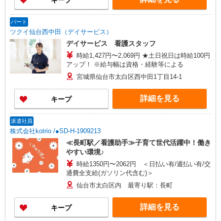
キープ
パート
ツクイ仙台西中田（デイサービス）
デイサービス 看護スタッフ
時給1,427円〜2,069円 ★土日祝日は時給100円
アップ！ ※給与幅は資格・経験等による
宮城県仙台市太白区西中田1丁目14-1
詳細を見る
キープ
派遣社員
株式会社kotrio /●SD-H-1909213
≪長町駅／看護助手≫子育て世代活躍中！働き
やすい環境♪
時給1350円〜2062円 ＜日払い有/週払い有/交
通費全支給(ガソリン代含む)＞
仙台市太白区内 最寄り駅：長町
詳細を見る
キープ