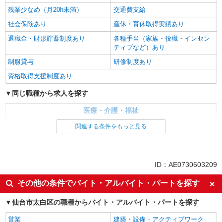
残業少なめ（月20h未満）
交通費支給
社会保険あり
産休・育休取得実績あり
退職金・財形貯蓄制度あり
各種手当（家族・役職・インセン
ティブなど）あり
制服貸与
研修制度あり
資格取得支援制度あり
同じ職種から求人を探す
医療・介護・福祉
看護師・保健師・看護助手・助産師
関連する条件をもっと見る
同じ特徴から求人を探す
未経験歓迎
ミドル（40代～）活躍中
ID：AE0730603209
ボーナス・賞与あり
車通勤OK
その他の条件でバイト・アルバイト・パートを探す
交通費支給
社会保険あり
仙台市太白区の職種からバイト・アルバイト・パートを探す
産休・育休取得実績あり
営業
建築・設備・アクティブワーク