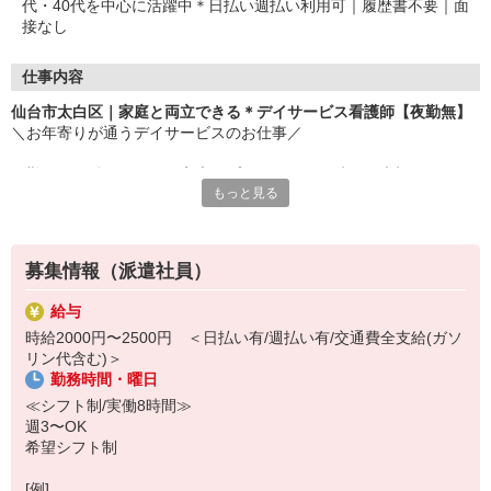
代・40代を中心に活躍中＊日払い週払い利用可｜履歴書不要｜面
接なし
仕事内容
仙台市太白区｜家庭と両立できる＊デイサービス看護師【夜勤無】
＼お年寄りが通うデイサービスのお仕事／
日勤のみで働きやすく、家庭やプライベートの時間も大切にしなが
もっと見る
ら自分のペースで働ける環境です◎
▽おもなお仕事内容
・バイタルチェック
募集情報（派遣社員）
・健康相談
・服薬管理
給与
・看護記録の作成 など
時給2000円〜2500円 ＜日払い有/週払い有/交通費全支給(ガソ
リン代含む)＞
利用者様と会話する時間が長いので、一人ひとりとじっくり関われ
勤務時間・曜日
ます♪
「寄り添う看護」が好きな方、大歓迎！
≪シフト制/実働8時間≫
週3〜OK
気になった方はお気軽にご応募ください(＾0＾)
希望シフト制
[例]