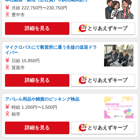
仙台市太白区＊綺麗な病院で看護助手デビュー
月給 222,750円〜230,750円
♪無資格・未経験OK
豊中市
時給1450円〜2062円 ＜日払い有/週払い有/交
通費全支給(ガソリン代含む)＞
詳細を見る
とりあえずキープ
仙台市太白区 最寄り駅：長町
マイクロバスにて教習所に通う生徒の送迎ドラ
詳細を見る
キープ
イバー
日給 15,850円
アルバイト
パート
箕面市
アスケア訪問入浴 太白
看護師（訪問入浴）
詳細を見る
とりあえずキープ
時給1235円〜1335円 ※経験・能力による
アスケア訪問入浴 太白 宮城県仙台市太白区
富沢一丁目8番10号 ロジュマンⅡD棟105号室
アパレル用品や雑貨のピッキング検品
時給 1,200円〜1,500円
詳細を見る
キープ
柏市
正社員
詳細を見る
とりあえずキープ
アスケア訪問入浴 太白
看護師（訪問入浴）