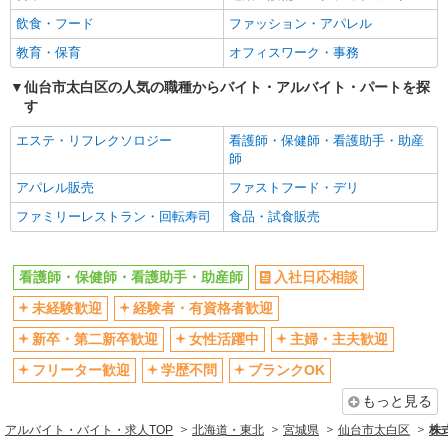
飲食・フード
ファッション・アパレル
教育・保育
オフィスワーク・事務
仙台市太白区の人気の職種からバイト・アルバイト・パートを探
す
エステ・リフレクソロジー
看護師・保健師・看護助手・助産
師
アパレル販売
ファストフード・デリ
ファミリーレストラン・回転寿司
食品・試食販売
看護師・保健師・看護助手・助産師
入社日応相談
未経験歓迎
経験者・有資格者歓迎
新卒・第二新卒歓迎
女性活躍中
主婦・主夫歓迎
フリーター歓迎
学歴不問
ブランクOK
もっと見る
アルバイト・バイト・求人TOP
北海道・東北
宮城県
仙台市太白区
株式