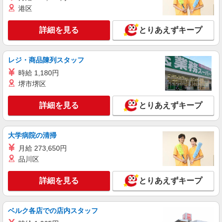
株式会社kotrio /●SD-H-1993088
港区
≪日払いOK！≫病院の看護助手＊即日勤務も
可能♪
詳細を見る
とりあえずキープ
時給1350円〜2062円 ＜日払い有/週払い有/交
通費全支給(ガソリン代含む)＞
レジ・商品陳列スタッフ
太白区内 【履歴書不要で即勤務♪】
時給 1,180円
詳細を見る
堺市堺区
キープ
詳細を見る
とりあえずキープ
派遣社員
株式会社kotrio /●SD-H-2066690
≪仙台市太白区≫年齢不問！０からスタートで
大学病院の清掃
も活躍できる看護助手♪
月給 273,650円
時給1350円〜2062円 ＜日払い有/週払い有/交
通費全支給(ガソリン代含む)＞
品川区
仙台市太白区：駐車場あり
詳細を見る
とりあえずキープ
詳細を見る
キープ
ベルク各店での店内スタッフ
派遣社員