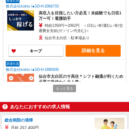
派遣社員
株式会社kotrio /●SD-H-2066733
高収入を目指したい方必見！未経験でも日収1
万〜可！看護助手
時給1350円〜2062円 ＜日払い有/週払い有/交
通費全支給(ガソリン代含む)＞
仙台市太白区：駐車場あり
詳細を見る
キープ
派遣社員
株式会社kotrio /●SD-H-1895935
仙台市太白区のサ高住＊シフト融通が利くため
子育て世代から大人気♪
もっと見る
時給2000円〜2500円 ＜日払い有/週払い有/交
通費全支給(ガソリン代含む)＞
仙台市太白区 最寄り駅：長町
あなたにおすすめの求人情報
詳細を見る
キープ
総合病院の清掃
派遣社員
月給 257,400円