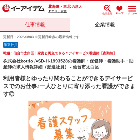
北海道・東北
の求人
▼エリア変更
仕事情報
企業情報
更新日：2026/08/03 ※更新日時点の最新情報です
派遣社員
職種：仙台市太白区｜家庭と両立できる＊デイサービス看護師【夜勤無】
株式会社kotrio /●SD-H-1993528の看護師・保健師・看護助手・助
産師の求人情報詳細（派遣社員） - 仙台市太白区
利用者様とゆったり関わることができるデイサービ
スでのお仕事♪一人ひとりに寄り添った看護ができま
す◎