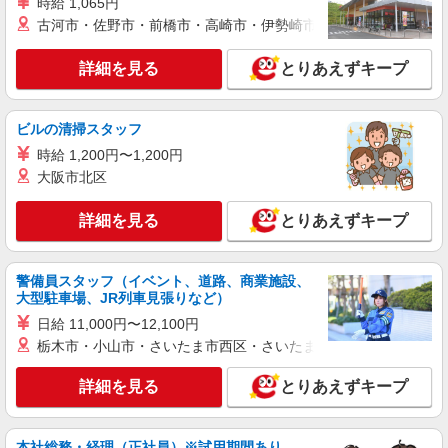
時給 1,065円
株式会社kotrio /●SD-H-1975119
古河市・佐野市・前橋市・高崎市・伊勢崎市・太田市・館林市・
仙台市太白区｜看護師さんのサポートスタッフ
募集♪医療行為なし
詳細を見る
とりあえずキープ
時給1350円〜2062円 ＜日払い有/週払い有/交
通費全支給(ガソリン代含む)＞
太白区内 【履歴書不要で即勤務♪】
ビルの清掃スタッフ
時給 1,200円〜1,200円
詳細を見る
キープ
大阪市北区
派遣社員
詳細を見る
とりあえずキープ
株式会社kotrio /●SD-H-1701654
太白区＊看護助手(資格経験不問)募集♪食事配
膳などの補助業務
警備員スタッフ（イベント、道路、商業施設、
時給1450円〜2062円 ＜日払い有/週払い有/交
大型駐車場、JR列車見張りなど）
通費全支給(ガソリン代含む)＞
日給 11,000円〜12,100円
太白区内 【履歴書不要で即勤務♪】
栃木市・小山市・さいたま市西区・さいたま市岩槻区・久喜市・
詳細を見る
キープ
詳細を見る
とりあえずキープ
派遣社員
株式会社kotrio /●SD-H-1868272
本社総務・経理（正社員）※試用期間あり