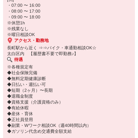
・07:00 〜 16:00
・08:00 〜 17:00
・09:00 〜 18:00
※休憩1h
※残業なし
※曜日相談OK
アクセス・勤務地
長町駅から近く ⇒⇒バイク・車通勤相談OK☆
太白区内 【履歴書不要で即勤務♪】
待遇
※各種規定有
◆社会保険完備
◆無料定期健康診断
◆日払い・週払い可
◆短期（2ヶ月）〜長期
◆退職金制度
◆資格支援（介護資格のみ）
◆有給休暇
◆産休・育休
◆正社員登用
◆副業・Wワーク相談OK（週40時間以内）
◆ガソリン代含め交通費全額支給