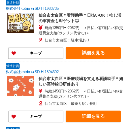
派遣社員
株式会社kotrio /●SD-H-1983735
仙台市太白区＊看護助手＊日払いOK！推し活
の軍資金も即ゲット◎
時給1350円〜2062円 ＜日払い有/週払い有/交
通費全支給(ガソリン代含む)＞
仙台市太白区：駐車場あり
詳細を見る
キープ
派遣社員
株式会社kotrio /●SD-H-1894392
仙台市太白区＊医療現場を支える看護助手＊嬉
しい高時給◎研修あり
時給1450円〜2062円 ＜日払い有/週払い有/交
通費全支給(ガソリン代含む)＞
仙台市太白区 最寄り駅：長町
詳細を見る
キープ