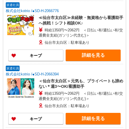
派遣社員
株式会社kotrio /●SD-H-2066776
≪仙台市太白区≫未経験・無資格から看護助手
へ挑戦！シフト相談OK♪
時給1350円〜2062円 ＜日払い有/週払い有/交
通費全支給(ガソリン代含む)＞
仙台市太白区：駐車場あり
詳細を見る
キープ
派遣社員
株式会社kotrio /●SD-H-2066394
＜仙台市太白区＞元気も、プライベートも諦め
ない＊週3〜OK/看護助手
時給1350円〜2062円 ＜日払い有/週払い有/交
通費全支給(ガソリン代含む)＞
仙台市太白区：駐車場あり
詳細を見る
キープ