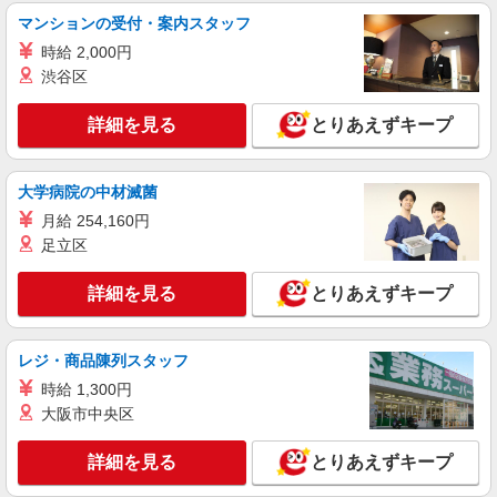
月給258,000円〜274,000円（地域による） 別
マンションの受付・案内スタッフ
途交通費支給（30000円上限/月） 別途残業手当
時給 2,000円
（月平均残業時間20時間）残業代全額支給
アスケア訪問入浴 太白 宮城県仙台市太白区
渋谷区
富沢一丁目8番10号 ロジュマンⅡD棟105号室
詳細を見る
とりあえずキープ
詳細を見る
キープ
業務委託
大学病院の中材滅菌
SOMPOヘルスサポート株式会社 全支援対応コース
月給 254,160円
保健師・管理栄養士 特定保健指導
足立区
報酬：出来高制 報酬額（消費税抜き）： ・事
業所一括面談(対面) 1日：10,000円〜14,716円 ・
詳細を見る
とりあえずキープ
個別訪問(対面) 1件：4,286円〜5,239円 ・遠隔面
【活動エリア】宮城県仙台市太白区及びその周
談 1件：1,500〜1,691円 ・電話支援 1件：
辺
1,000円〜1,429円 ・ICTメール支援 1件：500円
レジ・商品陳列スタッフ
※上記金額に消費税を加えた金額をお支払いいた
詳細を見る
キープ
します ※交通費・電話代は弊社負担。その他、支
時給 1,300円
援内容により細則あり。
大阪市中央区
詳細を見る
とりあえずキープ