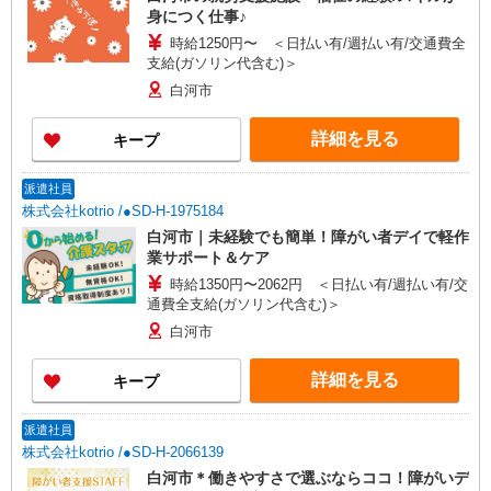
身につく仕事♪
時給1250円〜 ＜日払い有/週払い有/交通費全
支給(ガソリン代含む)＞
白河市
詳細を見る
キープ
派遣社員
株式会社kotrio /●SD-H-1975184
白河市｜未経験でも簡単！障がい者デイで軽作
業サポート＆ケア
時給1350円〜2062円 ＜日払い有/週払い有/交
通費全支給(ガソリン代含む)＞
白河市
詳細を見る
キープ
派遣社員
株式会社kotrio /●SD-H-2066139
白河市＊働きやすさで選ぶならココ！障がいデ