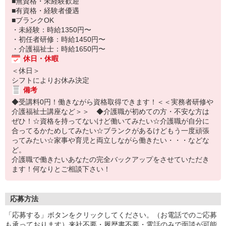
■無資格・未経験歓迎
■有資格・経験者優遇
■ブランクOK
・未経験：時給1350円〜
・初任者研修：時給1450円〜
・介護福祉士：時給1650円〜
休日・休暇
＜休日＞
シフトによりお休み決定
備考
◆受講料0円！働きながら資格取得できます！＜＜実務者研修や
介護福祉士講座など＞＞ ◆介護職が初めての方・不安な方は
ぜひ！☆資格を持ってないけど働いてみたい☆介護職が自分に
合ってるかためしてみたい☆ブランクがあるけどもう一度頑張
ってみたい☆家事や育児と両立しながら働きたい・・・などな
ど。
介護職で働きたいあなたの完全バックアップをさせていただき
ます！何なりとご相談下さい！
応募方法
「応募する」ボタンをクリックしてください。（お電話でのご応募
も承っております）来社不要・履歴書不要・電話のみで面談が可能