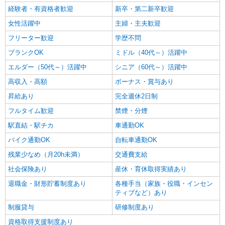
経験者・有資格者歓迎
新卒・第二新卒歓迎
女性活躍中
主婦・主夫歓迎
フリーター歓迎
学歴不問
ブランクOK
ミドル（40代～）活躍中
エルダー（50代～）活躍中
シニア（60代～）活躍中
高収入・高額
ボーナス・賞与あり
昇給あり
完全週休2日制
フルタイム歓迎
禁煙・分煙
駅直結・駅チカ
車通勤OK
バイク通勤OK
自転車通勤OK
残業少なめ（月20h未満）
交通費支給
社会保険あり
産休・育休取得実績あり
退職金・財形貯蓄制度あり
各種手当（家族・役職・インセン
ティブなど）あり
制服貸与
研修制度あり
資格取得支援制度あり