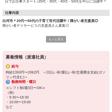
日でお仕事スタート♪20代・30代・40代・50代を中心に活躍中＊
仕事内容
白河市＊20代〜50代の子育て世代活躍中！障がい者支援員◎
障がい者デイサービスの支援員さん募集◎
＜おもなお仕事＞
もっと見る
・食事やお風呂などの介助
・レクリエーションの企画、実施
・軽作業の見守り、サポート
・利用者さんの送迎（できる方のみ）
募集情報（派遣社員）
など
給与
利用者さんにやさしく寄り添うお仕事です♪自分の子どものように接
時給1350円〜2062円 ＜日払い有/週払い有/交通費全支給(ガソ
してあげてください＊子育て経験がある方は培ったノウハウを活か
リン代含む)＞
せます◎
勤務時間・曜日
働く時間は日勤帯のみ！プライベートとの両立もラクラクです＊シ
≪シフト制/週3日〜OK≫
フトの相談も柔軟に対応します！
（例）
・9:30〜18:30
・10:00〜19:00
など