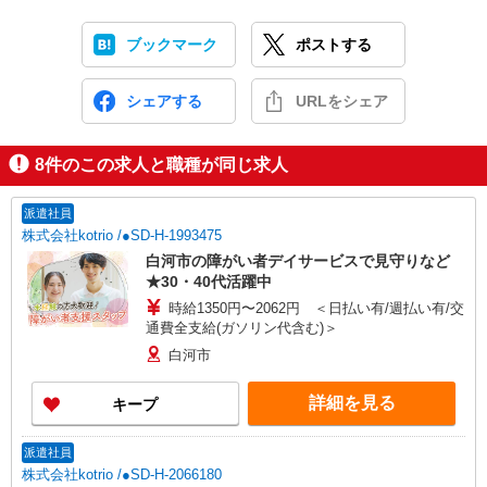
ブックマーク
ポストする
シェアする
URLをシェア
8
件のこの求人と職種が同じ求人
派遣社員
株式会社kotrio /●SD-H-1993475
白河市の障がい者デイサービスで見守りなど
★30・40代活躍中
時給1350円〜2062円 ＜日払い有/週払い有/交
通費全支給(ガソリン代含む)＞
白河市
詳細を見る
キープ
派遣社員
株式会社kotrio /●SD-H-2066180