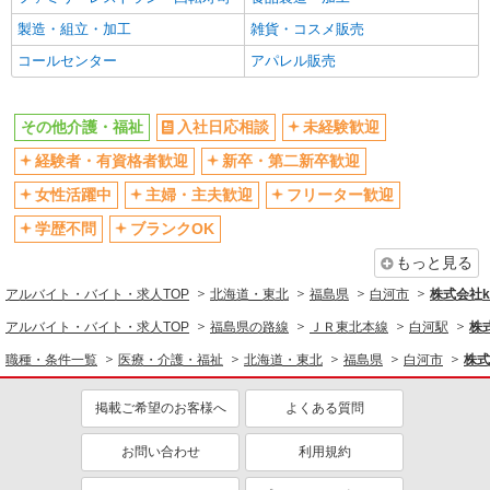
製造・組立・加工
雑貨・コスメ販売
コールセンター
アパレル販売
その他介護・福祉
入社日応相談
未経験歓迎
経験者・有資格者歓迎
新卒・第二新卒歓迎
女性活躍中
主婦・主夫歓迎
フリーター歓迎
学歴不問
ブランクOK
もっと見る
アルバイト・バイト・求人TOP
北海道・東北
福島県
白河市
株式会社ko
アルバイト・バイト・求人TOP
福島県の路線
ＪＲ東北本線
白河駅
株式
職種・条件一覧
医療・介護・福祉
北海道・東北
福島県
白河市
株式
掲載ご希望のお客様へ
よくある質問
お問い合わせ
利用規約