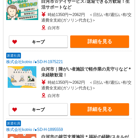
白河市☆デイサービス♪送迎できる方歓迎！生
活サポートなど
時給1350円〜2062円 ＜日払い有/週払い有/交
通費全支給(ガソリン代含む)＞
白河市
詳細を見る
キープ
派遣社員
株式会社kotrio /●SD-H-1975221
白河市｜障がい者施設で軽作業の見守りなど＊
未経験歓迎！
時給1350円〜2062円 ＜日払い有/週払い有/交
通費全支給(ガソリン代含む)＞
白河市
詳細を見る
キープ
派遣社員
株式会社kotrio /●SD-H-1895559
白河市の就労支援施設＊福祉の経験/スキルが