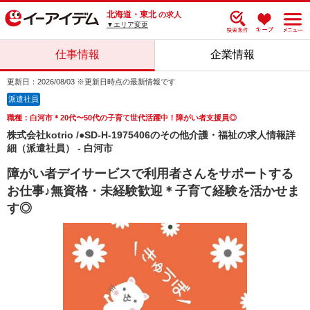
北海道・東北
の求人
▼エリア変更
仕事情報
企業情報
更新日：2026/08/03 ※更新日時点の最新情報です
派遣社員
職種：白河市＊20代〜50代の子育て世代活躍中！障がい者支援員◎
株式会社kotrio /●SD-H-1975406のその他介護・福祉の求人情報詳
細（派遣社員） - 白河市
障がい者デイサービスで利用者さんをサポートする
お仕事♪無資格・未経験歓迎＊子育て経験を活かせま
す◎